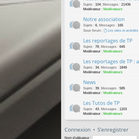
Sujets
:
104
,
Messages
:
21436
Modérateur :
Modérateurs
Notre association
Sujets
:
6
,
Messages
:
165
Sous-forum :
Les sites et activit
Les reportages de TP
Sujets
:
78
,
Messages
:
645
Modérateur :
Modérateurs
Les reportages de TP : 
Sujets
:
34
,
Messages
:
1849
Modérateur :
Modérateurs
News
Sujets
:
39
,
Messages
:
585
Modérateur :
Modérateurs
Les Tutos de TP
Sujets
:
43
,
Messages
:
1203
Modérateur :
Modérateurs
Connexion
•
S’enregistrer
Nom d’utilisateur :