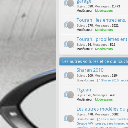
garage
Sujets
:
390
,
Messages
:
11473
Modérateur :
Modérateurs
Touran : les entretiens,
Sujets
:
270
,
Messages
:
2521
Modérateur :
Modérateurs
Touran : problèmes entr
Sujets
:
66
,
Messages
:
522
Modérateur :
Modérateurs
Les autres voitures et ce qui touch
Sharan 2010
Sujets
:
109
,
Messages
:
2194
Sous-forums :
Sharan 2010 : modèle
Tiguan
Sujets
:
26
,
Messages
:
490
Modérateur :
Modérateurs
Les autres modèles du
Sujets
:
478
,
Messages
:
6882
Sous-forums :
Les autres modèle
Groupe VW : presse, sites internet, ém
modèles, achat, prix et remise ... hor