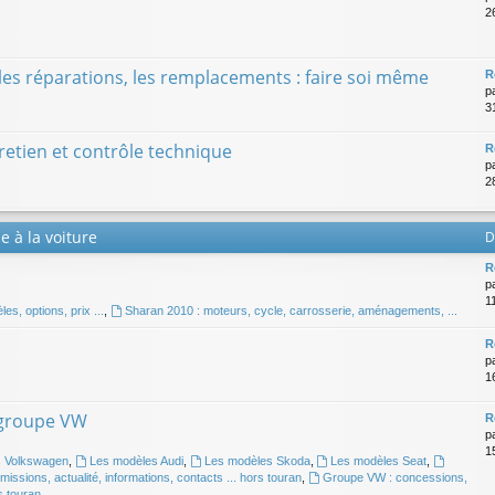
2
 les réparations, les remplacements : faire soi même
R
p
31
etien et contrôle technique
R
p
2
e à la voiture
D
R
p
1
s, options, prix ...
,
Sharan 2010 : moteurs, cycle, carrosserie, aménagements, ...
R
p
1
 groupe VW
R
p
1
s Volkswagen
,
Les modèles Audi
,
Les modèles Skoda
,
Les modèles Seat
,
issions, actualité, informations, contacts ... hors touran
,
Groupe VW : concessions,
s touran