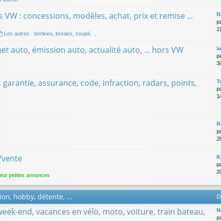
 VW : concessions, modèles, achat, prix et remise ...
R
p
1
Les autres : berlines, breaks, coupé, ...
net auto, émission auto, actualité auto, ... hors VW
l
p
3
t, garantie, assurance, code, infraction, radars, points,
T
p
1
R
p
2
/vente
K
p
2
eur petites annonces
on, hobby, détente, ...
D
week-end, vacances en vélo, moto, voiture, train bateau,
N
p