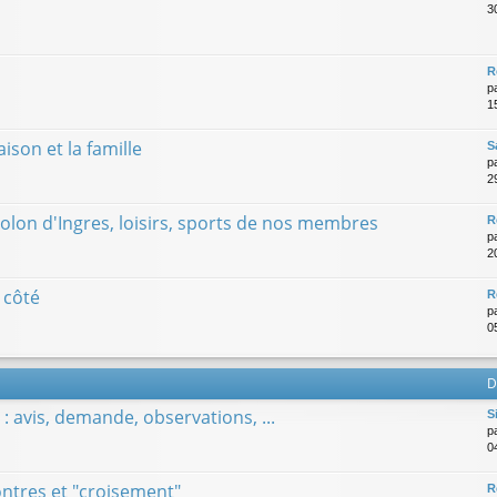
3
R
p
1
son et la famille
S
p
29
iolon d'Ingres, loisirs, sports de nos membres
R
p
2
 côté
R
p
0
D
: avis, demande, observations, ...
S
p
0
tres et "croisement"
R