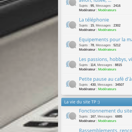
Sujets
:
95
,
Messages
:
2416
Modérateur :
Modérateurs
La téléphonie
Sujets
:
15
,
Messages
:
2302
Modérateur :
Modérateurs
Equipements pour la mai
Sujets
:
78
,
Messages
:
5212
Modérateur :
Modérateurs
Les passions, hobbys, v
Sujets
:
114
,
Messages
:
8815
Modérateur :
Modérateurs
Petite pause au café d'à
Sujets
:
430
,
Messages
:
34507
Modérateur :
Modérateurs
La vie du site TP :)
Fonctionnement du site 
Sujets
:
167
,
Messages
:
6885
Modérateur :
Modérateurs
Rassemblements, rencon