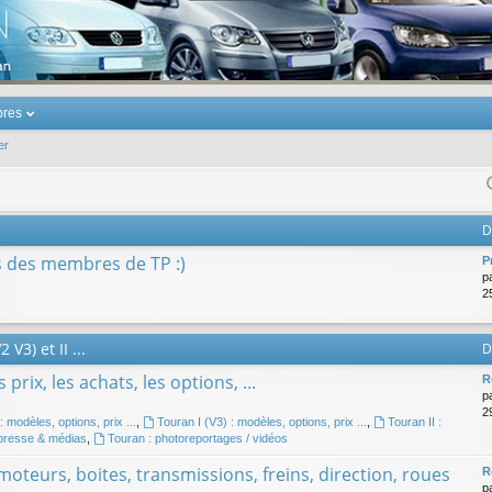
u Volkswagen Touran
res
er
D
s des membres de TP :)
P
p
25
V3) et II ...
D
prix, les achats, les options, ...
R
p
29
: modèles, options, prix ...
,
Touran I (V3) : modèles, options, prix ...
,
Touran II :
 presse & médias
,
Touran : photoreportages / vidéos
oteurs, boites, transmissions, freins, direction, roues
R
p