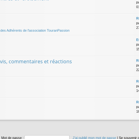
p
0
R
p
2
és des Adhérents de l'association TouranPassion
E
p
1
avis, commentaires et réactions
R
p
2
R
p
1
R
p
1
Mot de passe :
J’ai oublié mon mot de passe
|
Se souvenir 