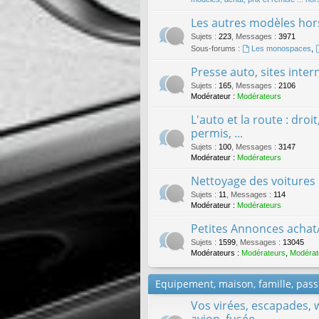
Les autres modèles hors
Sujets
:
223
,
Messages
:
3971
Sous-forums :
Les monospaces
,
Presse auto, sites inter
Sujets
:
165
,
Messages
:
2106
Modérateur :
Modérateurs
L'auto et la route : droi
permis, ...
Sujets
:
100
,
Messages
:
3147
Modérateur :
Modérateurs
Nettoyage des voitures
Sujets
:
11
,
Messages
:
114
Modérateur :
Modérateurs
Petites Annonces achat
Sujets
:
1599
,
Messages
:
13045
Modérateurs :
Modérateurs
,
Modérat
Equipement, maison, famille, passi
Vos virées, escapades, 
avion, fusée, ...