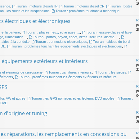
16
essence
,
Touran : moteurs diesels IP
,
Touran : moteurs diesel CR
,
Touran : boites
an : les roues et les suspensions
,
Touran : problèmes touchant la mécanique
s électriques et électroniques
R
p
20
 et la batterie
,
Touran : phares, feux, éclairages, ...
,
Touran : essuie-glaces et lave-
e, climatisation ...
,
Touran : portes, hayon, capot, vitres, serrures, alarme, ...
,
 aides à la conduite
,
Touran : connexions électroniques
,
Touran : tableau de bord,
 ODB
,
Touran : problèmes touchant les équipements électriques et électroniques
,
t équipements extérieurs et intérieurs
R
p
2
e et éléments de carrosserie
,
Touran : garnitures intérieurs
,
Touran : les sièges
,
 éléments
,
Touran : problèmes touchant les éléments extérieurs et intérieurs
 GPS
R
p
0
dios VW et autres
,
Touran : les GPS nomades et les lecteurs DVD mobiles
,
Touran :
e DVD
n d'origine et tuning
R
p
2
, les réparations, les remplacements en concessions ou
R
p