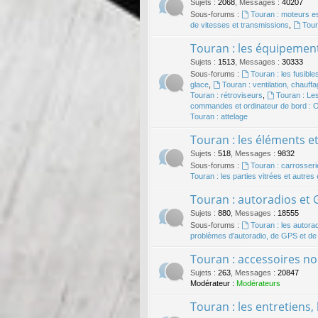
Sujets
:
2068
,
Messages
:
40207
Sous-forums :
Touran : moteurs 
de vitesses et transmissions
,
Tour
Touran : les équipement
Sujets
:
1513
,
Messages
:
30333
Sous-forums :
Touran : les fusibles
glace
,
Touran : ventilation, chauffag
Touran : rétroviseurs
,
Touran : Les
commandes et ordinateur de bord :
Touran : attelage
Touran : les éléments e
Sujets
:
518
,
Messages
:
9832
Sous-forums :
Touran : carrosseri
Touran : les parties vitrées et autres
Touran : autoradios et
Sujets
:
880
,
Messages
:
18555
Sous-forums :
Touran : les autora
problèmes d'autoradio, de GPS et d
Touran : accessoires no
Sujets
:
263
,
Messages
:
20847
Modérateur :
Modérateurs
Touran : les entretiens