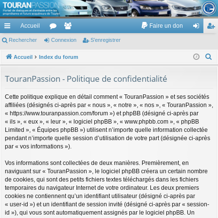
TouranPassion
Accueil
Faire un don
Le forum des propriétaires ou futurs acquéreurs du Volkswagen Touran
cc
Rechercher
or
Connexion
e
S’enregistrer
on
’e
ès
u
m
ne
nr
R
Accueil
Index du forum
e
ra
m
br
xi
eg
TouranPassion - Politique de confidentialité
c
pi
s
es
on
ist
h
Cette politique explique en détail comment « TouranPassion » et ses sociétés
de
re
e
affiliées (désignés ci-après par « nous », « notre », « nos », « TouranPassion »,
r
« https://www.touranpassion.com/forum ») et phpBB (désigné ci-après par
r
c
« ils », « eux », « leur », « logiciel phpBB », « www.phpbb.com », « phpBB
Limited », « Équipes phpBB ») utilisent n’importe quelle information collectée
h
pendant n’importe quelle session d’utilisation de votre part (désignée ci-après
e
par « vos informations »).
r
Vos informations sont collectées de deux manières. Premièrement, en
naviguant sur « TouranPassion », le logiciel phpBB créera un certain nombre
de cookies, qui sont des petits fichiers textes téléchargés dans les fichiers
temporaires du navigateur Internet de votre ordinateur. Les deux premiers
cookies ne contiennent qu’un identifiant utilisateur (désigné ci-après par
« user-id ») et un identifiant de session invité (désigné ci-après par « session-
id »), qui vous sont automatiquement assignés par le logiciel phpBB. Un