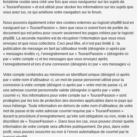
troisième cookie sera créé une fois que vous naviguerez sur les sujets de
« TouranPassion » et est utilisé pour stocker les informations sur les sujets que
vous avez lus, ce qui améliore votre navigation sur le forum.
Nous pouvons également créer des cookies externes au logiciel phpBB tout en
naviguant sur « TouranPassion », bien que ceux-ci soient hors de portée du
document qui est prévu pour couvrir seulement les pages créées par le logiciel
phpBB. La seconde manière est de récupérer l’information que vous nous
envoyez et que nous collectons. Ceci peut être, et n’est pas limité à : la
publication de message en tant qu’utilisateur invité (désignée ci-après par
« messages invités »), l’enregistrement sur « TouranPassion » (désignée ici
par « votre compte ») et les messages que vous envoyez après
l’enregistrement et lors d’une connexion (désignés ici par « vos messages »).
Votre compte contiendra au minimum un identifiant unique (désigné ci-après
par « votre nom d’utilisateur »), un mot de passe personnel utilisé pour la
connexion à votre compte (désigné ci-après par « votre mot de passe »), et
une adresse courriel personnelle valide (désignée ci-après par « votre
courriel »). Vos informations pour votre compte sur « TouranPassion » sont
protégées par les lois de protection des données applicables dans le pays qui
nous héberge. Toute information en-dehors de votre nom d’utilisateur, de votre
mot de passe et de votre adresse courriel requise par « TouranPassion »
durant la procédure d’enregistrement, qu’elle soit obligatoire ou non, reste à la
discrétion de « TouranPassion ». Dans tous les cas, vous pouvez choisir quelle
information de votre compte sera affichée publiquement. De plus, dans votre
profil, vous pouvez souscrire ou non à l’envoi automatique de courriel par le
logiciel phpBB.