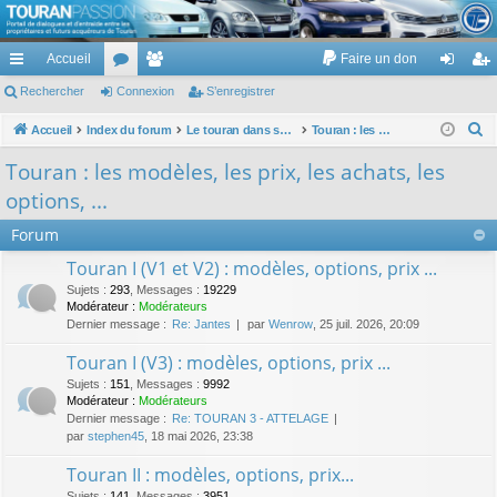
TouranPassion
Accueil
Faire un don
Le forum des propriétaires ou futurs acquéreurs du Volkswagen Touran
cc
Rechercher
or
Connexion
e
S’enregistrer
on
’e
ès
u
m
ne
nr
R
Accueil
Index du forum
Le touran dans ses versions I (V1 V2 V3) et II ...
Touran : les modèles, les prix, les achats, les options, ...
e
ra
m
br
xi
eg
Touran : les modèles, les prix, les achats, les
c
pi
s
es
on
ist
options, ...
h
de
re
e
Forum
r
r
Touran I (V1 et V2) : modèles, options, prix ...
c
Sujets
:
293
,
Messages
:
19229
h
Modérateur :
Modérateurs
Dernier message :
Re: Jantes
par
Wenrow
, 25 juil. 2026, 20:09
e
r
Touran I (V3) : modèles, options, prix ...
Sujets
:
151
,
Messages
:
9992
Modérateur :
Modérateurs
Dernier message :
Re: TOURAN 3 - ATTELAGE
par
stephen45
, 18 mai 2026, 23:38
Touran II : modèles, options, prix...
Sujets
:
141
,
Messages
:
3951