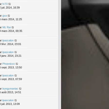
ar
fv73
 juil. 2014, 16:39
ar
gsa
5 mars 2014, 11:25
ar
Mc Rai
3 mars 2014, 00:35
ar
lpascalon
8 févr. 2014, 23:01
ar
lpascalon
9 janv. 2014, 23:21
ar
Phoenixxx
6 sept. 2013, 13:50
ar
lpascalon
5 sept. 2013, 07:59
ar
bungymaniac
6 août 2013, 14:51
ar
lpascalon
 juil. 2013, 13:09