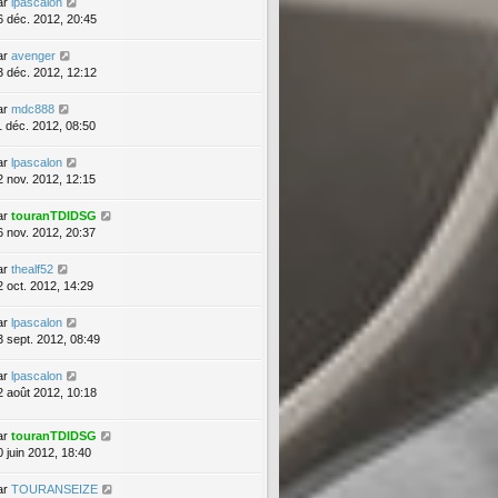
ar
lpascalon
6 déc. 2012, 20:45
ar
avenger
3 déc. 2012, 12:12
ar
mdc888
1 déc. 2012, 08:50
ar
lpascalon
2 nov. 2012, 12:15
ar
touranTDIDSG
6 nov. 2012, 20:37
ar
thealf52
2 oct. 2012, 14:29
ar
lpascalon
3 sept. 2012, 08:49
ar
lpascalon
2 août 2012, 10:18
ar
touranTDIDSG
0 juin 2012, 18:40
ar
TOURANSEIZE