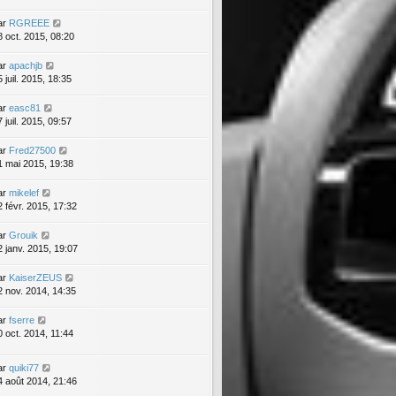
ar
RGREEE
8 oct. 2015, 08:20
ar
apachjb
 juil. 2015, 18:35
ar
easc81
 juil. 2015, 09:57
ar
Fred27500
1 mai 2015, 19:38
ar
mikelef
2 févr. 2015, 17:32
ar
Grouik
2 janv. 2015, 19:07
ar
KaiserZEUS
2 nov. 2014, 14:35
ar
fserre
0 oct. 2014, 11:44
ar
quiki77
4 août 2014, 21:46