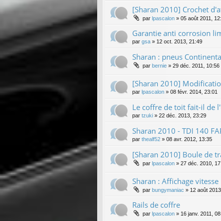
[Sharan 2010] Crochet d'a
par
lpascalon
»
05 août 2011, 12
Garantie anti corrosion lim
par
gsa
»
12 oct. 2013, 21:49
Sharan : pneus Continenta
par
bernie
»
29 déc. 2011, 10:56
[Sharan 2010] Modificati
par
lpascalon
»
08 févr. 2014, 23:01
Le coffre de toit fait-il de
par
tzuki
»
22 déc. 2013, 23:29
Sharan 2010 - TDI 140 FA
par
thealf52
»
08 avr. 2012, 13:35
[Sharan 2010] Boule de tr
par
lpascalon
»
27 déc. 2010, 17
Sharan : Affichage vites
par
bungymaniac
»
12 août 2013
Rails de coffre
par
lpascalon
»
16 janv. 2011, 08