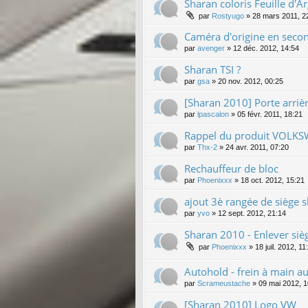
Sharan coloris Feuille d'Ar
par
Rostyugo
»
28 mars 2011, 2
Caméra d'origine en sec
par
avenger
»
12 déc. 2012, 14:54
Sharan TSI ?
par
gsa
»
20 nov. 2012, 00:25
[Sharan 2010] Porte arriè
par
lpascalon
»
05 févr. 2011, 18:21
Rappel du produit VOLK
par
Thx-2
»
24 avr. 2011, 07:20
Rechauffeur de bloc
par
Phoenixxx
»
18 oct. 2012, 15:21
ajout 3è rangée de siège 
par
yvo
»
12 sept. 2012, 21:14
Sharan 2010 - Enlever siè
par
Phoenixxx
»
18 juil. 2012, 11
Autohold - frein à main a
par
Scrameustache
»
09 mai 2012, 1
[Sharan 2010] Logo VW