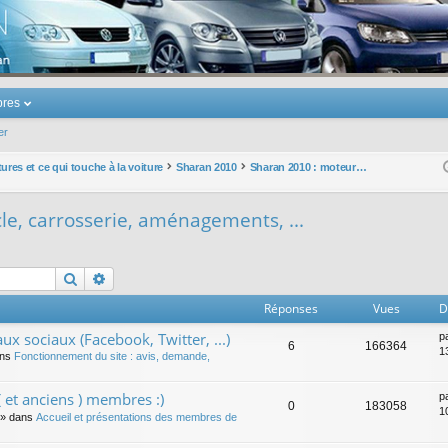
u Volkswagen Touran
res
er
ures et ce qui touche à la voiture
Sharan 2010
Sharan 2010 : moteurs, cycle, carrosserie, aménagements, ...
le, carrosserie, aménagements, ...
Rechercher
Recherche avancée
Réponses
Vues
D
ux sociaux (Facebook, Twitter, ...)
p
6
166364
1
ans
Fonctionnement du site : avis, demande,
 et anciens ) membres :)
p
0
183058
1
» dans
Accueil et présentations des membres de