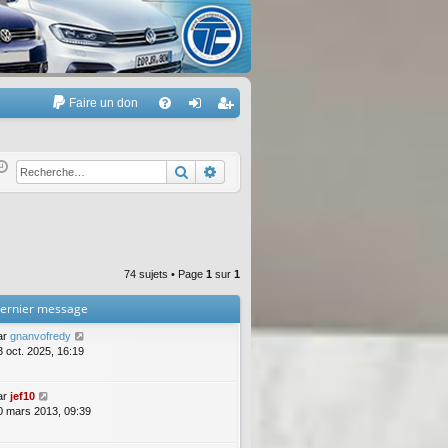
Faire un don
A
FA
on
’e
Q
ne
nr
Rechercher
Recherche avancée
xi
eg
on
ist
re
74 sujets • Page
1
sur
1
r
ernier message
ar
gnanvofredy
3 oct. 2025, 16:19
ar
jef10
0 mars 2013, 09:39