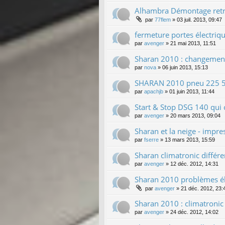
Alhambra Démontage retro
par
77flem
»
03 juil. 2013, 09:47
fermeture portes électriq
par
avenger
»
21 mai 2013, 11:51
Sharan 2010 : changement d
par
nova
»
06 juin 2013, 15:13
SHARAN 2010 pneu 225 50
par
apachjb
»
01 juin 2013, 11:44
Start & Stop DSG 140 qui 
par
avenger
»
20 mars 2013, 09:04
Sharan et la neige - impr
par
fserre
»
13 mars 2013, 15:59
Sharan climatronic différe
par
avenger
»
12 déc. 2012, 14:31
Sharan 2010 problèmes élec
par
avenger
»
21 déc. 2012, 23:
Sharan 2010 : climatronic
par
avenger
»
24 déc. 2012, 14:02