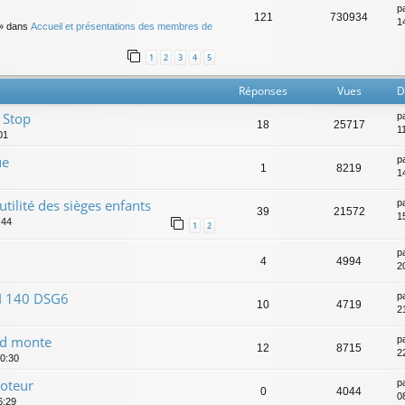
p
121
730934
14
» dans
Accueil et présentations des membres de
1
2
3
4
5
Réponses
Vues
D
 Stop
p
18
25717
1
01
ue
p
1
8219
1
utilité des sièges enfants
p
39
21572
1
:44
1
2
p
4
4994
20
DI 140 DSG6
p
10
4719
2
nd monte
p
12
8715
2
20:30
oteur
p
0
4044
0
6:29