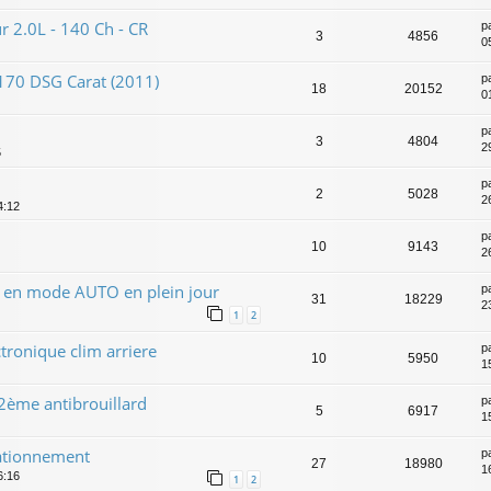
 2.0L - 140 Ch - CR
p
3
4856
0
 170 DSG Carat (2011)
p
18
20152
0
p
3
4804
2
5
p
2
5028
2
4:12
p
10
9143
2
N en mode AUTO en plein jour
p
31
18229
2
1
2
ronique clim arriere
p
10
5950
1
 2ème antibrouillard
p
5
6917
1
tationnement
p
27
18980
1
6:16
1
2