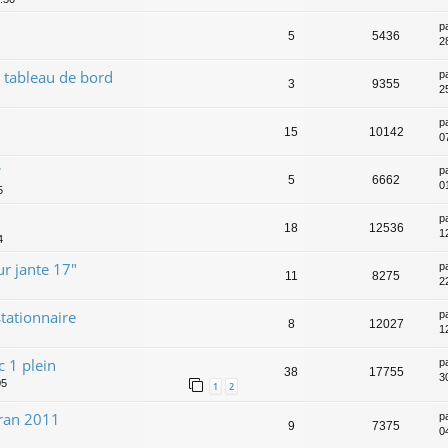
p
5
5436
2
 tableau de bord
p
3
9355
25
p
15
10142
07
W
p
5
6662
0
5
p
18
12536
1
4
ur jante 17"
p
11
8275
2
tationnaire
p
8
12027
1
 1 plein
p
38
17755
3
05
1
2
ran 2011
p
9
7375
0