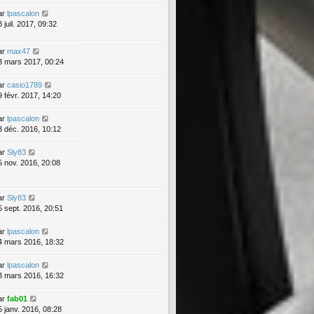
ar
lpascalon
 juil. 2017, 09:32
ar
max47
3 mars 2017, 00:24
ar
casio1789
9 févr. 2017, 14:20
ar
lpascalon
3 déc. 2016, 10:12
ar
Sly83
5 nov. 2016, 20:08
ar
Sly83
5 sept. 2016, 20:51
ar
lpascalon
4 mars 2016, 18:32
ar
lpascalon
3 mars 2016, 16:32
ar
fab01
5 janv. 2016, 08:28