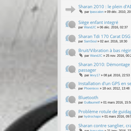
Sharan 2010 : le plein d'
par
lpascalon
»
09 déc. 2010, 20
Siège enfant integré
par
WandJC
»
06 déc. 2016, 02:37
Sharan Tdi 170 Carat DSG
par
SamSoul
»
02 avr. 2016, 18:30
Bruit/Vibration à bas rég
par
WandJC
»
25 nov. 2016, 00:
Sharan 2010: Démontage c
passager
par
ilevy17
»
08 juil. 2016, 22:53
Installation d'un GPS en 
par
Phoenixxx
»
18 oct. 2012, 13:48
Bluetooth
par
Guillaumetf
»
01 mars 2016, 15:5
Problème rotule de guida
par
hydrochapo
»
01 mars 2016, 09:
Sharan contre sanglier, cra
par
lpascalon
»
21 janv. 2016, 2