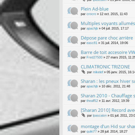
Plein Ad-blue
par
crocro
»
12 oct. 2015, 11:43
Multiples voyants allumés
par
apachjb
»
04 juil. 2015, 17:17
Dépose pare choc arrière
par
easc81
»
31 juil. 2014, 19:06
Barre de toit accesoire V
par
Fred27500
»
27 mars 2015, 11:2
CLIMATRONIC TRIZONE
par
mikelef
»
05 janv. 2015, 16:1
Sharan : les pneux hiver s
par
apachjb
»
10 déc. 2011, 21:48
Sharan 2010 - Chauffage s
par
thealf52
»
11 avr. 2012, 19:39
[Sharan 2010] Record avec
par
lpascalon
»
01 juil. 2011, 23:
montage d'un Hid sur sha
par
quiki77
»
28 juil. 2014, 18:27