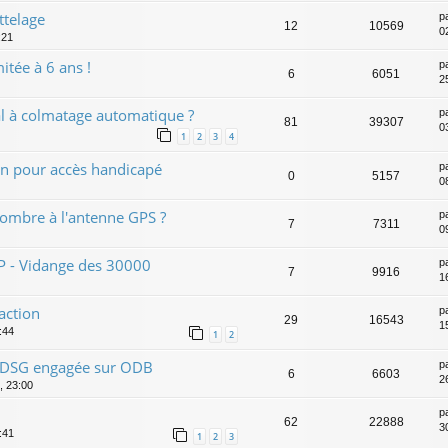
ttelage
p
12
10569
02
:21
itée à 6 ans !
p
6
6051
2
l à colmatage automatique ?
p
81
39307
0
1
2
3
4
on pour accès handicapé
p
0
5157
0
 l'ombre à l'antenne GPS ?
p
7
7311
0
P - Vidange des 30000
p
7
9916
1
action
p
29
16543
1
:44
1
2
se DSG engagée sur ODB
p
6
6603
2
, 23:00
p
62
22888
30
:41
1
2
3