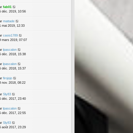
ar
fab01
5 déc. 2019, 10:56
ar
mattade
1 mai 2019, 12:33
ar
casio1789
9 mars 2019, 07:07
ar
lpascalon
6 déc. 2018, 15:38
ar
lpascalon
6 déc. 2018, 15:37
ar
firojojo
3 nov. 2018, 08:22
ar
Sly83
5 déc. 2017, 23:40
ar
lpascalon
5 déc. 2017, 22:55
ar
Sly83
6 août 2017, 23:29