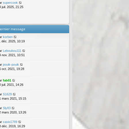
ar
supercook
 juil. 2025, 21:25
ernier message
ar
korben
1 déc. 2025, 10:19
ar
Leboubou111
4 nov. 2021, 10:51
ar
pouik-pouik
5 oct. 2021, 19:28
ar
fab01
 juil. 2021, 14:26
ar
S1629
1 mars 2021, 15:15
ar
Sly83
2 mars 2020, 13:26
ar
casio1789
8 déc. 2019, 16:29