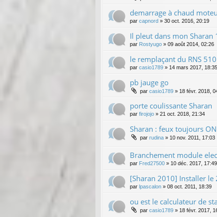
demarrage à chaud moteur
par
capnord
»
30 oct. 2016, 20:19
Il pleut dans mon Sharan
par
Rostyugo
»
09 août 2014, 02:26
le remplaçant du RNS 510
par
casio1789
»
14 mars 2017, 18:3
pb jauge go
par
casio1789
»
18 févr. 2018, 0
porte coulissante Sharan
par
firojojo
»
21 oct. 2018, 21:34
Sharan : feux toujours O
par
rudina
»
10 nov. 2011, 17:03
Branchement module elect
par
Fred27500
»
10 déc. 2017, 17:49
[Sharan 2010] Installer le
par
lpascalon
»
08 oct. 2011, 18:39
ou est le calculateur de s
par
casio1789
»
18 févr. 2017, 1