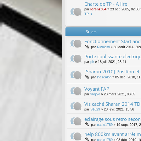
Charte de TP - A lire
par
lorenz054
»
23 oct. 2005, 02:00
TP :)
Sujets
Fonctionnement Start and
par
Rivolesti
»
30 août 2014, 20:
Porte coulissante électriq
par
pir
»
18 juil. 2021, 23:41
[Sharan 2010] Position et 
par
lpascalon
»
05 déc. 2010, 11
Voyant FAP
par
firojojo
»
23 mars 2021, 08:09
Vis caché Sharan 2014 T
par
S1629
»
28 févr. 2021, 13:56
eclairage sous retro seco
par
casio1789
»
19 sept. 2017, 
help 800km avant arrêt m
par
casio1789
»
08 déc. 2019, 1