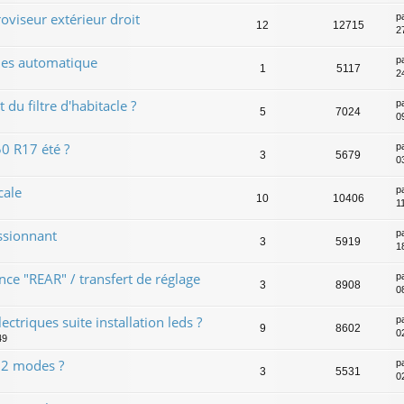
viseur extérieur droit
p
12
12715
27
ues automatique
p
1
5117
24
u filtre d'habitacle ?
p
5
7024
0
 R17 été ?
p
3
5679
0
cale
p
10
10406
1
essionnant
p
3
5919
1
nce "REAR" / transfert de réglage
p
3
8908
0
triques suite installation leds ?
p
9
8602
0
49
 2 modes ?
p
3
5531
0