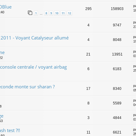
ADBlue
p
295
158903
18
:40
1
8
9
10
11
12
…
p
4
9747
2
 2011 - Voyant Catalyseur allumé
p
4
8048
1
ime
p
21
13951
0
22
onsole centrale / voyant airbag
p
6
6183
2
seconde monte sur sharan ?
p
17
8340
0
p
8
5589
0
8
ge
p
3
4844
0
53
sh test ?!!
p
11
6621
2
2:50