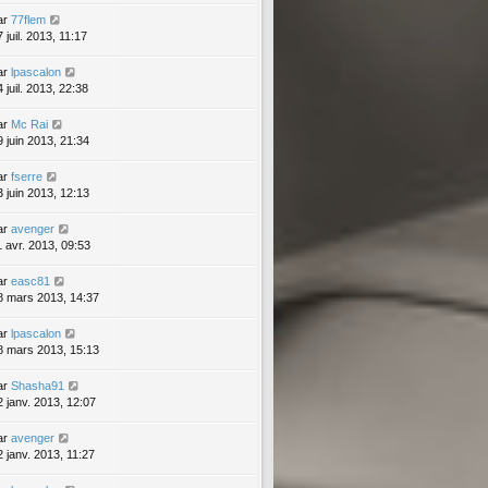
ar
77flem
 juil. 2013, 11:17
ar
lpascalon
 juil. 2013, 22:38
ar
Mc Rai
9 juin 2013, 21:34
ar
fserre
3 juin 2013, 12:13
ar
avenger
1 avr. 2013, 09:53
ar
easc81
8 mars 2013, 14:37
ar
lpascalon
8 mars 2013, 15:13
ar
Shasha91
2 janv. 2013, 12:07
ar
avenger
2 janv. 2013, 11:27