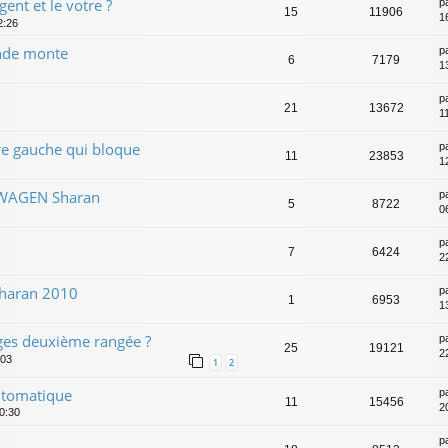
gent et le votre ?
p
15
11906
1
2:26
onde monte
p
6
7179
1
p
21
13672
1
re gauche qui bloque
p
11
23853
1
SWAGEN Sharan
p
5
8722
0
p
7
6424
2
sharan 2010
p
1
6953
1
ges deuxième rangée ?
p
25
19121
2
:03
1
2
utomatique
p
11
15456
2
0:30
p