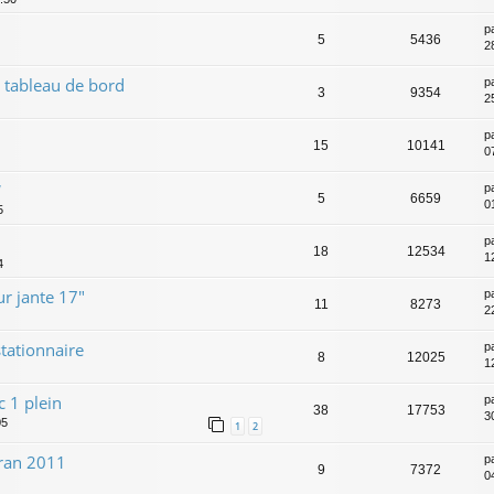
p
5
5436
2
 tableau de bord
p
3
9354
25
p
15
10141
07
W
p
5
6659
0
5
p
18
12534
1
4
ur jante 17"
p
11
8273
2
tationnaire
p
8
12025
1
 1 plein
p
38
17753
3
05
1
2
ran 2011
p
9
7372
0