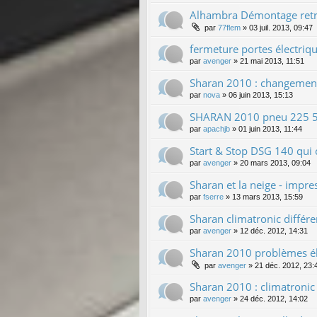
Alhambra Démontage retro
par
77flem
»
03 juil. 2013, 09:47
fermeture portes électriq
par
avenger
»
21 mai 2013, 11:51
Sharan 2010 : changement d
par
nova
»
06 juin 2013, 15:13
SHARAN 2010 pneu 225 50
par
apachjb
»
01 juin 2013, 11:44
Start & Stop DSG 140 qui 
par
avenger
»
20 mars 2013, 09:04
Sharan et la neige - impr
par
fserre
»
13 mars 2013, 15:59
Sharan climatronic différe
par
avenger
»
12 déc. 2012, 14:31
Sharan 2010 problèmes élec
par
avenger
»
21 déc. 2012, 23:
Sharan 2010 : climatronic
par
avenger
»
24 déc. 2012, 14:02