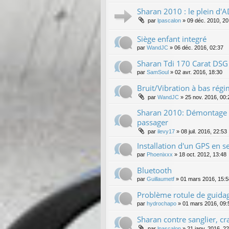
Sharan 2010 : le plein d'
par
lpascalon
»
09 déc. 2010, 20
Siège enfant integré
par
WandJC
»
06 déc. 2016, 02:37
Sharan Tdi 170 Carat DSG
par
SamSoul
»
02 avr. 2016, 18:30
Bruit/Vibration à bas rég
par
WandJC
»
25 nov. 2016, 00:
Sharan 2010: Démontage c
passager
par
ilevy17
»
08 juil. 2016, 22:53
Installation d'un GPS en 
par
Phoenixxx
»
18 oct. 2012, 13:48
Bluetooth
par
Guillaumetf
»
01 mars 2016, 15:5
Problème rotule de guida
par
hydrochapo
»
01 mars 2016, 09:
Sharan contre sanglier, cra
par
lpascalon
»
21 janv. 2016, 2