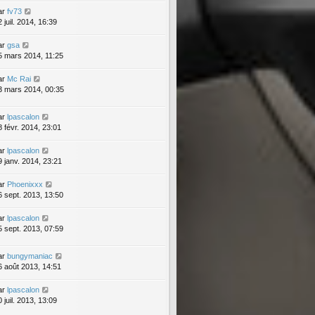
ar
fv73
 juil. 2014, 16:39
ar
gsa
5 mars 2014, 11:25
ar
Mc Rai
3 mars 2014, 00:35
ar
lpascalon
8 févr. 2014, 23:01
ar
lpascalon
9 janv. 2014, 23:21
ar
Phoenixxx
6 sept. 2013, 13:50
ar
lpascalon
5 sept. 2013, 07:59
ar
bungymaniac
6 août 2013, 14:51
ar
lpascalon
 juil. 2013, 13:09