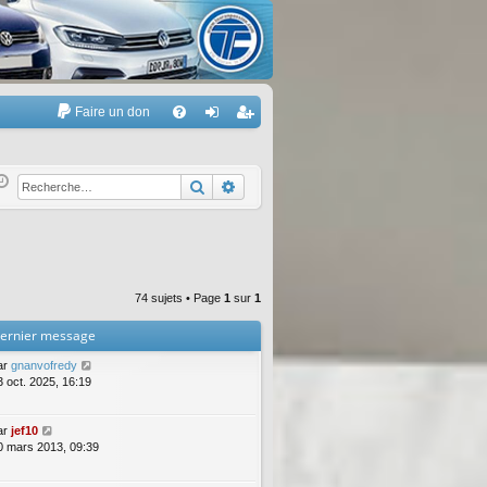
Faire un don
A
FA
on
’e
Q
ne
nr
Rechercher
Recherche avancée
xi
eg
on
ist
re
74 sujets • Page
1
sur
1
r
ernier message
ar
gnanvofredy
3 oct. 2025, 16:19
ar
jef10
0 mars 2013, 09:39