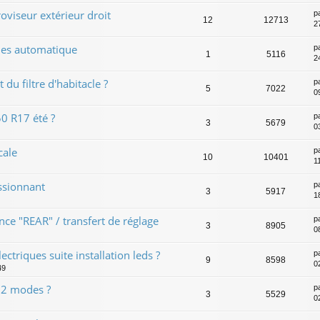
viseur extérieur droit
p
12
12713
27
ues automatique
p
1
5116
24
u filtre d'habitacle ?
p
5
7022
0
 R17 été ?
p
3
5679
0
cale
p
10
10401
1
essionnant
p
3
5917
1
nce "REAR" / transfert de réglage
p
3
8905
0
triques suite installation leds ?
p
9
8598
0
49
 2 modes ?
p
3
5529
0