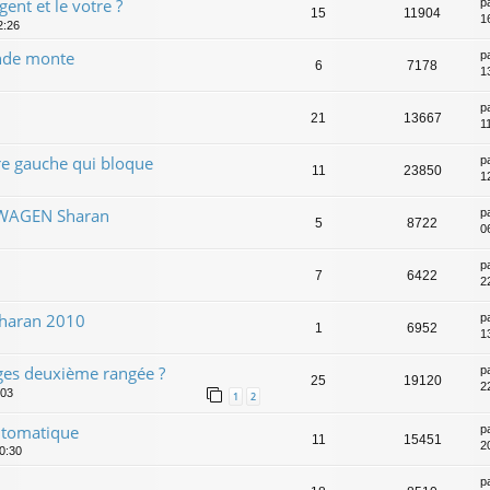
gent et le votre ?
p
15
11904
1
2:26
onde monte
p
6
7178
1
p
21
13667
1
re gauche qui bloque
p
11
23850
1
SWAGEN Sharan
p
5
8722
0
p
7
6422
2
sharan 2010
p
1
6952
1
ges deuxième rangée ?
p
25
19120
2
:03
1
2
utomatique
p
11
15451
2
0:30
p