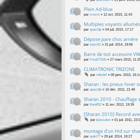
Plein Ad-blue
par
crocro
»
12 oct. 2015, 11:43
Multiples voyants allumés
par
apachjb
»
04 juil. 2015, 17:17
Dépose pare choc arrière
par
easc81
»
31 juil. 2014, 19:06
Barre de toit accesoire V
par
Fred27500
»
27 mars 2015, 11:2
CLIMATRONIC TRIZONE
par
mikelef
»
05 janv. 2015, 16:1
Sharan : les pneux hiver s
par
apachjb
»
10 déc. 2011, 21:48
Sharan 2010 - Chauffage s
par
thealf52
»
11 avr. 2012, 19:39
[Sharan 2010] Record avec
par
lpascalon
»
01 juil. 2011, 23:
montage d'un Hid sur sha
par
quiki77
»
28 juil. 2014, 18:27