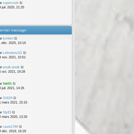
ar
supercook
 juil. 2025, 21:25
ernier message
ar
korben
1 déc. 2025, 10:19
ar
Leboubou111
4 nov. 2021, 10:51
ar
pouik-pouik
5 oct. 2021, 19:28
ar
fab01
 juil. 2021, 14:26
ar
S1629
1 mars 2021, 15:15
ar
Sly83
2 mars 2020, 13:26
ar
casio1789
8 déc. 2019, 16:29