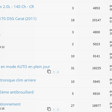
 2.0L - 140 Ch - CR
p
3
4853
0
 170 DSG Carat (2011)
p
18
20147
0
p
3
4800
2
5
p
2
5023
2
4:12
p
10
9141
2
N en mode AUTO en plein jour
p
31
18225
2
1
2
ronique clim arriere
p
10
5945
1
 2ème antibrouillard
p
5
6916
1
tationnement
p
27
18977
1
6:16
1
2