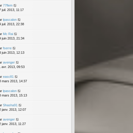
ar
77flem
 juil. 2013, 11:17
ar
lpascalon
 juil. 2013, 22:38
ar
Mc Rai
9 juin 2013, 21:34
ar
fserre
3 juin 2013, 12:13
ar
avenger
1 avr. 2013, 09:53
ar
easc81
8 mars 2013, 14:37
ar
lpascalon
8 mars 2013, 15:13
ar
Shasha91
2 janv. 2013, 12:07
ar
avenger
2 janv. 2013, 11:27