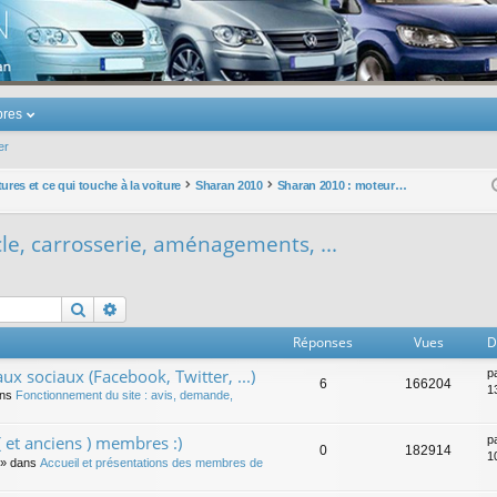
u Volkswagen Touran
res
er
ures et ce qui touche à la voiture
Sharan 2010
Sharan 2010 : moteurs, cycle, carrosserie, aménagements, ...
le, carrosserie, aménagements, ...
Rechercher
Recherche avancée
Réponses
Vues
D
ux sociaux (Facebook, Twitter, ...)
p
6
166204
1
ans
Fonctionnement du site : avis, demande,
 et anciens ) membres :)
p
0
182914
1
» dans
Accueil et présentations des membres de