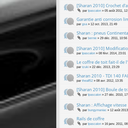
[Sharan 2010] Crochet d'a
par
lpascalon
»
05 août 2011, 12
Garantie anti corrosion lim
par
gsa
»
12 oct. 2013, 21:49
Sharan : pneus Continenta
par
bernie
»
29 déc. 2011, 10:56
[Sharan 2010] Modificati
par
lpascalon
»
08 févr. 2014, 23:01
Le coffre de toit fait-il de
par
tzuki
»
22 déc. 2013, 23:29
Sharan 2010 - TDI 140 FA
par
thealf52
»
08 avr. 2012, 13:35
[Sharan 2010] Boule de tr
par
lpascalon
»
27 déc. 2010, 17
Sharan : Affichage vites
par
bungymaniac
»
12 août 2013
Rails de coffre
par
lpascalon
»
16 janv. 2011, 08