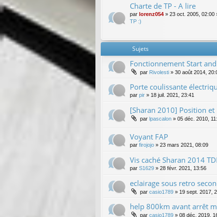
Charte de TP - A lire
par
lorenz054
»
23 oct. 2005, 02:00
TP :)
Sujets
Fonctionnement Start and
par
Rivolesti
»
30 août 2014, 20:
Porte coulissante électriq
par
pir
»
18 juil. 2021, 23:41
[Sharan 2010] Position et 
par
lpascalon
»
05 déc. 2010, 11
Voyant FAP
par
firojojo
»
23 mars 2021, 08:09
Vis caché Sharan 2014 T
par
S1629
»
28 févr. 2021, 13:56
eclairage sous retro seco
par
casio1789
»
19 sept. 2017, 
help 800km avant arrêt m
par
casio1789
»
08 déc. 2019, 1