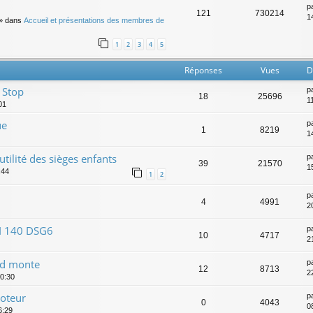
p
121
730214
14
» dans
Accueil et présentations des membres de
1
2
3
4
5
Réponses
Vues
D
 Stop
p
18
25696
1
01
ue
p
1
8219
1
utilité des sièges enfants
p
39
21570
1
:44
1
2
p
4
4991
20
DI 140 DSG6
p
10
4717
2
nd monte
p
12
8713
2
20:30
oteur
p
0
4043
0
6:29