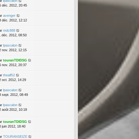
ar
lpascalon
6 déc. 2012, 20:45
ar
avenger
3 déc. 2012, 12:12
ar
mdc888
1 déc. 2012, 08:50
ar
lpascalon
2 nov. 2012, 12:15
ar
touranTDIDSG
6 nov. 2012, 20:37
ar
thealf52
2 oct. 2012, 14:29
ar
lpascalon
3 sept. 2012, 08:49
ar
lpascalon
2 août 2012, 10:18
ar
touranTDIDSG
0 juin 2012, 18:40
ar
TOURANSEIZE