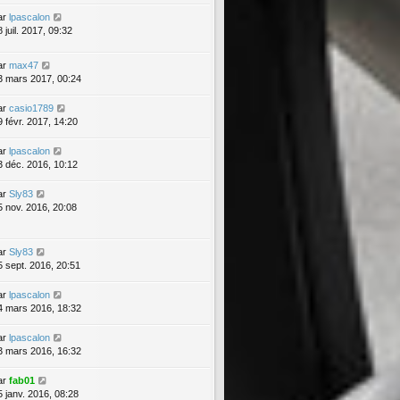
ar
lpascalon
 juil. 2017, 09:32
ar
max47
3 mars 2017, 00:24
ar
casio1789
9 févr. 2017, 14:20
ar
lpascalon
3 déc. 2016, 10:12
ar
Sly83
5 nov. 2016, 20:08
ar
Sly83
5 sept. 2016, 20:51
ar
lpascalon
4 mars 2016, 18:32
ar
lpascalon
3 mars 2016, 16:32
ar
fab01
5 janv. 2016, 08:28