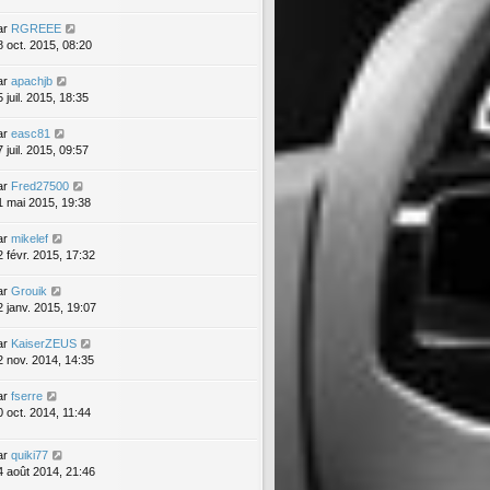
ar
RGREEE
8 oct. 2015, 08:20
ar
apachjb
 juil. 2015, 18:35
ar
easc81
 juil. 2015, 09:57
ar
Fred27500
1 mai 2015, 19:38
ar
mikelef
2 févr. 2015, 17:32
ar
Grouik
2 janv. 2015, 19:07
ar
KaiserZEUS
2 nov. 2014, 14:35
ar
fserre
0 oct. 2014, 11:44
ar
quiki77
4 août 2014, 21:46