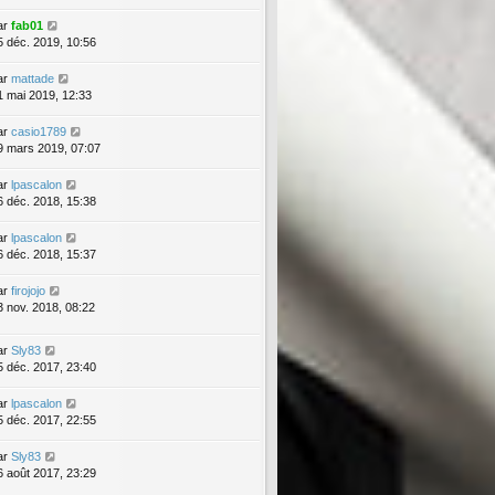
ar
fab01
5 déc. 2019, 10:56
ar
mattade
1 mai 2019, 12:33
ar
casio1789
9 mars 2019, 07:07
ar
lpascalon
6 déc. 2018, 15:38
ar
lpascalon
6 déc. 2018, 15:37
ar
firojojo
3 nov. 2018, 08:22
ar
Sly83
5 déc. 2017, 23:40
ar
lpascalon
5 déc. 2017, 22:55
ar
Sly83
6 août 2017, 23:29