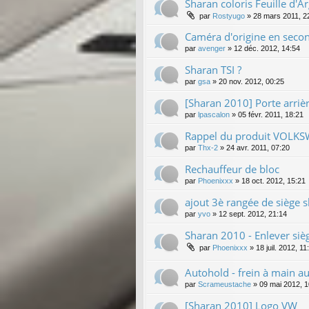
Sharan coloris Feuille d'Ar
par
Rostyugo
»
28 mars 2011, 2
Caméra d'origine en sec
par
avenger
»
12 déc. 2012, 14:54
Sharan TSI ?
par
gsa
»
20 nov. 2012, 00:25
[Sharan 2010] Porte arriè
par
lpascalon
»
05 févr. 2011, 18:21
Rappel du produit VOLK
par
Thx-2
»
24 avr. 2011, 07:20
Rechauffeur de bloc
par
Phoenixxx
»
18 oct. 2012, 15:21
ajout 3è rangée de siège 
par
yvo
»
12 sept. 2012, 21:14
Sharan 2010 - Enlever siè
par
Phoenixxx
»
18 juil. 2012, 11
Autohold - frein à main a
par
Scrameustache
»
09 mai 2012, 1
[Sharan 2010] Logo VW