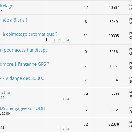
ttelage
p
12
10567
02
:21
itée à 6 ans !
p
6
6049
2
l à colmatage automatique ?
p
81
39305
0
1
2
3
4
on pour accès handicapé
p
0
5156
0
 l'ombre à l'antenne GPS ?
p
7
7307
0
P - Vidange des 30000
p
7
9914
1
action
p
29
16533
1
:44
1
2
se DSG engagée sur ODB
p
6
6602
2
, 23:00
p
62
22878
30
:41
1
2
3