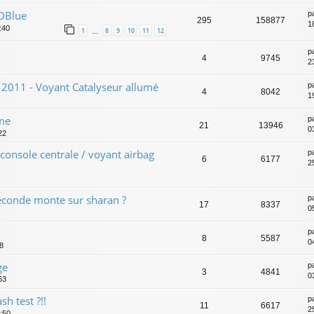
ADBlue
p
295
158877
18
:40
1
8
9
10
11
12
…
p
4
9745
2
 2011 - Voyant Catalyseur allumé
p
4
8042
1
ime
p
21
13946
0
22
onsole centrale / voyant airbag
p
6
6177
2
seconde monte sur sharan ?
p
17
8337
0
p
8
5587
0
8
ge
p
3
4841
0
53
sh test ?!!
p
11
6617
2
2:50