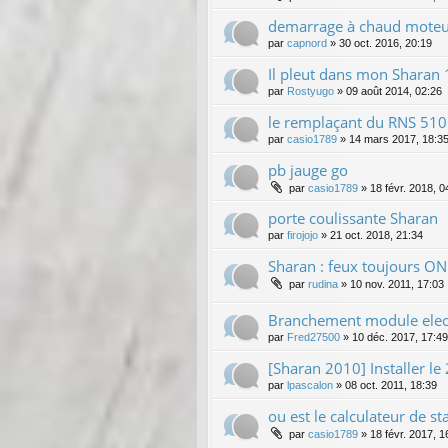
demarrage à chaud moteur
par
capnord
»
30 oct. 2016, 20:19
Il pleut dans mon Sharan
par
Rostyugo
»
09 août 2014, 02:26
le remplaçant du RNS 510
par
casio1789
»
14 mars 2017, 18:3
pb jauge go
par
casio1789
»
18 févr. 2018, 0
porte coulissante Sharan
par
firojojo
»
21 oct. 2018, 21:34
Sharan : feux toujours O
par
rudina
»
10 nov. 2011, 17:03
Branchement module elect
par
Fred27500
»
10 déc. 2017, 17:49
[Sharan 2010] Installer le
par
lpascalon
»
08 oct. 2011, 18:39
ou est le calculateur de s
par
casio1789
»
18 févr. 2017, 1