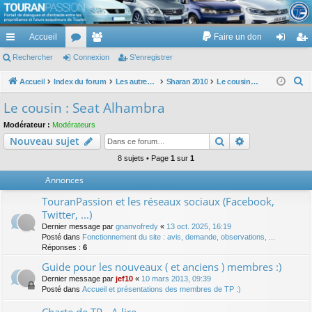
TouranPassion
Accueil
Faire un don
Le forum des propriétaires ou futurs acquéreurs du Volkswagen Touran
cc
Rechercher
or
Connexion
e
S’enregistrer
on
’e
ès
u
m
ne
nr
R
Accueil
Index du forum
Les autres voitures et ce qui touche à la voiture
Sharan 2010
Le cousin : Seat Alhambra
e
ra
m
br
xi
eg
Le cousin : Seat Alhambra
c
pi
s
es
on
ist
Modérateur :
Modérateurs
h
Rechercher
Recherche av
Nouveau sujet
de
re
e
r
8 sujets • Page
1
sur
1
r
c
Annonces
h
TouranPassion et les réseaux sociaux (Facebook,
e
Twitter, ...)
r
Dernier message par
gnanvofredy
«
13 oct. 2025, 16:19
Posté dans
Fonctionnement du site : avis, demande, observations, ...
Réponses :
6
Guide pour les nouveaux ( et anciens ) membres :)
Dernier message par
jef10
«
10 mars 2013, 09:39
Posté dans
Accueil et présentations des membres de TP :)