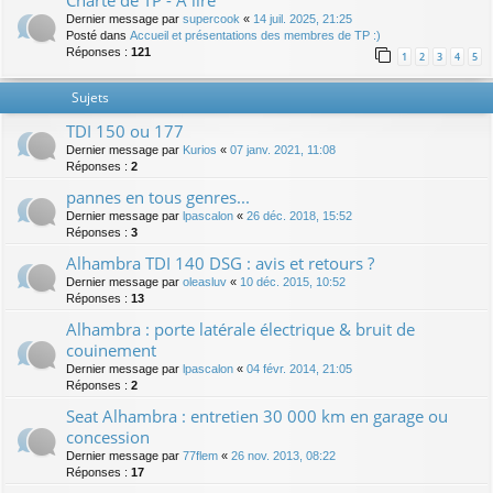
Charte de TP - A lire
Dernier message par
supercook
«
14 juil. 2025, 21:25
Posté dans
Accueil et présentations des membres de TP :)
Réponses :
121
1
2
3
4
5
Sujets
TDI 150 ou 177
Dernier message par
Kurios
«
07 janv. 2021, 11:08
Réponses :
2
pannes en tous genres...
Dernier message par
lpascalon
«
26 déc. 2018, 15:52
Réponses :
3
Alhambra TDI 140 DSG : avis et retours ?
Dernier message par
oleasluv
«
10 déc. 2015, 10:52
Réponses :
13
Alhambra : porte latérale électrique & bruit de
couinement
Dernier message par
lpascalon
«
04 févr. 2014, 21:05
Réponses :
2
Seat Alhambra : entretien 30 000 km en garage ou
concession
Dernier message par
77flem
«
26 nov. 2013, 08:22
Réponses :
17