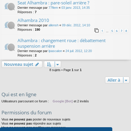
Seat Alhambra : pare-soleil arrière ?
Dernier message par
77flem
«
03 janv. 2013, 14:35
Réponses :
7
Alhambra 2010
Dernier message par
allensh
«
09 déc. 2012, 14:10
Réponses :
190
1
5
6
7
8
…
Alhambra : changement roue : débattement
suspension arrière
Dernier message par
lpascalon
«
24 juil. 2012, 12:20
Réponses :
2
Nouveau sujet
8 sujets • Page
1
sur
1
Aller à
Qui est en ligne
Utilisateurs parcourant ce forum :
Google [Bot]
et 2 invités
Permissions du forum
Vous
ne pouvez pas
poster de nouveaux sujets
Vous
ne pouvez pas
répondre aux sujets
Vous
ne pouvez pas
modifier vos messages