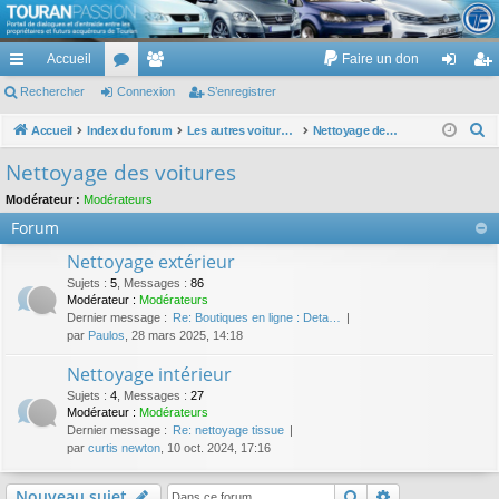
TouranPassion
Accueil
Faire un don
Le forum des propriétaires ou futurs acquéreurs du Volkswagen Touran
cc
Rechercher
or
Connexion
e
S’enregistrer
on
’e
ès
u
m
ne
nr
R
Accueil
Index du forum
Les autres voitures et ce qui touche à la voiture
Nettoyage des voitures
e
ra
m
br
xi
eg
Nettoyage des voitures
c
pi
s
es
on
ist
Modérateur :
Modérateurs
h
Forum
de
re
e
r
Nettoyage extérieur
r
c
Sujets
:
5
,
Messages
:
86
Modérateur :
Modérateurs
h
Dernier message :
Re: Boutiques en ligne : Deta…
e
par
Paulos
, 28 mars 2025, 14:18
r
Nettoyage intérieur
Sujets
:
4
,
Messages
:
27
Modérateur :
Modérateurs
Dernier message :
Re: nettoyage tissue
par
curtis newton
, 10 oct. 2024, 17:16
Rechercher
Recherche av
Nouveau sujet