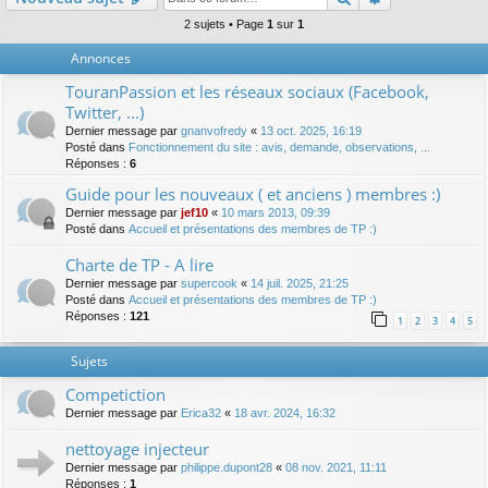
2 sujets • Page
1
sur
1
Annonces
TouranPassion et les réseaux sociaux (Facebook,
Twitter, ...)
Dernier message par
gnanvofredy
«
13 oct. 2025, 16:19
Posté dans
Fonctionnement du site : avis, demande, observations, ...
Réponses :
6
Guide pour les nouveaux ( et anciens ) membres :)
Dernier message par
jef10
«
10 mars 2013, 09:39
Posté dans
Accueil et présentations des membres de TP :)
Charte de TP - A lire
Dernier message par
supercook
«
14 juil. 2025, 21:25
Posté dans
Accueil et présentations des membres de TP :)
Réponses :
121
1
2
3
4
5
Sujets
Competiction
Dernier message par
Erica32
«
18 avr. 2024, 16:32
nettoyage injecteur
Dernier message par
philippe.dupont28
«
08 nov. 2021, 11:11
Réponses :
1