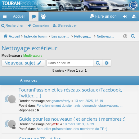
TouranPassion
Accueil
Faire un don
Le forum des propriétaires ou futurs acquéreurs du Volkswagen Touran
cc
Rechercher
or
Connexion
e
S’enregistrer
on
’e
ès
u
m
ne
nr
R
Accueil
Index du forum
Les autres voitures et ce qui touche à la voiture
Nettoyage des voitures
Nettoyage extérieur
e
ra
m
br
xi
eg
Nettoyage extérieur
c
pi
s
es
on
ist
Modérateur :
Modérateurs
h
Rechercher
Recherche av
Nouveau sujet
de
re
e
r
5 sujets • Page
1
sur
1
r
c
Annonces
h
TouranPassion et les réseaux sociaux (Facebook,
e
Twitter, ...)
r
Dernier message par
gnanvofredy
«
13 oct. 2025, 16:19
Posté dans
Fonctionnement du site : avis, demande, observations, ...
Réponses :
6
Guide pour les nouveaux ( et anciens ) membres :)
Dernier message par
jef10
«
10 mars 2013, 09:39
Posté dans
Accueil et présentations des membres de TP :)