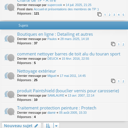
Charte de TP - A lire
Dernier message par
supercook
«
14 juil. 2025, 21:25
Posté dans
Accueil et présentations des membres de TP :)
Réponses :
121
1
2
3
4
5
Sujets
Boutiques en ligne : Detailing et autres
Dernier message par
Paulos
«
28 mars 2025, 14:18
Réponses :
37
1
2
comment nettoyer barres de toit alu du touran sport
Dernier message par
DEUCK
«
15 févr. 2016, 22:55
Réponses :
5
Nettoyage extérieur
Dernier message par
Miguel
«
17 mai 2011, 14:45
Réponses :
25
1
2
produit Paintshield (bouclier vernis pour carosserie)
Dernier message par
SAMLAURE
«
13 avr. 2007, 22:14
Réponses :
10
Traitement protection peinture : Protech
Dernier message par
diamir
«
05 août 2005, 15:33
Réponses :
4
Nouveau sujet