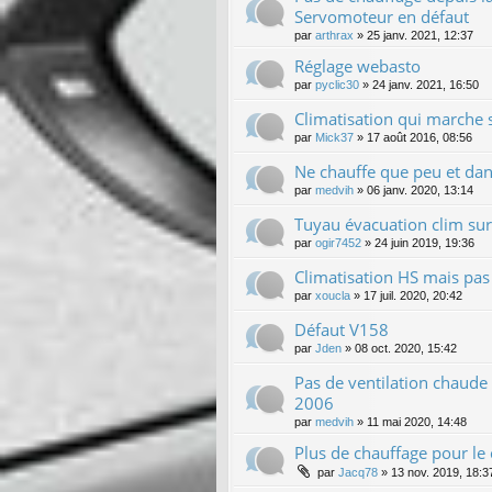
Servomoteur en défaut
par
arthrax
»
25 janv. 2021, 12:37
Réglage webasto
par
pyclic30
»
24 janv. 2021, 16:50
Climatisation qui marche
par
Mick37
»
17 août 2016, 08:56
Ne chauffe que peu et dans
par
medvih
»
06 janv. 2020, 13:14
Tuyau évacuation clim sur
par
ogir7452
»
24 juin 2019, 19:36
Climatisation HS mais pas 
par
xoucla
»
17 juil. 2020, 20:42
Défaut V158
par
Jden
»
08 oct. 2020, 15:42
Pas de ventilation chaude
2006
par
medvih
»
11 mai 2020, 14:48
Plus de chauffage pour le
par
Jacq78
»
13 nov. 2019, 18:3