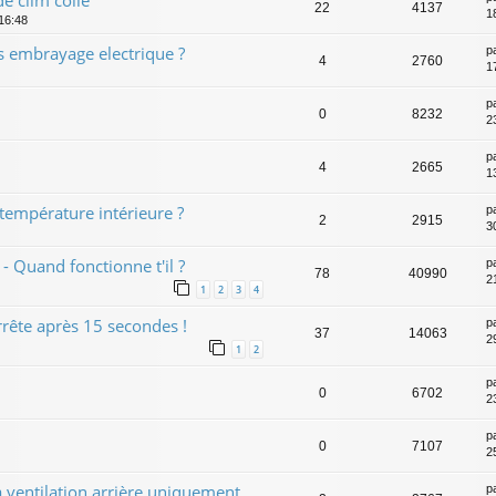
22
4137
1
 16:48
 embrayage electrique ?
p
4
2760
1
p
0
8232
2
p
4
2665
1
 température intérieure ?
p
2
2915
3
 Quand fonctionne t'il ?
p
78
40990
2
1
2
3
4
arrête après 15 secondes !
p
37
14063
2
1
2
p
0
6702
2
p
0
7107
2
 ventilation arrière uniquement,
p