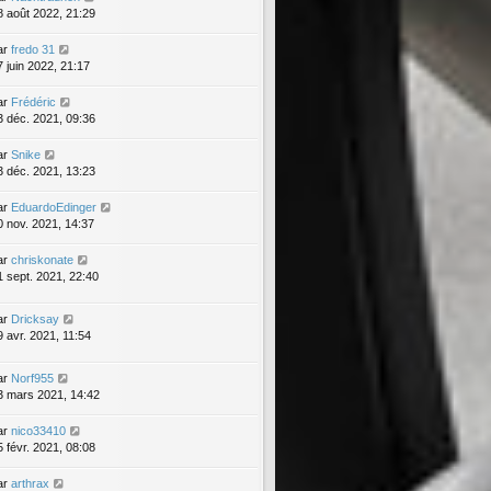
8 août 2022, 21:29
ar
fredo 31
7 juin 2022, 21:17
ar
Frédéric
3 déc. 2021, 09:36
ar
Snike
3 déc. 2021, 13:23
ar
EduardoEdinger
0 nov. 2021, 14:37
ar
chriskonate
1 sept. 2021, 22:40
ar
Dricksay
9 avr. 2021, 11:54
ar
Norf955
3 mars 2021, 14:42
ar
nico33410
5 févr. 2021, 08:08
ar
arthrax