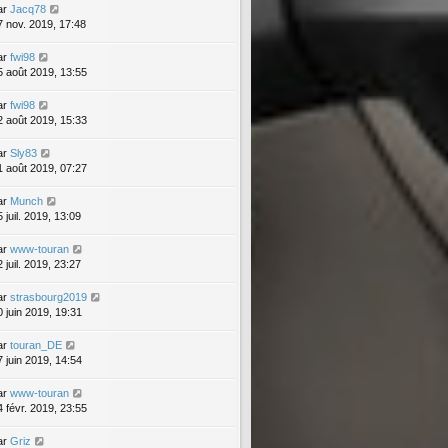
ar
Jacq78
7 nov. 2019, 17:48
ar
fwi98
5 août 2019, 13:55
ar
fwi98
2 août 2019, 15:33
ar
Sly83
1 août 2019, 07:27
ar
Munch
 juil. 2019, 13:09
ar
www-touran
 juil. 2019, 23:27
ar
strasbourg2019
0 juin 2019, 19:31
ar
touran_DE
7 juin 2019, 14:54
ar
www-touran
4 févr. 2019, 23:55
ar
Griz