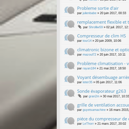
Probleme sortie d'air
par
julienbabe
»
20 juin 2017, 00:33
remplacement flexible et 
par
Shrolliw59
»
02 juil. 2017, 12
Compresseur de clim HS
par
tour14
»
20 juin 2009, 10:06
climatronic bizone et opt
par
mazoul72
»
20 juin 2017, 10:11
Problème climatisation - 
par
rayan184
»
21 mai 2017, 18:50
Voyant désembuage arrièr
par
teter35
»
05 juin 2017, 11:06
Sonde évaporateur g263
par
gran2m
»
30 mai 2017, 10:3
grille de ventilation accou
par
guyetsamachine
»
16 mars 2015,
piéce du compresseur de c
par
LeThorr
»
21 mars 2017, 20:02