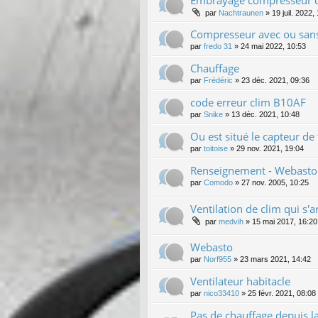
par
Nachtraunen
»
19 juil. 2022,
Compresseur avec ou sans
par
fredo 31
»
24 mai 2022, 10:53
Chauffage
par
Frédéric
»
23 déc. 2021, 09:36
code erreur clim B10AF
par
Snike
»
13 déc. 2021, 10:48
Ou est situé le capteur de
par
toitoise
»
29 nov. 2021, 19:04
Renseignement - Webasto -
par
Comodo
»
27 nov. 2005, 10:25
Ventilation de clim qui s'
par
medvih
»
15 mai 2017, 16:20
Webasto
par
Norf955
»
23 mars 2021, 14:42
Ventilateur habitacle
par
nico33410
»
25 févr. 2021, 08:08
Pas de chauffage depuis la