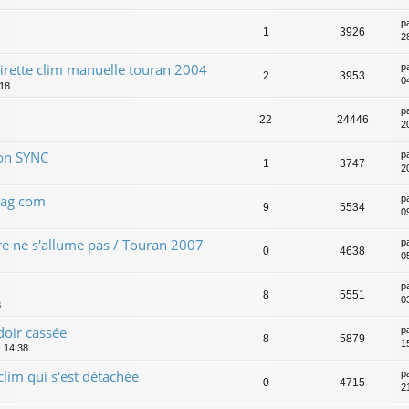
p
1
3926
28
tirette clim manuelle touran 2004
p
2
3953
04
:18
p
22
24446
2
ion SYNC
p
1
3747
2
vag com
p
9
5534
0
e ne s'allume pas / Touran 2007
p
0
4638
0
p
8
5551
0
3
doir cassée
p
8
5879
1
 14:38
lim qui s'est détachée
p
0
4715
2