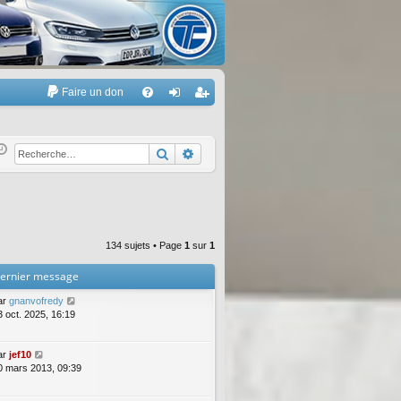
Faire un don
A
FA
on
’e
Q
ne
nr
Rechercher
Recherche avancée
xi
eg
on
ist
re
134 sujets • Page
1
sur
1
r
ernier message
ar
gnanvofredy
3 oct. 2025, 16:19
ar
jef10
0 mars 2013, 09:39