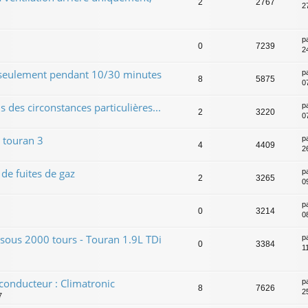
2
2767
2
p
0
7239
2
 seulement pendant 10/30 minutes
p
8
5875
0
 des circonstances particulières...
p
2
3220
0
 touran 3
p
4
4409
2
de fuites de gaz
p
2
3265
0
p
0
3214
0
 sous 2000 tours - Touran 1.9L TDi
p
0
3384
1
 conducteur : Climatronic
p
8
7626
2
7