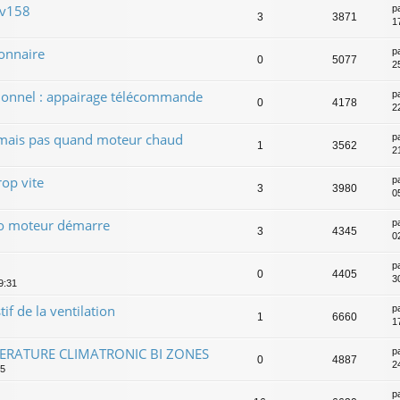
 v158
p
3
3871
1
ionnaire
p
0
5077
2
tionnel : appairage télécommande
p
0
4178
2
 mais pas quand moteur chaud
p
1
3562
2
op vite
p
3
3980
05
ilo moteur démarre
p
3
4345
02
p
0
4405
3
9:31
f de la ventilation
p
1
6660
1
ERATURE CLIMATRONIC BI ZONES
p
0
4887
2
55
p