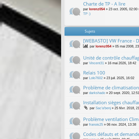
Charte de TP - A lire
par
lorenz054
»
23 oct. 2005, 02:00
TP :)
Sujets
[WEBASTO] VW France - De
par
lorenz054
»
05 mai 2008, 23
Unité de contrôle chauffa
par
Vincent31
»
16 mai 2026, 18:42
Relais 100
par
Lolo7602
»
23 juil. 2025, 16:02
Problème de climatisation
par
darkshado
»
20 sept. 2020, 12:5
Installation sièges chauff
par
Sac’a’benj
»
25 févr. 2018, 2
Problème ventilation Cli
par
franois25
»
06 nov. 2024, 13:38
Codes défauts et demande