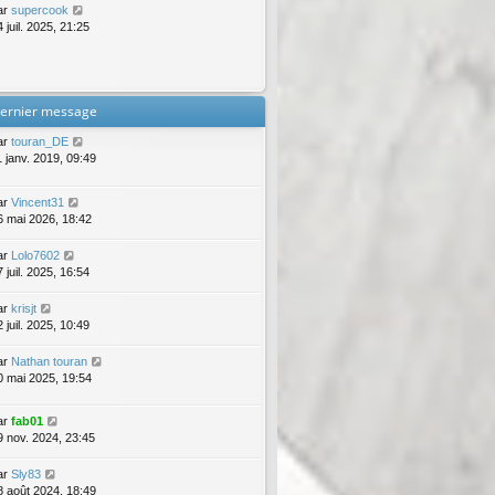
ar
supercook
 juil. 2025, 21:25
ernier message
ar
touran_DE
1 janv. 2019, 09:49
ar
Vincent31
6 mai 2026, 18:42
ar
Lolo7602
 juil. 2025, 16:54
ar
krisjt
 juil. 2025, 10:49
ar
Nathan touran
0 mai 2025, 19:54
ar
fab01
9 nov. 2024, 23:45
ar
Sly83
8 août 2024, 18:49