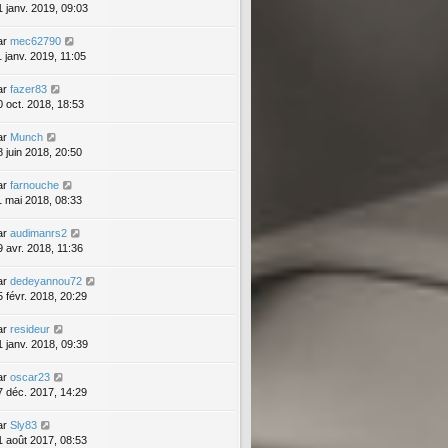
1 janv. 2019, 09:03
ar
mec62790
1 janv. 2019, 11:05
ar
fazer83
0 oct. 2018, 18:53
ar
Munch
8 juin 2018, 20:50
ar
farnouche
1 mai 2018, 08:33
ar
audimanrs2
9 avr. 2018, 11:36
ar
dedeyannou72
5 févr. 2018, 20:29
ar
resideur
1 janv. 2018, 09:39
ar
oscar23
7 déc. 2017, 14:29
ar
Sly83
1 août 2017, 08:53