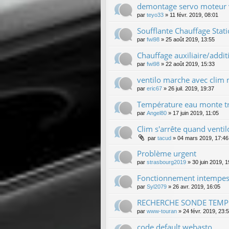
demontage servo moteur
par
teyo33
»
11 févr. 2019, 08:01
Soufflante Chauffage Stat
par
fwi98
»
25 août 2019, 13:55
Chauffage auxiliaire/addi
par
fwi98
»
22 août 2019, 15:33
ventilo marche avec clim
par
eric67
»
26 juil. 2019, 19:37
Température eau monte tr
par
Angel80
»
17 juin 2019, 11:05
Clim s'arrête quand vent
par
tacud
»
04 mars 2019, 17:46
Problème urgent
par
strasbourg2019
»
30 juin 2019, 1
Fonctionnement intempesti
par
Syl2079
»
26 avr. 2019, 16:05
RECHERCHE SONDE TEMP
par
www-touran
»
24 févr. 2019, 23:
code default webasto