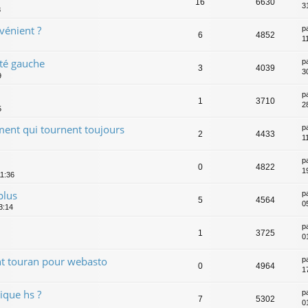
16
6630
3
8
vénient ?
p
6
4852
1
té gauche
p
3
4039
3
9
p
1
3710
2
5
ement qui tournent toujours
p
2
4433
1
p
0
4822
1
11:36
plus
p
5
4564
0
3:14
p
1
3725
0
t touran pour webasto
p
0
4964
1
que hs ?
p
7
5302
0