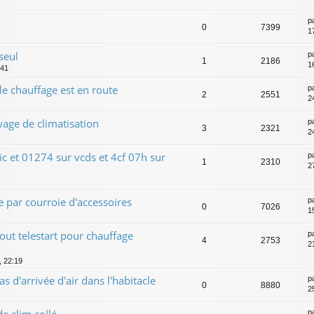
p
0
7399
1
seul
p
1
2186
1
:41
 chauffage est en route
p
2
2551
2
ge de climatisation
p
3
2321
2
ic et 01274 sur vcds et 4cf 07h sur
p
1
2310
2
e par courroie d'accessoires
p
0
7026
1
out telestart pour chauffage
p
4
2753
2
, 22:19
 d'arrivée d'air dans l'habitacle
p
0
8880
2
 clim collé
p