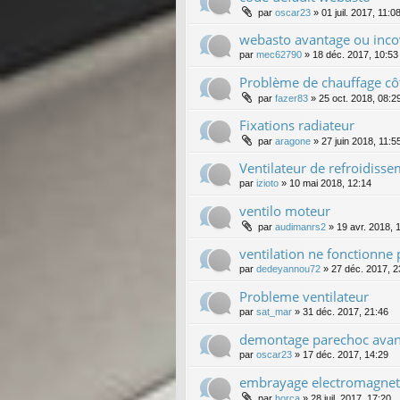
par
oscar23
»
01 juil. 2017, 11:0
webasto avantage ou inco
par
mec62790
»
18 déc. 2017, 10:53
Problème de chauffage cô
par
fazer83
»
25 oct. 2018, 08:2
Fixations radiateur
par
aragone
»
27 juin 2018, 11:5
Ventilateur de refroidiss
par
izioto
»
10 mai 2018, 12:14
ventilo moteur
par
audimanrs2
»
19 avr. 2018, 
ventilation ne fonctionne 
par
dedeyannou72
»
27 déc. 2017, 2
Probleme ventilateur
par
sat_mar
»
31 déc. 2017, 21:46
demontage parechoc avan
par
oscar23
»
17 déc. 2017, 14:29
embrayage electromagneti
par
horca
»
28 juil. 2017, 17:20