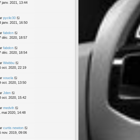
7 janv. 2021, 13:44
ar
pyclic30
4 janv. 2021, 16:50
ar
fabdcn
7 déc. 2020, 18:57
ar
fabdcn
7 déc. 2020, 18:54
ar
Wwbbu
6 oct. 2020, 22:19
ar
xoucla
9 oct. 2020, 13:50
ar
Jden
8 oct. 2020, 15:42
ar
medvih
1 mai 2020, 14:48
ar
curtis newton
5 nov. 2019, 09:06