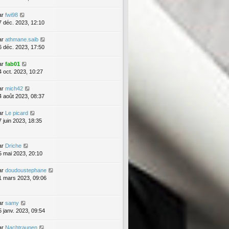
ar
fwi98
7 déc. 2023, 12:10
ar
athmane.saib
6 déc. 2023, 17:50
ar
fab01
4 oct. 2023, 10:27
ar
mich42
4 août 2023, 08:37
ar
Le picard
7 juin 2023, 18:35
ar
Driche
5 mai 2023, 20:10
ar
doudoustephane
1 mars 2023, 09:06
ar
samy
5 janv. 2023, 09:54
ar
Nachtraunen