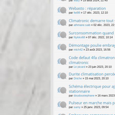
par
wary
»
15 août 2024, 22:45
Webasto : réparation
par
fwi98
»
17 déc. 2023, 12:10
Climatronic demarre tout 
par
athmane.saib
»
02 déc. 2023, 22
Surconsommation quand le
par
Nykko68
»
07 déc. 2022, 10:14
Démontage poulie embraya
par
mich42
»
23 août 2023, 16:56
Code defaut 4fa climatron
climatronic
par
Le picard
»
23 juin 2023, 20:10
Durite climatisation percé
par
Driche
»
15 mai 2023, 20:10
Schéma électrique pour aj
stationnaire
par
doudoustephane
»
16 mars 2023
Pulseur en marche mais pas
par
samy
»
25 janv. 2023, 09:54
Embrayage compresseur de