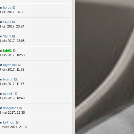
ar
horca
 juil. 2017, 16:55
ar
Sly83
 juil. 2017, 23:24
ar
Sly83
0 juin 2017, 22:05
ar
fab01
0 juin 2017, 10:58
ar
rayan184
9 juin 2017, 11:29
ar
teter35
5 juin 2017, 11:17
ar
medvih
3 juin 2017, 10:49
ar
dpsgomes
5 mai 2017, 13:30
ar
LeThorr
1 mars 2017, 21:04