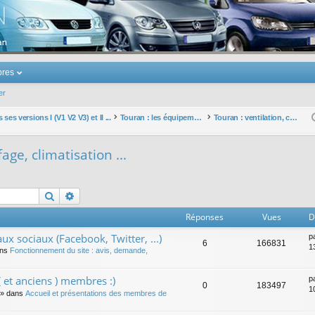
u Volkswagen Touran
res
er
ses versions I (V1 V2 V3) et II ...
Touran : les équipements électriques et électroniques
Touran : ventilation, chauffage, climatisation ...
age, climatisation ...
Rechercher
Recherche avancée
Réponses
Vues
D
ux sociaux (Facebook, Twitter, ...)
p
6
166831
1
ans
Fonctionnement du site : avis, demande,
 et anciens ) membres :)
p
0
183497
1
» dans
Accueil et présentations des membres de