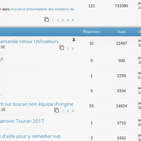
p
121
733390
14
» dans
Accueil et présentations des membres de
1
2
3
4
5
Réponses
Vues
D
mande retour Utilisateurs
p
32
22497
1
:32
1
2
ge
p
0
500
1
p
1
2259
27
p
5
5334
12
1
ant sur touran non équipe d’origine
p
55
14824
2
1:25
1
2
3
matronic Touran 2017
p
1
3710
2
 d'aide pour y remédier svp.
p
2
2432
1