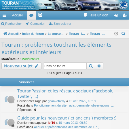
TouranPassion
Accueil
Faire un don
Le forum des propriétaires ou futurs acquéreurs du Volkswagen Touran
cc
Rechercher
or
Connexion
e
S’enregistrer
on
’e
ès
u
m
ne
nr
R
Accueil
Index du forum
Le touran dans ses versions I (V1 V2 V3) et II ...
Touran : les éléments et équipements extérieurs et intérieurs
Touran : problèmes touchant les éléments extérieurs et intérieurs
e
ra
m
br
xi
eg
Touran : problèmes touchant les éléments
c
pi
s
es
on
ist
extérieurs et intérieurs
h
de
re
e
Modérateur :
Modérateurs
Rechercher
Recherche av
Nouveau sujet
r
r
c
161 sujets • Page
1
sur
1
h
Annonces
e
TouranPassion et les réseaux sociaux (Facebook,
r
Twitter, ...)
Dernier message par
gnanvofredy
«
13 oct. 2025, 16:19
Posté dans
Fonctionnement du site : avis, demande, observations, ...
Réponses :
6
Guide pour les nouveaux ( et anciens ) membres :)
Dernier message par
jef10
«
10 mars 2013, 09:39
Posté dans
Accueil et présentations des membres de TP :)