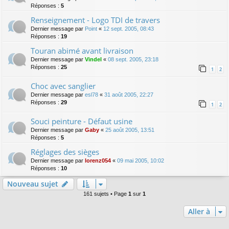
Réponses :
5
Renseignement - Logo TDI de travers
Dernier message par
Point
«
12 sept. 2005, 08:43
Réponses :
19
Touran abimé avant livraison
Dernier message par
Vindel
«
08 sept. 2005, 23:18
Réponses :
25
1
2
Choc avec sanglier
Dernier message par
esl78
«
31 août 2005, 22:27
Réponses :
29
1
2
Souci peinture - Défaut usine
Dernier message par
Gaby
«
25 août 2005, 13:51
Réponses :
5
Réglages des sièges
Dernier message par
lorenz054
«
09 mai 2005, 10:02
Réponses :
10
Nouveau sujet
161 sujets • Page
1
sur
1
Aller à