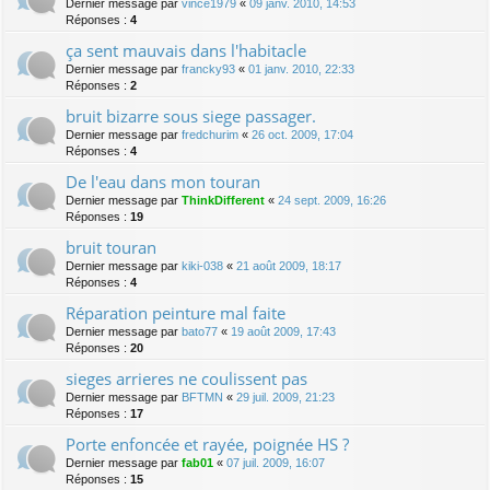
Dernier message par
vince1979
«
09 janv. 2010, 14:53
Réponses :
4
ça sent mauvais dans l'habitacle
Dernier message par
francky93
«
01 janv. 2010, 22:33
Réponses :
2
bruit bizarre sous siege passager.
Dernier message par
fredchurim
«
26 oct. 2009, 17:04
Réponses :
4
De l'eau dans mon touran
Dernier message par
ThinkDifferent
«
24 sept. 2009, 16:26
Réponses :
19
bruit touran
Dernier message par
kiki-038
«
21 août 2009, 18:17
Réponses :
4
Réparation peinture mal faite
Dernier message par
bato77
«
19 août 2009, 17:43
Réponses :
20
sieges arrieres ne coulissent pas
Dernier message par
BFTMN
«
29 juil. 2009, 21:23
Réponses :
17
Porte enfoncée et rayée, poignée HS ?
Dernier message par
fab01
«
07 juil. 2009, 16:07
Réponses :
15