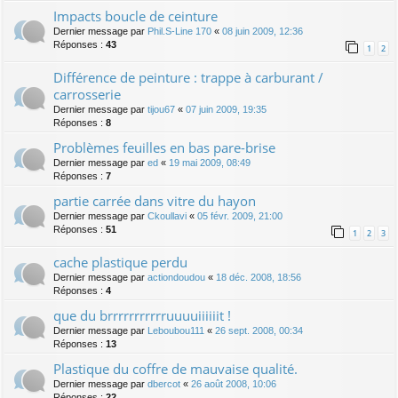
Impacts boucle de ceinture
Dernier message par
Phil.S-Line 170
«
08 juin 2009, 12:36
Réponses :
43
1
2
Différence de peinture : trappe à carburant /
carrosserie
Dernier message par
tijou67
«
07 juin 2009, 19:35
Réponses :
8
Problèmes feuilles en bas pare-brise
Dernier message par
ed
«
19 mai 2009, 08:49
Réponses :
7
partie carrée dans vitre du hayon
Dernier message par
Ckoullavi
«
05 févr. 2009, 21:00
Réponses :
51
1
2
3
cache plastique perdu
Dernier message par
actiondoudou
«
18 déc. 2008, 18:56
Réponses :
4
que du brrrrrrrrrrruuuuiiiiiit !
Dernier message par
Leboubou111
«
26 sept. 2008, 00:34
Réponses :
13
Plastique du coffre de mauvaise qualité.
Dernier message par
dbercot
«
26 août 2008, 10:06
Réponses :
22