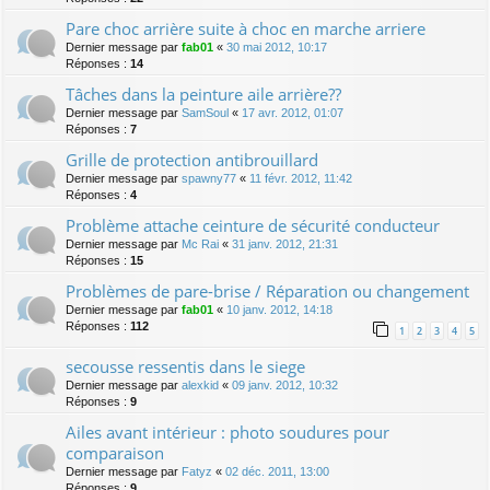
Pare choc arrière suite à choc en marche arriere
Dernier message par
fab01
«
30 mai 2012, 10:17
Réponses :
14
Tâches dans la peinture aile arrière??
Dernier message par
SamSoul
«
17 avr. 2012, 01:07
Réponses :
7
Grille de protection antibrouillard
Dernier message par
spawny77
«
11 févr. 2012, 11:42
Réponses :
4
Problème attache ceinture de sécurité conducteur
Dernier message par
Mc Rai
«
31 janv. 2012, 21:31
Réponses :
15
Problèmes de pare-brise / Réparation ou changement
Dernier message par
fab01
«
10 janv. 2012, 14:18
Réponses :
112
1
2
3
4
5
secousse ressentis dans le siege
Dernier message par
alexkid
«
09 janv. 2012, 10:32
Réponses :
9
Ailes avant intérieur : photo soudures pour
comparaison
Dernier message par
Fatyz
«
02 déc. 2011, 13:00
Réponses :
9