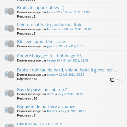
Bruits insupportables -:(
Dernier message par
tomcat92
«
16 nov. 2011, 11:06
Réponses :
2
Peinture latérale gauche mal finie
Dernier message par
farnouche
«
08 nov. 2011, 19:40
Réponses :
3
Blocage appui-tête cassé.
Dernier message par
pipin1
«
29 oct. 2011, 15:10
Couvre bagage : re - bobinage HS
Dernier message par
vestax94
«
24 juil. 2011, 22:39
Bruits : tableau de bord, volant, boite à gants, etc ...
Dernier message par
cesco
«
22 juil. 2011, 20:59
Réponses :
32
1
2
Bas de pare-choc abimé ?
Dernier message par
den's
«
22 juil. 2011, 20:13
Réponses :
16
Baguette de portiere à changer
Dernier message par
Badazz
«
22 juil. 2011, 18:12
Réponses :
7
rayures sur carrosserie