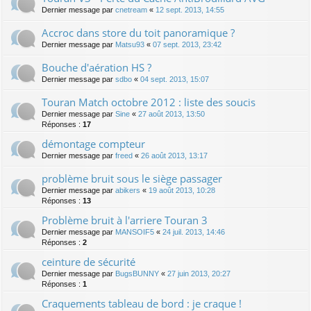
Dernier message par
cnetream
«
12 sept. 2013, 14:55
Accroc dans store du toit panoramique ?
Dernier message par
Matsu93
«
07 sept. 2013, 23:42
Bouche d'aération HS ?
Dernier message par
sdbo
«
04 sept. 2013, 15:07
Touran Match octobre 2012 : liste des soucis
Dernier message par
Sine
«
27 août 2013, 13:50
Réponses :
17
démontage compteur
Dernier message par
freed
«
26 août 2013, 13:17
problème bruit sous le siège passager
Dernier message par
abikers
«
19 août 2013, 10:28
Réponses :
13
Problème bruit à l'arriere Touran 3
Dernier message par
MANSOIF5
«
24 juil. 2013, 14:46
Réponses :
2
ceinture de sécurité
Dernier message par
BugsBUNNY
«
27 juin 2013, 20:27
Réponses :
1
Craquements tableau de bord : je craque !