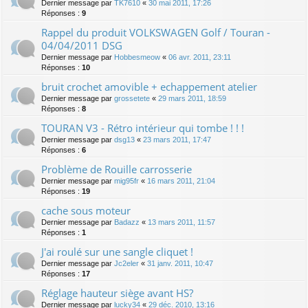
Dernier message par
TK7610
«
30 mai 2011, 17:26
Réponses :
9
Rappel du produit VOLKSWAGEN Golf / Touran -
04/04/2011 DSG
Dernier message par
Hobbesmeow
«
06 avr. 2011, 23:11
Réponses :
10
bruit crochet amovible + echappement atelier
Dernier message par
grossetete
«
29 mars 2011, 18:59
Réponses :
8
TOURAN V3 - Rétro intérieur qui tombe ! ! !
Dernier message par
dsg13
«
23 mars 2011, 17:47
Réponses :
6
Problème de Rouille carrosserie
Dernier message par
mig95fr
«
16 mars 2011, 21:04
Réponses :
19
cache sous moteur
Dernier message par
Badazz
«
13 mars 2011, 11:57
Réponses :
1
J'ai roulé sur une sangle cliquet !
Dernier message par
Jc2eler
«
31 janv. 2011, 10:47
Réponses :
17
Réglage hauteur siège avant HS?
Dernier message par
lucky34
«
29 déc. 2010, 13:16