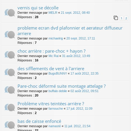
vernis qui se décolle
Dernier message par
MELR
«
21 sept. 2012, 08:40
Réponses :
28
1
2
probleme ecran dvd plafonnier et aerateur diffuseur
arriere
Dernier message par
michaelrig
«
20 sept. 2012, 17:11
Réponses :
7
choc arrière : pare-choc + hayon ?
Dernier message par
Mc Rai
«
31 août 2012, 13:49
Réponses :
16
des sifflements de vent à l'arriere
Dernier message par
BugsBUNNY
«
17 août 2012, 22:35
Réponses :
2
Pare-choc déformé suite montage attelage ?
Dernier message par
buffalo debile
«
02 août 2012, 09:51
Réponses :
20
Problème vitres teintées arrière ?
Dernier message par
farnouche
«
17 juil. 2012, 11:09
Réponses :
2
bas de caisse enfoncé
Dernier message par
namasté
«
11 juil. 2012, 21:54
Réponses :
22