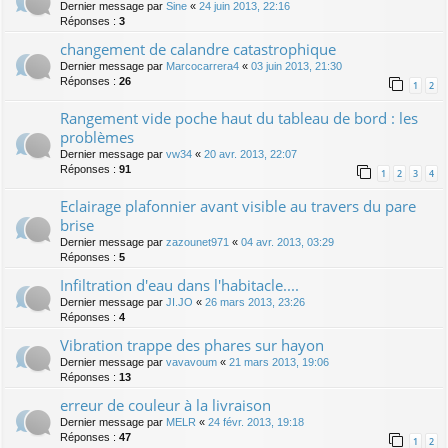
Dernier message par
Sine
«
24 juin 2013, 22:16
Réponses :
3
changement de calandre catastrophique
Dernier message par
Marcocarrera4
«
03 juin 2013, 21:30
Réponses :
26
1
2
Rangement vide poche haut du tableau de bord : les
problèmes
Dernier message par
vw34
«
20 avr. 2013, 22:07
Réponses :
91
1
2
3
4
Eclairage plafonnier avant visible au travers du pare
brise
Dernier message par
zazounet971
«
04 avr. 2013, 03:29
Réponses :
5
Infiltration d'eau dans l'habitacle....
Dernier message par
JI.JO
«
26 mars 2013, 23:26
Réponses :
4
Vibration trappe des phares sur hayon
Dernier message par
vavavoum
«
21 mars 2013, 19:06
Réponses :
13
erreur de couleur à la livraison
Dernier message par
MELR
«
24 févr. 2013, 19:18
Réponses :
47
1
2