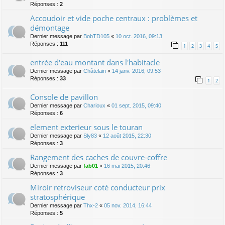
Réponses :
2
Accoudoir et vide poche centraux : problèmes et
démontage
Dernier message par
BobTD105
«
10 oct. 2016, 09:13
Réponses :
111
1
2
3
4
5
entrée d'eau montant dans l'habitacle
Dernier message par
Châtelain
«
14 janv. 2016, 09:53
Réponses :
33
1
2
Console de pavillon
Dernier message par
Charioux
«
01 sept. 2015, 09:40
Réponses :
6
element exterieur sous le touran
Dernier message par
Sly83
«
12 août 2015, 22:30
Réponses :
3
Rangement des caches de couvre-coffre
Dernier message par
fab01
«
16 mai 2015, 20:46
Réponses :
3
Miroir retroviseur coté conducteur prix
stratosphérique
Dernier message par
Thx-2
«
05 nov. 2014, 16:44
Réponses :
5