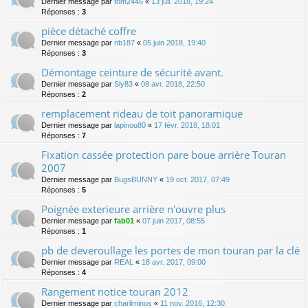
Dernier message par
tom2446
«
13 juil. 2018, 19:24
Réponses :
3
pièce détaché coffre
Dernier message par
nb187
«
05 juin 2018, 19:40
Réponses :
3
Démontage ceinture de sécurité avant.
Dernier message par
Sly83
«
08 avr. 2018, 22:50
Réponses :
2
remplacement rideau de toit panoramique
Dernier message par
lapinou80
«
17 févr. 2018, 18:01
Réponses :
7
Fixation cassée protection pare boue arrière Touran
2007
Dernier message par
BugsBUNNY
«
19 oct. 2017, 07:49
Réponses :
5
Poignée exterieure arrière n'ouvre plus
Dernier message par
fab01
«
07 juin 2017, 08:55
Réponses :
1
pb de deveroullage les portes de mon touran par la clé
Dernier message par
REAL
«
18 avr. 2017, 09:00
Réponses :
4
Rangement notice touran 2012
Dernier message par
charliminus
«
11 nov. 2016, 12:30