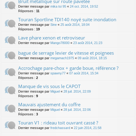
Bruit métallique sur route pavetée
Dernier message par
mika tsi 95
«
24 oct. 2014, 19:52
Réponses :
11
Touran Sportline TDI140 noyé suite inondation
Dernier message par
Sine
«
25 août 2014, 18:04
Réponses :
19
Lave phare xenon et retroviseur
Dernier message par
Mango78000
«
23 août 2014, 21:23
bague de serrage levier de vitesse et poignees
Dernier message par
megamach1975
«
09 août 2014, 18:15
Accrochage pare-chox + garde boue, référence ?
Dernier message par
spawny77
«
07 août 2014, 15:34
Réponses :
2
Manque de vis sous le CAPOT
Dernier message par
Miguel
«
28 juil. 2014, 22:09
Réponses :
9
Mauvais ajustement du coffre
Dernier message par
Miguel
«
28 juil. 2014, 22:06
Réponses :
3
Touran V1 : rideau toit ouvrant cassé ?
Dernier message par
fredchassard
«
22 juin 2014, 21:58