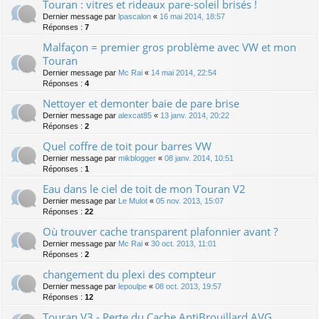
Touran : vitres et rideaux pare-soleil brisés !
Dernier message par
lpascalon
«
16 mai 2014, 18:57
Réponses :
7
Malfaçon = premier gros problème avec VW et mon
Touran
Dernier message par
Mc Rai
«
14 mai 2014, 22:54
Réponses :
4
Nettoyer et demonter baie de pare brise
Dernier message par
alexcat85
«
13 janv. 2014, 20:22
Réponses :
2
Quel coffre de toit pour barres VW
Dernier message par
mikblogger
«
08 janv. 2014, 10:51
Réponses :
1
Eau dans le ciel de toit de mon Touran V2
Dernier message par
Le Mulot
«
05 nov. 2013, 15:07
Réponses :
22
Où trouver cache transparent plafonnier avant ?
Dernier message par
Mc Rai
«
30 oct. 2013, 11:01
Réponses :
2
changement du plexi des compteur
Dernier message par
lepoulpe
«
08 oct. 2013, 19:57
Réponses :
12
Touran V3 - Perte du Cache AntiBrouillard AVG