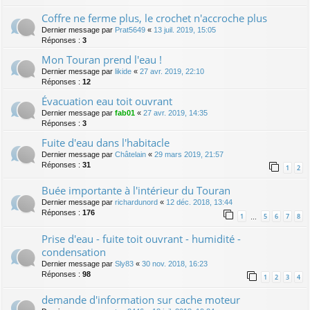
Coffre ne ferme plus, le crochet n'accroche plus
Dernier message par
Prat5649
«
13 juil. 2019, 15:05
Réponses :
3
Mon Touran prend l'eau !
Dernier message par
likide
«
27 avr. 2019, 22:10
Réponses :
12
Évacuation eau toit ouvrant
Dernier message par
fab01
«
27 avr. 2019, 14:35
Réponses :
3
Fuite d'eau dans l'habitacle
Dernier message par
Châtelain
«
29 mars 2019, 21:57
Réponses :
31
1
2
Buée importante à l'intérieur du Touran
Dernier message par
richardunord
«
12 déc. 2018, 13:44
Réponses :
176
1
5
6
7
8
…
Prise d'eau - fuite toit ouvrant - humidité -
condensation
Dernier message par
Sly83
«
30 nov. 2018, 16:23
Réponses :
98
1
2
3
4
demande d'information sur cache moteur