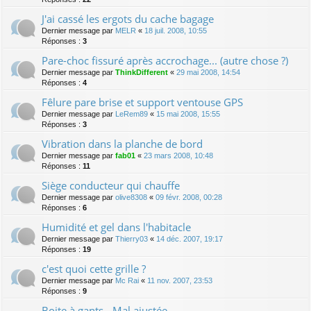
J'ai cassé les ergots du cache bagage
Dernier message par
MELR
«
18 juil. 2008, 10:55
Réponses :
3
Pare-choc fissuré après accrochage... (autre chose ?)
Dernier message par
ThinkDifferent
«
29 mai 2008, 14:54
Réponses :
4
Fêlure pare brise et support ventouse GPS
Dernier message par
LeRem89
«
15 mai 2008, 15:55
Réponses :
3
Vibration dans la planche de bord
Dernier message par
fab01
«
23 mars 2008, 10:48
Réponses :
11
Siège conducteur qui chauffe
Dernier message par
olive8308
«
09 févr. 2008, 00:28
Réponses :
6
Humidité et gel dans l'habitacle
Dernier message par
Thierry03
«
14 déc. 2007, 19:17
Réponses :
19
c'est quoi cette grille ?
Dernier message par
Mc Rai
«
11 nov. 2007, 23:53
Réponses :
9
Boite à gants - Mal ajustée.