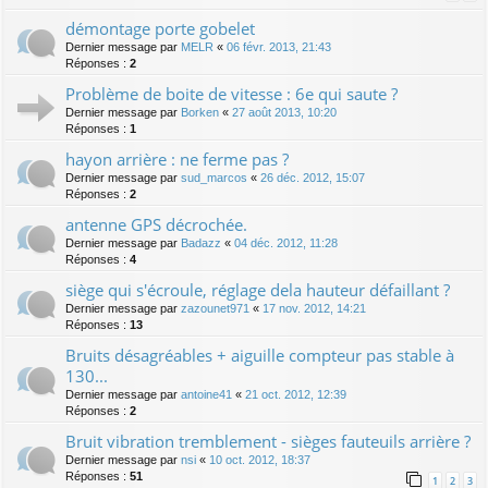
démontage porte gobelet
Dernier message par
MELR
«
06 févr. 2013, 21:43
Réponses :
2
Problème de boite de vitesse : 6e qui saute ?
Dernier message par
Borken
«
27 août 2013, 10:20
Réponses :
1
hayon arrière : ne ferme pas ?
Dernier message par
sud_marcos
«
26 déc. 2012, 15:07
Réponses :
2
antenne GPS décrochée.
Dernier message par
Badazz
«
04 déc. 2012, 11:28
Réponses :
4
siège qui s'écroule, réglage dela hauteur défaillant ?
Dernier message par
zazounet971
«
17 nov. 2012, 14:21
Réponses :
13
Bruits désagréables + aiguille compteur pas stable à
130...
Dernier message par
antoine41
«
21 oct. 2012, 12:39
Réponses :
2
Bruit vibration tremblement - sièges fauteuils arrière ?
Dernier message par
nsi
«
10 oct. 2012, 18:37
Réponses :
51
1
2
3