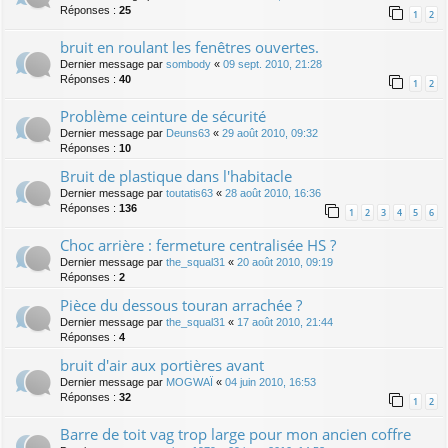
Réponses :
25
1
2
bruit en roulant les fenêtres ouvertes.
Dernier message par
sombody
«
09 sept. 2010, 21:28
Réponses :
40
1
2
Problème ceinture de sécurité
Dernier message par
Deuns63
«
29 août 2010, 09:32
Réponses :
10
Bruit de plastique dans l'habitacle
Dernier message par
toutatis63
«
28 août 2010, 16:36
Réponses :
136
1
2
3
4
5
6
Choc arrière : fermeture centralisée HS ?
Dernier message par
the_squal31
«
20 août 2010, 09:19
Réponses :
2
Pièce du dessous touran arrachée ?
Dernier message par
the_squal31
«
17 août 2010, 21:44
Réponses :
4
bruit d'air aux portières avant
Dernier message par
MOGWAÏ
«
04 juin 2010, 16:53
Réponses :
32
1
2
Barre de toit vag trop large pour mon ancien coffre