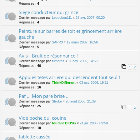
Réponses :
4
Siège conducteur qui grince
Dernier message par
Leboubou111
«
28 avr. 2007, 00:20
Réponses :
4
Peinture sur barres de toit et grincement arrière
gauche
Dernier message par
SAPR3
«
12 mars 2007, 16:56
Réponses :
5
Avis - Bruit de résonnance !
Dernier message par
fumaras
«
11 nov. 2006, 14:58
Réponses :
46
1
2
Appuies tetes arriere qui descendent tout seul !
Dernier message par
ThinkDifferent
«
03 oct. 2006, 19:11
Réponses :
16
Paf ... Mon pare brise ...
Dernier message par
Stroke
«
28 août 2006, 21:39
Réponses :
25
1
2
Vide poche qui couine
Dernier message par
touranTDIDSG
«
21 juil. 2006, 09:50
Réponses :
10
tablette cassée