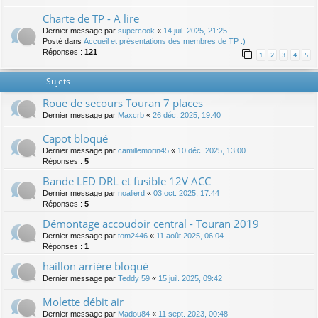
Charte de TP - A lire
Dernier message par
supercook
«
14 juil. 2025, 21:25
Posté dans
Accueil et présentations des membres de TP :)
Réponses :
121
1
2
3
4
5
Sujets
Roue de secours Touran 7 places
Dernier message par
Maxcrb
«
26 déc. 2025, 19:40
Capot bloqué
Dernier message par
camillemorin45
«
10 déc. 2025, 13:00
Réponses :
5
Bande LED DRL et fusible 12V ACC
Dernier message par
noalierd
«
03 oct. 2025, 17:44
Réponses :
5
Démontage accoudoir central - Touran 2019
Dernier message par
tom2446
«
11 août 2025, 06:04
Réponses :
1
haillon arrière bloqué
Dernier message par
Teddy 59
«
15 juil. 2025, 09:42
Molette débit air
Dernier message par
Madou84
«
11 sept. 2023, 00:48