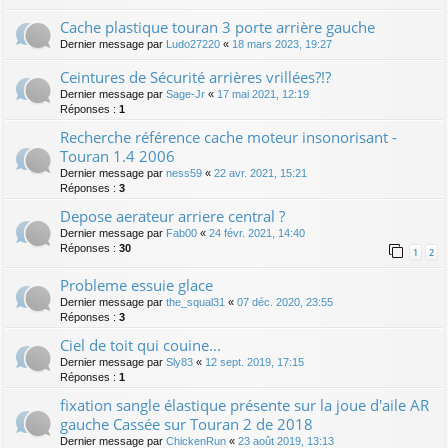
Cache plastique touran 3 porte arrière gauche
Dernier message par
Ludo27220
«
18 mars 2023, 19:27
Ceintures de Sécurité arrières vrillées?!?
Dernier message par
Sage-Jr
«
17 mai 2021, 12:19
Réponses :
1
Recherche référence cache moteur insonorisant -
Touran 1.4 2006
Dernier message par
ness59
«
22 avr. 2021, 15:21
Réponses :
3
Depose aerateur arriere central ?
Dernier message par
Fab00
«
24 févr. 2021, 14:40
Réponses :
30
1
2
Probleme essuie glace
Dernier message par
the_squal31
«
07 déc. 2020, 23:55
Réponses :
3
Ciel de toit qui couine...
Dernier message par
Sly83
«
12 sept. 2019, 17:15
Réponses :
1
fixation sangle élastique présente sur la joue d'aile AR
gauche Cassée sur Touran 2 de 2018
Dernier message par
ChickenRun
«
23 août 2019, 13:13