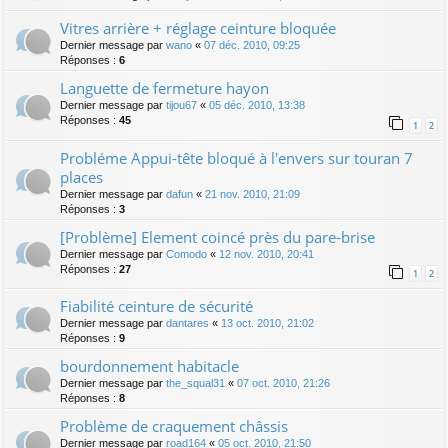
Vitres arrière + réglage ceinture bloquée
Dernier message par
wano
«
07 déc. 2010, 09:25
Réponses :
6
Languette de fermeture hayon
Dernier message par
tijou67
«
05 déc. 2010, 13:38
Réponses :
45
1
2
Probléme Appui-tête bloqué à l'envers sur touran 7
places
Dernier message par
dafun
«
21 nov. 2010, 21:09
Réponses :
3
[Problème] Element coincé près du pare-brise
Dernier message par
Comodo
«
12 nov. 2010, 20:41
Réponses :
27
1
2
Fiabilité ceinture de sécurité
Dernier message par
dantares
«
13 oct. 2010, 21:02
Réponses :
9
bourdonnement habitacle
Dernier message par
the_squal31
«
07 oct. 2010, 21:26
Réponses :
8
Problème de craquement châssis
Dernier message par
road164
«
05 oct. 2010, 21:50