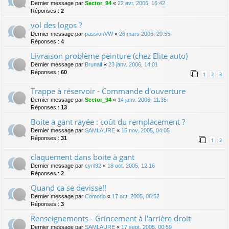
Dernier message par
Sector_94
«
22 avr. 2006, 16:42
Réponses :
2
vol des logos ?
Dernier message par
passionVW
«
26 mars 2006, 20:55
Réponses :
4
Livraison problème peinture (chez Elite auto)
Dernier message par
Brunalf
«
23 janv. 2006, 14:01
Réponses :
60
1
2
3
Trappe à réservoir - Commande d'ouverture
Dernier message par
Sector_94
«
14 janv. 2006, 11:35
Réponses :
13
Boite a gant rayée : coût du remplacement ?
Dernier message par
SAMLAURE
«
15 nov. 2005, 04:05
Réponses :
31
1
2
claquement dans boite à gant
Dernier message par
cyril92
«
18 oct. 2005, 12:16
Réponses :
2
Quand ca se devisse!!
Dernier message par
Comodo
«
17 oct. 2005, 06:52
Réponses :
3
Renseignements - Grincement à l'arrière droit
Dernier message par
SAMLAURE
«
17 sept. 2005, 00:59