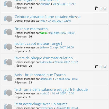
Dernier message par
lepoulpe
«
28 oct. 2007, 15:17
Réponses :
48
1
2
Ceinture vibrante à une certaine vitesse
Dernier message par
Hug
«
17 oct. 2007, 13:40
Bruit sur ma touran
Dernier message par
fab01
«
06 sept. 2007, 08:09
Réponses :
16
Isolant capot moteur rongé !
Dernier message par
jeffao
«
01 sept. 2007, 09:00
Réponses :
8
Rivets de plaque d'immatriculation...
Dernier message par
ludovic44
«
28 août 2007, 13:52
Réponses :
25
1
2
Avis - bruit sporadique Touran
Dernier message par
gougou04
«
27 août 2007, 19:50
Réponses :
13
le chrome de la calandre est gauffré, cloqué
Dernier message par
chris16
«
01 juil. 2007, 10:30
Réponses :
8
Petit accrochage avec un muret
Dernier message par
vavavoum
«
29 mai 2007, 09:41