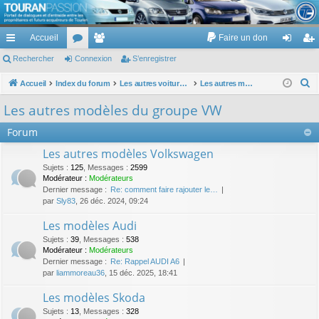
TouranPassion
Accueil
Faire un don
Le forum des propriétaires ou futurs acquéreurs du Volkswagen Touran
cc
Rechercher
or
Connexion
e
S’enregistrer
on
’e
ès
u
m
ne
nr
R
Accueil
Index du forum
Les autres voitures et ce qui touche à la voiture
Les autres modèles du groupe VW
e
ra
m
br
xi
eg
Les autres modèles du groupe VW
c
pi
s
es
on
ist
Forum
h
de
re
e
Les autres modèles Volkswagen
r
r
Sujets
:
125
,
Messages
:
2599
c
Modérateur :
Modérateurs
Dernier message :
Re: comment faire rajouter le…
h
par
Sly83
, 26 déc. 2024, 09:24
e
Les modèles Audi
r
Sujets
:
39
,
Messages
:
538
Modérateur :
Modérateurs
Dernier message :
Re: Rappel AUDI A6
par
liammoreau36
, 15 déc. 2025, 18:41
Les modèles Skoda
Sujets
:
13
,
Messages
:
328