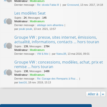
Modérateur :
Modérateurs
Dernier message :
Re: skoda Fabia III
par
Grosound
, 13 nov. 2017, 14:18
Les modèles Seat
Sujets
:
24
,
Messages
:
145
Modérateur :
Modérateurs
Dernier message :
attelage oem alhambra
par
pouik-pouik
, 13 oct. 2021, 13:57
Groupe VW : presse, sites internet, émissions,
actualité, informations, contacts ... hors touran
Sujets
:
139
,
Messages
:
1784
Modérateur :
Modérateurs
Dernier message :
VW & Moi
par
Natsu38
, 13 mai 2016, 09:01
Groupe VW : concessions, modèles, achat, prix et
remise ... hors touran
Sujets
:
138
,
Messages
:
1488
Modérateur :
Modérateurs
Dernier message :
Re: Garage des Remparts à Roz…
par
bast16
, 18 nov. 2019, 15:13
Aller à
Qui est en ligne