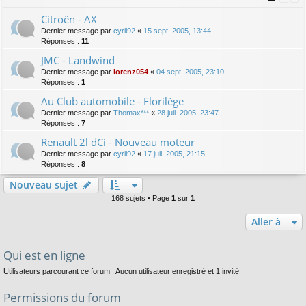
Citroën - AX
Dernier message par
cyril92
«
15 sept. 2005, 13:44
Réponses :
11
JMC - Landwind
Dernier message par
lorenz054
«
04 sept. 2005, 23:10
Réponses :
1
Au Club automobile - Florilège
Dernier message par
Thomax***
«
28 juil. 2005, 23:47
Réponses :
7
Renault 2l dCi - Nouveau moteur
Dernier message par
cyril92
«
17 juil. 2005, 21:15
Réponses :
8
Nouveau sujet
168 sujets • Page
1
sur
1
Aller à
Qui est en ligne
Utilisateurs parcourant ce forum : Aucun utilisateur enregistré et 1 invité
Permissions du forum