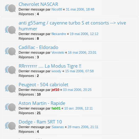
Chevrolet NASCAR
Dernier message par
Nico88
«
31 mai 2006, 18:48
Réponses :
4
anti g55amg / cayenne turbo S et consorts --> vive
hummer
Dernier message par
filexandre
«
19 mai 2006, 12:12
Réponses :
8
Cadillac - Eldorado
Dernier message par
Vovotelo
«
16 mai 2006, 23:01
Réponses :
3
RRrrrrrrr .... La Modus Tigre !!
Dernier message par
woody
«
15 mai 2006, 07:58
Réponses :
2
Peugeot - 504 cabriolet
Dernier message par
jef10
«
03 mai 2006, 20:25
Réponses :
10
Aston Martin - Rapide
Dernier message par
fab01
«
10 avr. 2006, 12:11
Réponses :
21
Dodge - Ram SRT 10
Dernier message par
Satanas
«
28 mars 2006, 21:11
Réponses :
4