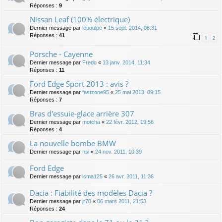
Réponses :
9
Nissan Leaf (100% électrique)
Dernier message par
lepoulpe
«
15 sept. 2014, 08:31
Réponses :
41
1
2
Porsche - Cayenne
Dernier message par
Fredo
«
13 janv. 2014, 11:34
Réponses :
11
Ford Edge Sport 2013 : avis ?
Dernier message par
fastzone95
«
25 mai 2013, 09:15
Réponses :
7
Bras d'essuie-glace arrière 307
Dernier message par
motcha
«
22 févr. 2012, 19:56
Réponses :
4
La nouvelle bombe BMW
Dernier message par
nsi
«
24 nov. 2011, 10:39
Ford Edge
Dernier message par
isma125
«
26 avr. 2011, 11:36
Dacia : Fiabilité des modèles Dacia ?
Dernier message par
jr70
«
06 mars 2011, 21:53
Réponses :
24