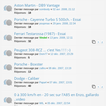
Aston Martin - DB9 Vantage
Dernier message par
sombody
«
02 avr. 2008, 21:12
Réponses :
18
Porsche - Cayenne Turbo S 500ch. - Essai
Dernier message par
poupmax
«
29 janv. 2008, 22:34
Réponses :
18
Ferrari Testarossa (1987) - Essai
Dernier message par
Vindel
«
13 janv. 2008, 12:11
Réponses :
32
1
2
Peugeot 308-RCZ ... c'est Yes ! ! ! :-)
Dernier message par
Dom77
«
12 déc. 2007, 23:29
Réponses :
5
Porsche - Boxster
Dernier message par
zafira
«
08 déc. 2007, 13:19
Réponses :
13
Dodge - Caliber
Dernier message par
Papa4
«
07 déc. 2007, 13:01
Réponses :
40
1
2
0 à 300 km/h en - 20 sec sur l'A85 en Enzo, gallardo
..video
Dernier message par
WIL.
«
05 déc. 2007, 22:54