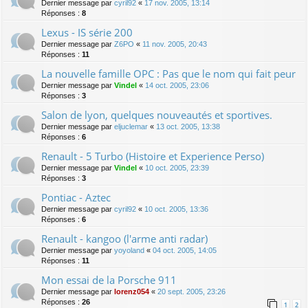
Dernier message par
cyril92
«
17 nov. 2005, 13:14
Réponses :
8
Lexus - IS série 200
Dernier message par
Z6PO
«
11 nov. 2005, 20:43
Réponses :
11
La nouvelle famille OPC : Pas que le nom qui fait peur
Dernier message par
Vindel
«
14 oct. 2005, 23:06
Réponses :
3
Salon de lyon, quelques nouveautés et sportives.
Dernier message par
eljuclemar
«
13 oct. 2005, 13:38
Réponses :
6
Renault - 5 Turbo (Histoire et Experience Perso)
Dernier message par
Vindel
«
10 oct. 2005, 23:39
Réponses :
3
Pontiac - Aztec
Dernier message par
cyril92
«
10 oct. 2005, 13:36
Réponses :
6
Renault - kangoo (l'arme anti radar)
Dernier message par
yoyoland
«
04 oct. 2005, 14:05
Réponses :
11
Mon essai de la Porsche 911
Dernier message par
lorenz054
«
20 sept. 2005, 23:26
Réponses :
26
1
2