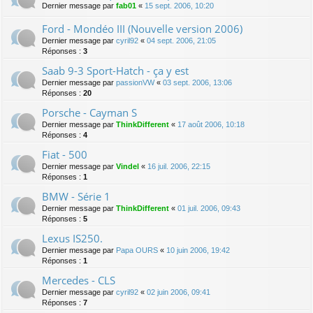
Dernier message par
fab01
«
15 sept. 2006, 10:20
Ford - Mondéo III (Nouvelle version 2006)
Dernier message par
cyril92
«
04 sept. 2006, 21:05
Réponses :
3
Saab 9-3 Sport-Hatch - ça y est
Dernier message par
passionVW
«
03 sept. 2006, 13:06
Réponses :
20
Porsche - Cayman S
Dernier message par
ThinkDifferent
«
17 août 2006, 10:18
Réponses :
4
Fiat - 500
Dernier message par
Vindel
«
16 juil. 2006, 22:15
Réponses :
1
BMW - Série 1
Dernier message par
ThinkDifferent
«
01 juil. 2006, 09:43
Réponses :
5
Lexus IS250.
Dernier message par
Papa OURS
«
10 juin 2006, 19:42
Réponses :
1
Mercedes - CLS
Dernier message par
cyril92
«
02 juin 2006, 09:41
Réponses :
7