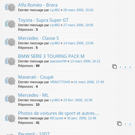
Alfa Roméo - Brera
Dernier message par
cyril92
«
28 mars 2006, 15:02
Toyota - Supra Super GT
Dernier message par
cyril92
«
27 mars 2006, 18:05
Réponses :
3
Mercedes - Classe S
Dernier message par
cyril92
«
14 mars 2006, 13:58
Réponses :
5
BMW SERIE 3 TOURING PACK M
Dernier message par
passionVW
«
13 mars 2006, 16:21
Réponses :
69
1
2
3
Maserati - Coupé
Dernier message par
VR6GTTDI45
«
01 mars 2006, 17:49
Réponses :
4
Mercedes - ML
Dernier message par
cyril92
«
23 févr. 2006, 15:39
Réponses :
10
Photos de voitures de sport et autres....
Dernier message par
ElCoyote
«
30 janv. 2006, 12:48
Réponses :
41
1
2
Peugeot - 1007