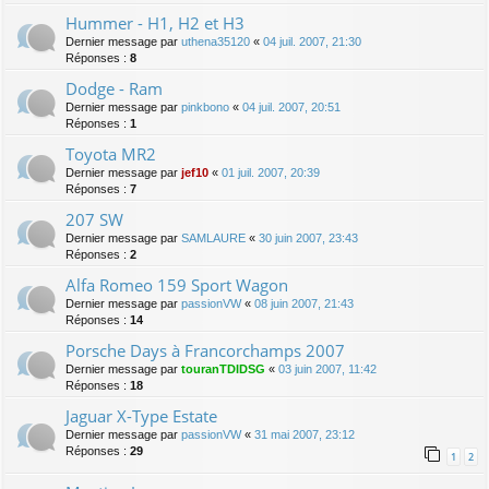
Hummer - H1, H2 et H3
Dernier message par
uthena35120
«
04 juil. 2007, 21:30
Réponses :
8
Dodge - Ram
Dernier message par
pinkbono
«
04 juil. 2007, 20:51
Réponses :
1
Toyota MR2
Dernier message par
jef10
«
01 juil. 2007, 20:39
Réponses :
7
207 SW
Dernier message par
SAMLAURE
«
30 juin 2007, 23:43
Réponses :
2
Alfa Romeo 159 Sport Wagon
Dernier message par
passionVW
«
08 juin 2007, 21:43
Réponses :
14
Porsche Days à Francorchamps 2007
Dernier message par
touranTDIDSG
«
03 juin 2007, 11:42
Réponses :
18
Jaguar X-Type Estate
Dernier message par
passionVW
«
31 mai 2007, 23:12
Réponses :
29
1
2