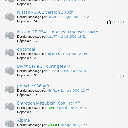
Réponses :
16
Nissan - 350Z version 300ch
Dernier message par
LeDAHU
«
16 juil. 2009, 19:22
Réponses :
54
1
2
3
Nissan GT-R34 ... nouveau monstre sacré ....
Dernier message par
bato77
«
11 juil. 2009, 18:52
Réponses :
12
quashqai
Dernier message par
xerox1
«
24 mai 2009, 22:14
Réponses :
2
BMW Série 3 Touring (e91)
Dernier message par
S-Line
«
14 mai 2009, 23:09
Réponses :
35
1
2
porsche 996 gt3
Dernier message par
Mc Rai
«
11 mars 2009, 12:47
Réponses :
14
Entretien Mitsubishi Colt : tarif ?
Dernier message par
fab01
«
09 déc. 2008, 08:16
Réponses :
15
Alpine
Dernier message par
Vindel
«
20 sept. 2008, 11:06