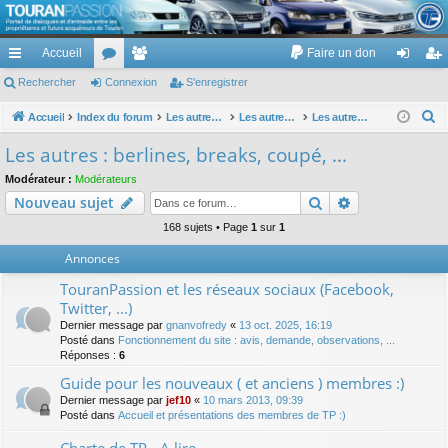
TouranPassion
Accueil
Faire un don
Le forum des propriétaires ou futurs acquéreurs du Volkswagen Touran
cc
Rechercher
or
Connexion
e
S’enregistrer
on
’e
ès
u
m
ne
nr
R
Accueil
Index du forum
Les autres voitures et ce qui touche à la voiture
Les autres modèles hors VW : concessions, modèles, achat, prix et remise ...
Les autres : berlines, breaks, coupé, ...
e
ra
m
br
xi
eg
Les autres : berlines, breaks, coupé, ...
c
pi
s
es
on
ist
Modérateur :
Modérateurs
h
Rechercher
Recherche av
Nouveau sujet
de
re
e
r
168 sujets • Page
1
sur
1
r
c
Annonces
h
TouranPassion et les réseaux sociaux (Facebook,
e
Twitter, ...)
r
Dernier message par
gnanvofredy
«
13 oct. 2025, 16:19
Posté dans
Fonctionnement du site : avis, demande, observations, ...
Réponses :
6
Guide pour les nouveaux ( et anciens ) membres :)
Dernier message par
jef10
«
10 mars 2013, 09:39
Posté dans
Accueil et présentations des membres de TP :)