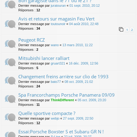
Bon garagiste dans le 71 ou le 21 ?
Dernier message par
juratouran
«
01 sept. 2010, 20:12
Réponses :
12
Avis et retours sur magasin Feu Vert
Dernier message par
toutounoir
«
04 août 2010, 22:48
Réponses :
34
1
2
Peugeot RCZ
Dernier message par
wano
«
13 mars 2010, 11:22
Réponses :
2
Mitsubishi lancer ralliart
Dernier message par
gruart321
«
16 déc. 2009, 12:56
Réponses :
5
Changement freins arrière sur clio de 1993
Dernier message par
bato77
«
08 oct. 2009, 21:02
Réponses :
24
Spa Francorchamps Porsche Panamera 09/09
Dernier message par
ThinkDifferent
«
05 oct. 2009, 23:20
Réponses :
11
Quelle sportive compacte ?
Dernier message par
webjo
«
27 sept. 2009, 22:50
Réponses :
12
Essai:Porsche Boxster S et Subaru GR N !
Dernier message par
S-Line
«
22 juil. 2009, 20:27