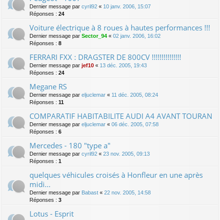
Dernier message par
cyril92
«
10 janv. 2006, 15:07
Réponses :
24
Voiture électrique à 8 roues à hautes performances !!!
Dernier message par
Sector_94
«
02 janv. 2006, 16:02
Réponses :
8
FERRARI FXX : DRAGSTER DE 800CV !!!!!!!!!!!!!!!
Dernier message par
jef10
«
13 déc. 2005, 19:43
Réponses :
24
Megane RS
Dernier message par
eljuclemar
«
11 déc. 2005, 08:24
Réponses :
11
COMPARATIF HABITABILITE AUDI A4 AVANT TOURAN
Dernier message par
eljuclemar
«
06 déc. 2005, 07:58
Réponses :
6
Mercedes - 180 "type a"
Dernier message par
cyril92
«
23 nov. 2005, 09:13
Réponses :
1
quelques véhicules croisés à Honfleur en une après
midi...
Dernier message par
Babast
«
22 nov. 2005, 14:58
Réponses :
3
Lotus - Esprit