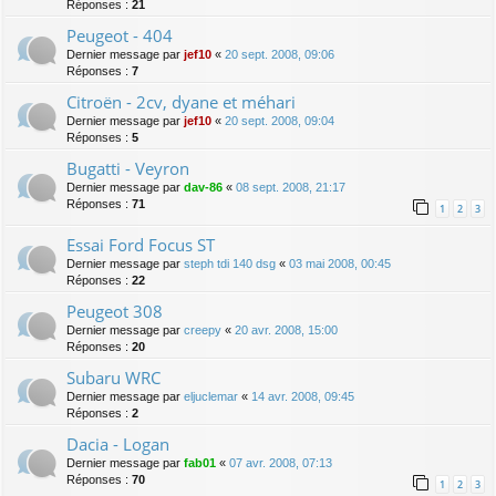
Réponses :
21
Peugeot - 404
Dernier message par
jef10
«
20 sept. 2008, 09:06
Réponses :
7
Citroën - 2cv, dyane et méhari
Dernier message par
jef10
«
20 sept. 2008, 09:04
Réponses :
5
Bugatti - Veyron
Dernier message par
dav-86
«
08 sept. 2008, 21:17
Réponses :
71
1
2
3
Essai Ford Focus ST
Dernier message par
steph tdi 140 dsg
«
03 mai 2008, 00:45
Réponses :
22
Peugeot 308
Dernier message par
creepy
«
20 avr. 2008, 15:00
Réponses :
20
Subaru WRC
Dernier message par
eljuclemar
«
14 avr. 2008, 09:45
Réponses :
2
Dacia - Logan
Dernier message par
fab01
«
07 avr. 2008, 07:13
Réponses :
70
1
2
3