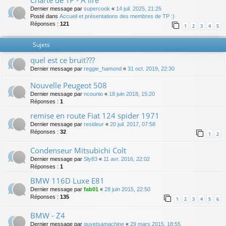
Charte de TP - A lire
Dernier message par
supercook
«
14 juil. 2025, 21:25
Posté dans
Accueil et présentations des membres de TP :)
Réponses :
121
1
2
3
4
5
Sujets
quel est ce bruit???
Dernier message par
reggie_hamond
«
31 oct. 2019, 22:30
Nouvelle Peugeot 508
Dernier message par
ncounio
«
18 juin 2018, 15:20
Réponses :
1
remise en route Fiat 124 spider 1971
Dernier message par
resideur
«
20 juil. 2017, 07:58
Réponses :
32
1
2
Condenseur Mitsubichi Colt
Dernier message par
Sly83
«
11 avr. 2016, 22:02
Réponses :
1
BMW 116D Luxe E81
Dernier message par
fab01
«
28 juin 2015, 22:50
Réponses :
135
1
2
3
4
5
6
BMW - Z4
Dernier message par
guyetsamachine
«
29 mars 2015, 18:55