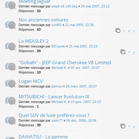
Meeting Jaguar
Dernier message par
steph tdi 140 dsg
«
24 mai 2007, 23:12
Réponses :
10
Nos anciennes voitures
Dernier message par
cyril92
«
21 mai 2007, 22:36
Réponses :
53
1
2
3
La WEASLEY 2
Dernier message par
ElCoyote
«
21 mai 2007, 15:23
Réponses :
29
1
2
"Goliath" - JEEP Grand Cherokee V8 Limited
Dernier message par
Michael K.
«
02 avr. 2007, 16:07
Réponses :
10
Logan MCV
Dernier message par
pierros
«
26 mars 2007, 20:07
MITSUBICHI - Lancer Evolution IX
Dernier message par
Michael K.
«
23 janv. 2007, 23:23
Réponses :
1
Quel SUV de luxe préférez-vous ?
Dernier message par
yann77
«
06 déc. 2006, 18:59
Réponses :
39
1
2
DAIHATSU - La gamme