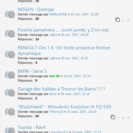
Réponses :
18
NISSAN - Qashqai
Dernier message par
SAMLAURE
«
23 nov. 2007, 11:09
Réponses :
29
1
2
Posche panamera .... oooh purée, y Z'on osé.
Dernier message par
zafira
«
26 oct. 2007, 18:26
Réponses :
14
RENAULT Clio 1.6 16V boîte proactive finition
dynamique
Dernier message par
zafira
«
25 oct. 2007, 21:37
Réponses :
4
BMW - Série 5
Dernier message par
dav-86
«
19 oct. 2007, 23:14
Réponses :
9
Garage des Vallées à Thonon les Bains ? ? ?
Dernier message par
liosor
«
28 sept. 2007, 11:12
Réponses :
2
"BlackHawk" - Mitsubishi Evolution IX FQ-500
Dernier message par
Thierry33
«
25 sept. 2007, 10:19
Réponses :
50
1
2
3
Toyota - Rav4
Dernier message par
Leboubou111
«
24 sept. 2007, 17:17