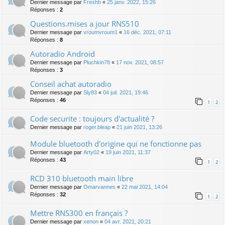
Dernier message par
Freshb
«
25 janv. 2022, 15:26
Réponses :
2
Questions.mises a jour RNS510
Dernier message par
vroumvroum1
«
16 déc. 2021, 07:11
Réponses :
8
Autoradio Android
Dernier message par
Pluchkin78
«
17 nov. 2021, 08:57
Réponses :
3
Conseil achat autoradio
Dernier message par
Sly83
«
04 juil. 2021, 19:46
Réponses :
46
1
2
Code securite : toujours d'actualité ?
Dernier message par
roger.bleap
«
21 juin 2021, 13:26
Module bluetooth d'origine qui ne fonctionne pas
Dernier message par
Arty02
«
19 juin 2021, 11:37
Réponses :
43
1
2
RCD 310 bluetooth main libre
Dernier message par
Omarvannes
«
22 mai 2021, 14:04
Réponses :
32
1
2
Mettre RNS300 en français ?
Dernier message par
xenon
«
04 avr. 2021, 20:21