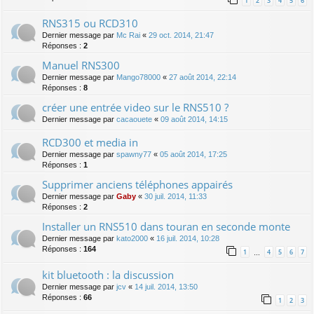
1
2
3
4
5
6
RNS315 ou RCD310
Dernier message par
Mc Rai
«
29 oct. 2014, 21:47
Réponses :
2
Manuel RNS300
Dernier message par
Mango78000
«
27 août 2014, 22:14
Réponses :
8
créer une entrée video sur le RNS510 ?
Dernier message par
cacaouete
«
09 août 2014, 14:15
RCD300 et media in
Dernier message par
spawny77
«
05 août 2014, 17:25
Réponses :
1
Supprimer anciens téléphones appairés
Dernier message par
Gaby
«
30 juil. 2014, 11:33
Réponses :
2
Installer un RNS510 dans touran en seconde monte
Dernier message par
kato2000
«
16 juil. 2014, 10:28
Réponses :
164
1
4
5
6
7
…
kit bluetooth : la discussion
Dernier message par
jcv
«
14 juil. 2014, 13:50
Réponses :
66
1
2
3