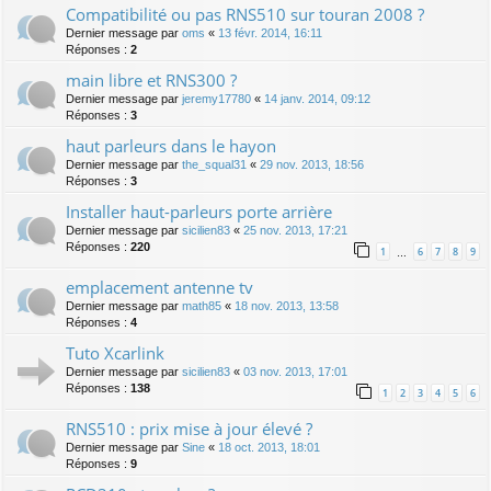
Compatibilité ou pas RNS510 sur touran 2008 ?
Dernier message par
oms
«
13 févr. 2014, 16:11
Réponses :
2
main libre et RNS300 ?
Dernier message par
jeremy17780
«
14 janv. 2014, 09:12
Réponses :
3
haut parleurs dans le hayon
Dernier message par
the_squal31
«
29 nov. 2013, 18:56
Réponses :
3
Installer haut-parleurs porte arrière
Dernier message par
sicilien83
«
25 nov. 2013, 17:21
Réponses :
220
1
6
7
8
9
…
emplacement antenne tv
Dernier message par
math85
«
18 nov. 2013, 13:58
Réponses :
4
Tuto Xcarlink
Dernier message par
sicilien83
«
03 nov. 2013, 17:01
Réponses :
138
1
2
3
4
5
6
RNS510 : prix mise à jour élevé ?
Dernier message par
Sine
«
18 oct. 2013, 18:01
Réponses :
9