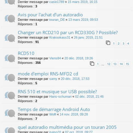
Dernier message par
casio1789
«
15 mars 2019, 16:15
Réponses :
3
Avis pour l'achat d’un autoradio
Dernier message par
touran_DE
«
13 mars 2019, 09:53
Réponses :
1
Changer un RCD210 par un RCD330G ? Possible?
Dernier message par
Krakookass31
«
26 janv. 2019, 21:51
Réponses :
91
1
2
3
4
RCD510
Dernier message par
Viens84
«
20 déc. 2018, 19:26
Réponses :
356
1
12
13
14
15
…
mode d'emploi RNS-MFD2 cd
Dernier message par
samy
«
20 déc. 2018, 17:53
Réponses :
5
RNS 510 et musique sur USB possible?
Dernier message par
Hans-schuman
«
02 déc. 2018, 21:46
Réponses :
2
Temps de démarrage Android Auto
Dernier message par
Wolfi
«
14 nov. 2018, 09:28
Réponses :
7
quel autoradio multimédia pour un touran 2005
Dernier message par
isatys31
«
07 oct. 2018, 09:27