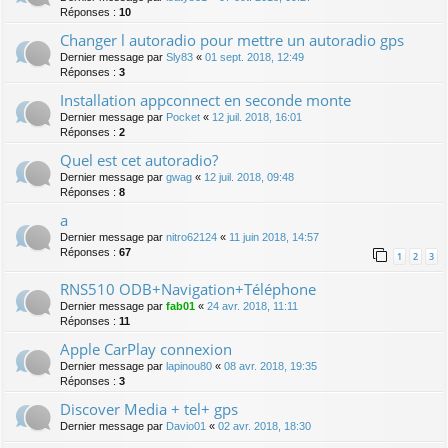
Réponses :
10
Changer l autoradio pour mettre un autoradio gps
Dernier message par
Sly83
«
01 sept. 2018, 12:49
Réponses :
3
Installation appconnect en seconde monte
Dernier message par
Pocket
«
12 juil. 2018, 16:01
Réponses :
2
Quel est cet autoradio?
Dernier message par
gwag
«
12 juil. 2018, 09:48
Réponses :
8
a
Dernier message par
nitro62124
«
11 juin 2018, 14:57
Réponses :
67
1
2
3
RNS510 ODB+Navigation+Téléphone
Dernier message par
fab01
«
24 avr. 2018, 11:11
Réponses :
11
Apple CarPlay connexion
Dernier message par
lapinou80
«
08 avr. 2018, 19:35
Réponses :
3
Discover Media + tel+ gps
Dernier message par
Davio01
«
02 avr. 2018, 18:30