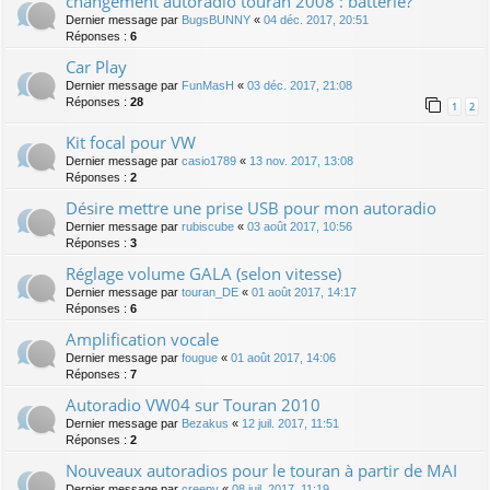
changement autoradio touran 2008 : batterie?
Dernier message par
BugsBUNNY
«
04 déc. 2017, 20:51
Réponses :
6
Car Play
Dernier message par
FunMasH
«
03 déc. 2017, 21:08
Réponses :
28
1
2
Kit focal pour VW
Dernier message par
casio1789
«
13 nov. 2017, 13:08
Réponses :
2
Désire mettre une prise USB pour mon autoradio
Dernier message par
rubiscube
«
03 août 2017, 10:56
Réponses :
3
Réglage volume GALA (selon vitesse)
Dernier message par
touran_DE
«
01 août 2017, 14:17
Réponses :
6
Amplification vocale
Dernier message par
fougue
«
01 août 2017, 14:06
Réponses :
7
Autoradio VW04 sur Touran 2010
Dernier message par
Bezakus
«
12 juil. 2017, 11:51
Réponses :
2
Nouveaux autoradios pour le touran à partir de MAI
Dernier message par
creepy
«
08 juil. 2017, 11:19