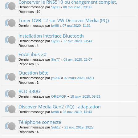
Concerver le RNS510 ou changement complet.
Dernier message par
Sly83
«
08 mai 2020, 23:39
Réponses :
10
Tuner DVB-T2 sur VW Discover Media (PQ)
Dernier message par
fwi98
«
07 mai 2020, 11:31
Installation Interface Bluetooth
Dernier message par
Sly83
«
17 avr. 2020, 21:43
Réponses :
4
Focal ibus 20
Dernier message par
Ste77
«
09 avr. 2020, 23:07
Réponses :
5
Question bête
Dernier message par
jm256
«
02 mars 2020, 06:11
Réponses :
2
RCD 330G
Dernier message par
OREMOR
«
18 janv. 2020, 09:53
Discover Media Gen2 (PQ) : adaptation
Dernier message par
fwi98
«
25 nov. 2019, 14:43
Téléphone connecté
Dernier message par
Seb17
«
21 nov. 2019, 19:27
Réponses :
4