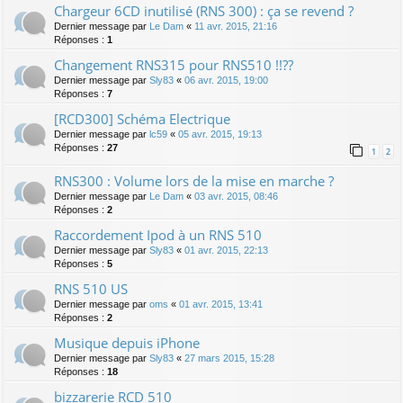
Chargeur 6CD inutilisé (RNS 300) : ça se revend ?
Dernier message par
Le Dam
«
11 avr. 2015, 21:16
Réponses :
1
Changement RNS315 pour RNS510 !!??
Dernier message par
Sly83
«
06 avr. 2015, 19:00
Réponses :
7
[RCD300] Schéma Electrique
Dernier message par
lc59
«
05 avr. 2015, 19:13
Réponses :
27
1
2
RNS300 : Volume lors de la mise en marche ?
Dernier message par
Le Dam
«
03 avr. 2015, 08:46
Réponses :
2
Raccordement Ipod à un RNS 510
Dernier message par
Sly83
«
01 avr. 2015, 22:13
Réponses :
5
RNS 510 US
Dernier message par
oms
«
01 avr. 2015, 13:41
Réponses :
2
Musique depuis iPhone
Dernier message par
Sly83
«
27 mars 2015, 15:28
Réponses :
18
bizzarerie RCD 510