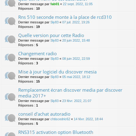
Dernier message par
fab01
«
22 sept. 2022, 11:05
Réponses :
10
Rns 510 seconde monte à la place de rcd310
Dernier message par
Sly83
«
07 juil. 2022, 19:26
Réponses :
19
Quelle version pour cette Radio
Dernier message par
Sly83
«
20 juin 2022, 15:48
Réponses :
5
Changement radio
Dernier message par
Sly83
«
08 juin 2022, 22:59
Réponses :
3
Mise à jour logiciel du discover mesia
Dernier message par
Sly83
«
05 mai 2022, 18:12
Réponses :
15
Remplacement écran discover media par discover
media 2017+
Dernier message par
Sly83
«
23 févr. 2022, 21:07
Réponses :
1
conseil d'achat autoradio
Dernier message par
chtiscedric62
«
14 févr. 2022, 18:44
Réponses :
5
RNS315 activation option Bluetooth