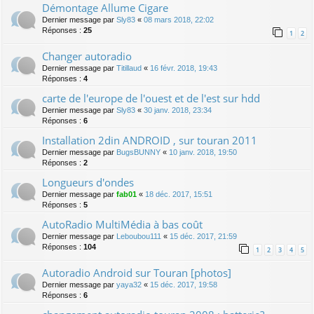
Démontage Allume Cigare
Dernier message par
Sly83
«
08 mars 2018, 22:02
Réponses :
25
1
2
Changer autoradio
Dernier message par
Titillaud
«
16 févr. 2018, 19:43
Réponses :
4
carte de l'europe de l'ouest et de l'est sur hdd
Dernier message par
Sly83
«
30 janv. 2018, 23:34
Réponses :
6
Installation 2din ANDROID , sur touran 2011
Dernier message par
BugsBUNNY
«
10 janv. 2018, 19:50
Réponses :
2
Longueurs d'ondes
Dernier message par
fab01
«
18 déc. 2017, 15:51
Réponses :
5
AutoRadio MultiMédia à bas coût
Dernier message par
Leboubou111
«
15 déc. 2017, 21:59
Réponses :
104
1
2
3
4
5
Autoradio Android sur Touran [photos]
Dernier message par
yaya32
«
15 déc. 2017, 19:58
Réponses :
6