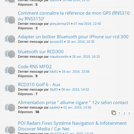
Dernier message par
spe99
«
19 mai 2016, 19:33
Réponses :
5
Comment connaître la référence de mon GPS (RNS310
ou RNS315)?
Dernier message par
gonçalvesp19
«
07 mai 2016, 22:40
Réponses :
3
Adapter un boîtier Bluetooth pour iPhone sur rcd 300
Dernier message par
ayouto33
«
30 avr. 2016, 10:35
bluetooth sur RCD300
Dernier message par
maudounette
«
26 avr. 2016, 16:15
Code RNS MFD2
Dernier message par
lulu51
«
18 avr. 2016, 23:08
Réponses :
9
RCD310 Golf 6 - Aux
Dernier message par
Sly83
«
08 avr. 2016, 14:52
Réponses :
7
Alimentation prise " allume cigare " 12v selon contact
Dernier message par
jujulolol
«
01 avr. 2016, 14:55
Réponses :
56
1
2
3
POI Radars Fixes Système Navigation & Infotainment
Discover Media / Car Net
Dernier message par
oliv7477
«
01 avr. 2016, 14:19