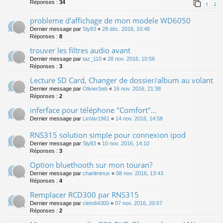
Réponses :
34
1
2
probleme d'affichage de mon modele WD6050
Dernier message par
Sly83
«
28 déc. 2016, 10:48
Réponses :
8
trouver les filtres audio avant
Dernier message par
taz_110
«
28 nov. 2016, 10:56
Réponses :
3
Lecture SD Card, Changer de dossier/album au volant
Dernier message par
OlivierSeb
«
16 nov. 2016, 21:38
Réponses :
2
inferface pour téléphone "Comfort"...
Dernier message par
LioVar1961
«
14 nov. 2016, 14:58
RNS315 solution simple pour connexion ipod
Dernier message par
Sly83
«
10 nov. 2016, 14:10
Réponses :
3
Option bluethooth sur mon touran?
Dernier message par
charliminus
«
08 nov. 2016, 13:43
Réponses :
4
Remplacer RCD300 par RNS315
Dernier message par
clem64300
«
07 nov. 2016, 20:57
Réponses :
2