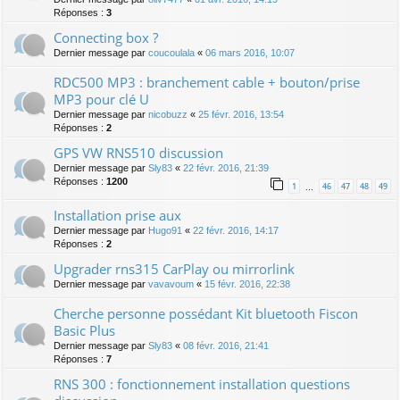
Réponses :
3
Connecting box ?
Dernier message par
coucoulala
«
06 mars 2016, 10:07
RDC500 MP3 : branchement cable + bouton/prise
MP3 pour clé U
Dernier message par
nicobuzz
«
25 févr. 2016, 13:54
Réponses :
2
GPS VW RNS510 discussion
Dernier message par
Sly83
«
22 févr. 2016, 21:39
Réponses :
1200
1
46
47
48
49
…
Installation prise aux
Dernier message par
Hugo91
«
22 févr. 2016, 14:17
Réponses :
2
Upgrader rns315 CarPlay ou mirrorlink
Dernier message par
vavavoum
«
15 févr. 2016, 22:38
Cherche personne possédant Kit bluetooth Fiscon
Basic Plus
Dernier message par
Sly83
«
08 févr. 2016, 21:41
Réponses :
7
RNS 300 : fonctionnement installation questions