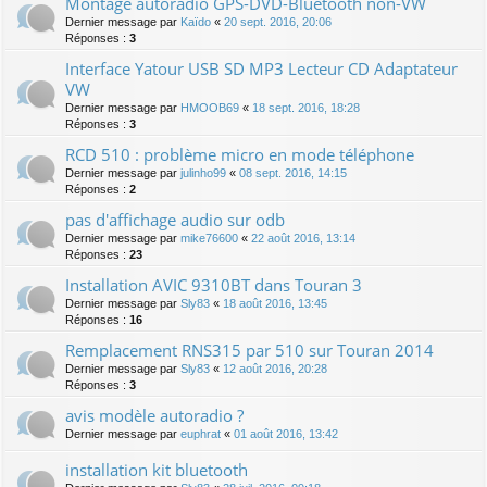
Montage autoradio GPS-DVD-Bluetooth non-VW
Dernier message par
Kaïdo
«
20 sept. 2016, 20:06
Réponses :
3
Interface Yatour USB SD MP3 Lecteur CD Adaptateur
VW
Dernier message par
HMOOB69
«
18 sept. 2016, 18:28
Réponses :
3
RCD 510 : problème micro en mode téléphone
Dernier message par
julinho99
«
08 sept. 2016, 14:15
Réponses :
2
pas d'affichage audio sur odb
Dernier message par
mike76600
«
22 août 2016, 13:14
Réponses :
23
Installation AVIC 9310BT dans Touran 3
Dernier message par
Sly83
«
18 août 2016, 13:45
Réponses :
16
Remplacement RNS315 par 510 sur Touran 2014
Dernier message par
Sly83
«
12 août 2016, 20:28
Réponses :
3
avis modèle autoradio ?
Dernier message par
euphrat
«
01 août 2016, 13:42
installation kit bluetooth