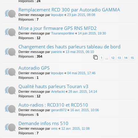
Réponses :
24
Remplacement RCD 300 par Autoradio GAMMA
Dernier message par
lepoulpe
«
23 juin 2015, 08:08
Réponses :
7
Mise a jour firmware GPS RNS MFD2
Dernier message par
Touransportline
«
14 juin 2015, 19:30
Réponses :
12
Changement des hauts parleurs tableau de bord
Dernier message par
patrizio
«
13 mai 2015, 06:10
Réponses :
354
1
12
13
14
15
…
Autoradio GPS
Dernier message par
lepoulpe
«
04 mai 2015, 17:46
Réponses :
1
Qualité hauts parleurs Touran v3
Dernier message par
Artefackt
«
28 avr. 2015, 14:14
Réponses :
12
Auto-radios : RCD310 et RCD510
Dernier message par
gerard972
«
16 avr. 2015, 10:06
Réponses :
5
Demande infos rns 510
Dernier message par
oms
«
12 avr. 2015, 11:08
Réponses :
7