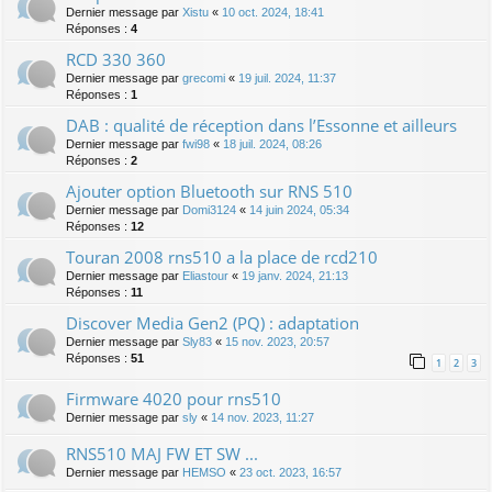
Dernier message par
Xistu
«
10 oct. 2024, 18:41
Réponses :
4
RCD 330 360
Dernier message par
grecomi
«
19 juil. 2024, 11:37
Réponses :
1
DAB : qualité de réception dans l’Essonne et ailleurs
Dernier message par
fwi98
«
18 juil. 2024, 08:26
Réponses :
2
Ajouter option Bluetooth sur RNS 510
Dernier message par
Domi3124
«
14 juin 2024, 05:34
Réponses :
12
Touran 2008 rns510 a la place de rcd210
Dernier message par
Eliastour
«
19 janv. 2024, 21:13
Réponses :
11
Discover Media Gen2 (PQ) : adaptation
Dernier message par
Sly83
«
15 nov. 2023, 20:57
Réponses :
51
1
2
3
Firmware 4020 pour rns510
Dernier message par
sly
«
14 nov. 2023, 11:27
RNS510 MAJ FW ET SW ...
Dernier message par
HEMSO
«
23 oct. 2023, 16:57