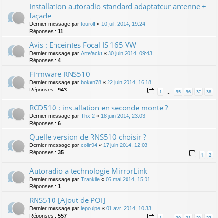
Installation autoradio standard adaptateur antenne +
façade
Dernier message par
tourolf
«
10 juil. 2014, 19:24
Réponses :
11
Avis : Enceintes Focal IS 165 VW
Dernier message par
Artefackt
«
30 juin 2014, 09:43
Réponses :
4
Firmware RNS510
Dernier message par
boken78
«
22 juin 2014, 16:18
Réponses :
943
1
35
36
37
38
…
RCD510 : installation en seconde monte ?
Dernier message par
Thx-2
«
18 juin 2014, 23:03
Réponses :
6
Quelle version de RNS510 choisir ?
Dernier message par
colin94
«
17 juin 2014, 12:03
Réponses :
35
1
2
Autoradio a technologie MirrorLink
Dernier message par
Trankile
«
05 mai 2014, 15:01
Réponses :
1
RNS510 [Ajout de POI]
Dernier message par
lepoulpe
«
01 avr. 2014, 10:33
Réponses :
557
1
20
21
22
23