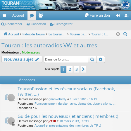
TouranPassion
Accueil
Faire un don
Le forum des propriétaires ou futurs acquéreurs du Volkswagen Touran
cc
Rechercher
or
Connexion
e
S’enregistrer
on
’e
ès
u
m
ne
nr
R
Accueil
Index du forum
Le touran dans ses versions I (V1 V2 V3) et II ...
Touran : autoradios et GPS
Touran : les autoradios VW et autres
e
ra
m
br
xi
eg
Touran : les autoradios VW et autres
c
pi
s
es
on
ist
Modérateur :
Modérateurs
h
Rechercher
Recherche av
Nouveau sujet
de
re
e
r
r
2
3
1
Suivante
684 sujets
c
Annonces
h
e
TouranPassion et les réseaux sociaux (Facebook,
r
Twitter, ...)
Dernier message par
gnanvofredy
«
13 oct. 2025, 16:19
Posté dans
Fonctionnement du site : avis, demande, observations, ...
Réponses :
6
Guide pour les nouveaux ( et anciens ) membres :)
Dernier message par
jef10
«
10 mars 2013, 09:39
Posté dans
Accueil et présentations des membres de TP :)