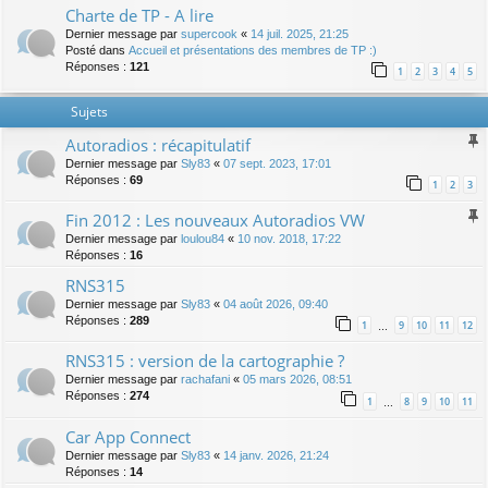
Charte de TP - A lire
Dernier message par
supercook
«
14 juil. 2025, 21:25
Posté dans
Accueil et présentations des membres de TP :)
Réponses :
121
1
2
3
4
5
Sujets
Autoradios : récapitulatif
Dernier message par
Sly83
«
07 sept. 2023, 17:01
Réponses :
69
1
2
3
Fin 2012 : Les nouveaux Autoradios VW
Dernier message par
loulou84
«
10 nov. 2018, 17:22
Réponses :
16
RNS315
Dernier message par
Sly83
«
04 août 2026, 09:40
Réponses :
289
1
9
10
11
12
…
RNS315 : version de la cartographie ?
Dernier message par
rachafani
«
05 mars 2026, 08:51
Réponses :
274
1
8
9
10
11
…
Car App Connect
Dernier message par
Sly83
«
14 janv. 2026, 21:24
Réponses :
14