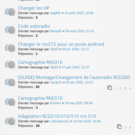
Changer les HP
Dernier message par
mig95fr
«
10 août 2020, 19:56
Réponses :
5
Code autoradio
Dernier message par
Marjo65
«
09 août 2020, 01:41
Réponses :
2
Changer le rsn315 pour un poste android
Dernier message par
Sly83
«
08 juil. 2020, 13:17
Réponses :
1
Cartographie RNS310
Dernier message par
Sly83
«
27 juin 2020, 21:47
[GUIDE] Montage/Changement de l'autoradio RCD300
Dernier message par
vacily51
«
02 juin 2020, 10:57
Réponses :
82
1
2
3
4
Cartographie RNS510
Dernier message par
RAJAO
«
28 mai 2020, 09:04
Réponses :
3
Adaptation RCD210/310/510 rns 510
Dernier message par
Leboubou111
«
18 mai 2020, 16:06
Réponses :
28
1
2