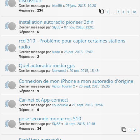
discussion
Dernier message par
bion59
«
07 janv. 2016, 19:20
Réponses :
234
1
7
8
9
10
…
installation autoradio pioneer 2din
Dernier message par
Sly83
«
07 nov. 2015, 13:01
Réponses :
6
rcd 310 - Problème pour capter certaines stations
radio
Dernier message par
alsdc
«
25 oct. 2015, 22:07
Réponses :
2
Quel autoradio media gps
Dernier message par
Norwood
«
20 oct. 2015, 15:43
Connexion de mon iPhone a mon autoradio d'origine
Dernier message par
Victor Touran 2
«
26 sept. 2015, 15:35
Réponses :
9
Car-net et App-connect
Dernier message par
coucoulala
«
21 sept. 2015, 20:56
Réponses :
6
pose seconde monte rns 510
Dernier message par
Sly83
«
10 sept. 2015, 12:48
Réponses :
34
1
2
Problème autoradio