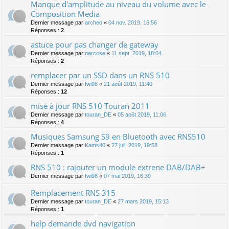
Manque d'amplitude au niveau du volume avec le
Composition Media
Dernier message par
archeo
«
04 nov. 2019, 16:56
Réponses :
2
astuce pour pas changer de gateway
Dernier message par
narcose
«
11 sept. 2019, 18:04
Réponses :
2
remplacer par un SSD dans un RNS 510
Dernier message par
fwi98
«
21 août 2019, 11:40
Réponses :
12
mise à jour RNS 510 Touran 2011
Dernier message par
touran_DE
«
05 août 2019, 11:06
Réponses :
4
Musiques Samsung S9 en Bluetooth avec RNS510
Dernier message par
Kams40
«
27 juil. 2019, 19:58
Réponses :
1
RNS 510 : rajouter un module extrene DAB/DAB+
Dernier message par
fwi98
«
07 mai 2019, 16:39
Remplacement RNS 315
Dernier message par
touran_DE
«
27 mars 2019, 15:13
Réponses :
1
help demande dvd navigation