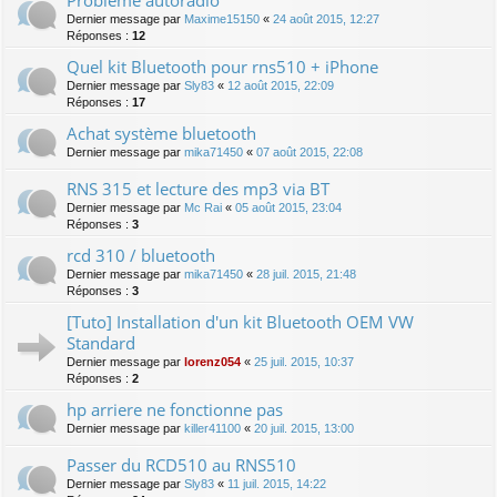
Dernier message par
Maxime15150
«
24 août 2015, 12:27
Réponses :
12
Quel kit Bluetooth pour rns510 + iPhone
Dernier message par
Sly83
«
12 août 2015, 22:09
Réponses :
17
Achat système bluetooth
Dernier message par
mika71450
«
07 août 2015, 22:08
RNS 315 et lecture des mp3 via BT
Dernier message par
Mc Rai
«
05 août 2015, 23:04
Réponses :
3
rcd 310 / bluetooth
Dernier message par
mika71450
«
28 juil. 2015, 21:48
Réponses :
3
[Tuto] Installation d'un kit Bluetooth OEM VW
Standard
Dernier message par
lorenz054
«
25 juil. 2015, 10:37
Réponses :
2
hp arriere ne fonctionne pas
Dernier message par
killer41100
«
20 juil. 2015, 13:00
Passer du RCD510 au RNS510
Dernier message par
Sly83
«
11 juil. 2015, 14:22