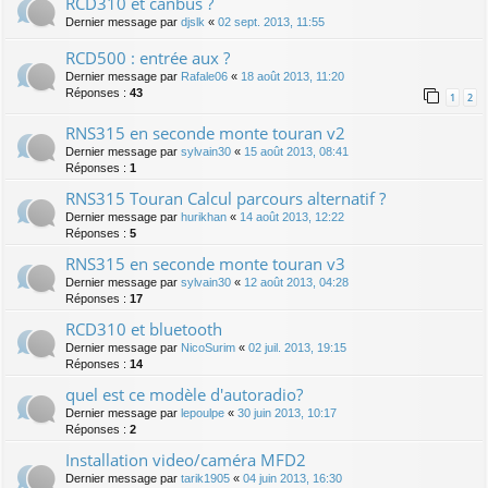
RCD310 et canbus ?
Dernier message par
djslk
«
02 sept. 2013, 11:55
RCD500 : entrée aux ?
Dernier message par
Rafale06
«
18 août 2013, 11:20
Réponses :
43
1
2
RNS315 en seconde monte touran v2
Dernier message par
sylvain30
«
15 août 2013, 08:41
Réponses :
1
RNS315 Touran Calcul parcours alternatif ?
Dernier message par
hurikhan
«
14 août 2013, 12:22
Réponses :
5
RNS315 en seconde monte touran v3
Dernier message par
sylvain30
«
12 août 2013, 04:28
Réponses :
17
RCD310 et bluetooth
Dernier message par
NicoSurim
«
02 juil. 2013, 19:15
Réponses :
14
quel est ce modèle d'autoradio?
Dernier message par
lepoulpe
«
30 juin 2013, 10:17
Réponses :
2
Installation video/caméra MFD2
Dernier message par
tarik1905
«
04 juin 2013, 16:30