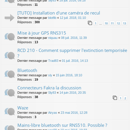
Dernier message par
Sly83
«
28 juil. 2016, 09:18
Réponses :
11
[TUTO] Installation d'une caméra de recul
Dernier message par
blotfib
«
12 juil. 2018, 01:10
Réponses :
300
1
10
11
12
13
…
Mise à jour GPS RNS315
Dernier message par
niquau
«
08 juil. 2016, 11:39
Réponses :
13
RCD 210 - Comment supprimer l'extinction temporisée
?
Dernier message par
Trad83
«
01 juil. 2016, 14:13
Bluetooth
Dernier message par
sly
«
15 juin 2016, 18:10
Réponses :
19
Connecteurs Fakra la discussion
Dernier message par
Sly83
«
14 juin 2016, 20:35
Réponses :
38
1
2
Waze
Dernier message par
Airyas
«
23 mai 2016, 12:28
Réponses :
3
Mains-libre bluetooth sur RNS510. Possible ?