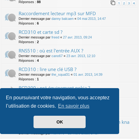
Réponses :
88
1
2
3
4
Raccordement lecteur mp3 sur MFD
Dernier message par
danny balcaen
«
04 mai 2013, 14:47
Réponses :
6
RCD310 et carte sd ?
Dernier message par
freed
«
27 avr. 2013, 09:24
Réponses :
2
RNS510 : où est l'entrée AUX ?
Dernier message par
cano67
«
23 avr. 2013, 12:10
Réponses :
4
RCD310 : lire une clé USB ?
Dernier message par
the_squal31
«
01 avr. 2013, 14:39
Réponses :
1
RCD300 : pré équipement nokia ?
Dernier message par
joselito57200
«
01 avr. 2013, 11:29
En poursuivant votre navigation, vous acceptez
RCD500 : fiches à l'arrière ?
l’utilisation de cookies.
En savoir plus
Dernier message par
megamach1975
«
24 mars 2013, 14:06
Réponses :
8
Kenwood ddx 7025 avec système de navigation kna
OK
dv-3200
Dernier message par
Ramo76
«
23 mars 2013, 17:27