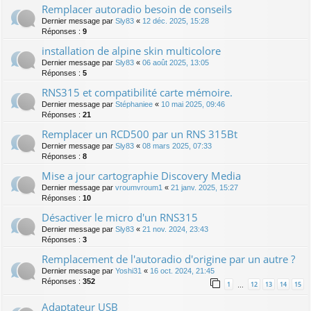
Remplacer autoradio besoin de conseils
Dernier message par
Sly83
«
12 déc. 2025, 15:28
Réponses :
9
installation de alpine skin multicolore
Dernier message par
Sly83
«
06 août 2025, 13:05
Réponses :
5
RNS315 et compatibilité carte mémoire.
Dernier message par
Stéphaniee
«
10 mai 2025, 09:46
Réponses :
21
Remplacer un RCD500 par un RNS 315Bt
Dernier message par
Sly83
«
08 mars 2025, 07:33
Réponses :
8
Mise a jour cartographie Discovery Media
Dernier message par
vroumvroum1
«
21 janv. 2025, 15:27
Réponses :
10
Désactiver le micro d'un RNS315
Dernier message par
Sly83
«
21 nov. 2024, 23:43
Réponses :
3
Remplacement de l'autoradio d'origine par un autre ?
Dernier message par
Yoshi31
«
16 oct. 2024, 21:45
Réponses :
352
1
12
13
14
15
…
Adaptateur USB