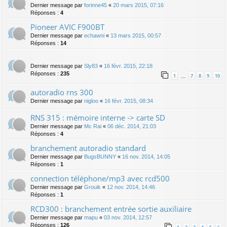
Dernier message par
forinne45
«
20 mars 2015, 07:16
Réponses :
4
Pioneer AVIC F900BT
Dernier message par
echawni
«
13 mars 2015, 00:57
Réponses :
14
Dernier message par
Sly83
«
16 févr. 2015, 22:18
Réponses :
235
1
7
8
9
10
…
autoradio rns 300
Dernier message par
nigloo
«
16 févr. 2015, 08:34
RNS 315 : mémoire interne -> carte SD
Dernier message par
Mc Rai
«
06 déc. 2014, 21:03
Réponses :
4
branchement autoradio standard
Dernier message par
BugsBUNNY
«
16 nov. 2014, 14:05
Réponses :
1
connection téléphone/mp3 avec rcd500
Dernier message par
Grouik
«
12 nov. 2014, 14:46
Réponses :
1
RCD300 : branchement entrée sortie auxiliaire
Dernier message par
mapu
«
03 nov. 2014, 12:57
Réponses :
126