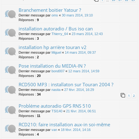
…
Branchement boitier Yatour ?
Dernier message par
oms
«
30 mars 2014, 19:10
Réponses :
9
installation autoradio / Bus iso can
Dernier message par
Thierry_64
«
23 mars 2014, 12:43
Réponses :
3
installation hp arrière touran v2
Dernier message par
Miguel
«
14 mars 2014, 09:37
Réponses :
2
Pose installation du MEDIA-IN ?
Dernier message par
bond007
«
12 mars 2014, 14:59
Réponses :
20
RCD500 MP3 : installaton sur Touran 2004 ?
Dernier message par
nasita
«
27 févr. 2014, 16:29
Réponses :
34
1
2
Probléme autoradio GPS RNS 510
Dernier message par
TSI140
«
21 févr. 2014, 06:51
Réponses :
11
RCD210: faire installation aux-in soi-même
Dernier message par
van
«
18 févr. 2014, 14:16
Réponses :
4