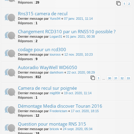
Réponses :
29
1
2
Rns315 camera de recul
Dernier message par
Yuns94
«
07 janv. 2021, 11:14
Réponses :
1
Changement RCD310 par un RNS510 possible ?
Dernier message par
Logan31
«
01 janv. 2021, 00:38
Réponses :
2
codage pour un rcd300
Dernier message par
touross
«
12 nov. 2020, 10:23
Réponses :
9
Autoradio WayWell WD6050
Dernier message par
darkthom
«
22 oct. 2020, 08:29
Réponses :
812
1
30
31
32
33
…
Camera de recul sur poignée
Dernier message par
mig95fr
«
19 oct. 2020, 11:14
Réponses :
1
Démontage Media discover Touran 2016
Dernier message par
Frederictam
«
17 oct. 2020, 18:15
Réponses :
12
Question pour montage RNS 315
Dernier message par
briceiv
«
24 sept. 2020, 05:34
Réponses :
18