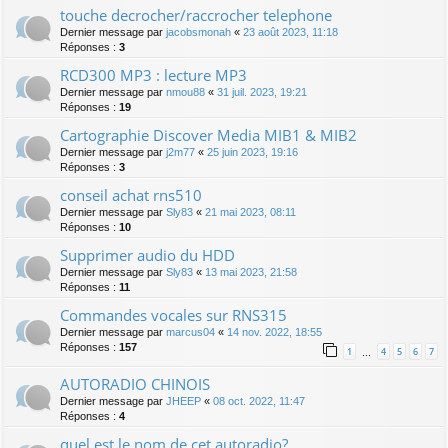
touche decrocher/raccrocher telephone
Dernier message par
jacobsmonah
«
23 août 2023, 11:18
Réponses :
3
RCD300 MP3 : lecture MP3
Dernier message par
nmou88
«
31 juil. 2023, 19:21
Réponses :
19
Cartographie Discover Media MIB1 & MIB2
Dernier message par
j2m77
«
25 juin 2023, 19:16
Réponses :
3
conseil achat rns510
Dernier message par
Sly83
«
21 mai 2023, 08:11
Réponses :
10
Supprimer audio du HDD
Dernier message par
Sly83
«
13 mai 2023, 21:58
Réponses :
11
Commandes vocales sur RNS315
Dernier message par
marcus04
«
14 nov. 2022, 18:55
Réponses :
157
1
4
5
6
7
…
AUTORADIO CHINOIS
Dernier message par
JHEEP
«
08 oct. 2022, 11:47
Réponses :
4
quel est le nom de cet autoradio?