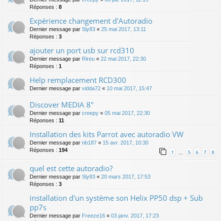
Réponses :
8
Expérience changement d'Autoradio
Dernier message par
Sly83
«
25 mai 2017, 13:11
Réponses :
3
ajouter un port usb sur rcd310
Dernier message par
Rireu
«
22 mai 2017, 22:30
Réponses :
1
Help remplacement RCD300
Dernier message par
vidda72
«
10 mai 2017, 15:47
Discover MEDIA 8"
Dernier message par
creepy
«
05 mai 2017, 22:30
Réponses :
11
Installation des kits Parrot avec autoradio VW
Dernier message par
nb187
«
15 avr. 2017, 10:30
Réponses :
194
1
5
6
7
8
…
quel est cette autoradio?
Dernier message par
Sly83
«
20 mars 2017, 17:53
Réponses :
3
installation d'un système son Helix PP50 dsp + Sub
pp7s
Dernier message par
Freeze16
«
03 janv. 2017, 17:23