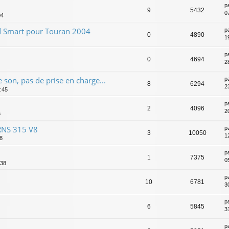
p
9
5432
07
04
id Smart pour Touran 2004
p
0
4890
1
p
0
4694
2
son, pas de prise en charge...
p
8
6294
2
1:45
p
2
4096
2
6
 RNS 315 V8
p
3
10050
1
8
p
1
7375
0
:38
p
10
6781
3
p
6
5845
31
p