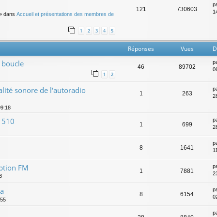
p
121
730603
14
» dans
Accueil et présentations des membres de
1
2
3
4
5
Réponses
Vues
D
 boucle
p
46
89702
0
1
2
ité sonore de l'autoradio
p
1
263
2
09:18
 510
p
1
699
2
p
8
1641
1
eption FM
p
1
7881
2
8
ia
p
8
6154
0
:55
p