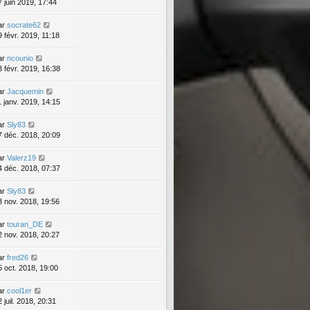
7 juin 2019, 17:44
ar
socrate62
9 févr. 2019, 11:18
ar
ncounio
3 févr. 2019, 16:38
ar
Jacquemin
1 janv. 2019, 14:15
ar
Sly83
7 déc. 2018, 20:09
ar
Valerz19
4 déc. 2018, 07:37
ar
Sly83
3 nov. 2018, 19:56
ar
touran_DE
2 nov. 2018, 20:27
ar
fred26
5 oct. 2018, 19:00
ar
cool1er
 juil. 2018, 20:31