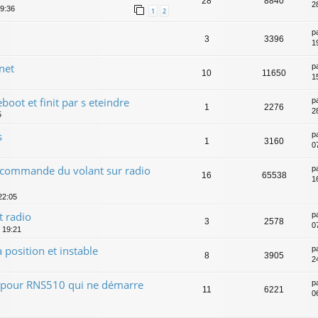
28
8840
2
09:36
1
2
p
3
3396
19
net
p
10
11650
1
eboot et finit par s eteindre
p
1
2276
2
5
s
p
1
3160
0
 commande du volant sur radio
p
16
65538
1
22:05
 radio
p
3
2578
0
, 19:21
 position et instable
p
8
3905
2
 pour RNS510 qui ne démarre
p
11
6221
0