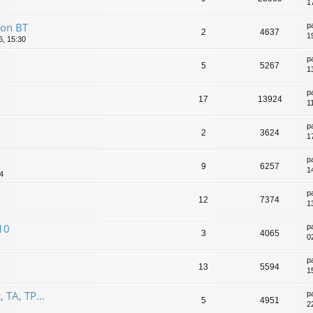
1
ion BT
p
2
4637
1
6, 15:30
p
5
5267
1
p
17
13924
1
p
2
3624
1
p
9
6257
1
44
p
12
7374
1
10
p
3
4065
0
p
13
5594
1
 TA, TP...
p
5
4951
22