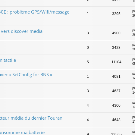
1
0E : problème GPS/Wifi/message
p
1
3295
2
vers discover media
p
3
4900
2
p
0
3423
2
 tactile
p
5
11104
0
vec « SetConfig for RNS »
p
1
4081
1
p
3
4637
1
p
4
4300
1
cteur média du dernier Touran
p
4
4648
1
consomme ma batterie
p
9
23565