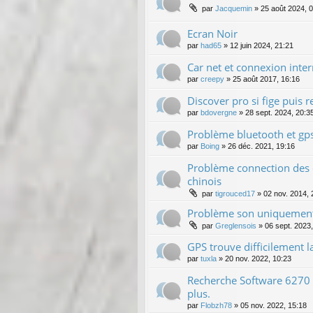
par
Jacquemin
»
25 août 2024, 
Ecran Noir
par
had65
»
12 juin 2024, 21:21
Car net et connexion inter
par
creepy
»
25 août 2017, 16:16
Discover pro si fige puis r
par
bdovergne
»
28 sept. 2024, 20:3
Problème bluetooth et gp
par
Boing
»
26 déc. 2021, 19:16
Problème connection des
chinois
par
tigrouced17
»
02 nov. 2014, 
Problème son uniquement
par
Greglensois
»
06 sept. 2023
GPS trouve difficilement la
par
tuxla
»
20 nov. 2022, 10:23
Recherche Software 6270
plus.
par
Flobzh78
»
05 nov. 2022, 15:18