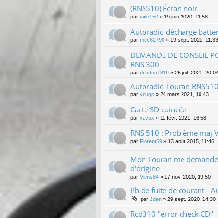
(RNS510) Écran noir
par
vinc150
»
19 juin 2020, 11:58
Autoradio décharge batter
par
mec62790
»
19 sept. 2021, 11:33
DEMANDE DE CONSEIL P
RNS 300
par
doudou1819
»
25 juil. 2021, 20:0
Autoradio Touran RNS510
par
yougo
»
24 mars 2021, 10:43
Carte SD coincée
par
xavax
»
11 févr. 2021, 16:58
RNS 510 : Problème maj 
par
Florent59
»
13 août 2015, 11:46
Mon Touran me demande
d'origine
par
Viens84
»
17 nov. 2020, 19:50
Pb de fuite de courant - A
par
Jden
»
29 sept. 2020, 14:30
Rcd310 "error check CD"