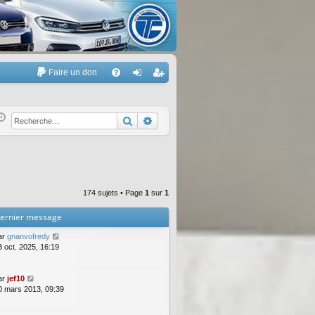
Faire un don
A
FA
on
’e
Q
ne
nr
Rechercher
Recherche avancée
xi
eg
on
ist
re
174 sujets • Page
1
sur
1
r
ernier message
ar
gnanvofredy
3 oct. 2025, 16:19
ar
jef10
0 mars 2013, 09:39