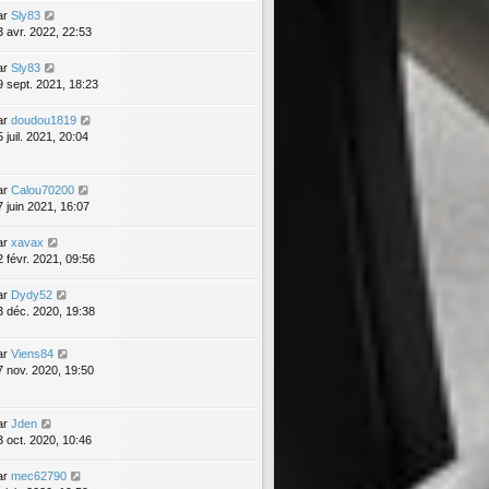
ar
Sly83
3 avr. 2022, 22:53
ar
Sly83
9 sept. 2021, 18:23
ar
doudou1819
 juil. 2021, 20:04
ar
Calou70200
7 juin 2021, 16:07
ar
xavax
2 févr. 2021, 09:56
ar
Dydy52
3 déc. 2020, 19:38
ar
Viens84
7 nov. 2020, 19:50
ar
Jden
3 oct. 2020, 10:46
ar
mec62790