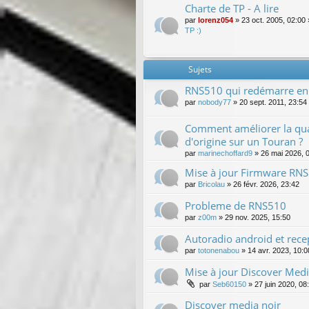
Charte de TP - A lire
par
lorenz054
»
23 oct. 2005, 02:00
TP :)
Sujets
RNS510 qui redémarre en
par
nobody77
»
20 sept. 2011, 23:54
Comment améliorer la qual
d'origine sur un Touran ?
par
marinechoffard9
»
26 mai 2026, 
Mise à jour Firmware RNS
par
Bricolau
»
26 févr. 2026, 23:42
Probleme de RNS510
par
z00m
»
29 nov. 2025, 15:50
Autoradio android et rec
par
totonenabou
»
14 avr. 2023, 10:0
Mise à jour Discover Med
par
Seb60150
»
27 juin 2020, 08
Discover media noir