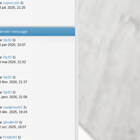
ar
supercook
 juil. 2025, 21:25
ernier message
ar
Sly83
6 juin 2026, 10:07
ar
Sly83
8 mai 2026, 21:52
ar
Sly83
8 févr. 2026, 21:37
ar
Sly83
1 janv. 2026, 21:58
ar
naelgiraud42
3 déc. 2025, 19:24
ar
gfeuillet49
2 oct. 2025, 18:07
ar
Pvblito83