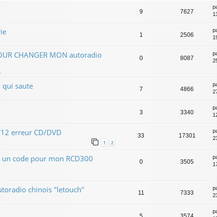
p
9
7627
1
ie
p
1
2506
1
OUR CHANGER MON autoradio
p
0
8087
25
4
 qui saute
p
7
4866
2
p
3
3340
1
V12 erreur CD/DVD
p
33
17301
2
1
2
 un code pour mon RCD300
p
0
3505
1
utoradio chinois "letouch"
p
11
7333
2
p
5
3574