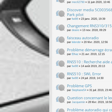
par
mec62790
»
11 juin 2020, 10:46
Discover media 5C003568
Park pilot
par
fwi98
»
23 janv. 2020, 19:39
Changement RNS310/315 
par
deano
»
13 nov. 2018, 09:29
faisceau autoradio
par
lolorobr
»
20 févr. 2020, 12:56
Problème démarrage écran
par
Elhaz
»
21 avr. 2019, 12:15
RNS510 : Recherche aide a
par
fwi98
»
14 août 2019, 20:13
RNS510 : SWL Error
par
fwi98
»
24 juil. 2019, 14:30
Problème GPS
par
Stephane54
»
31 juil. 2019, 23:46
Question concernant le le
par
Jacquemin
»
28 févr. 2019, 16:56
Problème autoradio qui 