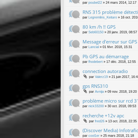
par
poubel22
»
24 mars 2014, 12:17
RNS 315 problème détect
par
Legremlins_Keitaro
»
16 oct. 201
80 km /h !! GPS
par
Seb60150
»
20 janv. 2019, 08:57
Message d'erreur sur GPS
par
Lancial
»
01 févr. 2018, 15:31
Pb GPS au démarrage
par
fhodebert
»
17 déc. 2018, 12:55
connection autoradio
par
Valerz19
»
21 juin 2017, 16:
gps RNS310
par
Avnija
»
09 nov. 2018, 19:20
problème micro sur rcd 3
par
nick33200
»
30 oct. 2018, 09:53
recherche +12v apc
par
fred26
»
13 oct. 2018, 22:35
(Discover Media) Infotrafic,
par
cool1er
»
25 mars 2018, 21:18