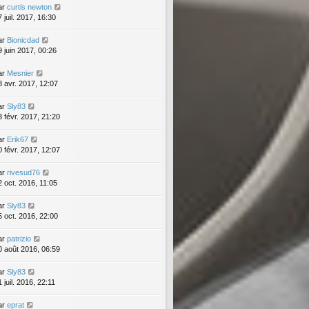
ar
curtis newton
 juil. 2017, 16:30
ar
Bionicdad
9 juin 2017, 00:26
ar
Mesnier
8 avr. 2017, 12:07
ar
Sly83
3 févr. 2017, 21:20
ar
Erik67
0 févr. 2017, 12:07
ar
rivesud76
2 oct. 2016, 11:05
ar
Sly83
5 oct. 2016, 22:00
ar
patrizio
0 août 2016, 06:59
ar
Sly83
 juil. 2016, 22:11
ar
eprat