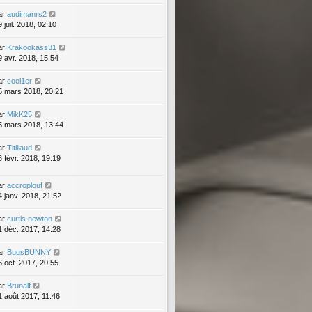
ar
audimanrs2
 juil. 2018, 02:10
ar
Krakookass31
9 avr. 2018, 15:54
ar
cool1er
5 mars 2018, 20:21
ar
MikK25
5 mars 2018, 13:44
ar
Titillaud
6 févr. 2018, 19:19
ar
accroplouf
4 janv. 2018, 21:52
ar
curtis newton
1 déc. 2017, 14:28
ar
BugsBUNNY
6 oct. 2017, 20:55
ar
Brunalf
1 août 2017, 11:46