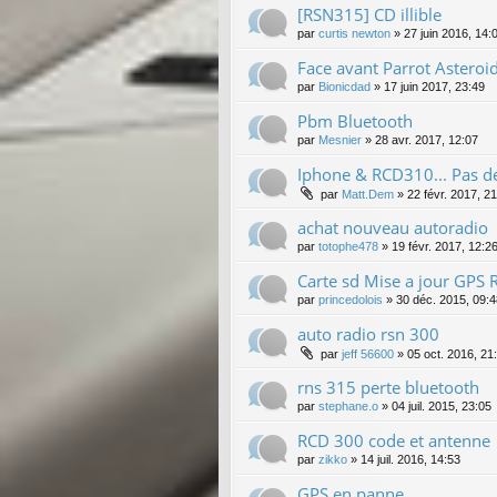
[RSN315] CD illible
par
curtis newton
»
27 juin 2016, 14:
Face avant Parrot Astero
par
Bionicdad
»
17 juin 2017, 23:49
Pbm Bluetooth
par
Mesnier
»
28 avr. 2017, 12:07
Iphone & RCD310... Pas de 
par
Matt.Dem
»
22 févr. 2017, 2
achat nouveau autoradio
par
totophe478
»
19 févr. 2017, 12:2
Carte sd Mise a jour GPS
par
princedolois
»
30 déc. 2015, 09:4
auto radio rsn 300
par
jeff 56600
»
05 oct. 2016, 21
rns 315 perte bluetooth
par
stephane.o
»
04 juil. 2015, 23:05
RCD 300 code et antenne
par
zikko
»
14 juil. 2016, 14:53
GPS en panne.