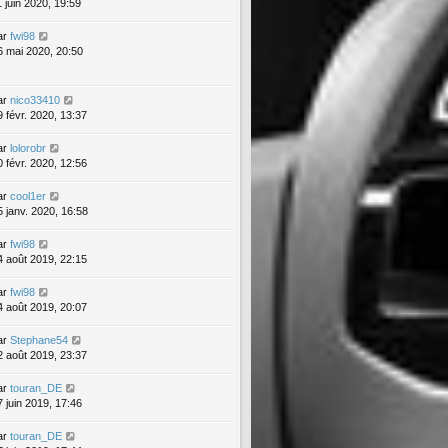
1 juin 2020, 19:59
ar
fwi98
6 mai 2020, 20:50
ar
nico33410
9 févr. 2020, 13:37
ar
lolorobr
0 févr. 2020, 12:56
ar
cool1er
5 janv. 2020, 16:58
ar
fwi98
4 août 2019, 22:15
ar
fwi98
4 août 2019, 20:07
ar
Stephane54
2 août 2019, 23:37
ar
touran_DE
7 juin 2019, 17:46
ar
touran_DE