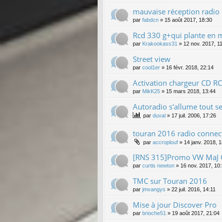
mauvaise réception radio
par
fabdcn
»
15 août 2017, 18:30
Rcd 330 g+qui plante en 
par
Krakookass31
»
12 nov. 2017, 1
Street view
par
cool1er
»
16 févr. 2018, 22:14
Activation chargeur CD 
par
MikK25
»
15 mars 2018, 13:44
Autoradio s'allume tout s
par
duval
»
17 juil. 2006, 17:26
touran 2016 radio connec
par
accroplouf
»
14 janv. 2018, 
[RNS 315]Promo VW MaJ G
par
curtis newton
»
16 nov. 2017, 10
TMC sur Touran 2016
par
jmvangys
»
22 juil. 2016, 14:11
Mise à jour Discover Pro
par
brioche51
»
19 août 2017, 21:04