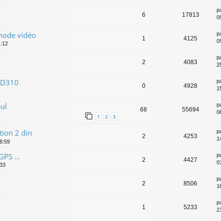
p
6
17813
09
mode vidéo
p
1
4125
0
1:12
p
2
4083
2
RCD310
p
0
4928
1
eul
p
68
55694
0
1
2
3
tion 2 din
p
2
4253
1
18:59
PS ...
p
2
4427
0
:33
p
2
8506
1
p
1
5233
2