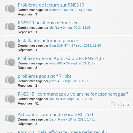
Problème de lecture sur RNS310
Dernier message par
lolorider
«
06 oct. 2013, 14:06
Réponses :
3
RNS510 positions mémorisées
Dernier message par
Mc Rai
«
04 oct. 2013, 13:05
Réponses :
1
Installation autoradio pioneer
Dernier message par
BugsBUNNY
«
27 sept. 2013, 19:20
Réponses :
1
Problème de son Autoradio GPS RNS510 ?
Dernier message par
tomcat92
«
24 sept. 2013, 11:49
Réponses :
2
probleme gps avic f 710bt
Dernier message par
jurad
«
18 sept. 2013, 11:06
Réponses :
1
RNS315 : commandes au volant ne fonctionnent pas ?
Dernier message par
Mc Rai
«
09 sept. 2013, 11:59
Réponses :
51
1
2
3
Activation commande vocale RCD510
Dernier message par
Bison Ravi
«
10 juil. 2013, 15:31
Réponses :
2
RNS510 : délai affichage image radar recul ?