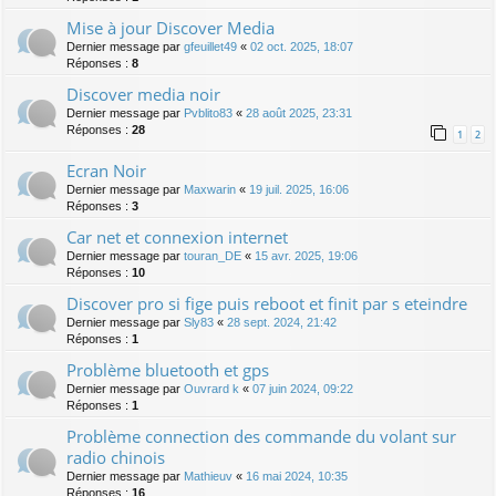
Mise à jour Discover Media
Dernier message par
gfeuillet49
«
02 oct. 2025, 18:07
Réponses :
8
Discover media noir
Dernier message par
Pvblito83
«
28 août 2025, 23:31
Réponses :
28
1
2
Ecran Noir
Dernier message par
Maxwarin
«
19 juil. 2025, 16:06
Réponses :
3
Car net et connexion internet
Dernier message par
touran_DE
«
15 avr. 2025, 19:06
Réponses :
10
Discover pro si fige puis reboot et finit par s eteindre
Dernier message par
Sly83
«
28 sept. 2024, 21:42
Réponses :
1
Problème bluetooth et gps
Dernier message par
Ouvrard k
«
07 juin 2024, 09:22
Réponses :
1
Problème connection des commande du volant sur
radio chinois
Dernier message par
Mathieuv
«
16 mai 2024, 10:35
Réponses :
16