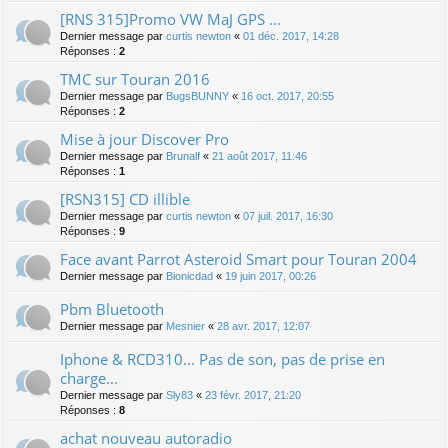
[RNS 315]Promo VW MaJ GPS ...
Dernier message par
curtis newton
«
01 déc. 2017, 14:28
Réponses :
2
TMC sur Touran 2016
Dernier message par
BugsBUNNY
«
16 oct. 2017, 20:55
Réponses :
2
Mise à jour Discover Pro
Dernier message par
Brunalf
«
21 août 2017, 11:46
Réponses :
1
[RSN315] CD illible
Dernier message par
curtis newton
«
07 juil. 2017, 16:30
Réponses :
9
Face avant Parrot Asteroid Smart pour Touran 2004
Dernier message par
Bionicdad
«
19 juin 2017, 00:26
Pbm Bluetooth
Dernier message par
Mesnier
«
28 avr. 2017, 12:07
Iphone & RCD310... Pas de son, pas de prise en
charge...
Dernier message par
Sly83
«
23 févr. 2017, 21:20
Réponses :
8
achat nouveau autoradio