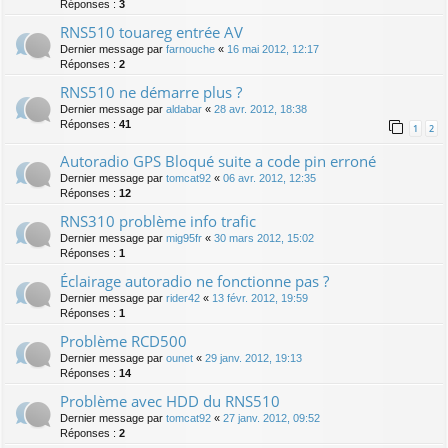
Réponses :
3
RNS510 touareg entrée AV
Dernier message par
farnouche
«
16 mai 2012, 12:17
Réponses :
2
RNS510 ne démarre plus ?
Dernier message par
aldabar
«
28 avr. 2012, 18:38
Réponses :
41
1
2
Autoradio GPS Bloqué suite a code pin erroné
Dernier message par
tomcat92
«
06 avr. 2012, 12:35
Réponses :
12
RNS310 problème info trafic
Dernier message par
mig95fr
«
30 mars 2012, 15:02
Réponses :
1
Éclairage autoradio ne fonctionne pas ?
Dernier message par
rider42
«
13 févr. 2012, 19:59
Réponses :
1
Problème RCD500
Dernier message par
ounet
«
29 janv. 2012, 19:13
Réponses :
14
Problème avec HDD du RNS510
Dernier message par
tomcat92
«
27 janv. 2012, 09:52
Réponses :
2