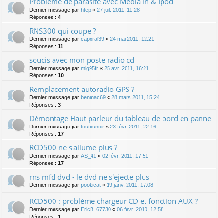
Problème de parasite avec Media In & Ipod
Dernier message par
htep
«
27 juil. 2011, 11:28
Réponses :
4
RNS300 qui coupe ?
Dernier message par
caporal39
«
24 mai 2011, 12:21
Réponses :
11
soucis avec mon poste radio cd
Dernier message par
mig95fr
«
25 avr. 2011, 16:21
Réponses :
10
Remplacement autoradio GPS ?
Dernier message par
benmac69
«
28 mars 2011, 15:24
Réponses :
3
Démontage Haut parleur du tableau de bord en panne
Dernier message par
toutounoir
«
23 févr. 2011, 22:16
Réponses :
17
RCD500 ne s'allume plus ?
Dernier message par
AS_41
«
02 févr. 2011, 17:51
Réponses :
17
rns mfd dvd - le dvd ne s'ejecte plus
Dernier message par
pookicat
«
19 janv. 2011, 17:08
RCD500 : problème chargeur CD et fonction AUX ?
Dernier message par
EricB_67730
«
06 févr. 2010, 12:58
Réponses :
1