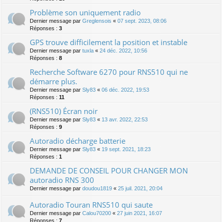
Problème son uniquement radio
Dernier message par
Greglensois
«
07 sept. 2023, 08:06
Réponses :
3
GPS trouve difficilement la position et instable
Dernier message par
tuxla
«
24 déc. 2022, 10:56
Réponses :
8
Recherche Software 6270 pour RNS510 qui ne
démarre plus.
Dernier message par
Sly83
«
06 déc. 2022, 19:53
Réponses :
11
(RNS510) Écran noir
Dernier message par
Sly83
«
13 avr. 2022, 22:53
Réponses :
9
Autoradio décharge batterie
Dernier message par
Sly83
«
19 sept. 2021, 18:23
Réponses :
1
DEMANDE DE CONSEIL POUR CHANGER MON
autoradio RNS 300
Dernier message par
doudou1819
«
25 juil. 2021, 20:04
Autoradio Touran RNS510 qui saute
Dernier message par
Calou70200
«
27 juin 2021, 16:07
Réponses :
7