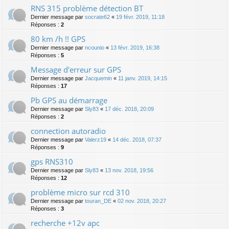
RNS 315 problème détection BT
Dernier message par
socrate62
«
19 févr. 2019, 11:18
Réponses :
2
80 km /h !! GPS
Dernier message par
ncounio
«
13 févr. 2019, 16:38
Réponses :
5
Message d'erreur sur GPS
Dernier message par
Jacquemin
«
11 janv. 2019, 14:15
Réponses :
17
Pb GPS au démarrage
Dernier message par
Sly83
«
17 déc. 2018, 20:09
Réponses :
2
connection autoradio
Dernier message par
Valerz19
«
14 déc. 2018, 07:37
Réponses :
9
gps RNS310
Dernier message par
Sly83
«
13 nov. 2018, 19:56
Réponses :
12
problème micro sur rcd 310
Dernier message par
touran_DE
«
02 nov. 2018, 20:27
Réponses :
3
recherche +12v apc