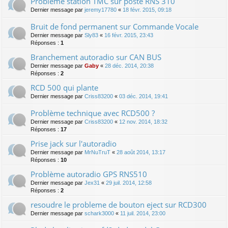
Probléme station TMC sur poste RNS 310
Dernier message par
jeremy17780
«
18 févr. 2015, 09:18
Bruit de fond permanent sur Commande Vocale
Dernier message par
Sly83
«
16 févr. 2015, 23:43
Réponses :
1
Branchement autoradio sur CAN BUS
Dernier message par
Gaby
«
28 déc. 2014, 20:38
Réponses :
2
RCD 500 qui plante
Dernier message par
Criss83200
«
03 déc. 2014, 19:41
Problème technique avec RCD500 ?
Dernier message par
Criss83200
«
12 nov. 2014, 18:32
Réponses :
17
Prise jack sur l'autoradio
Dernier message par
MrNuTruT
«
28 août 2014, 13:17
Réponses :
10
Problème autoradio GPS RNS510
Dernier message par
Jex31
«
29 juil. 2014, 12:58
Réponses :
2
resoudre le probleme de bouton eject sur RCD300
Dernier message par
schark3000
«
11 juil. 2014, 23:00