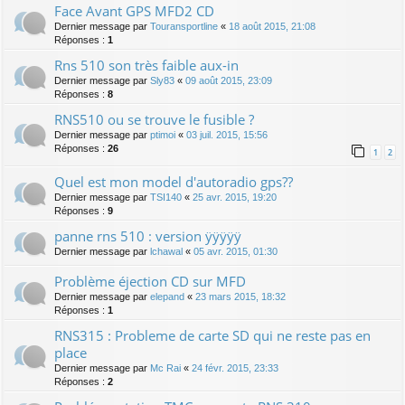
Face Avant GPS MFD2 CD
Dernier message par
Touransportline
«
18 août 2015, 21:08
Réponses :
1
Rns 510 son très faible aux-in
Dernier message par
Sly83
«
09 août 2015, 23:09
Réponses :
8
RNS510 ou se trouve le fusible ?
Dernier message par
ptimoi
«
03 juil. 2015, 15:56
Réponses :
26
1
2
Quel est mon model d'autoradio gps??
Dernier message par
TSI140
«
25 avr. 2015, 19:20
Réponses :
9
panne rns 510 : version ÿÿÿÿÿ
Dernier message par
lchawal
«
05 avr. 2015, 01:30
Problème éjection CD sur MFD
Dernier message par
elepand
«
23 mars 2015, 18:32
Réponses :
1
RNS315 : Probleme de carte SD qui ne reste pas en
place
Dernier message par
Mc Rai
«
24 févr. 2015, 23:33
Réponses :
2