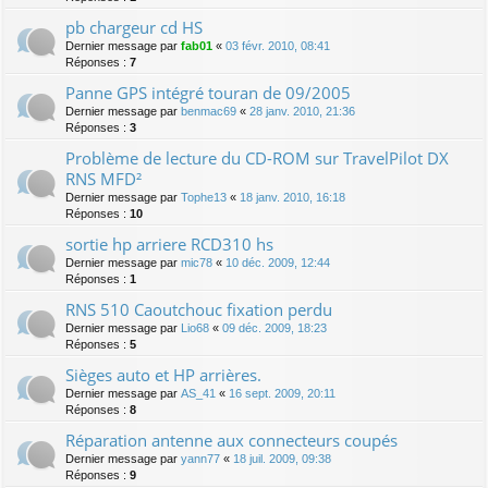
pb chargeur cd HS
Dernier message par
fab01
«
03 févr. 2010, 08:41
Réponses :
7
Panne GPS intégré touran de 09/2005
Dernier message par
benmac69
«
28 janv. 2010, 21:36
Réponses :
3
Problème de lecture du CD-ROM sur TravelPilot DX
RNS MFD²
Dernier message par
Tophe13
«
18 janv. 2010, 16:18
Réponses :
10
sortie hp arriere RCD310 hs
Dernier message par
mic78
«
10 déc. 2009, 12:44
Réponses :
1
RNS 510 Caoutchouc fixation perdu
Dernier message par
Lio68
«
09 déc. 2009, 18:23
Réponses :
5
Sièges auto et HP arrières.
Dernier message par
AS_41
«
16 sept. 2009, 20:11
Réponses :
8
Réparation antenne aux connecteurs coupés
Dernier message par
yann77
«
18 juil. 2009, 09:38
Réponses :
9