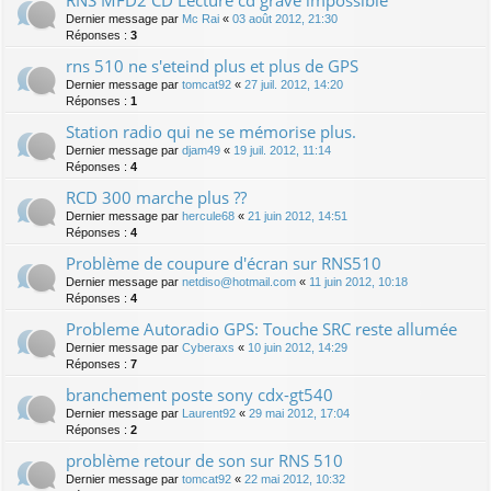
Dernier message par
Mc Rai
«
03 août 2012, 21:30
Réponses :
3
rns 510 ne s'eteind plus et plus de GPS
Dernier message par
tomcat92
«
27 juil. 2012, 14:20
Réponses :
1
Station radio qui ne se mémorise plus.
Dernier message par
djam49
«
19 juil. 2012, 11:14
Réponses :
4
RCD 300 marche plus ??
Dernier message par
hercule68
«
21 juin 2012, 14:51
Réponses :
4
Problème de coupure d'écran sur RNS510
Dernier message par
netdiso@hotmail.com
«
11 juin 2012, 10:18
Réponses :
4
Probleme Autoradio GPS: Touche SRC reste allumée
Dernier message par
Cyberaxs
«
10 juin 2012, 14:29
Réponses :
7
branchement poste sony cdx-gt540
Dernier message par
Laurent92
«
29 mai 2012, 17:04
Réponses :
2
problème retour de son sur RNS 510
Dernier message par
tomcat92
«
22 mai 2012, 10:32