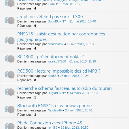
Dernier message par
Tikali
«
31 mai 2013, 17:51
Réponses :
4
ampli ne s'éteind pas sur rcd 300
Dernier message par
BugsBUNNY
«
21 mai 2013, 18:40
Réponses :
6
RNS315 : saisir destination par coordonnées
géographiques
Dernier message par
domdom92
«
12 avr. 2013, 18:18
Réponses :
4
RCD300 : pré équipement nokia ?
Dernier message par
joselito57200
«
01 avr. 2013, 11:29
RCD500 : lecture impossible des cd MP3 ?
Dernier message par
das56
«
25 mars 2013, 10:24
Réponses :
8
recherche schéma faisceau autoradio du touran
Dernier message par
BugsBUNNY
«
14 mars 2013, 21:37
Réponses :
1
Bluetooth RNS315 et windows phone
Dernier message par
Nicolas49
«
28 févr. 2013, 20:51
Réponses :
3
Pb de Connexion avec iPhone 4S
Dernier message par
remi69
«
19 févr. 2013, 10:50