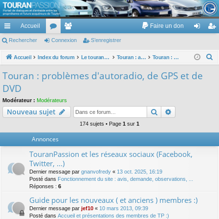
TouranPassion
Accueil
Faire un don
Le forum des propriétaires ou futurs acquéreurs du Volkswagen Touran
cc
Rechercher
or
Connexion
e
S’enregistrer
on
’e
ès
u
m
ne
nr
R
Accueil
Index du forum
Le touran dans ses versions I (V1 V2 V3) et II ...
Touran : autoradios et GPS
Touran : problèmes d'autoradio, de GPS et de DVD
e
ra
m
br
xi
eg
Touran : problèmes d'autoradio, de GPS et de
c
pi
s
es
on
ist
DVD
h
de
re
e
Modérateur :
Modérateurs
Rechercher
Recherche av
Nouveau sujet
r
r
c
174 sujets • Page
1
sur
1
h
Annonces
e
TouranPassion et les réseaux sociaux (Facebook,
r
Twitter, ...)
Dernier message par
gnanvofredy
«
13 oct. 2025, 16:19
Posté dans
Fonctionnement du site : avis, demande, observations, ...
Réponses :
6
Guide pour les nouveaux ( et anciens ) membres :)
Dernier message par
jef10
«
10 mars 2013, 09:39
Posté dans
Accueil et présentations des membres de TP :)