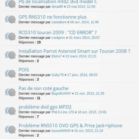
Pb de localisation mfd2 dvd model C
Dernier message par
dimai80
«
23 mai 2014, 12:30
GPS RNS310 ne fonctionne plus
Dernier message par
castafiore
«
06 avr. 2014, 11:46
RCD310 touran 2009 : "CD ERROR" ?
Dernier message par
coulgens
«
31 mars 2014, 20:07
Réponses :
19
Installation Parrot Asteroid Smart sur Touran 2008 ?
Dernier message par
Elsho7
«
22 mars 2014, 21:21
Réponses :
2
POIS
Dernier message par
Gaby78
«
17 janv. 2014, 08:03
Réponses :
3
Pas de son coté gauche
Dernier message par
BugsBUNNY
«
21 nov. 2013, 21:39
Réponses :
11
problème dvd gps MFD2
Dernier message par
Phil.S-Line 170
«
18 oct. 2013, 13:45
Réponses :
7
Problème RNS510 DVD GPS & Prise Jack+Iphone
Dernier message par
touran60640
«
16 oct. 2013, 21:18
Réponses :
2