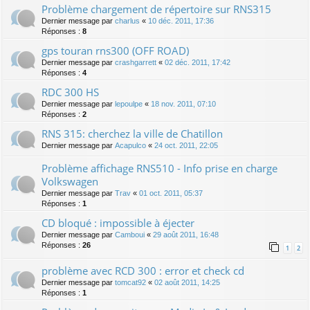
Problème chargement de répertoire sur RNS315
Dernier message par
charlus
«
10 déc. 2011, 17:36
Réponses :
8
gps touran rns300 (OFF ROAD)
Dernier message par
crashgarrett
«
02 déc. 2011, 17:42
Réponses :
4
RDC 300 HS
Dernier message par
lepoulpe
«
18 nov. 2011, 07:10
Réponses :
2
RNS 315: cherchez la ville de Chatillon
Dernier message par
Acapulco
«
24 oct. 2011, 22:05
Problème affichage RNS510 - Info prise en charge
Volkswagen
Dernier message par
Trav
«
01 oct. 2011, 05:37
Réponses :
1
CD bloqué : impossible à éjecter
Dernier message par
Camboui
«
29 août 2011, 16:48
Réponses :
26
1
2
problème avec RCD 300 : error et check cd
Dernier message par
tomcat92
«
02 août 2011, 14:25
Réponses :
1