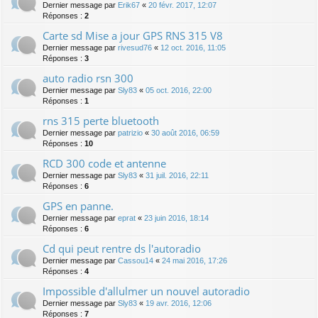
Dernier message par
Erik67
«
20 févr. 2017, 12:07
Réponses :
2
Carte sd Mise a jour GPS RNS 315 V8
Dernier message par
rivesud76
«
12 oct. 2016, 11:05
Réponses :
3
auto radio rsn 300
Dernier message par
Sly83
«
05 oct. 2016, 22:00
Réponses :
1
rns 315 perte bluetooth
Dernier message par
patrizio
«
30 août 2016, 06:59
Réponses :
10
RCD 300 code et antenne
Dernier message par
Sly83
«
31 juil. 2016, 22:11
Réponses :
6
GPS en panne.
Dernier message par
eprat
«
23 juin 2016, 18:14
Réponses :
6
Cd qui peut rentre ds l'autoradio
Dernier message par
Cassou14
«
24 mai 2016, 17:26
Réponses :
4
Impossible d'allulmer un nouvel autoradio
Dernier message par
Sly83
«
19 avr. 2016, 12:06
Réponses :
7