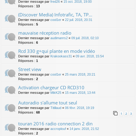
Dernier message par
fred26
«
15 oct. 2018, 19:00
Réponses :
13
(Discover Media) Infotrafic, TA, TP...
Dernier message par
cool1er
«
22 juil. 2018, 20:31
Réponses :
5
mauvaise réception radio
Dernier message par
audimanrs2
«
09 juil. 2018, 02:10
Réponses :
6
Rcd 330 g+qui plante en mode vidéo
Dernier message par
Krakookass31
«
09 avr. 2018, 15:54
Réponses :
1
Street view
Dernier message par
cool1er
«
25 mars 2018, 20:21
Réponses :
2
Activation chargeur CD RCD310
Dernier message par
MikK25
«
15 mars 2018, 13:44
Autoradio s'allume tout seul
Dernier message par
Titillaud
«
06 févr. 2018, 19:19
Réponses :
68
1
2
3
touran 2016 radio connection 2 din
Dernier message par
accroplouf
«
14 janv. 2018, 21:52
Réponses :
2