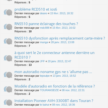
Réponses :
5
problème RCD510 et ios6
Dernier message par
deano
«
15 févr. 2013, 18:32
Réponses :
5
RNS510 panne éclairage des touches ?
Dernier message par
mdc888
«
15 févr. 2013, 16:02
Réponses :
10
RNS510 dysfonction après remplacement carte-mère ?
Dernier message par
munga
«
28 janv. 2013, 13:08
Réponses :
7
à quoi sert le 2e connecteur antenne derrière un
RCD310 ?
Dernier message par
JFF
«
20 janv. 2013, 22:47
Réponses :
13
mon autoradio noname gps ne s 'allume pas ...
Dernier message par
lepoulpe
«
13 janv. 2013, 16:52
Réponses :
2
Modèle d'autoradio en fonction de la référence ?
Dernier message par
TOURANSEIZE
«
08 nov. 2012, 22:31
Réponses :
2
Installation Pioneer AVH-3300BT dans Touran ?
Dernier message par
le bahut
«
08 nov. 2012, 18:36