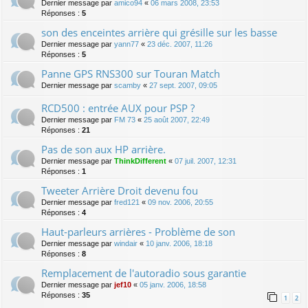
Dernier message par
amico94
«
06 mars 2008, 23:53
Réponses :
5
son des enceintes arrière qui grésille sur les basse
Dernier message par
yann77
«
23 déc. 2007, 11:26
Réponses :
5
Panne GPS RNS300 sur Touran Match
Dernier message par
scamby
«
27 sept. 2007, 09:05
RCD500 : entrée AUX pour PSP ?
Dernier message par
FM 73
«
25 août 2007, 22:49
Réponses :
21
Pas de son aux HP arrière.
Dernier message par
ThinkDifferent
«
07 juil. 2007, 12:31
Réponses :
1
Tweeter Arrière Droit devenu fou
Dernier message par
fred121
«
09 nov. 2006, 20:55
Réponses :
4
Haut-parleurs arrières - Problème de son
Dernier message par
windair
«
10 janv. 2006, 18:18
Réponses :
8
Remplacement de l'autoradio sous garantie
Dernier message par
jef10
«
05 janv. 2006, 18:58
Réponses :
35
1
2