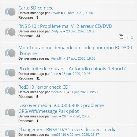
Carte SD coincée
Dernier message par
xavax
«
12 févr. 2021, 09:56
Réponses :
3
RNS 510 : Problème maj V12 erreur CD/DVD
Dernier message par
Dydy52
«
23 déc. 2020, 19:38
Réponses :
33
1
2
Mon Touran me demande un code pour mon RCD300
d'origine
Dernier message par
Viens84
«
17 nov. 2020, 19:50
Pb de fuite de courant - Autoradio chinois "letouch"
Dernier message par
Jden
«
23 oct. 2020, 10:46
Réponses :
11
Rcd310 "error check CD"
Dernier message par
mec62790
«
11 juin 2020, 19:59
Réponses :
5
Discover media 5C0035680E : problème
GPS/Wifi/message Park pilot
Dernier message par
fwi98
«
26 mai 2020, 20:50
Réponses :
1
Changement RNS310/315 vers discover media
Dernier message par
nico33410
«
29 févr. 2020, 13:37