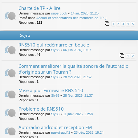
Charte de TP - A lire
Dernier message par
supercook
«
14 juil. 2025, 21:25
Posté dans
Accueil et présentations des membres de TP :)
Réponses :
121
1
2
3
4
5
Sujets
RNS510 qui redémarre en boucle
Dernier message par
Sly83
«
06 juin 2026, 10:07
Réponses :
46
1
2
Comment améliorer la qualité sonore de l'autoradio
d'origine sur un Touran ?
Dernier message par
Sly83
«
28 mai 2026, 21:52
Réponses :
1
Mise à jour Firmware RNS 510
Dernier message par
Sly83
«
28 févr. 2026, 21:37
Réponses :
1
Probleme de RNS510
Dernier message par
Sly83
«
11 janv. 2026, 21:58
Réponses :
8
Autoradio android et reception FM
Dernier message par
naelgiraud42
«
23 déc. 2025, 19:24
Réponses :
1