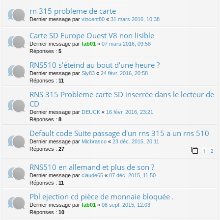
rn 315 probleme de carte
Dernier message par
vincent80
«
31 mars 2016, 10:38
Carte SD Europe Ouest V8 non lisible
Dernier message par
fab01
«
07 mars 2016, 09:58
Réponses :
5
RNS510 s'éteind au bout d'une heure ?
Dernier message par
Sly83
«
24 févr. 2016, 20:58
Réponses :
11
RNS 315 Probleme carte SD inserrée dans le lecteur de
CD
Dernier message par
DEUCK
«
16 févr. 2016, 23:21
Réponses :
8
Default code Suite passage d'un rns 315 a un rns 510
Dernier message par
Micbrasco
«
23 déc. 2015, 20:11
Réponses :
27
1
2
RNS510 en allemand et plus de son ?
Dernier message par
claude65
«
07 déc. 2015, 11:50
Réponses :
11
Pbl ejection cd pièce de monnaie bloquée .
Dernier message par
fab01
«
08 sept. 2015, 12:03
Réponses :
10