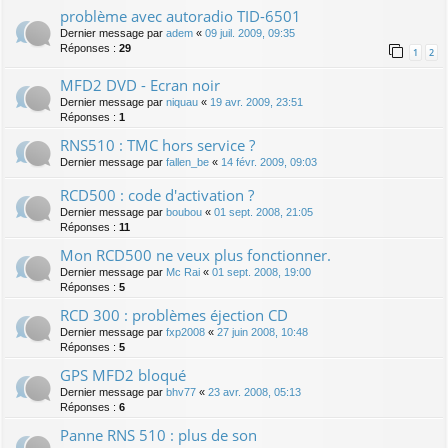
problème avec autoradio TID-6501
Dernier message par
adem
«
09 juil. 2009, 09:35
Réponses :
29
1
2
MFD2 DVD - Ecran noir
Dernier message par
niquau
«
19 avr. 2009, 23:51
Réponses :
1
RNS510 : TMC hors service ?
Dernier message par
fallen_be
«
14 févr. 2009, 09:03
RCD500 : code d'activation ?
Dernier message par
boubou
«
01 sept. 2008, 21:05
Réponses :
11
Mon RCD500 ne veux plus fonctionner.
Dernier message par
Mc Rai
«
01 sept. 2008, 19:00
Réponses :
5
RCD 300 : problèmes éjection CD
Dernier message par
fxp2008
«
27 juin 2008, 10:48
Réponses :
5
GPS MFD2 bloqué
Dernier message par
bhv77
«
23 avr. 2008, 05:13
Réponses :
6
Panne RNS 510 : plus de son