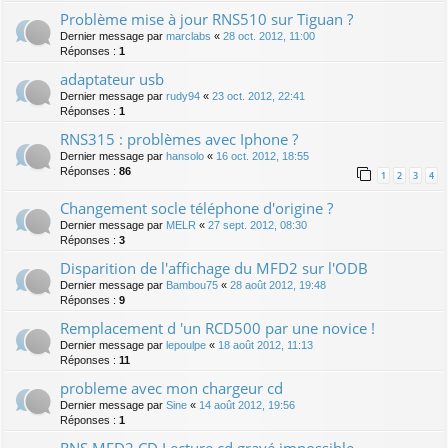
Problème mise à jour RNS510 sur Tiguan ?
Dernier message par
marclabs
«
28 oct. 2012, 11:00
Réponses :
1
adaptateur usb
Dernier message par
rudy94
«
23 oct. 2012, 22:41
Réponses :
1
RNS315 : problèmes avec Iphone ?
Dernier message par
hansolo
«
16 oct. 2012, 18:55
Réponses :
86
1
2
3
4
Changement socle téléphone d'origine ?
Dernier message par
MELR
«
27 sept. 2012, 08:30
Réponses :
3
Disparition de l'affichage du MFD2 sur l'ODB
Dernier message par
Bambou75
«
28 août 2012, 19:48
Réponses :
9
Remplacement d 'un RCD500 par une novice !
Dernier message par
lepoulpe
«
18 août 2012, 11:13
Réponses :
11
probleme avec mon chargeur cd
Dernier message par
Sine
«
14 août 2012, 19:56
Réponses :
1
RNS MFD2 CD Lecture cd gravé impossible