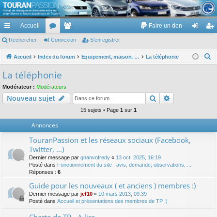
TouranPassion
Accueil
Faire un don
Le forum des propriétaires ou futurs acquéreurs du Volkswagen Touran
cc
Rechercher
or
Connexion
e
S’enregistrer
on
’e
ès
u
m
ne
nr
R
Accueil
Index du forum
Equipement, maison, famille, passion, hobby, détente, ...
La téléphonie
e
ra
m
br
xi
eg
La téléphonie
c
pi
s
es
on
ist
Modérateur :
Modérateurs
h
Rechercher
Recherche av
Nouveau sujet
de
re
e
r
15 sujets • Page
1
sur
1
r
c
Annonces
h
TouranPassion et les réseaux sociaux (Facebook,
e
Twitter, ...)
r
Dernier message par
gnanvofredy
«
13 oct. 2025, 16:19
Posté dans
Fonctionnement du site : avis, demande, observations, ...
Réponses :
6
Guide pour les nouveaux ( et anciens ) membres :)
Dernier message par
jef10
«
10 mars 2013, 09:39
Posté dans
Accueil et présentations des membres de TP :)