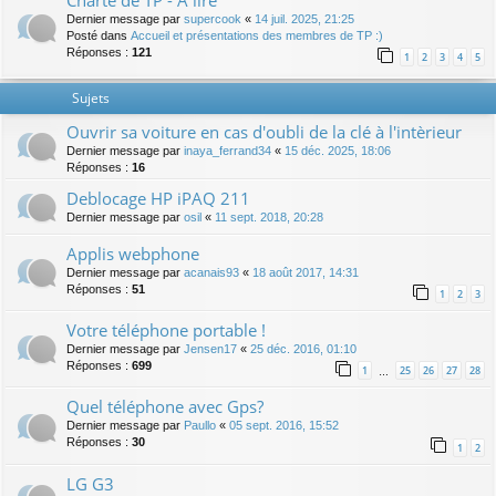
Charte de TP - A lire
Dernier message par
supercook
«
14 juil. 2025, 21:25
Posté dans
Accueil et présentations des membres de TP :)
Réponses :
121
1
2
3
4
5
Sujets
Ouvrir sa voiture en cas d'oubli de la clé à l'intèrieur
Dernier message par
inaya_ferrand34
«
15 déc. 2025, 18:06
Réponses :
16
Deblocage HP iPAQ 211
Dernier message par
osil
«
11 sept. 2018, 20:28
Applis webphone
Dernier message par
acanais93
«
18 août 2017, 14:31
Réponses :
51
1
2
3
Votre téléphone portable !
Dernier message par
Jensen17
«
25 déc. 2016, 01:10
Réponses :
699
1
25
26
27
28
…
Quel téléphone avec Gps?
Dernier message par
Paullo
«
05 sept. 2016, 15:52
Réponses :
30
1
2
LG G3