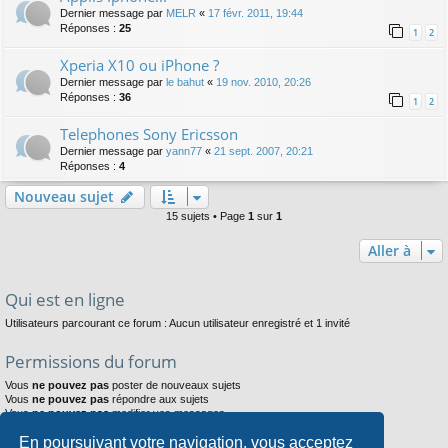
Dernier message par
MELR
«
17 févr. 2011, 19:44
Réponses :
25
1
2
Xperia X10 ou iPhone ?
Dernier message par
le bahut
«
19 nov. 2010, 20:26
Réponses :
36
1
2
Telephones Sony Ericsson
Dernier message par
yann77
«
21 sept. 2007, 20:21
Réponses :
4
Nouveau sujet
15 sujets • Page
1
sur
1
Aller à
Qui est en ligne
Utilisateurs parcourant ce forum : Aucun utilisateur enregistré et 1 invité
Permissions du forum
Vous
ne pouvez pas
poster de nouveaux sujets
Vous
ne pouvez pas
répondre aux sujets
Vous
ne pouvez pas
modifier vos messages
Vous
ne pouvez pas
supprimer vos messages
En poursuivant votre navigation, vous acceptez
Vous
ne pouvez pas
joindre des fichiers