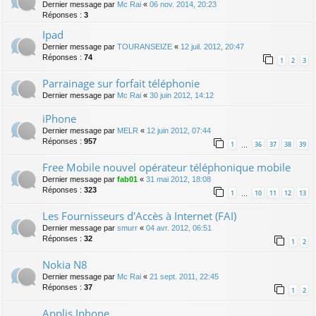
Dernier message par
Mc Rai
«
06 nov. 2014, 20:23
Réponses :
3
Ipad
Dernier message par
TOURANSEIZE
«
12 juil. 2012, 20:47
Réponses :
74
1
2
3
Parrainage sur forfait téléphonie
Dernier message par
Mc Rai
«
30 juin 2012, 14:12
iPhone
Dernier message par
MELR
«
12 juin 2012, 07:44
Réponses :
957
1
36
37
38
39
…
Free Mobile nouvel opérateur téléphonique mobile
Dernier message par
fab01
«
31 mai 2012, 18:08
Réponses :
323
1
10
11
12
13
…
Les Fournisseurs d'Accès à Internet (FAI)
Dernier message par
smurr
«
04 avr. 2012, 06:51
Réponses :
32
1
2
Nokia N8
Dernier message par
Mc Rai
«
21 sept. 2011, 22:45
Réponses :
37
1
2
Applis Iphone...