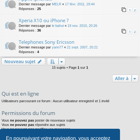
Dernier message par
MELR
«
17 févr. 2011, 19:44
Réponses :
25
1
2
Xperia X10 ou iPhone ?
Dernier message par
le bahut
«
19 nov. 2010, 20:26
Réponses :
36
1
2
Telephones Sony Ericsson
Dernier message par
yann77
«
21 sept. 2007, 20:21
Réponses :
4
Nouveau sujet
15 sujets • Page
1
sur
1
Aller à
Qui est en ligne
Utilisateurs parcourant ce forum : Aucun utilisateur enregistré et 1 invité
Permissions du forum
Vous
ne pouvez pas
poster de nouveaux sujets
Vous
ne pouvez pas
répondre aux sujets
Vous
ne pouvez pas
modifier vos messages
Vous
ne pouvez pas
supprimer vos messages
En poursuivant votre navigation, vous acceptez
Vous
ne pouvez pas
joindre des fichiers