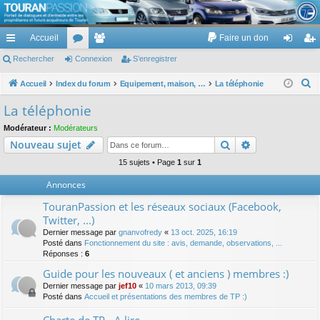
TouranPassion
Accueil
Faire un don
Le forum des propriétaires ou futurs acquéreurs du Volkswagen Touran
cc
Rechercher
or
Connexion
e
S’enregistrer
on
’e
ès
u
m
ne
nr
R
Accueil
Index du forum
Equipement, maison, famille, passion, hobby, détente, ...
La téléphonie
e
ra
m
br
xi
eg
La téléphonie
c
pi
s
es
on
ist
Modérateur :
Modérateurs
h
Rechercher
Recherche av
Nouveau sujet
de
re
e
r
15 sujets • Page
1
sur
1
r
c
Annonces
h
TouranPassion et les réseaux sociaux (Facebook,
e
Twitter, ...)
r
Dernier message par
gnanvofredy
«
13 oct. 2025, 16:19
Posté dans
Fonctionnement du site : avis, demande, observations, ...
Réponses :
6
Guide pour les nouveaux ( et anciens ) membres :)
Dernier message par
jef10
«
10 mars 2013, 09:39
Posté dans
Accueil et présentations des membres de TP :)