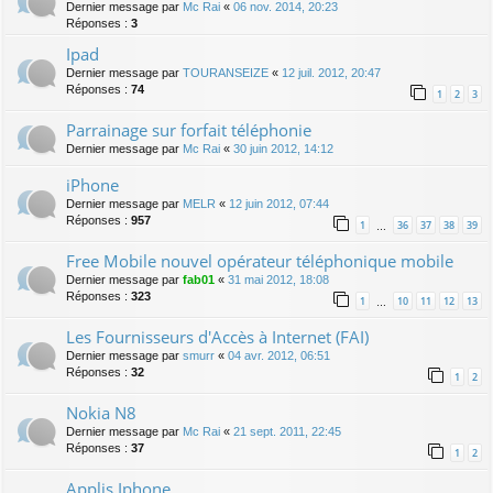
Dernier message par
Mc Rai
«
06 nov. 2014, 20:23
Réponses :
3
Ipad
Dernier message par
TOURANSEIZE
«
12 juil. 2012, 20:47
Réponses :
74
1
2
3
Parrainage sur forfait téléphonie
Dernier message par
Mc Rai
«
30 juin 2012, 14:12
iPhone
Dernier message par
MELR
«
12 juin 2012, 07:44
Réponses :
957
1
36
37
38
39
…
Free Mobile nouvel opérateur téléphonique mobile
Dernier message par
fab01
«
31 mai 2012, 18:08
Réponses :
323
1
10
11
12
13
…
Les Fournisseurs d'Accès à Internet (FAI)
Dernier message par
smurr
«
04 avr. 2012, 06:51
Réponses :
32
1
2
Nokia N8
Dernier message par
Mc Rai
«
21 sept. 2011, 22:45
Réponses :
37
1
2
Applis Iphone...