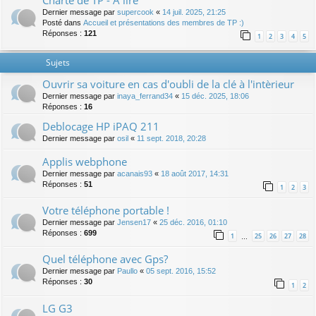
Charte de TP - A lire
Dernier message par
supercook
«
14 juil. 2025, 21:25
Posté dans
Accueil et présentations des membres de TP :)
Réponses :
121
1
2
3
4
5
Sujets
Ouvrir sa voiture en cas d'oubli de la clé à l'intèrieur
Dernier message par
inaya_ferrand34
«
15 déc. 2025, 18:06
Réponses :
16
Deblocage HP iPAQ 211
Dernier message par
osil
«
11 sept. 2018, 20:28
Applis webphone
Dernier message par
acanais93
«
18 août 2017, 14:31
Réponses :
51
1
2
3
Votre téléphone portable !
Dernier message par
Jensen17
«
25 déc. 2016, 01:10
Réponses :
699
1
25
26
27
28
…
Quel téléphone avec Gps?
Dernier message par
Paullo
«
05 sept. 2016, 15:52
Réponses :
30
1
2
LG G3