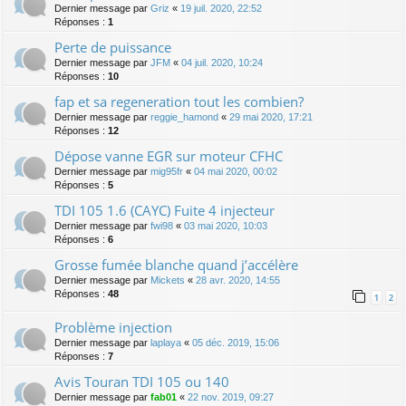
Dernier message par
Griz
«
19 juil. 2020, 22:52
Réponses :
1
Perte de puissance
Dernier message par
JFM
«
04 juil. 2020, 10:24
Réponses :
10
fap et sa regeneration tout les combien?
Dernier message par
reggie_hamond
«
29 mai 2020, 17:21
Réponses :
12
Dépose vanne EGR sur moteur CFHC
Dernier message par
mig95fr
«
04 mai 2020, 00:02
Réponses :
5
TDI 105 1.6 (CAYC) Fuite 4 injecteur
Dernier message par
fwi98
«
03 mai 2020, 10:03
Réponses :
6
Grosse fumée blanche quand j’accélère
Dernier message par
Mickets
«
28 avr. 2020, 14:55
Réponses :
48
1
2
Problème injection
Dernier message par
laplaya
«
05 déc. 2019, 15:06
Réponses :
7
Avis Touran TDI 105 ou 140
Dernier message par
fab01
«
22 nov. 2019, 09:27