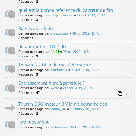
Réponses :
2
quel est la bonne reference du capteur de fap
Dernier message par
reggie_hamond
«
14 oct. 2019, 16:17
Réponses :
3
Ratées au ralenti
Dernier message par
crouzoulous
«
08 juil. 2019, 11:40
Réponses :
1
défaut moteur TDI 190
Dernier message par
fab01
«
05 juin 2019, 10:34
Réponses :
3
Touran 3 2.0L a du mal à démarrer
Dernier message par
charliminus
«
07 avr. 2019, 21:37
Réponses :
3
Encrassement filtre à particule ?
Dernier message par
Avnija
«
24 févr. 2019, 20:29
Réponses :
47
1
2
Touran DSG moteur BMM ne demarre pas
Dernier message par
touran_DE
«
13 mars 2019, 09:13
Réponses :
2
Ordre cylindre
Dernier message par
thebikerfou
«
18 févr. 2019, 16:36