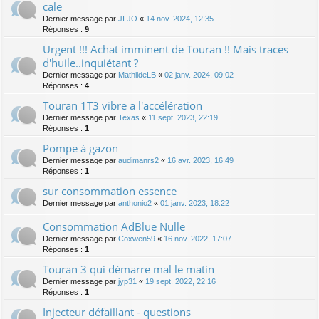
cale
Dernier message par
JI.JO
«
14 nov. 2024, 12:35
Réponses :
9
Urgent !!! Achat imminent de Touran !! Mais traces
d'huile..inquiétant ?
Dernier message par
MathildeLB
«
02 janv. 2024, 09:02
Réponses :
4
Touran 1T3 vibre a l'accélération
Dernier message par
Texas
«
11 sept. 2023, 22:19
Réponses :
1
Pompe à gazon
Dernier message par
audimanrs2
«
16 avr. 2023, 16:49
Réponses :
1
sur consommation essence
Dernier message par
anthonio2
«
01 janv. 2023, 18:22
Consommation AdBlue Nulle
Dernier message par
Coxwen59
«
16 nov. 2022, 17:07
Réponses :
1
Touran 3 qui démarre mal le matin
Dernier message par
jyp31
«
19 sept. 2022, 22:16
Réponses :
1
Injecteur défaillant - questions