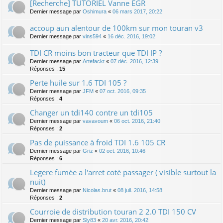
[Recherche] TUTORIEL Vanne EGR
Dernier message par
Oshimura
«
06 mars 2017, 20:22
accoup aun alentour de 100km sur mon touran v3
Dernier message par
vins594
«
16 déc. 2016, 19:02
TDI CR moins bon tracteur que TDI IP ?
Dernier message par
Artefackt
«
07 déc. 2016, 12:39
Réponses :
15
Perte huile sur 1.6 TDI 105 ?
Dernier message par
JFM
«
07 oct. 2016, 09:35
Réponses :
4
Changer un tdi140 contre un tdi105
Dernier message par
vavavoum
«
06 oct. 2016, 21:40
Réponses :
2
Pas de puissance à froid TDI 1.6 105 CR
Dernier message par
Griz
«
02 oct. 2016, 10:46
Réponses :
6
Legere fumèe a l'arret cotè passager ( visible surtout la
nuit)
Dernier message par
Nicolas.brut
«
08 juil. 2016, 14:58
Réponses :
2
Courroie de distribution touran 2 2.0 TDI 150 CV
Dernier message par
Sly83
«
20 avr. 2016, 20:42