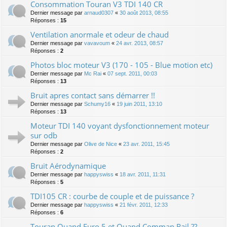
Consommation Touran V3 TDI 140 CR
Dernier message par
arnaud0307
«
30 août 2013, 08:55
Réponses :
15
Ventilation anormale et odeur de chaud
Dernier message par
vavavoum
«
24 avr. 2013, 08:57
Réponses :
2
Photos bloc moteur V3 (170 - 105 - Blue motion etc)
Dernier message par
Mc Rai
«
07 sept. 2011, 00:03
Réponses :
13
Bruit apres contact sans démarrer !!
Dernier message par
Schumy16
«
19 juin 2011, 13:10
Réponses :
13
Moteur TDI 140 voyant dysfonctionnement moteur
sur odb
Dernier message par
Olive de Nice
«
23 avr. 2011, 15:45
Réponses :
2
Bruit Aérodynamique
Dernier message par
happyswiss
«
18 avr. 2011, 11:31
Réponses :
5
TDI105 CR : courbe de couple et de puissance ?
Dernier message par
happyswiss
«
21 févr. 2011, 12:33
Réponses :
6
Touran Quand Euro 5 et Quand Comman Rail ??