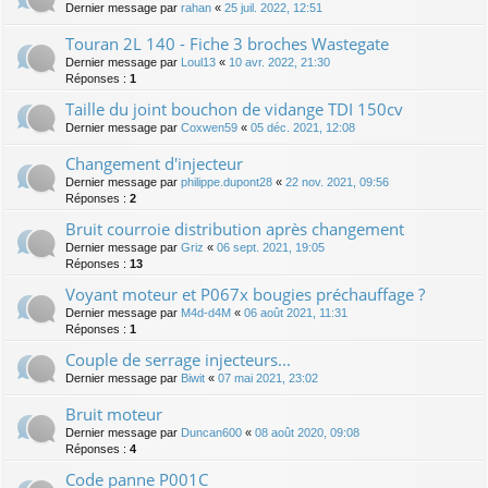
Dernier message par
rahan
«
25 juil. 2022, 12:51
Touran 2L 140 - Fiche 3 broches Wastegate
Dernier message par
Loul13
«
10 avr. 2022, 21:30
Réponses :
1
Taille du joint bouchon de vidange TDI 150cv
Dernier message par
Coxwen59
«
05 déc. 2021, 12:08
Changement d'injecteur
Dernier message par
philippe.dupont28
«
22 nov. 2021, 09:56
Réponses :
2
Bruit courroie distribution après changement
Dernier message par
Griz
«
06 sept. 2021, 19:05
Réponses :
13
Voyant moteur et P067x bougies préchauffage ?
Dernier message par
M4d-d4M
«
06 août 2021, 11:31
Réponses :
1
Couple de serrage injecteurs...
Dernier message par
Biwit
«
07 mai 2021, 23:02
Bruit moteur
Dernier message par
Duncan600
«
08 août 2020, 09:08
Réponses :
4
Code panne P001C