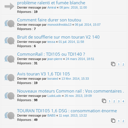
problème ralenti et fumée blanche
Dernier message par
Amiral
«
08 janv. 2016, 11:00
Réponses :
19
Comment faire durer son toutou
Dernier message par
monoskifreddu13
«
06 juil. 2014, 15:07
Réponses :
7
Bruit de soufflerie sur mon touran V2 140
Dernier message par
tessa
«
01 juil. 2014, 11:58
Réponses :
6
CommonRail : TDI105 ou TDI140 ?
Dernier message par
jean-pierre
«
24 mars 2014, 18:51
Réponses :
31
1
2
Avis touran V3 1,6 TDI 105
Dernier message par
borated
«
13 févr. 2014, 15:33
Réponses :
19
Nouveaux moteurs Common rail : Vos commentaires .
Dernier message par
LudoLudo
«
26 nov. 2013, 19:09
Réponses :
98
1
2
3
4
TOURAN TDI105 1,6 DSG : consommation énorme
Dernier message par
BABS
«
11 sept. 2013, 13:22
Réponses :
49
1
2