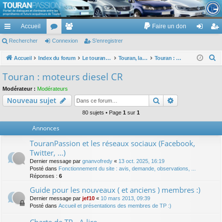
TouranPassion
Accueil
Faire un don
Le forum des propriétaires ou futurs acquéreurs du Volkswagen Touran
cc
Rechercher
or
Connexion
e
S’enregistrer
on
’e
ès
u
m
ne
nr
R
Accueil
Index du forum
Le touran dans ses versions I (V1 V2 V3) et II ...
Touran, la mécanique : moteurs, boites, transmissions, freins, direction, roues
Touran : moteurs diesel CR
e
ra
m
br
xi
eg
Touran : moteurs diesel CR
c
pi
s
es
on
ist
Modérateur :
Modérateurs
h
Rechercher
Recherche av
Nouveau sujet
de
re
e
r
80 sujets • Page
1
sur
1
r
c
Annonces
h
TouranPassion et les réseaux sociaux (Facebook,
e
Twitter, ...)
r
Dernier message par
gnanvofredy
«
13 oct. 2025, 16:19
Posté dans
Fonctionnement du site : avis, demande, observations, ...
Réponses :
6
Guide pour les nouveaux ( et anciens ) membres :)
Dernier message par
jef10
«
10 mars 2013, 09:39
Posté dans
Accueil et présentations des membres de TP :)