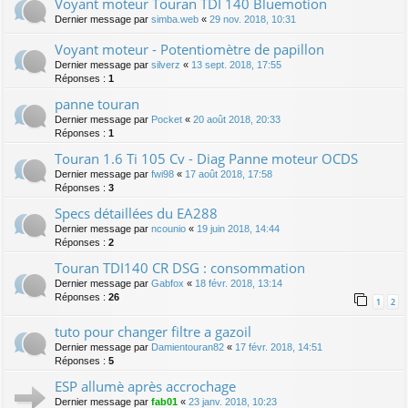
Voyant moteur Touran TDI 140 Bluemotion
Dernier message par
simba.web
«
29 nov. 2018, 10:31
Voyant moteur - Potentiomètre de papillon
Dernier message par
silverz
«
13 sept. 2018, 17:55
Réponses :
1
panne touran
Dernier message par
Pocket
«
20 août 2018, 20:33
Réponses :
1
Touran 1.6 Ti 105 Cv - Diag Panne moteur OCDS
Dernier message par
fwi98
«
17 août 2018, 17:58
Réponses :
3
Specs détaillées du EA288
Dernier message par
ncounio
«
19 juin 2018, 14:44
Réponses :
2
Touran TDI140 CR DSG : consommation
Dernier message par
Gabfox
«
18 févr. 2018, 13:14
Réponses :
26
1
2
tuto pour changer filtre a gazoil
Dernier message par
Damientouran82
«
17 févr. 2018, 14:51
Réponses :
5
ESP allumè après accrochage
Dernier message par
fab01
«
23 janv. 2018, 10:23