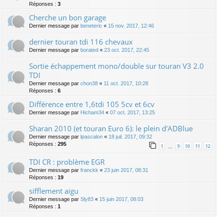
Réponses :
3
Cherche un bon garage
Dernier message par
beneteric
«
15 nov. 2017, 12:46
dernier touran tdi 116 chevaux
Dernier message par
borated
«
23 oct. 2017, 22:45
Sortie échappement mono/double sur touran V3 2.0
TDI
Dernier message par
chon38
«
11 oct. 2017, 10:28
Réponses :
6
Différence entre 1,6tdi 105 5cv et 6cv
Dernier message par
Hicham34
«
07 oct. 2017, 13:25
Sharan 2010 (et touran Euro 6): le plein d'ADBlue
Dernier message par
lpascalon
«
18 juil. 2017, 09:32
Réponses :
295
1
9
10
11
12
…
TDI CR : problème EGR
Dernier message par
franckk
«
23 juin 2017, 08:31
Réponses :
19
sifflement aigu
Dernier message par
Sly83
«
15 juin 2017, 08:03
Réponses :
1