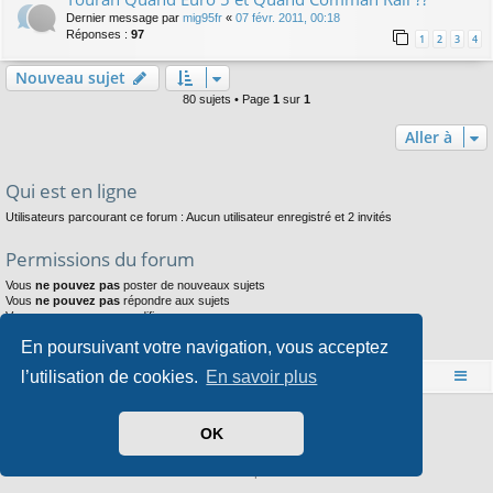
Dernier message par
mig95fr
«
07 févr. 2011, 00:18
Réponses :
97
1
2
3
4
Nouveau sujet
80 sujets • Page
1
sur
1
Aller à
Qui est en ligne
Utilisateurs parcourant ce forum : Aucun utilisateur enregistré et 2 invités
Permissions du forum
Vous
ne pouvez pas
poster de nouveaux sujets
Vous
ne pouvez pas
répondre aux sujets
Vous
ne pouvez pas
modifier vos messages
Vous
ne pouvez pas
supprimer vos messages
En poursuivant votre navigation, vous acceptez
Vous
ne pouvez pas
joindre des fichiers
l’utilisation de cookies.
En savoir plus
Accueil
Index du forum
Développé par
phpBB
® Forum Software © phpBB Limited
OK
Style par
Arty
- phpBB 3.3 par MrGaby
Traduit par
phpBB-fr.com
Confidentialité
|
Conditions