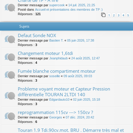
Charte de TP - A lire
Dernier message par
supercook
«
14 juil. 2025, 21:25
Posté dans
Accueil et présentations des membres de TP :)
Réponses :
121
1
2
3
4
5
Sujets
Defaut Sonde NOX
Dernier message par
Bastien T.
«
05 juin 2026, 17:38
Réponses :
3
Changement moteur 1,6tdi
Dernier message par
Jeanphidaub
«
24 août 2025, 12:47
Réponses :
4
Fumée blanche compartiment moteur
Dernier message par
soseille
«
09 août 2025, 09:03
Réponses :
3
Probleme voyant moteur et Capteur Pression
différentielle TOURAN 2LTDI 140
Dernier message par
Edgardauto10
«
02 juin 2025, 15:18
Réponses :
3
reprogrammation 115cv ---> 150cv ?
Dernier message par
Georges
«
07 déc. 2024, 20:42
Réponses :
6
Touran 1.9 Tdi.90cv.mot. BRU . Démarre très mal et