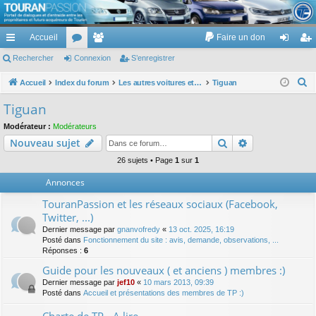
TouranPassion
Accueil
Faire un don
Le forum des propriétaires ou futurs acquéreurs du Volkswagen Touran
cc
Rechercher
or
Connexion
e
S’enregistrer
on
’e
ès
u
m
ne
nr
R
Accueil
Index du forum
Les autres voitures et ce qui touche à la voiture
Tiguan
e
ra
m
br
xi
eg
Tiguan
c
pi
s
es
on
ist
Modérateur :
Modérateurs
h
Rechercher
Recherche av
Nouveau sujet
de
re
e
r
26 sujets • Page
1
sur
1
r
c
Annonces
h
TouranPassion et les réseaux sociaux (Facebook,
e
Twitter, ...)
r
Dernier message par
gnanvofredy
«
13 oct. 2025, 16:19
Posté dans
Fonctionnement du site : avis, demande, observations, ...
Réponses :
6
Guide pour les nouveaux ( et anciens ) membres :)
Dernier message par
jef10
«
10 mars 2013, 09:39
Posté dans
Accueil et présentations des membres de TP :)