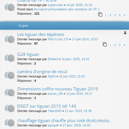
Charte de TP - A lire
Dernier message par
supercook
«
14 juil. 2025, 21:25
Posté dans
Accueil et présentations des membres de TP :)
Réponses :
121
1
2
3
4
5
Sujets
Les tiguan des tépéïstes
Dernier message par
Phil.S-Line 170
«
17 juin 2014, 10:57
Réponses :
97
1
2
3
4
G28 tiguan
Dernier message par
Elodie2
«
16 janv. 2025, 14:31
Réponses :
2
caméra d'origine de recul
Dernier message par
Sly83
«
10 juin 2023, 11:52
Réponses :
4
Dimensions coffre nouveau Tiguan 2019
Dernier message par
touran_DE
«
12 juin 2019, 15:17
Réponses :
1
DSG7 sur tiguan 2015 tdi 140
Dernier message par
Tilan2003
«
21 avr. 2019, 22:36
chauffage tiguan chauffe plus coté droit,résolu.
Dernier message par
pasquifr
«
27 janv. 2018, 16:43