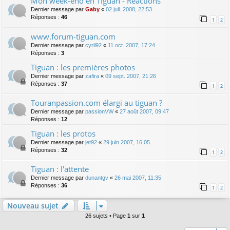
Mon week-end en Tiguan - Réactions
Dernier message par
Gaby
«
02 juil. 2008, 22:53
Réponses :
46
1
2
www.forum-tiguan.com
Dernier message par
cyril92
«
11 oct. 2007, 17:24
Réponses :
3
Tiguan : les premières photos
Dernier message par
zafira
«
09 sept. 2007, 21:26
Réponses :
37
1
2
Touranpassion.com élargi au tiguan ?
Dernier message par
passionVW
«
27 août 2007, 09:47
Réponses :
12
Tiguan : les protos
Dernier message par
jet92
«
29 juin 2007, 16:05
Réponses :
32
1
2
Tiguan : l'attente
Dernier message par
dunantgv
«
26 mai 2007, 11:35
Réponses :
36
1
2
Nouveau sujet
26 sujets • Page
1
sur
1