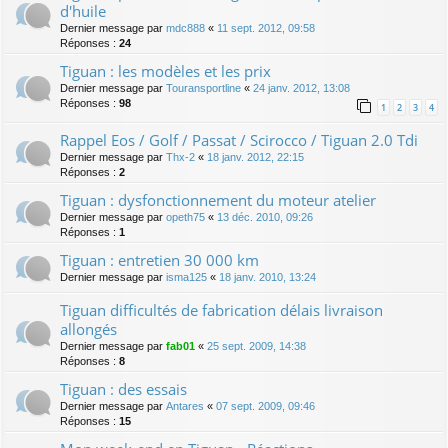
d'huile
Dernier message par
mdc888
«
11 sept. 2012, 09:58
Réponses :
24
Tiguan : les modèles et les prix
Dernier message par
Touransportline
«
24 janv. 2012, 13:08
Réponses :
98
1
2
3
4
Rappel Eos / Golf / Passat / Scirocco / Tiguan 2.0 Tdi
Dernier message par
Thx-2
«
18 janv. 2012, 22:15
Réponses :
2
Tiguan : dysfonctionnement du moteur atelier
Dernier message par
opeth75
«
13 déc. 2010, 09:26
Réponses :
1
Tiguan : entretien 30 000 km
Dernier message par
isma125
«
18 janv. 2010, 13:24
Tiguan difficultés de fabrication délais livraison
allongés
Dernier message par
fab01
«
25 sept. 2009, 14:38
Réponses :
8
Tiguan : des essais
Dernier message par
Antares
«
07 sept. 2009, 09:46
Réponses :
15