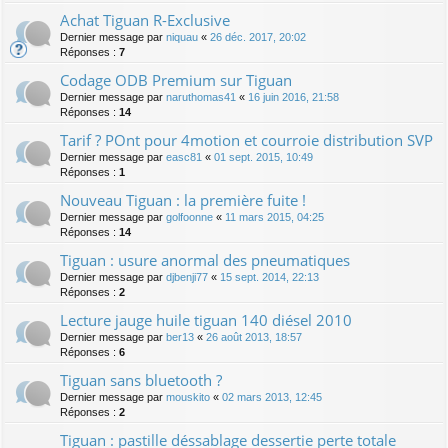
Achat Tiguan R-Exclusive
Dernier message par
niquau
«
26 déc. 2017, 20:02
Réponses :
7
Codage ODB Premium sur Tiguan
Dernier message par
naruthomas41
«
16 juin 2016, 21:58
Réponses :
14
Tarif ? POnt pour 4motion et courroie distribution SVP
Dernier message par
easc81
«
01 sept. 2015, 10:49
Réponses :
1
Nouveau Tiguan : la première fuite !
Dernier message par
golfoonne
«
11 mars 2015, 04:25
Réponses :
14
Tiguan : usure anormal des pneumatiques
Dernier message par
djbenji77
«
15 sept. 2014, 22:13
Réponses :
2
Lecture jauge huile tiguan 140 diésel 2010
Dernier message par
ber13
«
26 août 2013, 18:57
Réponses :
6
Tiguan sans bluetooth ?
Dernier message par
mouskito
«
02 mars 2013, 12:45
Réponses :
2
Tiguan : pastille déssablage dessertie perte totale