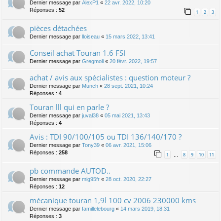
Dernier message par
AlexP1
«
22 avr. 2022, 10:20
Réponses :
52
1
2
3
pièces détachées
Dernier message par
lloiseau
«
15 mars 2022, 13:41
Conseil achat Touran 1.6 FSI
Dernier message par
Gregmoli
«
20 févr. 2022, 19:57
achat / avis aux spécialistes : question moteur ?
Dernier message par
Munch
«
28 sept. 2021, 10:24
Réponses :
4
Touran lll qui en parle ?
Dernier message par
juval38
«
05 mai 2021, 13:43
Réponses :
4
Avis : TDI 90/100/105 ou TDI 136/140/170 ?
Dernier message par
Tony39
«
06 avr. 2021, 15:06
Réponses :
258
1
8
9
10
11
…
pb commande AUTOD..
Dernier message par
mig95fr
«
28 oct. 2020, 22:27
Réponses :
12
mécanique touran 1,9l 100 cv 2006 230000 kms
Dernier message par
famillelebourg
«
14 mars 2019, 18:31
Réponses :
3