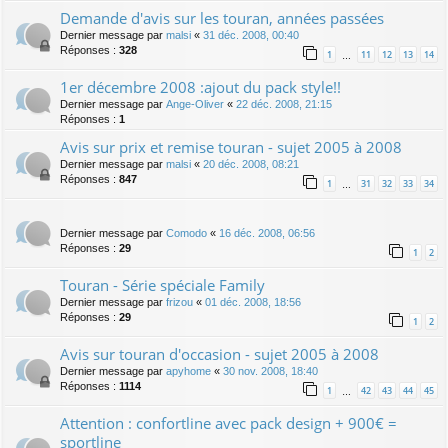
Demande d'avis sur les touran, années passées
Dernier message par
malsi
«
31 déc. 2008, 00:40
Réponses :
328
1
11
12
13
14
…
1er décembre 2008 :ajout du pack style!!
Dernier message par
Ange-Oliver
«
22 déc. 2008, 21:15
Réponses :
1
Avis sur prix et remise touran - sujet 2005 à 2008
Dernier message par
malsi
«
20 déc. 2008, 08:21
Réponses :
847
1
31
32
33
34
…
Dernier message par
Comodo
«
16 déc. 2008, 06:56
Réponses :
29
1
2
Touran - Série spéciale Family
Dernier message par
frizou
«
01 déc. 2008, 18:56
Réponses :
29
1
2
Avis sur touran d'occasion - sujet 2005 à 2008
Dernier message par
apyhome
«
30 nov. 2008, 18:40
Réponses :
1114
1
42
43
44
45
…
Attention : confortline avec pack design + 900€ =
sportline