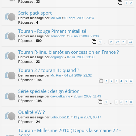
Réponses :
33
1
2
Serie pack sport
Dernier message par
Mc Rai
«
01 sept. 2009, 23:37
Réponses :
4
Touran - Rouge Piment métallisé
Dernier message par
Jeannot91
«
06 août 2009, 21:30
Réponses :
590
1
21
22
23
24
…
Touran R-line, bientôt en concession en France ?
Dernier message par
deglingot
«
07 juil. 2009, 13:00
Réponses :
23
Touran 2 / touran II : quand ?
Dernier message par
Mc Rai
«
04 juil. 2009, 22:32
Réponses :
144
1
2
3
4
5
6
Série spéciale : design édition
Dernier message par
davidetkarine
«
28 juin 2009, 11:49
Réponses :
198
1
5
6
7
8
…
Qualité VW ?
Dernier message par
Leboubou111
«
12 juin 2009, 00:17
Réponses :
24
Touran - Millésime 2010 ( Depuis la semaine 22 -
2009)