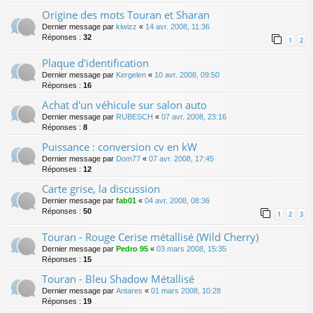
Origine des mots Touran et Sharan
Dernier message par
kiwizz
«
14 avr. 2008, 11:36
Réponses :
32
1
2
Plaque d'identification
Dernier message par
Kergelen
«
10 avr. 2008, 09:50
Réponses :
16
Achat d'un véhicule sur salon auto
Dernier message par
RUBESCH
«
07 avr. 2008, 23:16
Réponses :
8
Puissance : conversion cv en kW
Dernier message par
Dom77
«
07 avr. 2008, 17:45
Réponses :
12
Carte grise, la discussion
Dernier message par
fab01
«
04 avr. 2008, 08:36
Réponses :
50
1
2
3
Touran - Rouge Cerise métallisé (Wild Cherry)
Dernier message par
Pedro 95
«
03 mars 2008, 15:35
Réponses :
15
Touran - Bleu Shadow Métallisé
Dernier message par
Antares
«
01 mars 2008, 10:28
Réponses :
19