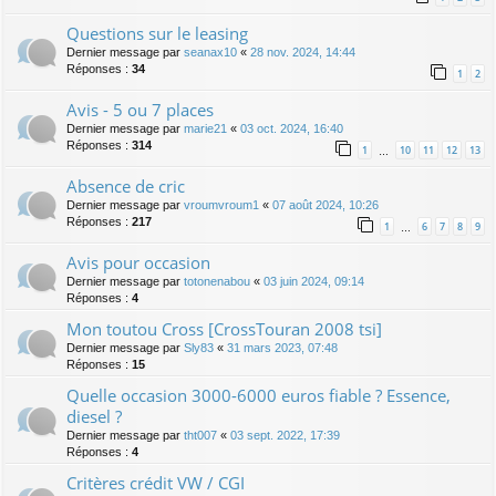
Questions sur le leasing
Dernier message par
seanax10
«
28 nov. 2024, 14:44
Réponses :
34
1
2
Avis - 5 ou 7 places
Dernier message par
marie21
«
03 oct. 2024, 16:40
Réponses :
314
1
10
11
12
13
…
Absence de cric
Dernier message par
vroumvroum1
«
07 août 2024, 10:26
Réponses :
217
1
6
7
8
9
…
Avis pour occasion
Dernier message par
totonenabou
«
03 juin 2024, 09:14
Réponses :
4
Mon toutou Cross [CrossTouran 2008 tsi]
Dernier message par
Sly83
«
31 mars 2023, 07:48
Réponses :
15
Quelle occasion 3000-6000 euros fiable ? Essence,
diesel ?
Dernier message par
tht007
«
03 sept. 2022, 17:39
Réponses :
4
Critères crédit VW / CGI