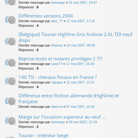
Dernier message par
dunantgv
«
31 mai 2007, 19:47
Réponses :
6
Différentes versions 2006
Dernier message par
alex_77
«
27 mai 2007, 17:16
Réponses :
4
[Belgique] Touran Highline Gris Ardoise 2.0L TDI neuf
dispo
Dernier message par
Antares
«
24 mai 2007, 08:48
Réponses :
6
Reprise écolo et instants privilèges 2 ???
Dernier message par
yann77
«
17 mai 2007, 16:26
Réponses :
9
140 TSI - chevaux fiscaux en France ?
Dernier message par
cigogne
«
11 mai 2007, 13:31
Réponses :
4
Différence entre finition allemande (Highline) et
française
Dernier message par
dbercot
«
07 mai 2007, 16:36
Marge sur l'occasion superieur au neuf ...
Dernier message par
dunantgv
«
03 mai 2007, 21:39
Réponses :
2
Touran - Intérieur beige