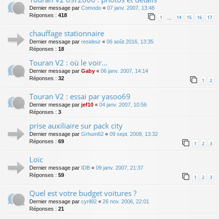
Dernier message par
Comodo
«
07 janv. 2007, 13:48
Réponses :
418
1
14
15
16
17
…
chauffage stationnaire
Dernier message par
resideur
«
06 août 2016, 13:35
Réponses :
18
Touran V2 : où le voir...
Dernier message par
Gaby
«
06 janv. 2007, 14:14
Réponses :
32
1
2
Touran V2 : essai par yasoo69
Dernier message par
jef10
«
04 janv. 2007, 10:56
Réponses :
3
prise auxiliaire sur pack city
Dernier message par
Grhum62
«
09 sept. 2008, 13:32
Réponses :
69
1
2
3
Loïc
Dernier message par
IDB
«
09 janv. 2007, 21:37
Réponses :
59
1
2
3
Quel est votre budget voitures ?
Dernier message par
cyril92
«
26 nov. 2006, 22:01
Réponses :
21