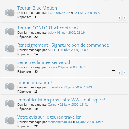
Touran Blue Motion
Dernier message par
TOURANSEIZE
«
23 févr. 2009, 10:30
Réponses :
31
1
2
Touran CONFORT V1 contre V2
Dernier message par
polo
«
06 févr. 2009, 21:19
Réponses :
22
Renseignement - Signature bon de commande
Dernier message par
MELR
«
04 févr. 2009, 07:09
Réponses :
14
Série très limitée kenwood
Dernier message par
ricco
«
26 janv. 2009, 16:33
Réponses :
33
1
2
touran ou zafira ?
Dernier message par
chamelot
«
21 janv. 2009, 16:43
Réponses :
11
Immatriculation provisoire WWU qui expire!
Dernier message par
Cargo
«
21 janv. 2009, 16:41
Réponses :
19
Votre avis sur le touran traveller
Dernier message par
monoskifreddu13
«
13 janv. 2009, 13:14
Réponses :
22