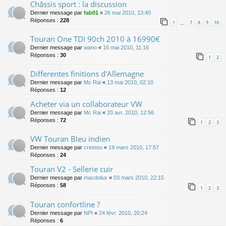
Châssis sport : la discussion
Dernier message par
fab01
«
26 mai 2010, 13:40
Réponses :
228
1
7
8
9
10
…
Touran One TDI 90ch 2010 à 16990€
Dernier message par
wano
«
16 mai 2010, 11:16
Réponses :
30
1
2
Differentes finitions d'Allemagne
Dernier message par
Mc Rai
«
13 mai 2010, 02:10
Réponses :
12
Acheter via un collaborateur VW
Dernier message par
Mc Rai
«
20 avr. 2010, 12:56
Réponses :
72
1
2
3
VW Touran Bleu indien
Dernier message par
crestou
«
19 mars 2010, 17:57
Réponses :
24
Touran V2 - Sellerie cuir
Dernier message par
macdolux
«
03 mars 2010, 22:15
Réponses :
58
1
2
3
Touran confortline ?
Dernier message par
NPI
«
24 févr. 2010, 20:24
Réponses :
6