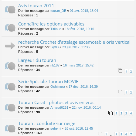
Avis touran 2011
Dernier message par
touran_DE
«
01 avr. 2018, 18:04
Réponses :
1
Connaître les options activables
Dernier message par
Titillaud
«
18 févr. 2018, 10:16
Réponses :
2
recherche Crochet d'attelage escamotable oris vertical
Dernier message par
Sly83
«
23 juil. 2017, 21:36
Réponses :
5
Largeur du touran
Dernier message par
nb187
«
16 mars 2017, 15:42
Réponses :
34
1
2
Série Spéciale Touran MOVIE
Dernier message par
Oshimura
«
17 déc. 2016, 16:39
Réponses :
42
1
2
Touran Carat : photos et avis en vrac
Dernier message par
Arnaud6251
«
22 nov. 2016, 00:14
Réponses :
98
1
2
3
4
Touran : conduite sur neige
Dernier message par
sebemi
«
26 oct. 2016, 12:45
Réponses :
160
1
4
5
6
7
…