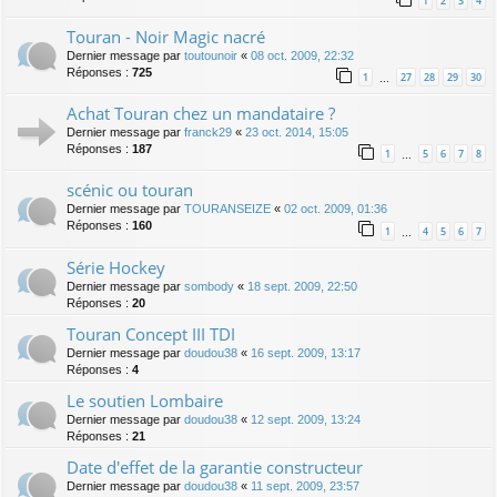
1
2
3
4
Touran - Noir Magic nacré
Dernier message par
toutounoir
«
08 oct. 2009, 22:32
Réponses :
725
1
27
28
29
30
…
Achat Touran chez un mandataire ?
Dernier message par
franck29
«
23 oct. 2014, 15:05
Réponses :
187
1
5
6
7
8
…
scénic ou touran
Dernier message par
TOURANSEIZE
«
02 oct. 2009, 01:36
Réponses :
160
1
4
5
6
7
…
Série Hockey
Dernier message par
sombody
«
18 sept. 2009, 22:50
Réponses :
20
Touran Concept III TDI
Dernier message par
doudou38
«
16 sept. 2009, 13:17
Réponses :
4
Le soutien Lombaire
Dernier message par
doudou38
«
12 sept. 2009, 13:24
Réponses :
21
Date d'effet de la garantie constructeur
Dernier message par
doudou38
«
11 sept. 2009, 23:57