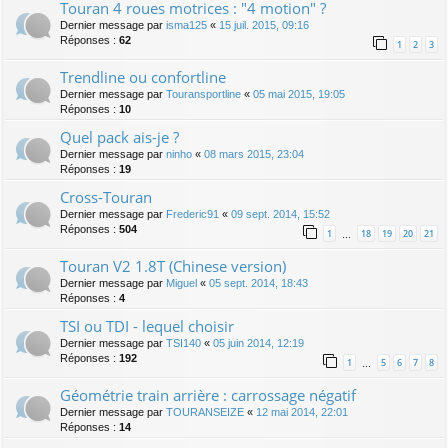
Touran 4 roues motrices : "4 motion" ?
Dernier message par
isma125
«
15 juil. 2015, 09:16
Réponses :
62
1
2
3
Trendline ou confortline
Dernier message par
Touransportline
«
05 mai 2015, 19:05
Réponses :
10
Quel pack ais-je ?
Dernier message par
ninho
«
08 mars 2015, 23:04
Réponses :
19
Cross-Touran
Dernier message par
Frederic91
«
09 sept. 2014, 15:52
Réponses :
504
1
18
19
20
21
…
Touran V2 1.8T (Chinese version)
Dernier message par
Miguel
«
05 sept. 2014, 18:43
Réponses :
4
TSI ou TDI - lequel choisir
Dernier message par
TSI140
«
05 juin 2014, 12:19
Réponses :
192
1
5
6
7
8
…
Géométrie train arrière : carrossage négatif
Dernier message par
TOURANSEIZE
«
12 mai 2014, 22:01
Réponses :
14