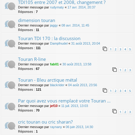
TDI105 entre 2007 et 2008, changement ?
Dernier message par
rudymaty
«
17 avr. 2014, 20:37
Réponses :
7
dimension touran
Dernier message par
jaggy
«
08 avr. 2014, 11:45
Réponses :
11
Touran TDI 170 : la discussion
Dernier message par
Dampfnudel
«
31 août 2013, 20:04
Réponses :
111
1
2
3
4
5
Touran R-line
Dernier message par
fab01
«
30 août 2013, 13:58
Réponses :
67
1
2
3
Touran - Bleu arctique métal
Dernier message par
blackrider
«
04 août 2013, 23:56
Réponses :
121
1
2
3
4
5
Par quoi avez vous remplacé votre Touran ...
Dernier message par
jef10
«
11 juil. 2013, 13:03
Réponses :
70
1
2
3
cric touran ou cric sharan?
Dernier message par
raynany
«
06 juin 2013, 14:30
Réponses :
1