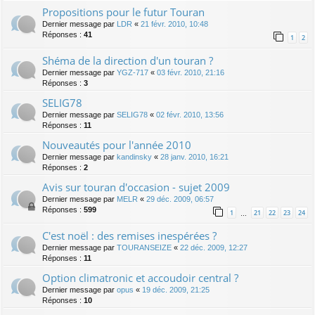
Propositions pour le futur Touran
Dernier message par
LDR
«
21 févr. 2010, 10:48
Réponses :
41
1
2
Shéma de la direction d'un touran ?
Dernier message par
YGZ-717
«
03 févr. 2010, 21:16
Réponses :
3
SELIG78
Dernier message par
SELIG78
«
02 févr. 2010, 13:56
Réponses :
11
Nouveautés pour l'année 2010
Dernier message par
kandinsky
«
28 janv. 2010, 16:21
Réponses :
2
Avis sur touran d'occasion - sujet 2009
Dernier message par
MELR
«
29 déc. 2009, 06:57
Réponses :
599
1
21
22
23
24
…
C'est noël : des remises inespérées ?
Dernier message par
TOURANSEIZE
«
22 déc. 2009, 12:27
Réponses :
11
Option climatronic et accoudoir central ?
Dernier message par
opus
«
19 déc. 2009, 21:25
Réponses :
10