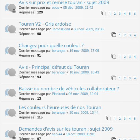
Avis sur prix et remise touran - sujet 2009
Dernier message par
opus
«
05 déc. 2009, 21:42
Réponses :
129
1
2
3
4
5
6
Touran V2 - Gris ardoise
Dernier message par
JamesBond
«
30 nov. 2009, 23:06
Réponses :
98
1
2
3
4
Changez pour quelle couleur ?
Dernier message par
beranger
«
19 nov. 2009, 17:09
Réponses :
91
1
2
3
4
Avis - Principal défaut du Touran
Dernier message par
beranger
«
10 nov. 2009, 18:43
Réponses :
93
1
2
3
4
Baisse du nombre de véhicules collaborateur ?
Dernier message par
Pleskool
«
06 nov. 2009, 12:04
Réponses :
13
Les couleurs heureuses de nos Touran
Dernier message par
beranger
«
30 oct. 2009, 13:44
Réponses :
115
1
2
3
4
5
Demandes d'avis sur les touran : sujet 2009
Dernier message par
seb 44
«
18 oct. 2009, 11:01
Réponses :
97