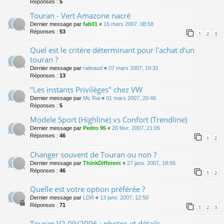
Réponses :
5
Touran - Vert Amazone nacré
Dernier message par
fab01
«
16 mars 2007, 08:58
Réponses :
53
1
2
3
Quel est le critère déterminant pour l'achat d'un
touran ?
Dernier message par
ratinaud
«
07 mars 2007, 19:31
Réponses :
13
"Les instants Privilèges" chez VW
Dernier message par
Mc Rai
«
01 mars 2007, 20:46
Réponses :
5
Modele Sport (Highline) vs Confort (Trendline)
Dernier message par
Pedro 95
«
20 févr. 2007, 21:05
Réponses :
46
1
2
Changer souvent de Touran ou non ?
Dernier message par
ThinkDifferent
«
27 janv. 2007, 18:56
Réponses :
46
1
2
Quelle est votre option préférée ?
Dernier message par
LDR
«
13 janv. 2007, 12:50
Réponses :
71
1
2
3
Touran V2 09/2006 : photos et détails