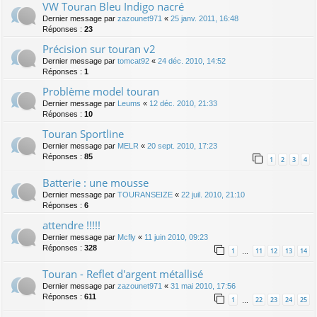
VW Touran Bleu Indigo nacré
Dernier message par
zazounet971
«
25 janv. 2011, 16:48
Réponses :
23
Précision sur touran v2
Dernier message par
tomcat92
«
24 déc. 2010, 14:52
Réponses :
1
Problème model touran
Dernier message par
Leums
«
12 déc. 2010, 21:33
Réponses :
10
Touran Sportline
Dernier message par
MELR
«
20 sept. 2010, 17:23
Réponses :
85
1
2
3
4
Batterie : une mousse
Dernier message par
TOURANSEIZE
«
22 juil. 2010, 21:10
Réponses :
6
attendre !!!!!
Dernier message par
Mcfly
«
11 juin 2010, 09:23
Réponses :
328
1
11
12
13
14
…
Touran - Reflet d'argent métallisé
Dernier message par
zazounet971
«
31 mai 2010, 17:56
Réponses :
611
1
22
23
24
25
…