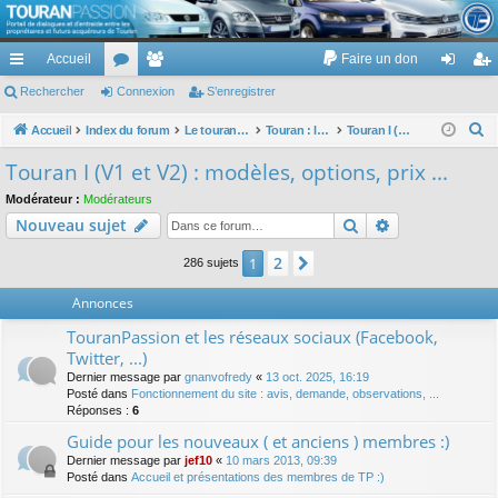
TouranPassion
Accueil
Faire un don
Le forum des propriétaires ou futurs acquéreurs du Volkswagen Touran
cc
Rechercher
or
Connexion
e
S’enregistrer
on
’e
ès
u
m
ne
nr
R
Accueil
Index du forum
Le touran dans ses versions I (V1 V2 V3) et II ...
Touran : les modèles, les prix, les achats, les options, ...
Touran I (V1 et V2) : modèles, options, prix ...
e
ra
m
br
xi
eg
Touran I (V1 et V2) : modèles, options, prix ...
c
pi
s
es
on
ist
Modérateur :
Modérateurs
h
Rechercher
Recherche av
Nouveau sujet
de
re
e
r
r
2
1
Suivante
286 sujets
c
Annonces
h
e
TouranPassion et les réseaux sociaux (Facebook,
r
Twitter, ...)
Dernier message par
gnanvofredy
«
13 oct. 2025, 16:19
Posté dans
Fonctionnement du site : avis, demande, observations, ...
Réponses :
6
Guide pour les nouveaux ( et anciens ) membres :)
Dernier message par
jef10
«
10 mars 2013, 09:39
Posté dans
Accueil et présentations des membres de TP :)