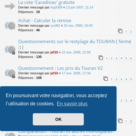
La cote 'Caradisiac' gratuite
Dernier message par
fxp2008
«
13 juin 2007, 11:14
Réponses :
19
Achat - Calculer la remise
Dernier message par
cyril92
«
25 nov. 2006, 10:40
Réponses :
46
1
2
Questionnements sur le restylage du TOURAN [ fermé
:) ]
Dernier message par
jef10
«
22 nov. 2006, 12:58
Réponses :
130
1
2
3
4
5
6
Questionnement : Les prix du Touran V2
Dernier message par
jef10
«
17 nov. 2006, 17:34
Réponses :
108
1
2
3
4
5
Arrêt fabrication des Touran 2006
Dernier message par
touran21
«
10 nov. 2006, 20:37
En poursuivant votre navigation, vous acceptez
Réponses :
94
1
2
3
4
l’utilisation de cookies.
En savoir plus
Touran - Couleurs spécifiques
Dernier message par
fab01
«
06 nov. 2006, 21:28
OK
Réponses :
31
1
2
Comparaison : Touran vs autres monospaces