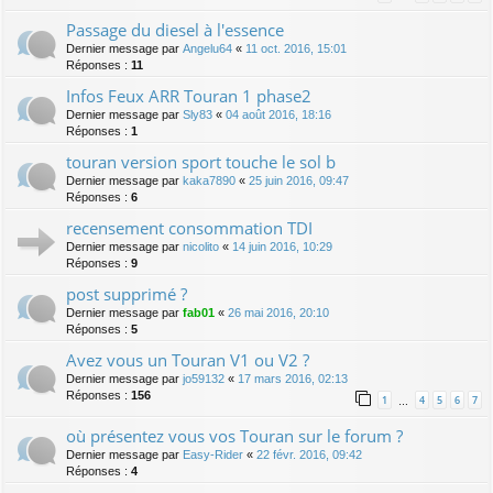
Passage du diesel à l'essence
Dernier message par
Angelu64
«
11 oct. 2016, 15:01
Réponses :
11
Infos Feux ARR Touran 1 phase2
Dernier message par
Sly83
«
04 août 2016, 18:16
Réponses :
1
touran version sport touche le sol b
Dernier message par
kaka7890
«
25 juin 2016, 09:47
Réponses :
6
recensement consommation TDI
Dernier message par
nicolito
«
14 juin 2016, 10:29
Réponses :
9
post supprimé ?
Dernier message par
fab01
«
26 mai 2016, 20:10
Réponses :
5
Avez vous un Touran V1 ou V2 ?
Dernier message par
jo59132
«
17 mars 2016, 02:13
Réponses :
156
1
4
5
6
7
…
où présentez vous vos Touran sur le forum ?
Dernier message par
Easy-Rider
«
22 févr. 2016, 09:42
Réponses :
4