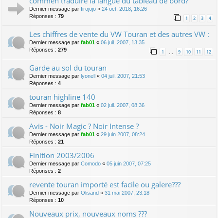
commen traduire la langue du tableau de bord?
Dernier message par
firojojo
«
24 oct. 2018, 16:26
Réponses :
79
1
2
3
4
Les chiffres de vente du VW Touran et des autres VW :
Dernier message par
fab01
«
06 juil. 2007, 13:35
Réponses :
279
1
9
10
11
12
…
Garde au sol du touran
Dernier message par
lyonell
«
04 juil. 2007, 21:53
Réponses :
4
touran highline 140
Dernier message par
fab01
«
02 juil. 2007, 08:36
Réponses :
8
Avis - Noir Magic ? Noir Intense ?
Dernier message par
fab01
«
29 juin 2007, 08:24
Réponses :
21
Finition 2003/2006
Dernier message par
Comodo
«
05 juin 2007, 07:25
Réponses :
2
revente touran importé est facile ou galere???
Dernier message par
Olisand
«
31 mai 2007, 23:18
Réponses :
10
Nouveaux prix, nouveaux noms ???