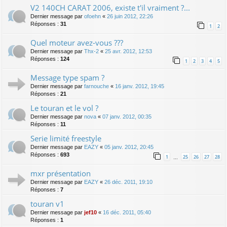
V2 140CH CARAT 2006, existe t'il vraiment ?...
Dernier message par
ofoehn
«
26 juin 2012, 22:26
Réponses :
31
1
2
Quel moteur avez-vous ???
Dernier message par
Thx-2
«
25 avr. 2012, 12:53
Réponses :
124
1
2
3
4
5
Message type spam ?
Dernier message par
farnouche
«
16 janv. 2012, 19:45
Réponses :
21
Le touran et le vol ?
Dernier message par
nova
«
07 janv. 2012, 00:35
Réponses :
11
Serie limité freestyle
Dernier message par
EAZY
«
05 janv. 2012, 20:45
Réponses :
693
1
25
26
27
28
…
mxr présentation
Dernier message par
EAZY
«
26 déc. 2011, 19:10
Réponses :
7
touran v1
Dernier message par
jef10
«
16 déc. 2011, 05:40
Réponses :
1