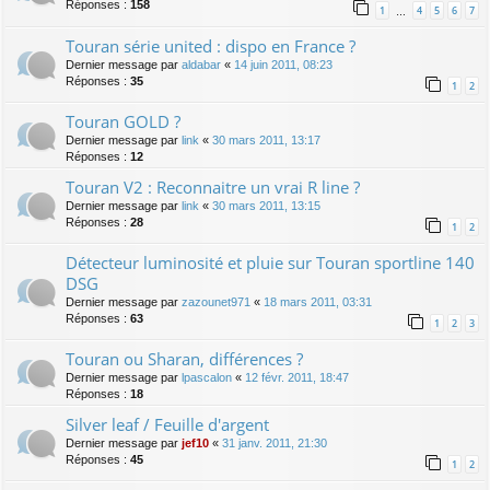
Réponses :
158
1
4
5
6
7
…
Touran série united : dispo en France ?
Dernier message par
aldabar
«
14 juin 2011, 08:23
Réponses :
35
1
2
Touran GOLD ?
Dernier message par
link
«
30 mars 2011, 13:17
Réponses :
12
Touran V2 : Reconnaitre un vrai R line ?
Dernier message par
link
«
30 mars 2011, 13:15
Réponses :
28
1
2
Détecteur luminosité et pluie sur Touran sportline 140
DSG
Dernier message par
zazounet971
«
18 mars 2011, 03:31
Réponses :
63
1
2
3
Touran ou Sharan, différences ?
Dernier message par
lpascalon
«
12 févr. 2011, 18:47
Réponses :
18
Silver leaf / Feuille d'argent
Dernier message par
jef10
«
31 janv. 2011, 21:30
Réponses :
45
1
2