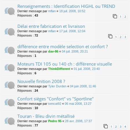
Renseignements : Identification HIGHL ou TREND
Dernier message par
mflan
«
18 juil. 2008, 10:52
Réponses :
43
1
2
Délai entre fabrication et livraison
Dernier message par
mflan
«
17 juil. 2008, 12:04
Réponses :
72
1
2
3
différence entre modèle selection et confort ?
Dernier message par
dav-86
«
04 juil. 2008, 20:21
Réponses :
1
Moteurs TDI 105 ou 140 ch : différence visuelle
Dernier message par
ThinkDifferent
«
01 juil. 2008, 23:40
Réponses :
6
Nouvelle finition 2008 ?
Dernier message par
Tyler Durden
«
04 juin 2008, 11:46
Réponses :
24
Confort sièges "Confort" vs "Sportline"
Dernier message par
tomcat92
«
06 mai 2008, 13:27
Réponses :
10
Touran - Bleu divin métallisé
Dernier message par
Pedro 95
«
28 avr. 2008, 17:37
Réponses :
77
1
2
3
4