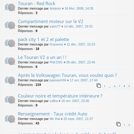
Touran - Red Rock
Dernier message par
Antares
«
16 févr. 2008, 14:35
Réponses :
3
Compartiment moteur sur le V2
Dernier message par
yann77
«
14 déc. 2007, 19:31
Réponses :
8
pack city 1 et 2 et palette
Dernier message par
Goyaves
«
11 déc. 2007, 10:23
Réponses :
18
Le Touran V2 a un an ! !
Dernier message par
Phil DSG
«
05 déc. 2007, 22:46
Réponses :
6
Après le Volkswagen Touran, vous voulez quoi ?
Dernier message par
passionVW
«
17 oct. 2007, 17:44
Réponses :
219
1
6
7
8
9
…
Couleur noire et température intérieure ?
Dernier message par
zafira
«
16 oct. 2007, 23:35
Réponses :
9
Renseignement - Taux crédit Auto
Dernier message par
Mc Rai
«
20 sept. 2007, 21:37
Réponses :
43
1
2