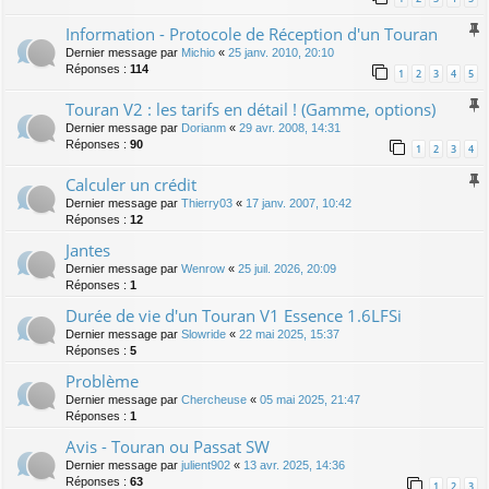
Information - Protocole de Réception d'un Touran
Dernier message par
Michio
«
25 janv. 2010, 20:10
Réponses :
114
1
2
3
4
5
Touran V2 : les tarifs en détail ! (Gamme, options)
Dernier message par
Dorianm
«
29 avr. 2008, 14:31
Réponses :
90
1
2
3
4
Calculer un crédit
Dernier message par
Thierry03
«
17 janv. 2007, 10:42
Réponses :
12
Jantes
Dernier message par
Wenrow
«
25 juil. 2026, 20:09
Réponses :
1
Durée de vie d'un Touran V1 Essence 1.6LFSi
Dernier message par
Slowride
«
22 mai 2025, 15:37
Réponses :
5
Problème
Dernier message par
Chercheuse
«
05 mai 2025, 21:47
Réponses :
1
Avis - Touran ou Passat SW
Dernier message par
julient902
«
13 avr. 2025, 14:36
Réponses :
63
1
2
3