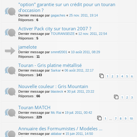
"option" garantie sur un crédit pour un touran
d'occasion ?
Dernier message par
gagaches
«
25 nov. 2011, 19:14
Réponses :
6
Activer Pack city sur touran 2007 ?
Dernier message par
TOURANSEIZE
«
12 nov. 2011, 22:54
Réponses :
5
jamelote
Dernier message par
smmtf2001
«
10 août 2011, 08:29
Réponses :
11
Touran - Gris platine métallisé
Dernier message par
Sarkar
«
06 août 2011, 22:17
Réponses :
143
1
2
3
4
5
6
Nouvelle couleur : Gris Mountain
Dernier message par
blasteck
«
30 juil. 2011, 23:22
Réponses :
66
1
2
3
Touran MATCH
Dernier message par
Mc Rai
«
19 juil. 2011, 00:42
Réponses :
229
1
7
8
9
10
…
Annuaire des Formumistes / Modeles ...
Dernier message par
aldabar
«
15 juin 2011, 14:50