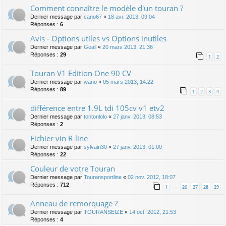
Comment connaître le modèle d'un touran ?
Dernier message par
cano67
«
18 avr. 2013, 09:04
Réponses :
6
Avis - Options utiles vs Options inutiles
Dernier message par
Goall
«
20 mars 2013, 21:36
Réponses :
29
1
2
Touran V1 Edition One 90 CV
Dernier message par
wano
«
05 mars 2013, 14:22
Réponses :
89
1
2
3
4
différence entre 1.9L tdi 105cv v1 etv2
Dernier message par
tontonlolo
«
27 janv. 2013, 08:53
Réponses :
2
Fichier vin R-line
Dernier message par
sylvain30
«
27 janv. 2013, 01:00
Réponses :
22
Couleur de votre Touran
Dernier message par
Touransportline
«
02 nov. 2012, 18:07
Réponses :
712
1
26
27
28
29
…
Anneau de remorquage ?
Dernier message par
TOURANSEIZE
«
14 oct. 2012, 21:53
Réponses :
4