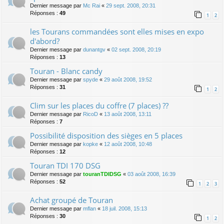
Dernier message par
Mc Rai
«
29 sept. 2008, 20:31
Réponses :
49
1
2
les Tourans commandées sont elles mises en expo
d'abord?
Dernier message par
dunantgv
«
02 sept. 2008, 20:19
Réponses :
13
Touran - Blanc candy
Dernier message par
spyde
«
29 août 2008, 19:52
Réponses :
31
1
2
Clim sur les places du coffre (7 places) ??
Dernier message par
RicoD
«
13 août 2008, 13:11
Réponses :
7
Possibilité disposition des sièges en 5 places
Dernier message par
kopke
«
12 août 2008, 10:48
Réponses :
12
Touran TDI 170 DSG
Dernier message par
touranTDIDSG
«
03 août 2008, 16:39
Réponses :
52
1
2
3
Achat groupé de Touran
Dernier message par
mflan
«
18 juil. 2008, 15:13
Réponses :
30
1
2