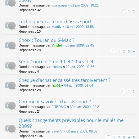
Dernier message par
tourapapa
«
01 juin 2009, 10:21
Réponses :
32
1
2
Technique exacte du châssis sport
Dernier message par
Macfly
«
10 mai 2009, 18:58
Réponses :
10
Choix : Touran ou S-Max ?
Dernier message par
Vindel
«
05 mai 2009, 22:45
Réponses :
78
1
2
3
4
Série Concept 2 en 90 et 105cv TDI
Dernier message par
nicolos
«
12 avr. 2009, 11:36
Réponses :
4
Chèque d'achat encaissé très tardivement ?
Dernier message par
fab01
«
04 avr. 2009, 01:04
Réponses :
28
1
2
Comment savoir si chassis sport ?
Dernier message par
FREDMC
«
30 mars 2009, 22:21
Réponses :
24
Quels changements prévisibles pour le millésime
2009?
Dernier message par
yann77
«
08 mars 2009, 09:02
Réponses :
104
1
2
3
4
5