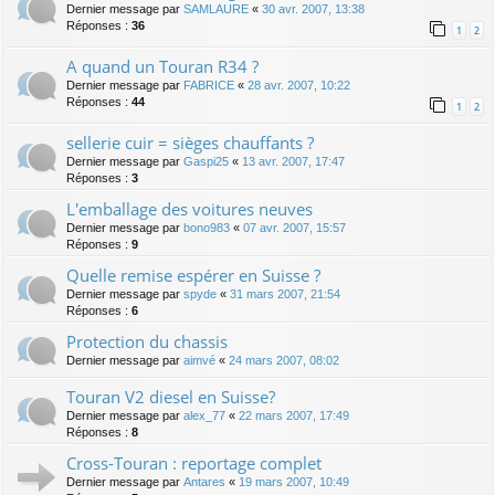
Dernier message par
SAMLAURE
«
30 avr. 2007, 13:38
Réponses :
36
1
2
A quand un Touran R34 ?
Dernier message par
FABRICE
«
28 avr. 2007, 10:22
Réponses :
44
1
2
sellerie cuir = sièges chauffants ?
Dernier message par
Gaspi25
«
13 avr. 2007, 17:47
Réponses :
3
L'emballage des voitures neuves
Dernier message par
bono983
«
07 avr. 2007, 15:57
Réponses :
9
Quelle remise espérer en Suisse ?
Dernier message par
spyde
«
31 mars 2007, 21:54
Réponses :
6
Protection du chassis
Dernier message par
aimvé
«
24 mars 2007, 08:02
Touran V2 diesel en Suisse?
Dernier message par
alex_77
«
22 mars 2007, 17:49
Réponses :
8
Cross-Touran : reportage complet
Dernier message par
Antares
«
19 mars 2007, 10:49