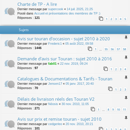
Charte de TP - A lire
Dernier message par
supercook
«
14 juil. 2025, 21:25
Posté dans
Accueil et présentations des membres de TP :)
Réponses :
121
1
2
3
4
5
Sujets
Avis sur touran d'occasion - sujet 2010 à 2020
Dernier message par
Frederic1
«
05 août 2022, 09:58
Réponses :
1446
1
55
56
57
58
…
Demande d'avis sur Touran : sujet 2010 à 2016
Dernier message par
fab01
«
22 nov. 2019, 09:24
Réponses :
97
1
2
3
4
Catalogues & Documentations & Tarifs - Touran
Dernier message par
Jensen17
«
05 janv. 2017, 20:40
Réponses :
70
1
2
3
Délais de livraison réels des Touran V2
Dernier message par
Néosis
«
30 nov. 2010, 11:05
Réponses :
271
1
8
9
10
11
…
Avis sur prix et remise touran - sujet 2010
Dernier message par
cedgerleo
«
20 nov. 2010, 20:21
Réponses :
101
1
2
3
4
5