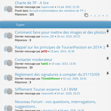
Charte de TP - A lire
Dernier message par
supercook
«
14 juil. 2025, 21:25
Posté dans
Accueil et présentations des membres de TP :)
Réponses :
121
1
2
3
4
5
Sujets
Comment faire pour mettre des images et des photos ?
Dernier message par
touran_DE
«
26 oct. 2016, 09:23
Réponses :
3
Rappel sur les principes de TouranPassion en 2014 :)
Dernier message par
jef10
«
18 janv. 2014, 10:36
Contacter moderateur
Dernier message par
fab01
«
18 sept. 2013, 13:35
Réponses :
13
Règlement des signatures à compter du 01/10/09
Dernier message par
ThinkDifferent
«
02 nov. 2009, 18:41
Réponses :
3
Sifflement Touran essence 1,6 l BVM
Dernier message par
Jeannot91
«
04 avr. 2026, 20:23
Nouveau Forum : vos questions, interrogations,
suggestions..
Dernier message par
Leboubou111
«
09 janv. 2026, 14:26