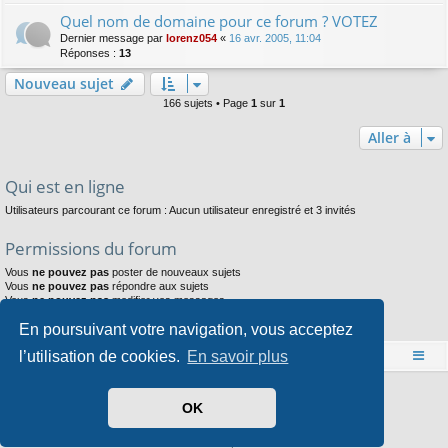
Quel nom de domaine pour ce forum ? VOTEZ
Dernier message par
lorenz054
«
16 avr. 2005, 11:04
Réponses :
13
Nouveau sujet
166 sujets • Page
1
sur
1
Aller à
Qui est en ligne
Utilisateurs parcourant ce forum : Aucun utilisateur enregistré et 3 invités
Permissions du forum
Vous
ne pouvez pas
poster de nouveaux sujets
Vous
ne pouvez pas
répondre aux sujets
Vous
ne pouvez pas
modifier vos messages
Vous
ne pouvez pas
supprimer vos messages
En poursuivant votre navigation, vous acceptez
Vous
ne pouvez pas
joindre des fichiers
l’utilisation de cookies.
En savoir plus
Accueil
Index du forum
Développé par
phpBB
® Forum Software © phpBB Limited
OK
Style par
Arty
- phpBB 3.3 par MrGaby
Traduit par
phpBB-fr.com
Confidentialité
|
Conditions