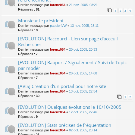
Dernier message par
lorenz054
«
21 nov. 2005, 08:21
Réponses :
81
1
2
3
4
Monsieur le président .
Dernier message par
passionVW
«
13 nov. 2005, 23:11
Réponses :
9
[EVOLUTION] Raccourci - Lien sur page d'acceuil
Rechercher
Dernier message par
lorenz054
«
20 oct. 2005, 20:33
Réponses :
7
[EVOLUTION] Rapport / Signalement / Suivi de Topic
par modér
Dernier message par
lorenz054
«
20 oct. 2005, 14:08
Réponses :
7
[AVIS] Création d'un portail pour notre site
Dernier message par
lorenz054
«
13 oct. 2005, 22:54
Réponses :
30
1
2
[EVOLUTION] Quelques évolutions le 10/10/2005
Dernier message par
lorenz054
«
12 oct. 2005, 22:46
Réponses :
9
[EVOLUTION] Stats précises de fréquentation
Dernier message par
lorenz054
«
02 oct. 2005, 23:14
Réponses :
21