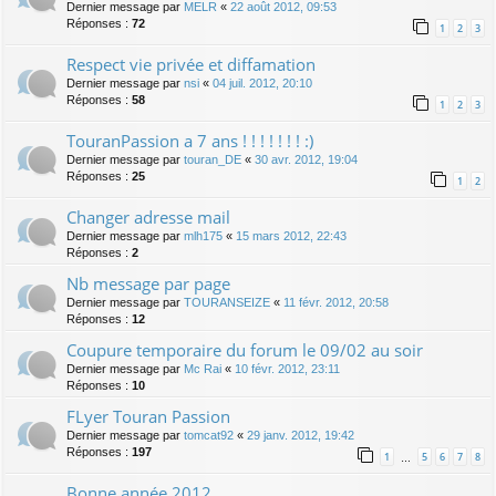
Dernier message par
MELR
«
22 août 2012, 09:53
Réponses :
72
1
2
3
Respect vie privée et diffamation
Dernier message par
nsi
«
04 juil. 2012, 20:10
Réponses :
58
1
2
3
TouranPassion a 7 ans ! ! ! ! ! ! ! :)
Dernier message par
touran_DE
«
30 avr. 2012, 19:04
Réponses :
25
1
2
Changer adresse mail
Dernier message par
mlh175
«
15 mars 2012, 22:43
Réponses :
2
Nb message par page
Dernier message par
TOURANSEIZE
«
11 févr. 2012, 20:58
Réponses :
12
Coupure temporaire du forum le 09/02 au soir
Dernier message par
Mc Rai
«
10 févr. 2012, 23:11
Réponses :
10
FLyer Touran Passion
Dernier message par
tomcat92
«
29 janv. 2012, 19:42
Réponses :
197
1
5
6
7
8
…
Bonne année 2012