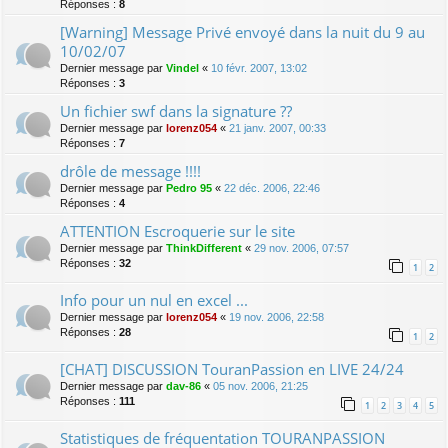
Réponses :
8
[Warning] Message Privé envoyé dans la nuit du 9 au
10/02/07
Dernier message par
Vindel
«
10 févr. 2007, 13:02
Réponses :
3
Un fichier swf dans la signature ??
Dernier message par
lorenz054
«
21 janv. 2007, 00:33
Réponses :
7
drôle de message !!!!
Dernier message par
Pedro 95
«
22 déc. 2006, 22:46
Réponses :
4
ATTENTION Escroquerie sur le site
Dernier message par
ThinkDifferent
«
29 nov. 2006, 07:57
Réponses :
32
1
2
Info pour un nul en excel ...
Dernier message par
lorenz054
«
19 nov. 2006, 22:58
Réponses :
28
1
2
[CHAT] DISCUSSION TouranPassion en LIVE 24/24
Dernier message par
dav-86
«
05 nov. 2006, 21:25
Réponses :
111
1
2
3
4
5
Statistiques de fréquentation TOURANPASSION