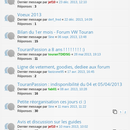
Dernier message par
jef10
«
23 déc. 2013, 12:10
Réponses :
3
Voeux 2013
Dernier message par
derf_fred
«
22 déc. 2013, 14:09
Réponses :
1
Bilan du 1er mois - Forum VW Touran
Dernier message par
Sine
«
06 sept. 2013, 13:48
Réponses :
15
TouranPassion a 8 ans ! ! ! ! ! ! ! ! :)
Dernier message par
touranTDIDSG
«
28 mai 2013, 19:13
Réponses :
11
Ligne de vetement, goodies, dediee aux forum
Dernier message par
fastzone95
«
17 avr. 2013, 16:45
Réponses :
2
TouranPassion : indisponibilité du 04 et 05/04/2013
Dernier message par
fab01
«
08 avr. 2013, 10:28
Réponses :
16
Petite réorganisation ces jours ci :)
Dernier message par
Sine
«
11 mars 2013, 11:22
Réponses :
30
1
2
Avis et discussion sur les guides
Dernier message par
jef10
«
10 mars 2013, 10:02