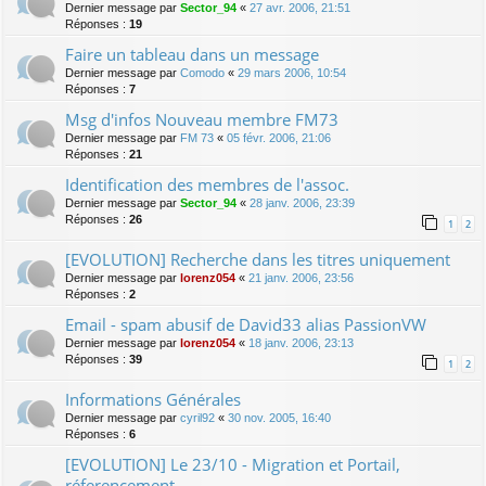
Dernier message par
Sector_94
«
27 avr. 2006, 21:51
Réponses :
19
Faire un tableau dans un message
Dernier message par
Comodo
«
29 mars 2006, 10:54
Réponses :
7
Msg d'infos Nouveau membre FM73
Dernier message par
FM 73
«
05 févr. 2006, 21:06
Réponses :
21
Identification des membres de l'assoc.
Dernier message par
Sector_94
«
28 janv. 2006, 23:39
Réponses :
26
1
2
[EVOLUTION] Recherche dans les titres uniquement
Dernier message par
lorenz054
«
21 janv. 2006, 23:56
Réponses :
2
Email - spam abusif de David33 alias PassionVW
Dernier message par
lorenz054
«
18 janv. 2006, 23:13
Réponses :
39
1
2
Informations Générales
Dernier message par
cyril92
«
30 nov. 2005, 16:40
Réponses :
6
[EVOLUTION] Le 23/10 - Migration et Portail,
réferencement,.