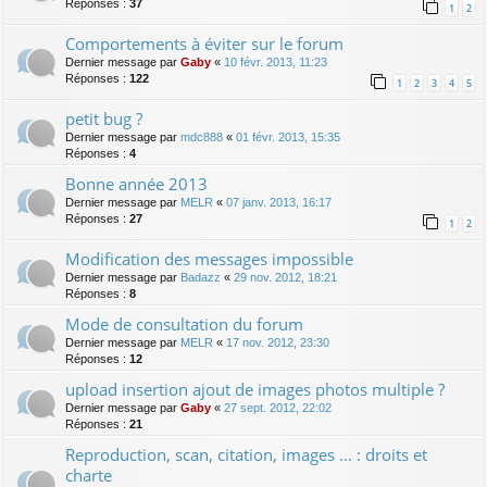
Réponses :
37
1
2
Comportements à éviter sur le forum
Dernier message par
Gaby
«
10 févr. 2013, 11:23
Réponses :
122
1
2
3
4
5
petit bug ?
Dernier message par
mdc888
«
01 févr. 2013, 15:35
Réponses :
4
Bonne année 2013
Dernier message par
MELR
«
07 janv. 2013, 16:17
Réponses :
27
1
2
Modification des messages impossible
Dernier message par
Badazz
«
29 nov. 2012, 18:21
Réponses :
8
Mode de consultation du forum
Dernier message par
MELR
«
17 nov. 2012, 23:30
Réponses :
12
upload insertion ajout de images photos multiple ?
Dernier message par
Gaby
«
27 sept. 2012, 22:02
Réponses :
21
Reproduction, scan, citation, images ... : droits et
charte