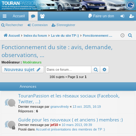
TouranPassion
Accueil
Faire un don
Le forum des propriétaires ou futurs acquéreurs du Volkswagen Touran
cc
Rechercher
or
Connexion
e
S’enregistrer
on
’e
ès
u
m
ne
nr
R
Accueil
Index du forum
La vie du site TP :)
Fonctionnement du site : avis, demande, observations, ...
e
ra
m
br
xi
eg
Fonctionnement du site : avis, demande,
c
pi
s
es
on
ist
observations, ...
h
de
re
e
Modérateur :
Modérateurs
Rechercher
Recherche av
Nouveau sujet
r
r
c
166 sujets • Page
1
sur
1
h
Annonces
e
TouranPassion et les réseaux sociaux (Facebook,
r
Twitter, ...)
Dernier message par
gnanvofredy
«
13 oct. 2025, 16:19
Réponses :
6
Guide pour les nouveaux ( et anciens ) membres :)
Dernier message par
jef10
«
10 mars 2013, 09:39
Posté dans
Accueil et présentations des membres de TP :)