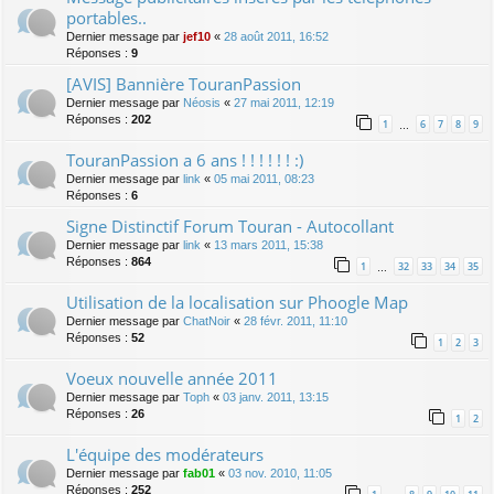
portables..
Dernier message par
jef10
«
28 août 2011, 16:52
Réponses :
9
[AVIS] Bannière TouranPassion
Dernier message par
Néosis
«
27 mai 2011, 12:19
Réponses :
202
1
6
7
8
9
…
TouranPassion a 6 ans ! ! ! ! ! ! :)
Dernier message par
link
«
05 mai 2011, 08:23
Réponses :
6
Signe Distinctif Forum Touran - Autocollant
Dernier message par
link
«
13 mars 2011, 15:38
Réponses :
864
1
32
33
34
35
…
Utilisation de la localisation sur Phoogle Map
Dernier message par
ChatNoir
«
28 févr. 2011, 11:10
Réponses :
52
1
2
3
Voeux nouvelle année 2011
Dernier message par
Toph
«
03 janv. 2011, 13:15
Réponses :
26
1
2
L'équipe des modérateurs
Dernier message par
fab01
«
03 nov. 2010, 11:05
Réponses :
252