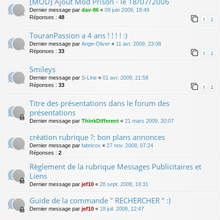
[MOD] Ajout Mod Prison - le 18/07/2006
Dernier message par
dav-86
«
09 juin 2009, 18:49
Réponses :
48
1
2
TouranPassion a 4 ans ! ! ! ! :)
Dernier message par
Ange-Oliver
«
11 avr. 2009, 23:08
Réponses :
33
1
2
Smileys
Dernier message par
S-Line
«
01 avr. 2009, 21:58
Réponses :
33
1
2
Titre des présentations dans le forum des
présentations
Dernier message par
ThinkDifferent
«
21 mars 2009, 20:07
création rubrique ?: bon plans annonces
Dernier message par
fabricox
«
27 nov. 2008, 07:24
Réponses :
2
Règlement de la rubrique Messages Publicitaires et
Liens
Dernier message par
jef10
«
28 sept. 2008, 19:31
Guide de la commande " RECHERCHER " :)
Dernier message par
jef10
«
18 juil. 2008, 12:47