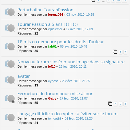
1
8
9
10
11
…
Perturbation TouranPassion
Dernier message par
lorenz054
«
03 nov. 2010, 10:28
TouranPassion a 5 ans ! ! ! ! ! :)
Dernier message par
eljuclemar
«
17 avr. 2010, 17:09
Réponses :
22
TP mis en demeure pour les droits d'auteur
Dernier message par
fab01
«
08 avr. 2010, 10:48
Réponses :
35
1
2
Nouveau forum : insérer une image dans sa signature
Dernier message par
jef10
«
26 févr. 2010, 20:11
avatar
Dernier message par
cyrjess
«
23 févr. 2010, 21:35
Réponses :
13
Fermeture du forum pour mise à jour
Dernier message par
Gaby
«
17 févr. 2010, 21:07
Réponses :
55
1
2
3
Langage difficile à décrypter : à éviter sur le forum
Dernier message par
tomcat92
«
01 févr. 2010, 22:23
Réponses :
24