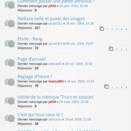
Comment passer une petite annonce ?
Dernier message par
jef10
«
26 janv. 2010, 20:08
Réponses :
8
Réduire taille et poids des images
Dernier message par
gruart321
«
29 nov. 2009, 16:39
Réponses :
117
1
2
3
4
5
Etoile - Rang
Dernier message par
gruart321
«
08 nov. 2009, 10:57
Réponses :
72
1
2
3
Page d'accueil
Dernier message par
tomcat92
«
28 oct. 2009, 22:02
Réponses :
23
Réglage d'heure !
Dernier message par
lorenz054
«
26 oct. 2009, 13:32
Réponses :
76
1
2
3
4
Utilité de la rubrique 'Trucs et astuces'
Dernier message par
jef10
«
08 sept. 2009, 20:38
Réponses :
6
C’est qui tous ceux là ?
Dernier message par
dionysos
«
29 juil. 2009, 21:05
Réponses :
18