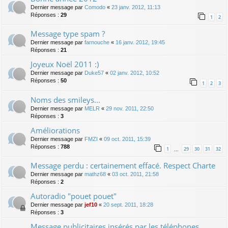
Dernier message par
Comodo
«
23 janv. 2012, 11:13
Réponses :
29
1
2
Message type spam ?
Dernier message par
farnouche
«
16 janv. 2012, 19:45
Réponses :
21
Joyeux Noël 2011 :)
Dernier message par
Duke57
«
02 janv. 2012, 10:52
Réponses :
50
1
2
3
Noms des smileys...
Dernier message par
MELR
«
29 nov. 2011, 22:50
Réponses :
3
Améliorations
Dernier message par
FMZI
«
09 oct. 2011, 15:39
Réponses :
788
1
29
30
31
32
…
Message perdu : certainement effacé. Respect Charte
Dernier message par
mathz68
«
03 oct. 2011, 21:58
Réponses :
2
Autoradio "pouet pouet"
Dernier message par
jef10
«
20 sept. 2011, 18:28
Réponses :
3
Message publicitaires insérés par les téléphones