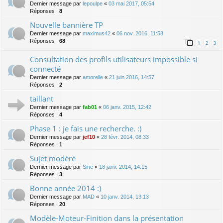
Dernier message par
lepoulpe
«
03 mai 2017, 05:54
Réponses :
8
Nouvelle bannière TP
Dernier message par
maximus42
«
06 nov. 2016, 11:58
Réponses :
68
1
2
3
Consultation des profils utilisateurs impossible si
connecté
Dernier message par
amorelle
«
21 juin 2016, 14:57
Réponses :
2
taillant
Dernier message par
fab01
«
06 janv. 2015, 12:42
Réponses :
4
Phase 1 : je fais une recherche. :)
Dernier message par
jef10
«
28 févr. 2014, 08:33
Réponses :
1
Sujet modéré
Dernier message par
Sine
«
18 janv. 2014, 14:15
Réponses :
3
Bonne année 2014 :)
Dernier message par
MAD
«
10 janv. 2014, 13:13
Réponses :
20
Modèle-Moteur-Finition dans la présentation