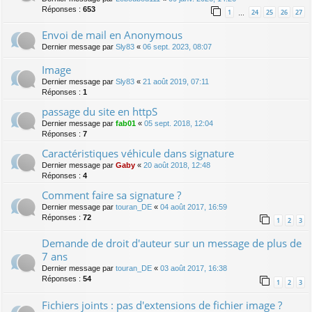
Réponses :
653
1
24
25
26
27
…
Envoi de mail en Anonymous
Dernier message par
Sly83
«
06 sept. 2023, 08:07
Image
Dernier message par
Sly83
«
21 août 2019, 07:11
Réponses :
1
passage du site en httpS
Dernier message par
fab01
«
05 sept. 2018, 12:04
Réponses :
7
Caractéristiques véhicule dans signature
Dernier message par
Gaby
«
20 août 2018, 12:48
Réponses :
4
Comment faire sa signature ?
Dernier message par
touran_DE
«
04 août 2017, 16:59
Réponses :
72
1
2
3
Demande de droit d'auteur sur un message de plus de
7 ans
Dernier message par
touran_DE
«
03 août 2017, 16:38
Réponses :
54
1
2
3
Fichiers joints : pas d'extensions de fichier image ?