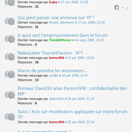
Dernier message par
Gaby
«
27 oct. 2006, 21:55
Réponses :
31
1
2
Qui peut passer une annonce sur TP ?
Dernier message par
Ancien_Membre1
«
17 oct. 2006, 21:58
Réponses :
11
A quoi sert l'emprisoonement dans le forum
Dernier message par
ThinkDifferent
«
04 sept. 2006, 23:27
Réponses :
6
NewsLetter TouranPassion - N°1
Dernier message par
lorenz054
«
23 juil. 2006, 13:16
Réponses :
10
Marre de prendre les ascenseurs...
Dernier message par
cyril92
«
04 juil. 2006, 11:57
Réponses :
13
Rumeur David33 alias PassionVW : confidentialité des
MP
Dernier message par
Jeannot91
«
26 juin 2006, 21:23
Réponses :
6
Suivi / Avis sur modération appliquée sur notre forum
TP
Dernier message par
lorenz054
«
25 juin 2006, 22:16
A quoi servent les points ?