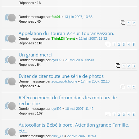
Réponses :
13
Dernier message par
fab01
«
13 juin 2007, 13:36
Réponses :
40
1
2
Appelation du Touran V2 sur TouranPassion.
Dernier message par
ThinkDifferent
«
12 juin 2007, 19:32
Réponses :
110
1
2
3
4
5
Un grand merci
Dernier message par
cyril92
«
21 mai 2007, 09:30
Réponses :
64
1
2
3
Eviter de citer toute une série de photos
Dernier message par
zouzoupitchoune
«
17 mai 2007, 22:16
Réponses :
37
1
2
Référencement du forum dans les moteurs de
recherche
Dernier message par
cyril92
«
10 mai 2007, 11:42
Réponses :
107
1
2
3
4
5
Autocollants Bébé à bord, Attention grande Famille,
etc...
Dernier message par
alex_77
«
22 avr. 2007, 10:53