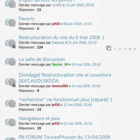
Dernier message par
cyril92
«
12 juin 2006, 09:55
Réponses :
13
Favoris
Dernier message par
jef10
«
09 juin 2006, 23:31
Réponses :
6
Restructuration du site du 6 mai 2006 :)
Dernier message par
Satanas
«
01 juin 2006, 23:33
Réponses :
124
1
2
3
4
5
La salle de discussion
Dernier message par
Sector_94
«
24 mai 2006, 20:42
[Sondage] Restructuration site et ouverture
SEAT,AUDI,SKODA
Dernier message par
lorenz054
«
15 mai 2006, 00:06
Réponses :
9
"rechercher" ne fonctionnait plus [réparé] :)
Dernier message par
jef10
«
11 mai 2006, 20:48
Réponses :
14
Navigateurs et java
Dernier message par
jef10
«
01 mai 2006, 20:13
Réponses :
19
Pb FORUM TouranPAssion du 13/04/2006