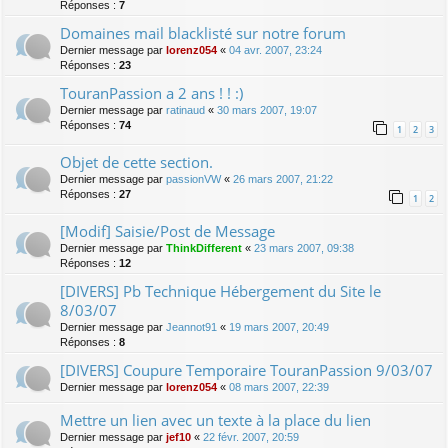
Réponses :
7
Domaines mail blacklisté sur notre forum
Dernier message par
lorenz054
«
04 avr. 2007, 23:24
Réponses :
23
TouranPassion a 2 ans ! ! :)
Dernier message par
ratinaud
«
30 mars 2007, 19:07
Réponses :
74
1
2
3
Objet de cette section.
Dernier message par
passionVW
«
26 mars 2007, 21:22
Réponses :
27
1
2
[Modif] Saisie/Post de Message
Dernier message par
ThinkDifferent
«
23 mars 2007, 09:38
Réponses :
12
[DIVERS] Pb Technique Hébergement du Site le
8/03/07
Dernier message par
Jeannot91
«
19 mars 2007, 20:49
Réponses :
8
[DIVERS] Coupure Temporaire TouranPassion 9/03/07
Dernier message par
lorenz054
«
08 mars 2007, 22:39
Mettre un lien avec un texte à la place du lien
Dernier message par
jef10
«
22 févr. 2007, 20:59