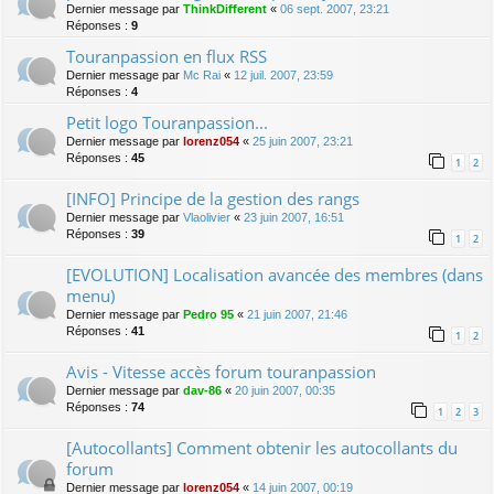
Dernier message par
ThinkDifferent
«
06 sept. 2007, 23:21
Réponses :
9
Touranpassion en flux RSS
Dernier message par
Mc Rai
«
12 juil. 2007, 23:59
Réponses :
4
Petit logo Touranpassion...
Dernier message par
lorenz054
«
25 juin 2007, 23:21
Réponses :
45
1
2
[INFO] Principe de la gestion des rangs
Dernier message par
Vlaolivier
«
23 juin 2007, 16:51
Réponses :
39
1
2
[EVOLUTION] Localisation avancée des membres (dans
menu)
Dernier message par
Pedro 95
«
21 juin 2007, 21:46
Réponses :
41
1
2
Avis - Vitesse accès forum touranpassion
Dernier message par
dav-86
«
20 juin 2007, 00:35
Réponses :
74
1
2
3
[Autocollants] Comment obtenir les autocollants du
forum
Dernier message par
lorenz054
«
14 juin 2007, 00:19