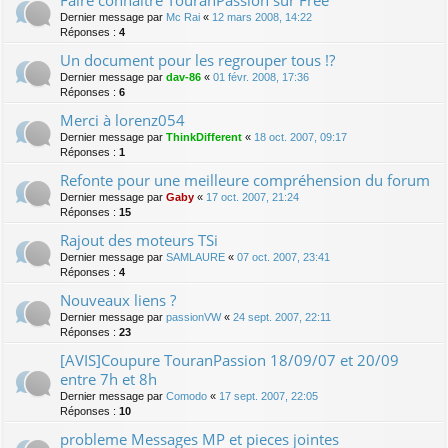
Faire connaître TouranPassion sur Free
Dernier message par
Mc Rai
«
12 mars 2008, 14:22
Réponses :
4
Un document pour les regrouper tous !?
Dernier message par
dav-86
«
01 févr. 2008, 17:36
Réponses :
6
Merci à lorenz054
Dernier message par
ThinkDifferent
«
18 oct. 2007, 09:17
Réponses :
1
Refonte pour une meilleure compréhension du forum
Dernier message par
Gaby
«
17 oct. 2007, 21:24
Réponses :
15
Rajout des moteurs TSi
Dernier message par
SAMLAURE
«
07 oct. 2007, 23:41
Réponses :
4
Nouveaux liens ?
Dernier message par
passionVW
«
24 sept. 2007, 22:11
Réponses :
23
[AVIS]Coupure TouranPassion 18/09/07 et 20/09
entre 7h et 8h
Dernier message par
Comodo
«
17 sept. 2007, 22:05
Réponses :
10
probleme Messages MP et pieces jointes