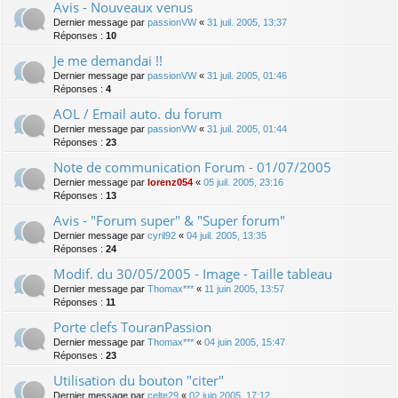
Avis - Nouveaux venus
Dernier message par
passionVW
«
31 juil. 2005, 13:37
Réponses :
10
Je me demandai !!
Dernier message par
passionVW
«
31 juil. 2005, 01:46
Réponses :
4
AOL / Email auto. du forum
Dernier message par
passionVW
«
31 juil. 2005, 01:44
Réponses :
23
Note de communication Forum - 01/07/2005
Dernier message par
lorenz054
«
05 juil. 2005, 23:16
Réponses :
13
Avis - "Forum super" & "Super forum"
Dernier message par
cyril92
«
04 juil. 2005, 13:35
Réponses :
24
Modif. du 30/05/2005 - Image - Taille tableau
Dernier message par
Thomax***
«
11 juin 2005, 13:57
Réponses :
11
Porte clefs TouranPassion
Dernier message par
Thomax***
«
04 juin 2005, 15:47
Réponses :
23
Utilisation du bouton "citer"
Dernier message par
celte29
«
02 juin 2005, 17:12