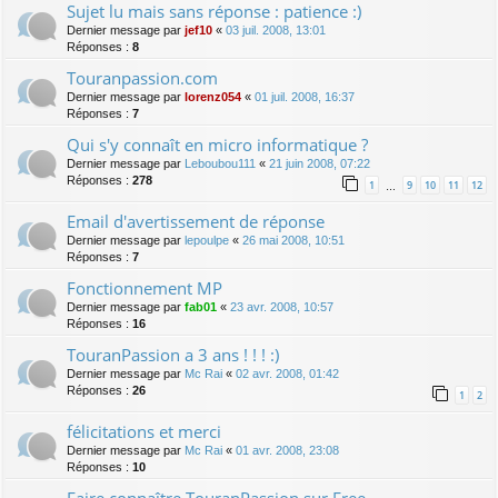
Sujet lu mais sans réponse : patience :)
Dernier message par
jef10
«
03 juil. 2008, 13:01
Réponses :
8
Touranpassion.com
Dernier message par
lorenz054
«
01 juil. 2008, 16:37
Réponses :
7
Qui s'y connaît en micro informatique ?
Dernier message par
Leboubou111
«
21 juin 2008, 07:22
Réponses :
278
1
9
10
11
12
…
Email d'avertissement de réponse
Dernier message par
lepoulpe
«
26 mai 2008, 10:51
Réponses :
7
Fonctionnement MP
Dernier message par
fab01
«
23 avr. 2008, 10:57
Réponses :
16
TouranPassion a 3 ans ! ! ! :)
Dernier message par
Mc Rai
«
02 avr. 2008, 01:42
Réponses :
26
1
2
félicitations et merci
Dernier message par
Mc Rai
«
01 avr. 2008, 23:08
Réponses :
10