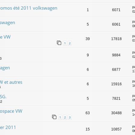
: promos été 2011 volkswagen
p
1
6071
0
kswagen
p
5
6061
0
de VW
p
39
17818
0
1
2
p
9
9884
0
3
wagen
p
6
6877
1
W et autres
p
6
15916
1
4
SG.
p
5
7821
0
32
nospace VW
p
63
30488
1
1
2
3
ier 2011
p
15
10857
0