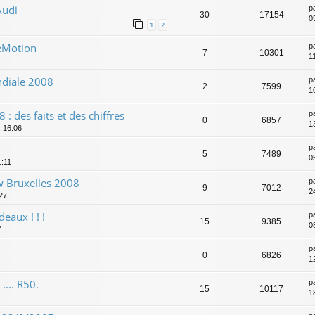
Audi
p
30
17154
05
1
2
eMotion
p
7
10301
1
diale 2008
p
2
7599
1
: des faits et des chiffres
p
0
6857
1
 16:06
p
5
7489
0
1:11
 Bruxelles 2008
p
9
7012
2
:27
eaux ! ! !
p
15
9385
0
7
p
0
6826
1
.... R50.
p
15
10117
1