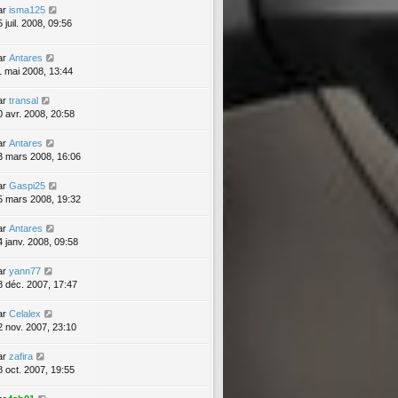
ar
isma125
 juil. 2008, 09:56
ar
Antares
1 mai 2008, 13:44
ar
transal
0 avr. 2008, 20:58
ar
Antares
3 mars 2008, 16:06
ar
Gaspi25
5 mars 2008, 19:32
ar
Antares
4 janv. 2008, 09:58
ar
yann77
8 déc. 2007, 17:47
ar
Celalex
2 nov. 2007, 23:10
ar
zafira
8 oct. 2007, 19:55