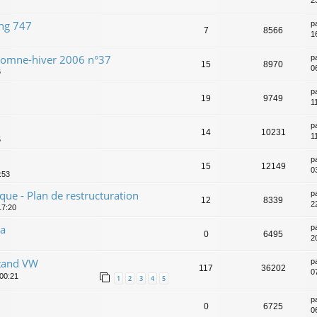
2
ing 747
p
7
8566
1
tomne-hiver 2006 n°37
p
15
8970
0
6
p
19
9749
1
p
14
10231
1
5
p
15
12149
0
5:53
que - Plan de restructuration
p
12
8339
2
17:20
za
p
0
6495
2
Stand VW
p
117
36202
0
 00:21
1
2
3
4
5
p
0
6725
0