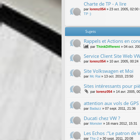
Charte de TP - A lire
par
lorenz054
»
23 oct. 2005, 02:00
TP :)
Sujets
Rappels et Actions en con
par
ThinkDifferent
»
04 oct. 20
Service Client Site Web V
par
lorenz054
»
10 avr. 2005, 00:24
Site Volkswagen et Moi
par
Mc Rai
»
13 oct. 2010, 23:50
Sites intéressants pour pi
par
lorenz054
»
14 avr. 2005, 0
attention aux vols de GPS
par
Badazz
»
07 sept. 2011, 21:36
Ducati chez VW ?
par
Monster
»
16 mars 2012, 15:31
Les Echos :"Le patron de VW
par
Thx-2
»
30 sept. 2011, 20:08