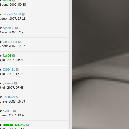
ar
fab01
2 sept. 2007, 09:30
ar
uthena35120
1 sept. 2007, 17:11
ar
fxp2008
0 août 2007, 12:21
ar
Chataigne
6 août 2007, 12:02
ar
fab01
 juil. 2007, 08:24
ar
DSG_91
 juil. 2007, 12:22
ar
yann77
9 juin 2007, 07:48
ar
LYON69
1 févr. 2007, 19:59
ar
cyril92
1 janv. 2007, 13:46
ar
touranTDIDSG