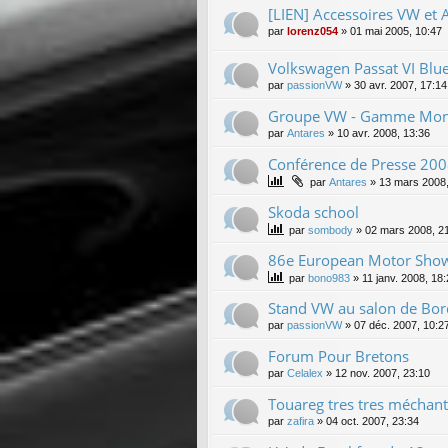
[LIEN] Accessoires VW et 
par
lorenz054
»
01 mai 2005, 10:47
Volkswagen Passat VI Blu
par
passionVW
»
30 avr. 2007, 17:14
Groupe VW - Gamme Mon
par
Antares
»
10 avr. 2008, 13:36
Conférence de Presse 2008 
par
Antares
»
13 mars 2008,
Skoda school
par
sombody
»
02 mars 2008, 2
86e European Motor Show
par
bono983
»
11 janv. 2008, 18
Stand VW au salon de Bord
par
passionVW
»
07 déc. 2007, 10:2
Forum Pour Bretons
par
Celalex
»
12 nov. 2007, 23:10
Touareg tres tres méchant 
par
zafira
»
04 oct. 2007, 23:34