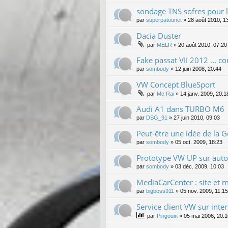
sondage TNS sofres pour 
par
superpatounet
»
28 août 2010, 1
Dacia Duster
par
MELR
»
20 août 2010, 07:20
Fake passat VII 2012 ... co
par
sombody
»
12 juin 2008, 20:44
VW Concept BlueSport
par
Mc Rai
»
14 janv. 2009, 20:1
Audi A1 dans TURBO M6
par
DSG_91
»
27 juin 2010, 09:03
Peut-être une idée de la Go
par
sombody
»
05 oct. 2009, 18:23
Prototype VW UP sur aut
par
sombody
»
03 déc. 2009, 10:03
MediaCarCenter : site et 
par
bigboss911
»
05 nov. 2009, 11:15
Service client VW sur inter
par
Pingouin
»
05 mai 2006, 20:1