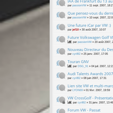
IAA de Frankfurt du 13 a
par
passionVW
»
11 sept. 2007, 18:2
Que pensez-vous du derni
par
passionVW
»
10 sept. 2007, 22:
Une future iCar par VW :)
par
jef10
»
30 août 2007, 10:07
Future Volkswagen Golf VI
par
passionVW
»
20 août 2007, 
Nouveau Directeur du Des
par
cyril92
»
25 janv. 2007, 17:05
Touran GNV
par
DSG_91
»
04 juil. 2007, 12:2
Audi Talents Awards 200
par
cyril92
»
08 juin 2007, 17:31
Lien site VW et multi-marq
par
LYON69
»
01 févr. 2007, 19:59
VW CrossGolf - Présentati
par
cyril92
»
31 janv. 2007, 13:4
Forum VW - Passat