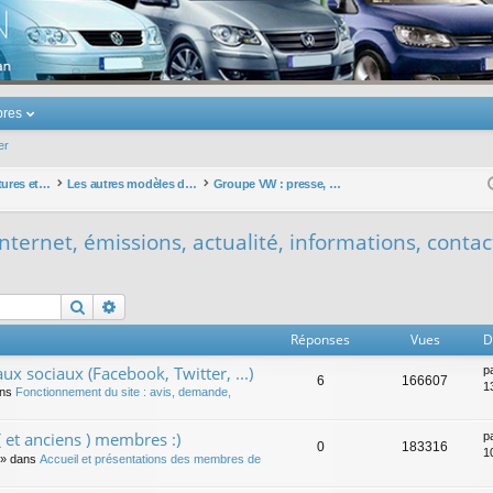
u Volkswagen Touran
res
er
Les autres voitures et ce qui touche à la voiture
Les autres modèles du groupe VW
Groupe VW : presse, sites internet, émissions, actualité, informations, contacts ... hors touran
nternet, émissions, actualité, informations, contact
Rechercher
Recherche avancée
Réponses
Vues
D
ux sociaux (Facebook, Twitter, ...)
p
6
166607
1
ans
Fonctionnement du site : avis, demande,
 et anciens ) membres :)
p
0
183316
1
» dans
Accueil et présentations des membres de