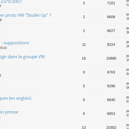
u 22/9/2007
p
3
7101
1
7
er proto VW "Studie Up" ?
p
2
6608
1
09
p
2
6627
3
 : suppositions
p
11
9224
2
23:13
ign dans le groupe VW
p
18
10886
19
p
0
6763
04
2
7
p
5
6296
0
ues (en anglais)
p
0
6640
0
on presse
p
0
6853
3
6
p
13
10302