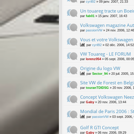
par
cyril92
»
09 janv. 2007, 21:33
Un touareg tracte un Boe
par
fab01
»
15 janv. 2007, 16:43
Volkswagen magazine Au
par
passionVW
»
24 nov. 2006, 12:4
Vous et votre Volkswagen
par
cyril92
»
02 déc. 2006, 14:52
VW Touareg - LE FORUM
par
lorenz054
»
05 sept. 2006, 00:0
Origine du logo VW
par
Sector_94
»
20 juil. 2005, 1
Site VW de Forest en Belgi
par
touranTDIDSG
»
20 nov. 2006, 
Concept Volkswagen Nee
par
Gaby
»
20 nov. 2006, 13:44
Mondial de Paris 2006 : 
par
passionVW
»
03 sept. 2006,
Golf R GTI Concept
par
Gaby
»
06 nov. 2006, 09:29