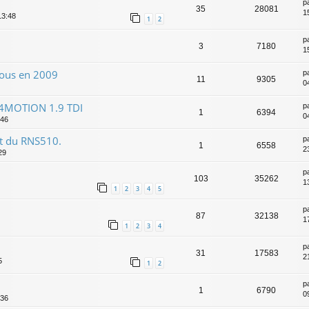
p
35
28081
1
13:48
1
2
p
3
7180
1
 tous en 2009
p
11
9305
0
e 4MOTION 1.9 TDI
p
1
6394
0
:46
st du RNS510.
p
1
6558
2
29
p
103
35262
1
1
2
3
4
5
p
87
32138
1
1
2
3
4
p
31
17583
2
5
1
2
p
1
6790
09
:36