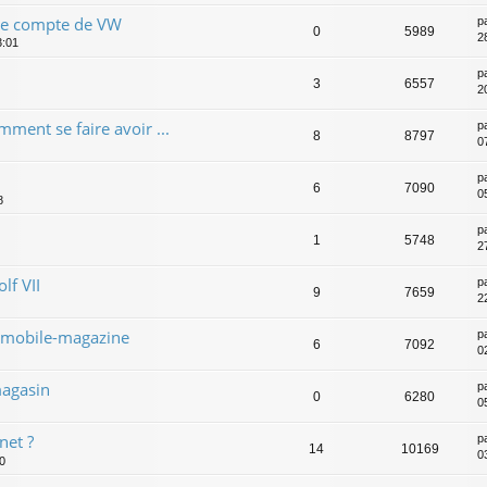
le compte de VW
p
0
5989
2
3:01
p
3
6557
2
mment se faire avoir ...
p
8
8797
0
p
6
7090
05
8
p
1
5748
2
lf VII
p
9
7659
2
omobile-magazine
p
6
7092
0
magasin
p
0
6280
0
net ?
p
14
10169
0
0