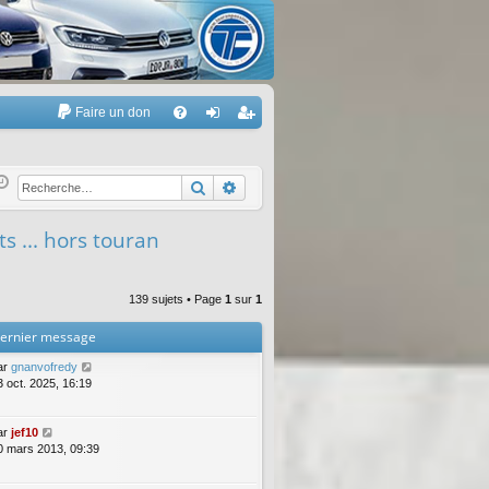
Faire un don
A
FA
on
’e
Q
ne
nr
Rechercher
Recherche avancée
xi
eg
s ... hors touran
on
ist
re
139 sujets • Page
1
sur
1
r
ernier message
ar
gnanvofredy
3 oct. 2025, 16:19
ar
jef10
0 mars 2013, 09:39