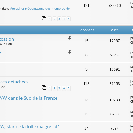
p
121
732260
14
» dans
Accueil et présentations des membres de
1
2
3
4
5
Réponses
Vues
D
cession
p
15
12987
0
07, 11:06
W
p
6
9648
1
p
5
13091
1
èces détachées
p
112
36153
01
0:22
1
2
3
4
5
 VW dans le Sud de la France
p
13
10230
0
p
13
6780
1
, star de la toile malgré lui"
p
14
7684
0