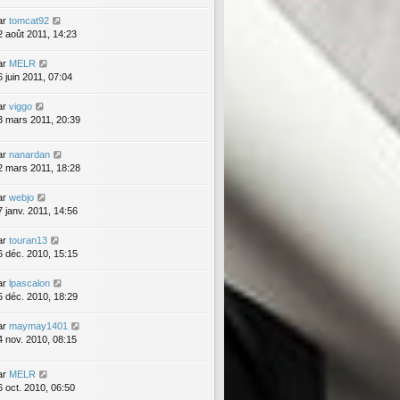
ar
tomcat92
2 août 2011, 14:23
ar
MELR
6 juin 2011, 07:04
ar
viggo
3 mars 2011, 20:39
ar
nanardan
2 mars 2011, 18:28
ar
webjo
7 janv. 2011, 14:56
ar
touran13
6 déc. 2010, 15:15
ar
lpascalon
5 déc. 2010, 18:29
ar
maymay1401
4 nov. 2010, 08:15
ar
MELR
6 oct. 2010, 06:50