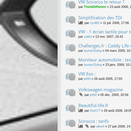
VW Scirocco le retour ?
par
ThinkDifferent
»
23 août 2006, 
Simplification des TDI
par
cyril92
»
11 juil. 2006, 17:06
VW - 1 écran tactile pour
par
zafira
»
13 nov. 2007, 20:42
Challenges.fr : Caddy Lif
par
touran31dsg
»
04 mars 2009, 10
Moniteur automobile : te
par
touran31dsg
»
23 janv. 2009, 10:
VW Eos :
par
jet92
»
26 août 2005, 17:03
Volkswagen magazine
par
jet92
»
05 déc. 2005, 20:56
Beautiful-life.fr
par
Dom77
»
29 août 2008, 18:0
Scirocco : tarifs
par
olive4
»
27 juin 2008, 14