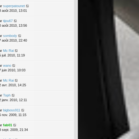
ar
superpatounet
8 août 2010, 13:01
ar
tijou67
0 août 2010, 13:56
ar
sombody
7 août 2010, 22:40
ar
Mc Rai
 juil. 2010, 11:19
ar
wano
7 juin 2010, 10:03
ar
Mc Rai
2 avr. 2010, 14:25
ar
Toph
2 janv. 2010, 12:11
ar
bigboss911
5 nov. 2009, 11:15
ar
fab01
3 sept. 2009, 21:34