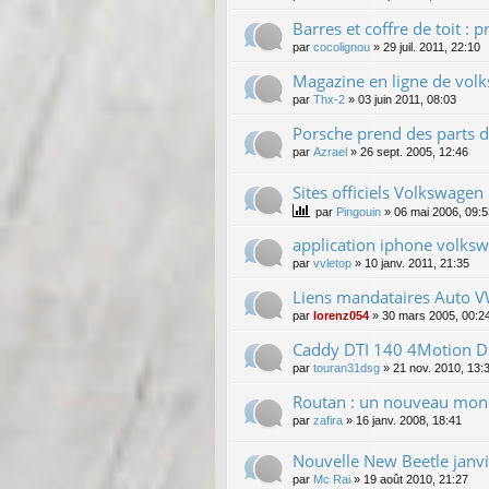
Barres et coffre de toit 
par
cocolignou
»
29 juil. 2011, 22:10
Magazine en ligne de vol
par
Thx-2
»
03 juin 2011, 08:03
Porsche prend des parts 
par
Azrael
»
26 sept. 2005, 12:46
Sites officiels Volkswagen
par
Pingouin
»
06 mai 2006, 09:5
application iphone volks
par
vvletop
»
10 janv. 2011, 21:35
Liens mandataires Auto V
par
lorenz054
»
30 mars 2005, 00:2
Caddy DTI 140 4Motion D
par
touran31dsg
»
21 nov. 2010, 13:
Routan : un nouveau mo
par
zafira
»
16 janv. 2008, 18:41
Nouvelle New Beetle janv
par
Mc Rai
»
19 août 2010, 21:27