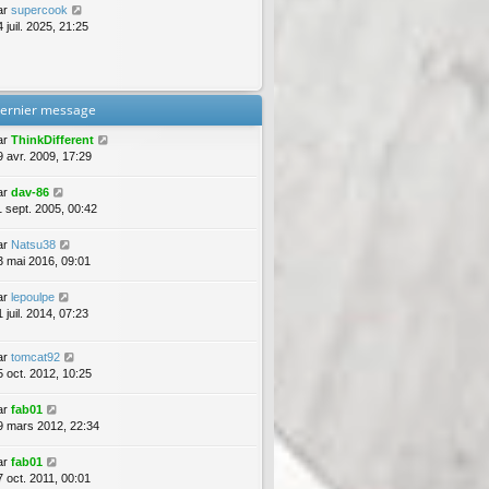
ar
supercook
 juil. 2025, 21:25
ernier message
ar
ThinkDifferent
9 avr. 2009, 17:29
ar
dav-86
1 sept. 2005, 00:42
ar
Natsu38
3 mai 2016, 09:01
ar
lepoulpe
 juil. 2014, 07:23
ar
tomcat92
5 oct. 2012, 10:25
ar
fab01
9 mars 2012, 22:34
ar
fab01
7 oct. 2011, 00:01