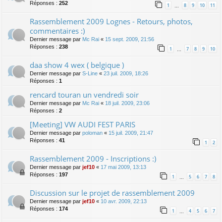
Réponses :
252
1
8
9
10
11
…
Rassemblement 2009 Lognes - Retours, photos,
commentaires :)
Dernier message par
Mc Rai
«
15 sept. 2009, 21:56
Réponses :
238
1
7
8
9
10
…
daa show 4 wex ( belgique )
Dernier message par
S-Line
«
23 juil. 2009, 18:26
Réponses :
1
rencard touran un vendredi soir
Dernier message par
Mc Rai
«
18 juil. 2009, 23:06
Réponses :
2
[Meeting] VW AUDI FEST PARIS
Dernier message par
poloman
«
15 juil. 2009, 21:47
Réponses :
41
1
2
Rassemblement 2009 - Inscriptions :)
Dernier message par
jef10
«
17 mai 2009, 13:13
Réponses :
197
1
5
6
7
8
…
Discussion sur le projet de rassemblement 2009
Dernier message par
jef10
«
10 avr. 2009, 22:13
Réponses :
174
1
4
5
6
7
…