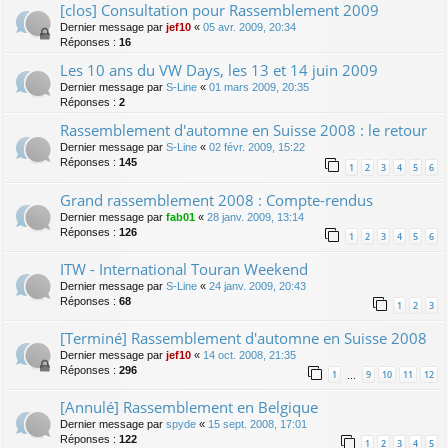
[clos] Consultation pour Rassemblement 2009
Dernier message par
jef10
«
05 avr. 2009, 20:34
Réponses :
16
Les 10 ans du VW Days, les 13 et 14 juin 2009
Dernier message par
S-Line
«
01 mars 2009, 20:35
Réponses :
2
Rassemblement d'automne en Suisse 2008 : le retour
Dernier message par
S-Line
«
02 févr. 2009, 15:22
Réponses :
145
1
2
3
4
5
6
Grand rassemblement 2008 : Compte-rendus
Dernier message par
fab01
«
28 janv. 2009, 13:14
Réponses :
126
1
2
3
4
5
6
ITW - International Touran Weekend
Dernier message par
S-Line
«
24 janv. 2009, 20:43
Réponses :
68
1
2
3
[Terminé] Rassemblement d'automne en Suisse 2008
Dernier message par
jef10
«
14 oct. 2008, 21:35
Réponses :
296
1
9
10
11
12
…
[Annulé] Rassemblement en Belgique
Dernier message par
spyde
«
15 sept. 2008, 17:01
Réponses :
122
1
2
3
4
5