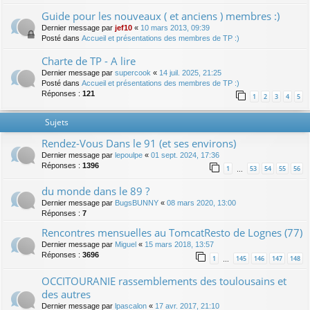
Guide pour les nouveaux ( et anciens ) membres :)
Dernier message par
jef10
«
10 mars 2013, 09:39
Posté dans
Accueil et présentations des membres de TP :)
Charte de TP - A lire
Dernier message par
supercook
«
14 juil. 2025, 21:25
Posté dans
Accueil et présentations des membres de TP :)
Réponses :
121
1
2
3
4
5
Sujets
Rendez-Vous Dans le 91 (et ses environs)
Dernier message par
lepoulpe
«
01 sept. 2024, 17:36
Réponses :
1396
1
53
54
55
56
…
du monde dans le 89 ?
Dernier message par
BugsBUNNY
«
08 mars 2020, 13:00
Réponses :
7
Rencontres mensuelles au TomcatResto de Lognes (77)
Dernier message par
Miguel
«
15 mars 2018, 13:57
Réponses :
3696
1
145
146
147
148
…
OCCITOURANIE rassemblements des toulousains et
des autres
Dernier message par
lpascalon
«
17 avr. 2017, 21:10