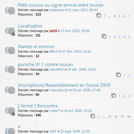
Petit coucou ou signe amical entre touran
Dernier message par
toutounoir
«
12 mars 2010, 00:43
Réponses :
153
1
4
5
6
7
…
Localisation
Dernier message par
jef10
«
27 févr. 2010, 20:45
Réponses :
111
1
2
3
4
5
Nantes et environ
Dernier message par
MELR
«
21 févr. 2010, 16:22
Réponses :
12
porsche 911 contre touran
Dernier message par
oliveMKIII
«
24 déc. 2009, 16:31
Réponses :
34
1
2
(Inscriptions) Rassemblement en Suisse 2009
Dernier message par
Leboubou111
«
29 oct. 2009, 17:40
Réponses :
60
1
2
3
[ fermé ] Rencontre
Dernier message par
vyda77
«
18 oct. 2009, 22:16
Réponses :
436
1
15
16
17
18
…
a
Dernier message par
SViT
«
15 sept. 2009, 21:56