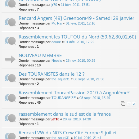
Dernier message par
jr70
«
11 févr. 2011, 17:51
Réponses :
7
Rencard Angers [49] Greenbora49 - Samedi 29 janvier
Dernier message par
Mc Rai
«
01 févr. 2011, 12:10
Réponses :
3
Rassemblement les TOUTOU du Nord (59,62,80,02,60)
Dernier message par
dduck
«
01 déc. 2010, 17:22
Réponses :
1
NOUVEAU MEMBRE
Dernier message par
Néosis
«
28 nov. 2010, 00:29
Réponses :
10
Des TOURANISTES dans le 12 ?
Dernier message par
the_squal31
«
08 sept. 2010, 21:38
Réponses :
2
Rassemblement TouranPassion 2010 à Angoulême?
Dernier message par
TOURANSEIZE
«
08 sept. 2010, 15:49
Réponses :
46
1
2
rassemblement dans le sud est de la france
Dernier message par
jef10
«
20 juil. 2010, 14:30
Réponses :
1
Rencard VW du NGS Crew Cité Europe 9 juillet
Dernier message par
the_squal31
«
10 juil. 2010, 21:41