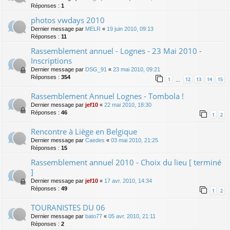
Réponses :
1
photos vwdays 2010
Dernier message par
MELR
«
19 juin 2010, 09:13
Réponses :
11
Rassemblement annuel - Lognes - 23 Mai 2010 -
Inscriptions
Dernier message par
DSG_91
«
23 mai 2010, 09:21
Réponses :
354
1
12
13
14
15
…
Rassemblement Annuel Lognes - Tombola !
Dernier message par
jef10
«
22 mai 2010, 18:30
Réponses :
46
1
2
Rencontre à Liège en Belgique
Dernier message par
Caedes
«
03 mai 2010, 21:25
Réponses :
15
Rassemblement annuel 2010 - Choix du lieu [ terminé
]
Dernier message par
jef10
«
17 avr. 2010, 14:34
Réponses :
49
1
2
TOURANISTES DU 06
Dernier message par
bato77
«
05 avr. 2010, 21:11
Réponses :
2