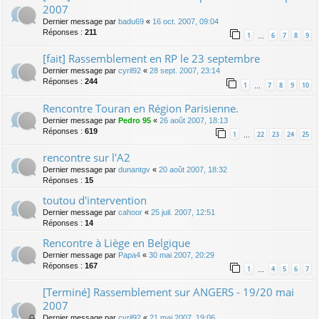
2007
Dernier message par
badu69
«
16 oct. 2007, 09:04
Réponses :
211
1
6
7
8
9
…
[fait] Rassemblement en RP le 23 septembre
Dernier message par
cyril92
«
28 sept. 2007, 23:14
Réponses :
244
1
7
8
9
10
…
Rencontre Touran en Région Parisienne.
Dernier message par
Pedro 95
«
26 août 2007, 18:13
Réponses :
619
1
22
23
24
25
…
rencontre sur l'A2
Dernier message par
dunantgv
«
20 août 2007, 18:32
Réponses :
15
toutou d'intervention
Dernier message par
cahoor
«
25 juil. 2007, 12:51
Réponses :
14
Rencontre à Liège en Belgique
Dernier message par
Papa4
«
30 mai 2007, 20:29
Réponses :
167
1
4
5
6
7
…
[Terminé] Rassemblement sur ANGERS - 19/20 mai
2007
Dernier message par
cyril92
«
21 mai 2007, 19:06