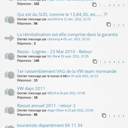
Réponses :
152
1
4
5
6
7
…
Qui est du SUD, comme le 13,84,30, etc...... ??
Dernier message par
am13014
«
12 déc. 2011, 11:23
Réponses :
56
1
2
3
La réinitialisation est-elle comprise dans la garantie
Dernier message par
chicheng
«
05 oct. 2011, 20:10
Réponses :
2
Rasso - Lognes - 23 Mai 2010 - Retour
Dernier message par
Mc Rai
«
29 sept. 2011, 22:35
Réponses :
140
1
2
3
4
5
6
1er rassemblement VAG de la VW team normande
Dernier message par
le touran à bibi
«
26 août 2011, 02:13
Réponses :
13
VW days 2011
Dernier message par
MELR
«
26 juin 2011, 07:46
Réponses :
18
Rassot annuel 2011 : retour :)
Dernier message par
Ange-Oliver
«
22 juin 2011, 23:06
Réponses :
85
1
2
3
4
touraniste departement 66 11 34