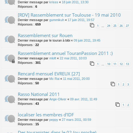
Dernier message par
krisss
«
18 juin 2011, 13:30
Réponses :
6
[RDV] Rassemblement sur Toulouse - 19 mai 2010
Dernier message par
gummikuh
«
17 juin 2011, 19:57
Réponses :
659
1
24
25
26
27
…
Rassemblement sur Rouen
Dernier message par
le touran à bibi
«
09 juin 2011, 19:45
Réponses :
22
Rassemblement annuel TouranPassion 2011 :)
Dernier message par
mloft
«
22 mai 2011, 10:03
Réponses :
301
1
10
11
12
13
…
Rencard mensuel EVREUX [27]
Dernier message par
Mc Rai
«
11 mai 2011, 20:00
Réponses :
50
1
2
3
Rasso National 2011
Dernier message par
Ange-Oliver
«
09 avr. 2011, 11:49
Réponses :
43
1
2
localiser les membres d'IDF
Dernier message par
peppy
«
27 mars 2011, 00:59
Réponses :
15
Des touranistes dans le 02 (ou proche)