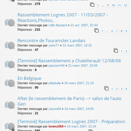
Réponses :
279
1
9
10
11
12
…
Rassemblement Lognes 2007 - 11/03/2007 -
Réactions,Photos,.
Dernier message par
Little Bastard
«
21 avr. 2007, 22:44
Réponses :
215
1
6
7
8
9
…
Rencontre de Touranistes Landais
Dernier message par
yann77
«
22 mars 2007, 19:25
Réponses :
47
1
2
[Terminé] Rassemblement a Chatellerault 12/08/06
Dernier message par
passionVW
«
21 mars 2007, 20:59
Réponses :
8
En Belgique
Dernier message par
ptitebulle
«
20 mars 2007, 21:10
Réponses :
90
1
2
3
4
After (le rassemblement de Paris) --> salon de l'auto
Gen
Dernier message par
yasoo69
«
19 mars 2007, 19:09
Réponses :
21
[Terminé] Rassemblement Lognes 2007 - Préparation
Dernier message par
lorenz054
«
14 mars 2007, 21:24
Réponses :
590