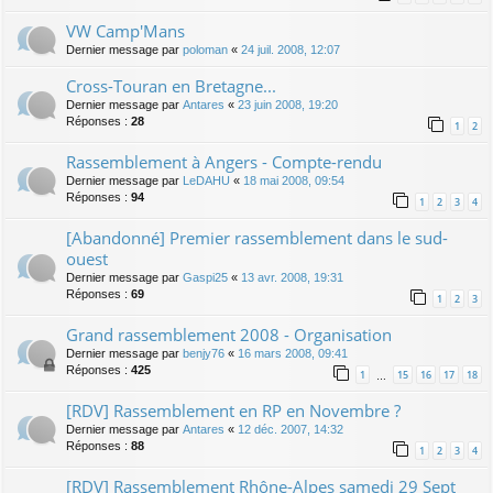
VW Camp'Mans
Dernier message par
poloman
«
24 juil. 2008, 12:07
Cross-Touran en Bretagne...
Dernier message par
Antares
«
23 juin 2008, 19:20
Réponses :
28
1
2
Rassemblement à Angers - Compte-rendu
Dernier message par
LeDAHU
«
18 mai 2008, 09:54
Réponses :
94
1
2
3
4
[Abandonné] Premier rassemblement dans le sud-
ouest
Dernier message par
Gaspi25
«
13 avr. 2008, 19:31
Réponses :
69
1
2
3
Grand rassemblement 2008 - Organisation
Dernier message par
benjy76
«
16 mars 2008, 09:41
Réponses :
425
1
15
16
17
18
…
[RDV] Rassemblement en RP en Novembre ?
Dernier message par
Antares
«
12 déc. 2007, 14:32
Réponses :
88
1
2
3
4
[RDV] Rassemblement Rhône-Alpes samedi 29 Sept