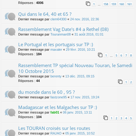
Réponses :
4006
1
158
159
160
161
…
Qui dans le 64, 40 et 65 ?
Dernier message par
clem64300
«
24 nov. 2016, 22:36
Rassemblement Vag Date's #4 a Rethel (08)
Dernier message par
Touranman08
«
31 août 2016, 01:01
Le Portugal et les portugais sur TP :)
Dernier message par
maxaler
«
29 févr. 2016, 10:21
Réponses :
184
1
5
6
7
8
…
Rassemblement TP spécial Nouveau Touran, le Samedi
10 Octobre 2015
Dernier message par
berenty
«
13 déc. 2015, 09:15
Réponses :
44
1
2
du monde dans le 60 , 95 ?
Dernier message par
fastzone95
«
17 nov. 2015, 19:24
Madagascar et les Malgaches sur TP :)
Dernier message par
fab01
«
06 janv. 2015, 13:11
Réponses :
104
1
2
3
4
5
Les TOURAN croisés sur les routes
Dernier message par
RAJAO
«
05 janv. 2015, 10:52