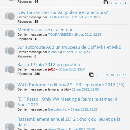
Réponses :
84
1
2
3
4
Des Touranistes sur Angoulême et alentours?
Dernier message par
TOURANSEIZE
«
31 oct. 2012, 16:50
Réponses :
18
Membres suisse et alentour
Dernier message par
TOURANSEIZE
«
28 oct. 2012, 22:53
Réponses :
11
Sur autoroute A62 un troupeau de Golf Mk1 et Mk2
Dernier message par
le bahut
«
19 sept. 2012, 16:39
Réponses :
6
Rasso TP juin 2012 préparation
Dernier message par
jef10
«
06 juin 2012, 13:04
Réponses :
286
1
9
10
11
12
…
VAG d'automne édition#2# - 23 septembre 2012 (76)
Dernier message par
le touran à bibi
«
21 mai 2012, 19:00
[51] Rasso : Only VW Meeting à Reims le samedi 4
Aout 2012
Dernier message par
Easyshooting
«
17 mai 2012, 15:27
Rassemblement annuel 2012 : choix du lieu et de la
date
Dernier message par
Ange-Oliver
«
11 mai 2012, 20:00