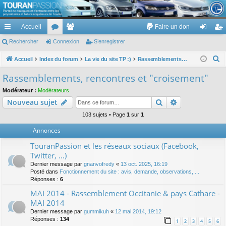
TouranPassion
Accueil
Faire un don
Le forum des propriétaires ou futurs acquéreurs du Volkswagen Touran
cc
Rechercher
or
Connexion
e
S’enregistrer
on
’e
ès
u
m
ne
nr
R
Accueil
Index du forum
La vie du site TP :)
Rassemblements, rencontres et "croisement"
e
ra
m
br
xi
eg
Rassemblements, rencontres et "croisement"
c
pi
s
es
on
ist
Modérateur :
Modérateurs
h
Rechercher
Recherche av
Nouveau sujet
de
re
e
r
103 sujets • Page
1
sur
1
r
c
Annonces
h
TouranPassion et les réseaux sociaux (Facebook,
e
Twitter, ...)
r
Dernier message par
gnanvofredy
«
13 oct. 2025, 16:19
Posté dans
Fonctionnement du site : avis, demande, observations, ...
Réponses :
6
MAI 2014 - Rassemblement Occitanie & pays Cathare -
MAI 2014
Dernier message par
gummikuh
«
12 mai 2014, 19:12
Réponses :
134
1
2
3
4
5
6