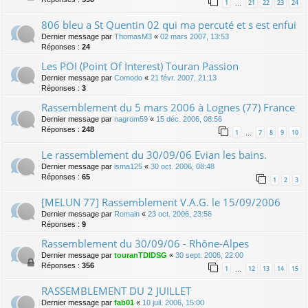
1
21
22
23
24
…
806 bleu a St Quentin 02 qui ma percuté et s est enfui
Dernier message par
ThomasM3
«
02 mars 2007, 13:53
Réponses :
24
Les POI (Point Of Interest) Touran Passion
Dernier message par
Comodo
«
21 févr. 2007, 21:13
Réponses :
3
Rassemblement du 5 mars 2006 à Lognes (77) France
Dernier message par
nagrom59
«
15 déc. 2006, 08:56
Réponses :
248
1
7
8
9
10
…
Le rassemblement du 30/09/06 Evian les bains.
Dernier message par
isma125
«
30 oct. 2006, 08:48
Réponses :
65
1
2
3
[MELUN 77] Rassemblement V.A.G. le 15/09/2006
Dernier message par
Romain
«
23 oct. 2006, 23:56
Réponses :
9
Rassemblement du 30/09/06 - Rhône-Alpes
Dernier message par
touranTDIDSG
«
30 sept. 2006, 22:00
Réponses :
356
1
12
13
14
15
…
RASSEMBLEMENT DU 2 JUILLET
Dernier message par
fab01
«
10 juil. 2006, 15:00