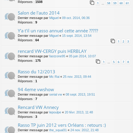
Réponses :
1508
1
58
59
60
61
…
Salon de l'auto 2014
Dernier message par
Miguel
«
09 oct. 2014, 06:36
Réponses :
9
Y'a t'il un rasso annuel cette année ?????
Dernier message par
Miguel
«
15 sept. 2014, 13:54
Réponses :
64
1
2
3
rencard VW-CERGY puis HERBLAY
Dernier message par
fastzone95
«
05 juin 2014, 10:07
Réponses :
175
1
5
6
7
8
…
Rasso du 12/2013
Dernier message par
Mc Rai
«
25 nov. 2013, 09:44
Réponses :
1
94 4eme vwshow
Dernier message par
serial vw
«
08 sept. 2013, 19:51
Réponses :
7
Rencard VW Annecy
Dernier message par
lepoulpe
«
20 févr. 2013, 11:48
Réponses :
3
Rasso TP juin 2012 vers Orléans : retours :)
Dernier message par
the_squal31
«
24 nov. 2012, 21:48