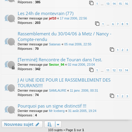
Réponses :
385
1
13
14
15
16
…
Les 24h de montevrain (77)
Dernier message par
jef10
«
17 mai 2006, 22:56
Réponses :
203
1
6
7
8
9
…
Rassemblement du 30/04/06 à Metz / Nancy -
Compte-rendu
Dernier message par
Satanas
«
05 mai 2006, 22:55
Réponses :
70
1
2
3
[Terminé] Rencontre de Touran dans l'est.
Dernier message par
Sector_94
«
02 mai 2006, 23:04
Réponses :
342
1
11
12
13
14
…
J AI UNE IDEE POUR LE RASSEMBLEMENT DES
TOURANS!!!!
Dernier message par
SAMLAURE
«
11 janv. 2006, 00:31
Réponses :
74
1
2
3
Pourquoi pas un signe distinctif !!!
Dernier message par
Mr Iceberg
«
31 août 2005, 19:24
Réponses :
4
Nouveau sujet
103 sujets • Page
1
sur
1