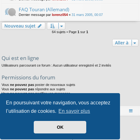
FAQ Touran (Allemand)
Dernier message par
lorenz054
«
31 mars 2005, 00:07
Nouveau sujet
64 sujets • Page
1
sur
1
Aller à
Qui est en ligne
Utilisateurs parcourant ce forum : Aucun utilisateur enregistré et 2 invités
Permissions du forum
Vous
ne pouvez pas
poster de nouveaux sujets
Vous
ne pouvez pas
répondre aux sujets
Vous
ne pouvez pas
modifier vos messages
Vous
ne pouvez pas
supprimer vos messages
En poursuivant votre navigation, vous acceptez
Vous
ne pouvez pas
joindre des fichiers
l’utilisation de cookies.
En savoir plus
Accueil
Index du forum
Développé par
phpBB
® Forum Software © phpBB Limited
OK
Style par
Arty
- phpBB 3.3 par MrGaby
Traduit par
phpBB-fr.com
Confidentialité
|
Conditions