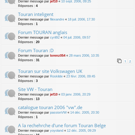
Dernier message par
jef10
«
10 sept. 2006, 09:25
Réponses :
4
Touran inteligent
Dernier message par
filexandre
«
18 juil. 2006, 17:30
Réponses :
1
Forum TOURAN anglais
Dernier message par
cyril92
«
04 juil. 2006, 09:57
Réponses :
20
Forum Touran :D
Dernier message par
lorenz054
«
28 mars 2006, 10:35
Réponses :
31
1
2
Touran sur site Volkswagen UK
Dernier message par
Roskilde
«
23 févr. 2006, 09:45
Réponses :
3
Site VW - Touran
Dernier message par
jef10
«
03 janv. 2006, 20:29
Réponses :
13
catalogue touran 2006 "vw".de
Dernier message par
passionVW
«
14 déc. 2005, 20:30
Réponses :
1
A la rechehrche d'une forum Touran Belge
Dernier message par
yoyoland
«
12 déc. 2005, 09:29