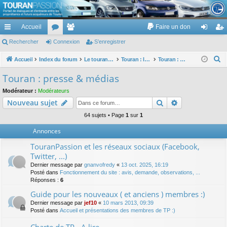
TouranPassion
Accueil
Faire un don
Le forum des propriétaires ou futurs acquéreurs du Volkswagen Touran
cc
Rechercher
or
Connexion
e
S’enregistrer
on
’e
ès
u
m
ne
nr
R
Accueil
Index du forum
Le touran dans ses versions I (V1 V2 V3) et II ...
Touran : les modèles, les prix, les achats, les options, ...
Touran : presse & médias
e
ra
m
br
xi
eg
Touran : presse & médias
c
pi
s
es
on
ist
Modérateur :
Modérateurs
h
Rechercher
Recherche av
Nouveau sujet
de
re
e
r
64 sujets • Page
1
sur
1
r
c
Annonces
h
TouranPassion et les réseaux sociaux (Facebook,
e
Twitter, ...)
r
Dernier message par
gnanvofredy
«
13 oct. 2025, 16:19
Posté dans
Fonctionnement du site : avis, demande, observations, ...
Réponses :
6
Guide pour les nouveaux ( et anciens ) membres :)
Dernier message par
jef10
«
10 mars 2013, 09:39
Posté dans
Accueil et présentations des membres de TP :)