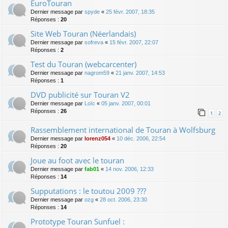
EuroTouran
Dernier message par
spyde
«
25 févr. 2007, 18:35
Réponses :
20
Site Web Touran (Néerlandais)
Dernier message par
sofreva
«
15 févr. 2007, 22:07
Réponses :
2
Test du Touran (webcarcenter)
Dernier message par
nagrom59
«
21 janv. 2007, 14:53
Réponses :
1
DVD publicité sur Touran V2
Dernier message par
Loïc
«
05 janv. 2007, 00:01
Réponses :
26
1
2
Rassemblement international de Touran à Wolfsburg
Dernier message par
lorenz054
«
10 déc. 2006, 22:54
Réponses :
20
Joue au foot avec le touran
Dernier message par
fab01
«
14 nov. 2006, 12:33
Réponses :
14
Supputations : le toutou 2009 ???
Dernier message par
ozg
«
28 oct. 2006, 23:30
Réponses :
14
Prototype Touran Sunfuel :