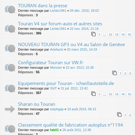
TOURAN dans la presse
Dernier message par
LioVar1961
«
04 déc. 2016, 18:02
Réponses :
3
Touran V4 sur forum-auto et autres sites
Dernier message par
LioVar1961
«
22 nov. 2016, 21:16
Réponses :
365
1
12
13
14
15
…
NOUVEAU TOURAN GP3 ou V4 au Salon de Genève
Dernier message par
Artefackt
«
02 mars 2015, 14:19
Réponses :
5
Configurateur Touran sur VW.fr
Dernier message par
Monster
«
22 avr. 2013, 15:38
Réponses :
55
1
2
3
Equipements pour Touran - ichwillautoteile.de
Dernier message par
SViT
«
31 juil. 2012, 13:42
Réponses :
357
1
12
13
14
15
…
Sharan ou Touran
Dernier message par
stephgap
«
19 août 2014, 06:13
Réponses :
47
1
2
Classement qualité de fabrication autoplus n°1194
Dernier message par
fab01
«
26 août 2011, 12:38
Réponses :
2