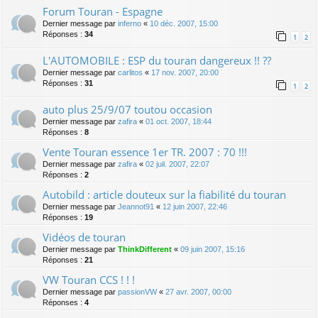
Forum Touran - Espagne
Dernier message par
inferno
«
10 déc. 2007, 15:00
Réponses :
34
1
2
L'AUTOMOBILE : ESP du touran dangereux !! ??
Dernier message par
carlitos
«
17 nov. 2007, 20:00
Réponses :
31
1
2
auto plus 25/9/07 toutou occasion
Dernier message par
zafira
«
01 oct. 2007, 18:44
Réponses :
8
Vente Touran essence 1er TR. 2007 : 70 !!!
Dernier message par
zafira
«
02 juil. 2007, 22:07
Réponses :
2
Autobild : article douteux sur la fiabilité du touran
Dernier message par
Jeannot91
«
12 juin 2007, 22:46
Réponses :
19
Vidéos de touran
Dernier message par
ThinkDifferent
«
09 juin 2007, 15:16
Réponses :
21
VW Touran CCS ! ! !
Dernier message par
passionVW
«
27 avr. 2007, 00:00
Réponses :
4