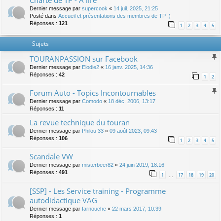
Charte de TP - A lire
Dernier message par
supercook
«
14 juil. 2025, 21:25
Posté dans
Accueil et présentations des membres de TP :)
Réponses :
121
1
2
3
4
5
Sujets
TOURANPASSION sur Facebook
Dernier message par
Elodie2
«
16 janv. 2025, 14:36
Réponses :
42
1
2
Forum Auto - Topics Incontournables
Dernier message par
Comodo
«
18 déc. 2006, 13:17
Réponses :
11
La revue technique du touran
Dernier message par
Philou 33
«
09 août 2023, 09:43
Réponses :
106
1
2
3
4
5
Scandale VW
Dernier message par
misterbeer82
«
24 juin 2019, 18:16
Réponses :
491
1
17
18
19
20
…
[SSP] - Les Service training - Programme
autodidactique VAG
Dernier message par
farnouche
«
22 mars 2017, 10:39
Réponses :
1