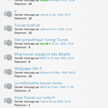
Dernier message par
Vindel
«
05 mars 2010, 19:36
Réponses :
14
a
Dernier message par
cerot
«
11 oct. 2009, 18:27
Réponses :
12
Touran EcoFuel
Dernier message par
zafira
«
10 oct. 2009, 13:12
Réponses :
12
Site sympathique Tuning Touran
Dernier message par
dav-86
«
05 oct. 2009, 19:25
Réponses :
5
Blog touran espagnol très détaillé
Dernier message par
MELR
«
15 sept. 2009, 23:25
Réponses :
8
Wallpaper VW :P
Dernier message par
Antares
«
19 févr. 2009, 09:54
Réponses :
15
Le millionième touran vendu
Dernier message par
MELR
«
21 janv. 2009, 17:48
Réponses :
2
Essai Touran sur turbo.fr
Dernier message par
Toph
«
09 mai 2008, 22:41
Réponses :
1