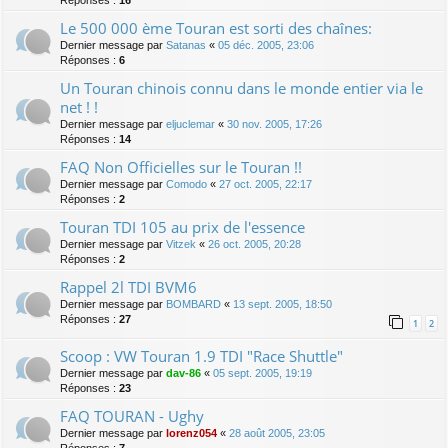
Réponses :
16
Le 500 000 ème Touran est sorti des chaînes:
Dernier message par
Satanas
«
05 déc. 2005, 23:06
Réponses :
6
Un Touran chinois connu dans le monde entier via le
net ! !
Dernier message par
eljuclemar
«
30 nov. 2005, 17:26
Réponses :
14
FAQ Non Officielles sur le Touran !!
Dernier message par
Comodo
«
27 oct. 2005, 22:17
Réponses :
2
Touran TDI 105 au prix de l'essence
Dernier message par
Vitzek
«
26 oct. 2005, 20:28
Réponses :
2
Rappel 2l TDI BVM6
Dernier message par
BOMBARD
«
13 sept. 2005, 18:50
Réponses :
27
1
2
Scoop : VW Touran 1.9 TDI "Race Shuttle"
Dernier message par
dav-86
«
05 sept. 2005, 19:19
Réponses :
23
FAQ TOURAN - Ughy
Dernier message par
lorenz054
«
28 août 2005, 23:05