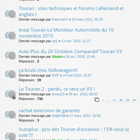
Touran : sites techniques et forums ( allemand et
anglais )
Dernier message par
Patoche57
«
10 mars 2011, 00:33
essai Touran Le Moniteur Automobile du 10
novembre 2010
Dernier message par
ob1
«
13 nov. 2010, 11:27
Auto Plus du 26 Octobre: Comparatif Touran V3
Dernier message par
Vindel
«
30 oct. 2010, 22:46
Réponses :
2
ça brule chez Volkswagen!!!
Dernier message par
SViT
«
14 mai 2010, 18:47
Réponses :
19
Le Touran 2 : perdu, ce sera un V3 !
Dernier message par
isma125
«
08 avr. 2010, 06:52
Réponses :
732
1
27
28
29
30
…
rachat extension de garantie
Dernier message par
DelphVall
«
17 mars 2010, 15:59
Réponses :
3
Autoplus : prix des Touran d'occasion : 15% sous la
cote !!!