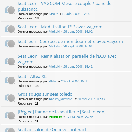
Seat Leon : VAGCOM Mesure couple / banc de
puissance
Dernier message par
Stroke
«
10 déc. 2008, 12:39
Réponses :
13
Seat Leon : Modification ESP avec vagcom
Dernier message par
Mickski
«
26 sept. 2008, 16:02
Seat leon : Courbes de mon débimètre avec vagcom
Dernier message par
Mickski
«
26 sept. 2008, 16:01
Seat Leon : Réinitialisation partielle de l'ECU avec
vagcom
Dernier message par
Mickski
«
26 sept. 2008, 15:41
Seat - Altea XL
Dernier message par
Philou
«
26 oct. 2007, 15:33
Réponses :
14
Gros souçis sur seat toledo
Dernier message par
Ancien_Membre1
«
30 mai 2007, 10:33
Réponses :
11
[Réglée] Panne de la soufflerie [Seat toledo]
Dernier message par
Pedro 95
«
17 mai 2007, 23:55
Réponses :
11
Seat au salon de Genève - interactif