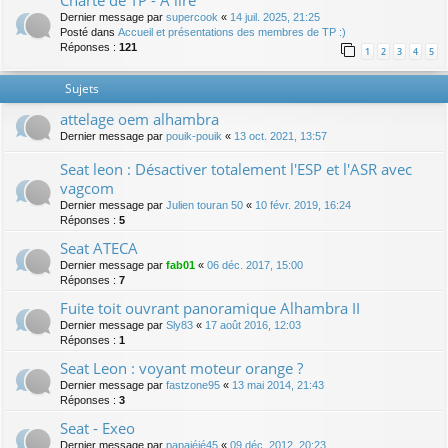
Charte de TP - A lire
Dernier message par
supercook
«
14 juil. 2025, 21:25
Posté dans
Accueil et présentations des membres de TP :)
Réponses :
121
1
2
3
4
5
Sujets
attelage oem alhambra
Dernier message par
pouik-pouik
«
13 oct. 2021, 13:57
Seat leon : Désactiver totalement l'ESP et l'ASR avec
vagcom
Dernier message par
Julien touran 50
«
10 févr. 2019, 16:24
Réponses :
5
Seat ATECA
Dernier message par
fab01
«
06 déc. 2017, 15:00
Réponses :
7
Fuite toit ouvrant panoramique Alhambra II
Dernier message par
Sly83
«
17 août 2016, 12:03
Réponses :
1
Seat Leon : voyant moteur orange ?
Dernier message par
fastzone95
«
13 mai 2014, 21:43
Réponses :
3
Seat - Exeo
Dernier message par
papajéjé45
«
09 déc. 2012, 20:23