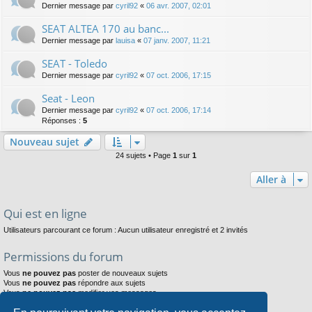
Dernier message par
cyril92
«
06 avr. 2007, 02:01
SEAT ALTEA 170 au banc...
Dernier message par
lauisa
«
07 janv. 2007, 11:21
SEAT - Toledo
Dernier message par
cyril92
«
07 oct. 2006, 17:15
Seat - Leon
Dernier message par
cyril92
«
07 oct. 2006, 17:14
Réponses :
5
Nouveau sujet
24 sujets • Page
1
sur
1
Aller à
Qui est en ligne
Utilisateurs parcourant ce forum : Aucun utilisateur enregistré et 2 invités
Permissions du forum
Vous
ne pouvez pas
poster de nouveaux sujets
Vous
ne pouvez pas
répondre aux sujets
Vous
ne pouvez pas
modifier vos messages
Vous
ne pouvez pas
supprimer vos messages