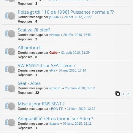
Réponses :
3
[ibiza gt tdi 110 de 1998] Puissance normale ??
Dernier message par
js57460
«
28 oct. 2012, 22:27
Réponses :
4
Seat va t'il bien?
Dernier message par
vvletop
«
26 déc. 2010, 15:51
Réponses :
2
Alhambra II
Dernier message par
Gaby
«
01 août 2010, 21:29
Réponses :
8
VW RNS510 sur SEAT Leon ?
Dernier message par
elka
«
07 mai 2010, 17:14
Réponses :
1
Seat - Altea
Dernier message par
isma125
«
26 mars 2010, 09:12
Réponses :
32
1
2
Mise à jour RNS SEAT ?
Dernier message par
LEON FR
«
11 févr. 2010, 12:12
Adaptabilité rétros touran sur Altea ?
Dernier message par
titjaune
«
06 janv. 2010, 21:11
Réponses :
1