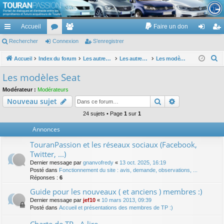
TouranPassion
Accueil
Faire un don
Le forum des propriétaires ou futurs acquéreurs du Volkswagen Touran
cc
Rechercher
or
Connexion
e
S’enregistrer
on
’e
ès
u
m
ne
nr
R
Accueil
Index du forum
Les autres voitures et ce qui touche à la voiture
Les autres modèles du groupe VW
Les modèles Seat
e
ra
m
br
xi
eg
Les modèles Seat
c
pi
s
es
on
ist
Modérateur :
Modérateurs
h
Rechercher
Recherche av
Nouveau sujet
de
re
e
r
24 sujets • Page
1
sur
1
r
c
Annonces
h
TouranPassion et les réseaux sociaux (Facebook,
e
Twitter, ...)
r
Dernier message par
gnanvofredy
«
13 oct. 2025, 16:19
Posté dans
Fonctionnement du site : avis, demande, observations, ...
Réponses :
6
Guide pour les nouveaux ( et anciens ) membres :)
Dernier message par
jef10
«
10 mars 2013, 09:39
Posté dans
Accueil et présentations des membres de TP :)