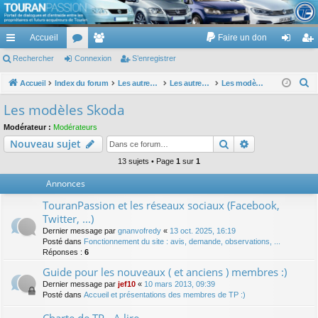
TouranPassion
Accueil
Faire un don
Le forum des propriétaires ou futurs acquéreurs du Volkswagen Touran
cc
Rechercher
or
Connexion
e
S’enregistrer
on
’e
ès
u
m
ne
nr
R
Accueil
Index du forum
Les autres voitures et ce qui touche à la voiture
Les autres modèles du groupe VW
Les modèles Skoda
e
ra
m
br
xi
eg
Les modèles Skoda
c
pi
s
es
on
ist
Modérateur :
Modérateurs
h
Rechercher
Recherche av
Nouveau sujet
de
re
e
r
13 sujets • Page
1
sur
1
r
c
Annonces
h
TouranPassion et les réseaux sociaux (Facebook,
e
Twitter, ...)
r
Dernier message par
gnanvofredy
«
13 oct. 2025, 16:19
Posté dans
Fonctionnement du site : avis, demande, observations, ...
Réponses :
6
Guide pour les nouveaux ( et anciens ) membres :)
Dernier message par
jef10
«
10 mars 2013, 09:39
Posté dans
Accueil et présentations des membres de TP :)