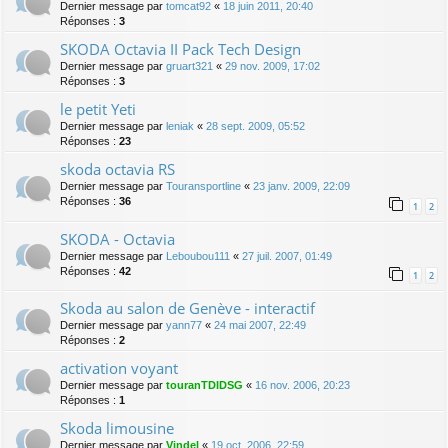
Dernier message par
tomcat92
«
18 juin 2011, 20:40
Réponses :
3
SKODA Octavia II Pack Tech Design
Dernier message par
gruart321
«
29 nov. 2009, 17:02
Réponses :
3
le petit Yeti
Dernier message par
leniak
«
28 sept. 2009, 05:52
Réponses :
23
skoda octavia RS
Dernier message par
Touransportline
«
23 janv. 2009, 22:09
Réponses :
36
1
2
SKODA - Octavia
Dernier message par
Leboubou111
«
27 juil. 2007, 01:49
Réponses :
42
1
2
Skoda au salon de Genève - interactif
Dernier message par
yann77
«
24 mai 2007, 22:49
Réponses :
2
activation voyant
Dernier message par
touranTDIDSG
«
16 nov. 2006, 20:23
Réponses :
1
Skoda limousine
Dernier message par
Vindel
«
19 oct. 2006, 22:59