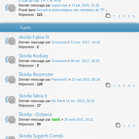
Charte de TP - A lire
Dernier message par
supercook
«
14 juil. 2025, 21:25
Posté dans
Accueil et présentations des membres de TP :)
Réponses :
121
1
2
3
4
5
Sujets
skoda Fabia III
Dernier message par
Grosound
«
13 nov. 2017, 14:18
Réponses :
2
Skoda Kodiaq
Dernier message par
Grosound
«
30 oct. 2017, 18:29
Réponses :
2
Skoda Roomster
Dernier message par
Patoche57
«
10 mai 2015, 00:34
Réponses :
120
1
2
3
4
5
Skoda fabia II
Dernier message par
Mc Rai
«
14 oct. 2013, 20:15
Réponses :
17
Skoda - Octavia
Dernier message par
fab01
«
26 août 2011, 20:11
Réponses :
59
1
2
3
Skoda Superb Combi