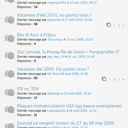
Dernier message par
maymay1401
«
16 nov. 2010, 06:57
Réponses :
14
Vacances d'été 2010, ou partez vous ?
Dernier message par
toutounoir
«
17 août 2010, 22:04
Réponses :
58
1
2
3
Roc d' Azur à Fréjus
Dernier message par
Touschuss
«
14 oct. 2009, 20:30
Réponses :
4
Qui connait, la Presqu'Île de Giens + Porquerolles ??
Dernier message par
pat_man_34
«
01 oct. 2009, 14:36
Réponses :
9
Vacances été 2009. Où partez vous ?
Dernier message par
Mc Rai
«
29 août 2009, 22:45
Réponses :
83
1
2
3
4
ICE vs. TGV
Dernier message par
dunantgv
«
19 août 2009, 15:20
Réponses :
17
Plaques immatriculation USA (qq beaux exemplaires)
Dernier message par
Leboubou111
«
06 août 2009, 14:12
Réponses :
11
[suisse] Le vwspirit ontour du 27 au 30 mai 2009
Dernier message par
fxp2008
«
18 juil. 2009, 12:27