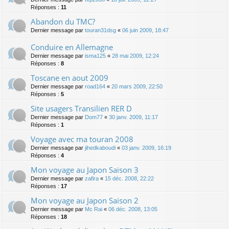
Réponses :
11
Abandon du TMC?
Dernier message par
touran31dsg
«
06 juin 2009, 18:47
Conduire en Allemagne
Dernier message par
isma125
«
28 mai 2009, 12:24
Réponses :
8
Toscane en aout 2009
Dernier message par
road164
«
20 mars 2009, 22:50
Réponses :
5
Site usagers Transilien RER D
Dernier message par
Dom77
«
30 janv. 2009, 11:17
Réponses :
1
Voyage avec ma touran 2008
Dernier message par
jihedkaboudi
«
03 janv. 2009, 16:19
Réponses :
4
Mon voyage au Japon Saison 3
Dernier message par
zafira
«
15 déc. 2008, 22:22
Réponses :
17
Mon voyage au Japon Saison 2
Dernier message par
Mc Rai
«
06 déc. 2008, 13:05
Réponses :
18