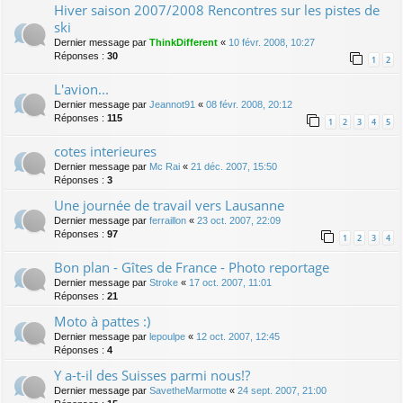
Hiver saison 2007/2008 Rencontres sur les pistes de
ski
Dernier message par
ThinkDifferent
«
10 févr. 2008, 10:27
Réponses :
30
1
2
L'avion...
Dernier message par
Jeannot91
«
08 févr. 2008, 20:12
Réponses :
115
1
2
3
4
5
cotes interieures
Dernier message par
Mc Rai
«
21 déc. 2007, 15:50
Réponses :
3
Une journée de travail vers Lausanne
Dernier message par
ferraillon
«
23 oct. 2007, 22:09
Réponses :
97
1
2
3
4
Bon plan - Gîtes de France - Photo reportage
Dernier message par
Stroke
«
17 oct. 2007, 11:01
Réponses :
21
Moto à pattes :)
Dernier message par
lepoulpe
«
12 oct. 2007, 12:45
Réponses :
4
Y a-t-il des Suisses parmi nous!?
Dernier message par
SavetheMarmotte
«
24 sept. 2007, 21:00