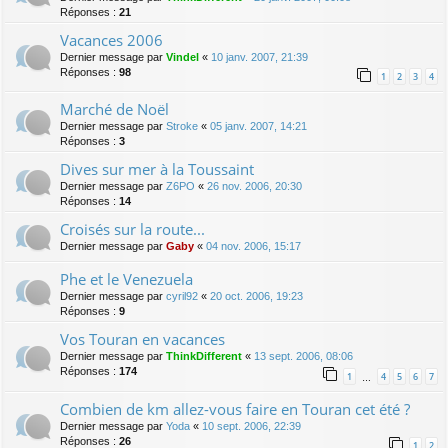
Réponses :
21
Vacances 2006
Dernier message par
Vindel
«
10 janv. 2007, 21:39
Réponses :
98
1
2
3
4
Marché de Noël
Dernier message par
Stroke
«
05 janv. 2007, 14:21
Réponses :
3
Dives sur mer à la Toussaint
Dernier message par
Z6PO
«
26 nov. 2006, 20:30
Réponses :
14
Croisés sur la route...
Dernier message par
Gaby
«
04 nov. 2006, 15:17
Phe et le Venezuela
Dernier message par
cyril92
«
20 oct. 2006, 19:23
Réponses :
9
Vos Touran en vacances
Dernier message par
ThinkDifferent
«
13 sept. 2006, 08:06
Réponses :
174
1
4
5
6
7
…
Combien de km allez-vous faire en Touran cet été ?
Dernier message par
Yoda
«
10 sept. 2006, 22:39
Réponses :
26
1
2