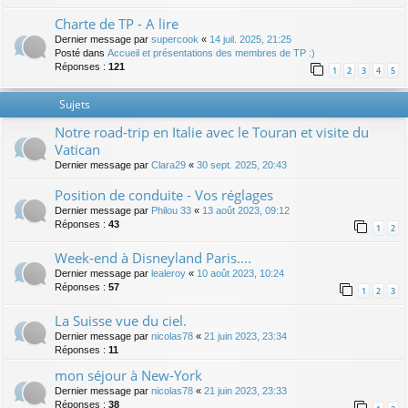
Charte de TP - A lire
Dernier message par
supercook
«
14 juil. 2025, 21:25
Posté dans
Accueil et présentations des membres de TP :)
Réponses :
121
1
2
3
4
5
Sujets
Notre road-trip en Italie avec le Touran et visite du
Vatican
Dernier message par
Clara29
«
30 sept. 2025, 20:43
Position de conduite - Vos réglages
Dernier message par
Philou 33
«
13 août 2023, 09:12
Réponses :
43
1
2
Week-end à Disneyland Paris....
Dernier message par
lealeroy
«
10 août 2023, 10:24
Réponses :
57
1
2
3
La Suisse vue du ciel.
Dernier message par
nicolas78
«
21 juin 2023, 23:34
Réponses :
11
mon séjour à New-York
Dernier message par
nicolas78
«
21 juin 2023, 23:33
Réponses :
38