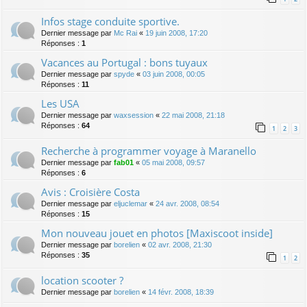
Infos stage conduite sportive.
Dernier message par
Mc Rai
«
19 juin 2008, 17:20
Réponses :
1
Vacances au Portugal : bons tuyaux
Dernier message par
spyde
«
03 juin 2008, 00:05
Réponses :
11
Les USA
Dernier message par
waxsession
«
22 mai 2008, 21:18
Réponses :
64
1
2
3
Recherche à programmer voyage à Maranello
Dernier message par
fab01
«
05 mai 2008, 09:57
Réponses :
6
Avis : Croisière Costa
Dernier message par
eljuclemar
«
24 avr. 2008, 08:54
Réponses :
15
Mon nouveau jouet en photos [Maxiscoot inside]
Dernier message par
borelien
«
02 avr. 2008, 21:30
Réponses :
35
1
2
location scooter ?
Dernier message par
borelien
«
14 févr. 2008, 18:39