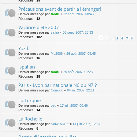
Réponses :
15
Précautions avant de partir a l'étranger!
Dernier message par
fab01
«
22 sept. 2007, 00:43
Réponses :
12
Vacance d'été 2007
Dernier message par
zafira
«
03 sept. 2007, 23:33
Réponses :
182
1
5
6
7
8
…
Yazd
Dernier message par
fxp2008
«
26 août 2007, 09:45
Réponses :
16
Ispahan
Dernier message par
fab01
«
25 août 2007, 01:23
Réponses :
18
Paris - Lyon par nationale N6 ou N7 ?
Dernier message par
Comodo
«
04 juil. 2007, 22:11
La Turquie
Dernier message par
ozg
«
17 juin 2007, 00:46
Réponses :
14
La Rochelle
Dernier message par
SAMLAURE
«
14 juin 2007, 12:54
Réponses :
5