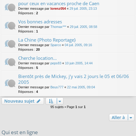
pour ceux en vacances proche de Caen
Dernier message par
lorenz054
«
29 juil. 2005, 23:13
Réponses :
2
Vos bonnes adresses
Dernier message par
Thomax***
«
29 juil. 2005, 08:58
Réponses :
1
La Chine {Photo Reportage}
Dernier message par
Sparco
«
04 juil. 2005, 09:16
Réponses :
20
Cherche location...
Dernier message par
peps83
«
10 juin 2005, 14:44
Réponses :
5
Bientôt près de Mickey, j'y vais 2 jours le 05 et 06/06
2005
Dernier message par
Beus777
«
22 mai 2005, 09:04
Réponses :
4
Nouveau sujet
95 sujets • Page
1
sur
1
Aller à
Qui est en ligne