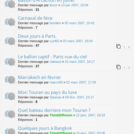
Bassin d'Arcachon en juillet
Dernier message par
liosor
«
13 juin 2007, 10:04
Réponses :
21
Carnaval de Nice
Dernier message par
borelien
«
05 mars 2007, 19:42
Réponses :
7
Deux jours à Paris.
Dernier message par
cyril92
«
03 mars 2007, 18:04
Réponses :
47
1
2
Le ballon captif - Paris vue du ciel
Dernier message par
ratinaud
«
02 mars 2007, 18:17
Réponses :
27
1
2
Marrakech en février
Dernier message par
marco95
«
02 mars 2007, 17:09
Mon Touran au pays du luxe
Dernier message par
Satanas
«
06 févr. 2007, 23:17
Réponses :
8
Quel bateau derriere mon Touran ?
Dernier message par
ThinkDifferent
«
22 janv. 2007, 16:33
Réponses :
1
Quelques jours à Bangkok
Dernier message par
ThinkDifferent
«
20 janv. 2007, 00:08