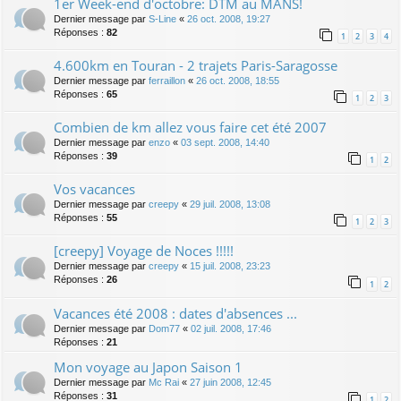
1er Week-end d'octobre: DTM au MANS!
Dernier message par
S-Line
«
26 oct. 2008, 19:27
Réponses :
82
1
2
3
4
4.600km en Touran - 2 trajets Paris-Saragosse
Dernier message par
ferraillon
«
26 oct. 2008, 18:55
Réponses :
65
1
2
3
Combien de km allez vous faire cet été 2007
Dernier message par
enzo
«
03 sept. 2008, 14:40
Réponses :
39
1
2
Vos vacances
Dernier message par
creepy
«
29 juil. 2008, 13:08
Réponses :
55
1
2
3
[creepy] Voyage de Noces !!!!!
Dernier message par
creepy
«
15 juil. 2008, 23:23
Réponses :
26
1
2
Vacances été 2008 : dates d'absences ...
Dernier message par
Dom77
«
02 juil. 2008, 17:46
Réponses :
21
Mon voyage au Japon Saison 1
Dernier message par
Mc Rai
«
27 juin 2008, 12:45
Réponses :
31
1
2