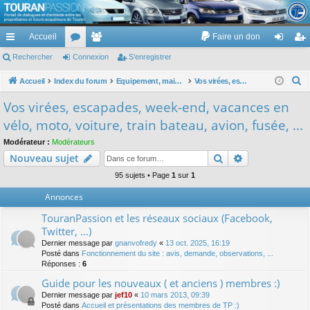
TouranPassion
Accueil
Faire un don
Le forum des propriétaires ou futurs acquéreurs du Volkswagen Touran
cc
Rechercher
or
Connexion
e
S’enregistrer
on
’e
ès
u
m
ne
nr
R
Accueil
Index du forum
Equipement, maison, famille, passion, hobby, détente, ...
Vos virées, escapades, week-end, vacances en vélo, moto, voiture, train bateau, avion, fusée, ...
e
ra
m
br
xi
eg
Vos virées, escapades, week-end, vacances en
c
pi
s
es
on
ist
vélo, moto, voiture, train bateau, avion, fusée, ...
h
de
re
e
Modérateur :
Modérateurs
Rechercher
Recherche av
Nouveau sujet
r
r
c
95 sujets • Page
1
sur
1
h
Annonces
e
TouranPassion et les réseaux sociaux (Facebook,
r
Twitter, ...)
Dernier message par
gnanvofredy
«
13 oct. 2025, 16:19
Posté dans
Fonctionnement du site : avis, demande, observations, ...
Réponses :
6
Guide pour les nouveaux ( et anciens ) membres :)
Dernier message par
jef10
«
10 mars 2013, 09:39
Posté dans
Accueil et présentations des membres de TP :)