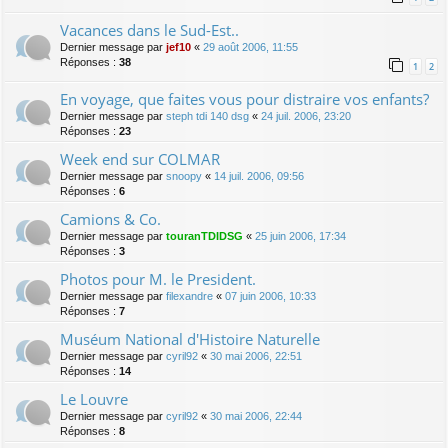
Vacances dans le Sud-Est..
Dernier message par
jef10
«
29 août 2006, 11:55
Réponses :
38
1
2
En voyage, que faites vous pour distraire vos enfants?
Dernier message par
steph tdi 140 dsg
«
24 juil. 2006, 23:20
Réponses :
23
Week end sur COLMAR
Dernier message par
snoopy
«
14 juil. 2006, 09:56
Réponses :
6
Camions & Co.
Dernier message par
touranTDIDSG
«
25 juin 2006, 17:34
Réponses :
3
Photos pour M. le President.
Dernier message par
filexandre
«
07 juin 2006, 10:33
Réponses :
7
Muséum National d'Histoire Naturelle
Dernier message par
cyril92
«
30 mai 2006, 22:51
Réponses :
14
Le Louvre
Dernier message par
cyril92
«
30 mai 2006, 22:44
Réponses :
8