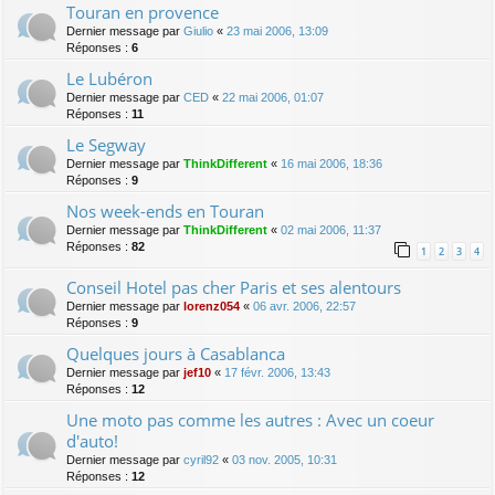
Touran en provence
Dernier message par
Giulio
«
23 mai 2006, 13:09
Réponses :
6
Le Lubéron
Dernier message par
CED
«
22 mai 2006, 01:07
Réponses :
11
Le Segway
Dernier message par
ThinkDifferent
«
16 mai 2006, 18:36
Réponses :
9
Nos week-ends en Touran
Dernier message par
ThinkDifferent
«
02 mai 2006, 11:37
Réponses :
82
1
2
3
4
Conseil Hotel pas cher Paris et ses alentours
Dernier message par
lorenz054
«
06 avr. 2006, 22:57
Réponses :
9
Quelques jours à Casablanca
Dernier message par
jef10
«
17 févr. 2006, 13:43
Réponses :
12
Une moto pas comme les autres : Avec un coeur
d'auto!
Dernier message par
cyril92
«
03 nov. 2005, 10:31
Réponses :
12