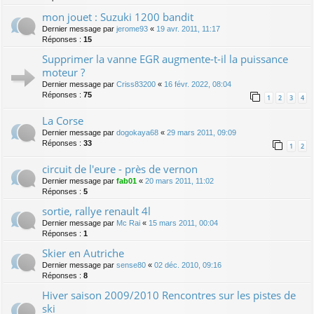
mon jouet : Suzuki 1200 bandit
Dernier message par
jerome93
«
19 avr. 2011, 11:17
Réponses :
15
Supprimer la vanne EGR augmente-t-il la puissance
moteur ?
Dernier message par
Criss83200
«
16 févr. 2022, 08:04
Réponses :
75
1
2
3
4
La Corse
Dernier message par
dogokaya68
«
29 mars 2011, 09:09
Réponses :
33
1
2
circuit de l'eure - près de vernon
Dernier message par
fab01
«
20 mars 2011, 11:02
Réponses :
5
sortie, rallye renault 4l
Dernier message par
Mc Rai
«
15 mars 2011, 00:04
Réponses :
1
Skier en Autriche
Dernier message par
sense80
«
02 déc. 2010, 09:16
Réponses :
8
Hiver saison 2009/2010 Rencontres sur les pistes de
ski