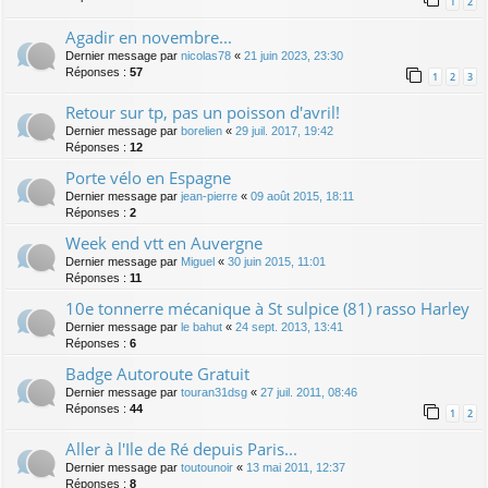
1
2
Agadir en novembre...
Dernier message par
nicolas78
«
21 juin 2023, 23:30
Réponses :
57
1
2
3
Retour sur tp, pas un poisson d'avril!
Dernier message par
borelien
«
29 juil. 2017, 19:42
Réponses :
12
Porte vélo en Espagne
Dernier message par
jean-pierre
«
09 août 2015, 18:11
Réponses :
2
Week end vtt en Auvergne
Dernier message par
Miguel
«
30 juin 2015, 11:01
Réponses :
11
10e tonnerre mécanique à St sulpice (81) rasso Harley
Dernier message par
le bahut
«
24 sept. 2013, 13:41
Réponses :
6
Badge Autoroute Gratuit
Dernier message par
touran31dsg
«
27 juil. 2011, 08:46
Réponses :
44
1
2
Aller à l'Ile de Ré depuis Paris...
Dernier message par
toutounoir
«
13 mai 2011, 12:37
Réponses :
8