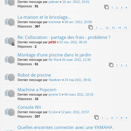
Dernier message par
palmae
«
16 avr. 2012, 15:51
Réponses :
91
1
2
3
4
La maison et le bricolage...
Dernier message par
kochmar
«
09 avr. 2012, 20:58
Réponses :
367
1
12
13
14
15
…
Re: Collocation : partage des frais : problème ?
Dernier message par
jef10
«
02 nov. 2011, 08:19
Réponses :
2
Montage d'une piscine dans le jardin
Dernier message par
Mc Rai
«
05 sept. 2011, 12:36
Réponses :
61
1
2
3
Robot de piscine
Dernier message par
Vlaolivier
«
24 mai 2011, 08:01
Machine a Popcorn
Dernier message par
jerome 5
«
06 mars 2011, 19:33
Réponses :
15
Console Wii
Dernier message par
S-Line
«
12 janv. 2011, 23:57
Réponses :
207
1
6
7
8
9
…
Quelles enceintes connecter avec une YAMAHA