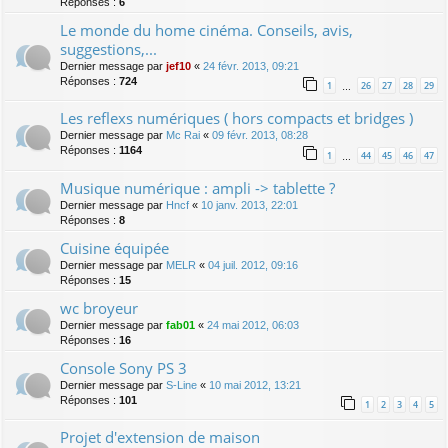
Réponses :
6
Le monde du home cinéma. Conseils, avis,
suggestions,...
Dernier message par
jef10
«
24 févr. 2013, 09:21
Réponses :
724
1
26
27
28
29
…
Les reflexs numériques ( hors compacts et bridges )
Dernier message par
Mc Rai
«
09 févr. 2013, 08:28
Réponses :
1164
1
44
45
46
47
…
Musique numérique : ampli -> tablette ?
Dernier message par
Hncf
«
10 janv. 2013, 22:01
Réponses :
8
Cuisine équipée
Dernier message par
MELR
«
04 juil. 2012, 09:16
Réponses :
15
wc broyeur
Dernier message par
fab01
«
24 mai 2012, 06:03
Réponses :
16
Console Sony PS 3
Dernier message par
S-Line
«
10 mai 2012, 13:21
Réponses :
101
1
2
3
4
5
Projet d'extension de maison