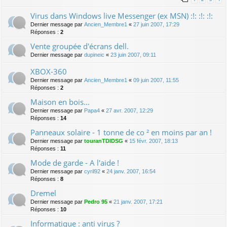
Virus dans Windows live Messenger (ex MSN) :!: :!: :!:
Dernier message par
Ancien_Membre1
«
27 juin 2007, 17:29
Réponses :
2
Vente groupée d'écrans dell.
Dernier message par
dupineic
«
23 juin 2007, 09:11
XBOX-360
Dernier message par
Ancien_Membre1
«
09 juin 2007, 11:55
Réponses :
2
Maison en bois...
Dernier message par
Papa4
«
27 avr. 2007, 12:29
Réponses :
14
Panneaux solaire - 1 tonne de co ² en moins par an !
Dernier message par
touranTDIDSG
«
15 févr. 2007, 18:13
Réponses :
11
Mode de garde - A l'aide !
Dernier message par
cyril92
«
24 janv. 2007, 16:54
Réponses :
8
Dremel
Dernier message par
Pedro 95
«
21 janv. 2007, 17:21
Réponses :
10
Informatique : anti virus ?