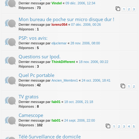
Dernier message par
Vindel
«
09 déc. 2006, 12:34
Réponses :
73
1
2
3
Mon bureau de poche sur micro disque dur !
Dernier message par
lorenz054
«
07 déc. 2006, 00:26
Réponses :
1
PSP: vos avis:
Dernier message par
eljuclemar
«
28 nov. 2006, 08:00
Réponses :
5
Questions sur Ipod.
Dernier message par
ThinkDifferent
«
18 nov. 2006, 00:22
Réponses :
3
Quel Pc portable
Dernier message par
Ancien_Membre1
«
24 oct. 2006, 18:41
Réponses :
42
1
2
TV gratos
Dernier message par
fab01
«
18 oct. 2006, 21:18
Réponses :
8
Camescope
Dernier message par
fab01
«
24 sept. 2006, 22:00
Réponses :
102
1
2
3
4
5
Télé-Surveillance de domicile