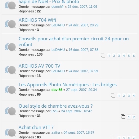
Sapin de Noël - Prix & photo
Dernier message par
domchfr
«
28 déc. 2007, 11:06
Réponses :
22
ARCHOS 704 Wifi
Dernier message par
LeDAHU
«
24 déc. 2007, 20:29
Réponses :
3
Conseils pour achat d'un premier circuit 24 pour un
enfant
Dernier message par
LeDAHU
«
16 déc. 2007, 07:58
Réponses :
136
1
2
3
4
5
6
ARCHOS AV 700 TV
Dernier message par
LeDAHU
«
24 nov. 2007, 07:59
Réponses :
13
Les Appareils Photo Numériques : Les bridges
Dernier message par
dav-86
«
27 sept. 2007, 20:34
Réponses :
86
1
2
3
4
Quel style de chambre avez-vous ?
Dernier message par
LVS
«
24 sept. 2007, 18:47
Réponses :
31
1
2
Achat d'un VTT ?
Dernier message par
zafira
«
04 sept. 2007, 18:57
Réponses :
83
1
2
3
4