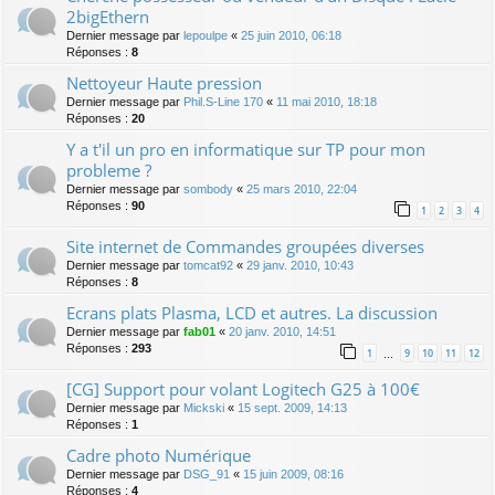
2bigEthern
Dernier message par
lepoulpe
«
25 juin 2010, 06:18
Réponses :
8
Nettoyeur Haute pression
Dernier message par
Phil.S-Line 170
«
11 mai 2010, 18:18
Réponses :
20
Y a t'il un pro en informatique sur TP pour mon
probleme ?
Dernier message par
sombody
«
25 mars 2010, 22:04
Réponses :
90
1
2
3
4
Site internet de Commandes groupées diverses
Dernier message par
tomcat92
«
29 janv. 2010, 10:43
Réponses :
8
Ecrans plats Plasma, LCD et autres. La discussion
Dernier message par
fab01
«
20 janv. 2010, 14:51
Réponses :
293
1
9
10
11
12
…
[CG] Support pour volant Logitech G25 à 100€
Dernier message par
Mickski
«
15 sept. 2009, 14:13
Réponses :
1
Cadre photo Numérique
Dernier message par
DSG_91
«
15 juin 2009, 08:16
Réponses :
4