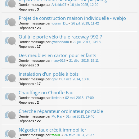
Dernier message par
Aristide27
«
16 juin 2025, 12:29
Réponses :
3
Projet de construction maison individuelle - webjo
Dernier message par
touran_DE
«
26 juil. 2019, 11:42
Réponses :
23
Qui à le porte vélo thule raceway 992 ?
Dernier message par
gwennhadu
«
22 juil. 2017, 13:18
Réponses :
17
Des meubles en carton pour enfants
Dernier message par
masy018
«
21 déc. 2015, 15:11
Réponses :
3
Instalation d'un poêle à bois
Dernier message par
cpiv
«
07 oct. 2014, 13:10
Réponses :
17
Chauffage ou Chauffe Eau
Dernier message par
lllmitch
«
02 mai 2013, 17:00
Réponses :
2
Cherche réparateur ordinateur portable
Dernier message par
Mc Rai
«
01 mai 2013, 19:40
Réponses :
22
Négocier taux crédit immobilier
Dernier message par
fab01
«
26 févr. 2013, 23:37