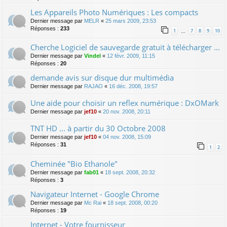
Les Appareils Photo Numériques : Les compacts
Dernier message par
MELR
«
25 mars 2009, 23:53
Réponses :
233
1
7
8
9
10
…
Cherche Logiciel de sauvegarde gratuit à télécharger ...
Dernier message par
Vindel
«
12 févr. 2009, 11:15
Réponses :
20
demande avis sur disque dur multimédia
Dernier message par
RAJAO
«
16 déc. 2008, 19:57
Une aide pour choisir un reflex numérique : DxOMark
Dernier message par
jef10
«
20 nov. 2008, 20:11
TNT HD ... à partir du 30 Octobre 2008
Dernier message par
jef10
«
04 nov. 2008, 15:09
Réponses :
31
1
2
Cheminée "Bio Ethanole"
Dernier message par
fab01
«
18 sept. 2008, 20:32
Réponses :
3
Navigateur Internet - Google Chrome
Dernier message par
Mc Rai
«
18 sept. 2008, 00:20
Réponses :
19
Internet - Votre fournisseur