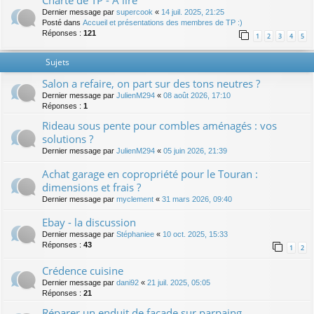
Charte de TP - A lire
Dernier message par
supercook
«
14 juil. 2025, 21:25
Posté dans
Accueil et présentations des membres de TP :)
Réponses :
121
1
2
3
4
5
Sujets
Salon a refaire, on part sur des tons neutres ?
Dernier message par
JulienM294
«
08 août 2026, 17:10
Réponses :
1
Rideau sous pente pour combles aménagés : vos
solutions ?
Dernier message par
JulienM294
«
05 juin 2026, 21:39
Achat garage en copropriété pour le Touran :
dimensions et frais ?
Dernier message par
myclement
«
31 mars 2026, 09:40
Ebay - la discussion
Dernier message par
Stéphaniee
«
10 oct. 2025, 15:33
Réponses :
43
1
2
Crédence cuisine
Dernier message par
dani92
«
21 juil. 2025, 05:05
Réponses :
21
Réparer un enduit de façade sur parpaing