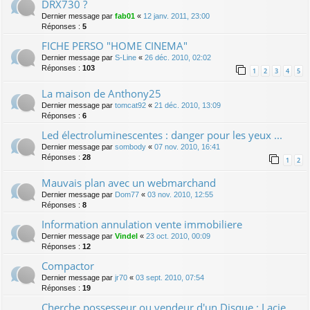
DRX730 ?
Dernier message par
fab01
«
12 janv. 2011, 23:00
Réponses :
5
FICHE PERSO "HOME CINEMA"
Dernier message par
S-Line
«
26 déc. 2010, 02:02
Réponses :
103
1
2
3
4
5
La maison de Anthony25
Dernier message par
tomcat92
«
21 déc. 2010, 13:09
Réponses :
6
Led électroluminescentes : danger pour les yeux ...
Dernier message par
sombody
«
07 nov. 2010, 16:41
Réponses :
28
1
2
Mauvais plan avec un webmarchand
Dernier message par
Dom77
«
03 nov. 2010, 12:55
Réponses :
8
Information annulation vente immobiliere
Dernier message par
Vindel
«
23 oct. 2010, 00:09
Réponses :
12
Compactor
Dernier message par
jr70
«
03 sept. 2010, 07:54
Réponses :
19
Cherche possesseur ou vendeur d'un Disque : Lacie