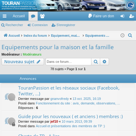
TouranPassion
Accueil
Faire un don
Le forum des propriétaires ou futurs acquéreurs du Volkswagen Touran
cc
Rechercher
or
Connexion
e
S’enregistrer
on
’e
ès
u
m
ne
nr
R
Accueil
Index du forum
Equipement, maison, famille, passion, hobby, détente, ...
Equipements pour la maison et la famille
e
ra
m
br
xi
eg
Equipements pour la maison et la famille
c
pi
s
es
on
ist
Modérateur :
Modérateurs
h
Rechercher
Recherche av
Nouveau sujet
de
re
e
r
78 sujets • Page
1
sur
1
r
c
Annonces
h
TouranPassion et les réseaux sociaux (Facebook,
e
Twitter, ...)
r
Dernier message par
gnanvofredy
«
13 oct. 2025, 16:19
Posté dans
Fonctionnement du site : avis, demande, observations, ...
Réponses :
6
Guide pour les nouveaux ( et anciens ) membres :)
Dernier message par
jef10
«
10 mars 2013, 09:39
Posté dans
Accueil et présentations des membres de TP :)