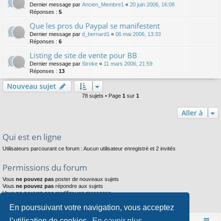
Dernier message par
Ancien_Membre1
«
20 juin 2006, 16:08
Réponses :
5
Que les pros du Paypal se manifestent
Dernier message par
d_bernard1
«
06 mai 2006, 13:33
Réponses :
6
Listing de site de vente pour BB
Dernier message par
Stroke
«
11 mars 2006, 21:59
Réponses :
13
Nouveau sujet
78 sujets • Page
1
sur
1
Aller à
Qui est en ligne
Utilisateurs parcourant ce forum : Aucun utilisateur enregistré et 2 invités
Permissions du forum
Vous
ne pouvez pas
poster de nouveaux sujets
Vous
ne pouvez pas
répondre aux sujets
Vous
ne pouvez pas
modifier vos messages
Vous
ne pouvez pas
supprimer vos messages
En poursuivant votre navigation, vous acceptez
Vous
ne pouvez pas
joindre des fichiers
l’utilisation de cookies.
En savoir plus
Accueil
Index du forum