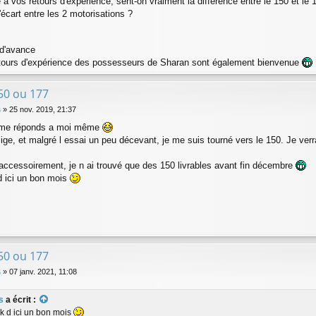
 à vos retours d'expérience, sent-on vraiment la différence entre le 150 et le 1
écart entre les 2 motorisations ?
d'avance
tours d'expérience des possesseurs de Sharan sont également bienvenue
50 ou 177
s
»
25 nov. 2019, 21:37
 me réponds a moi même
lige, et malgré l essai un peu décevant, je me suis tourné vers le 150. Je verr
 accessoirement, je n ai trouvé que des 150 livrables avant fin décembre
 ici un bon mois
50 ou 177
s
»
07 janv. 2021, 11:08
s
a écrit :
k d ici un bon mois