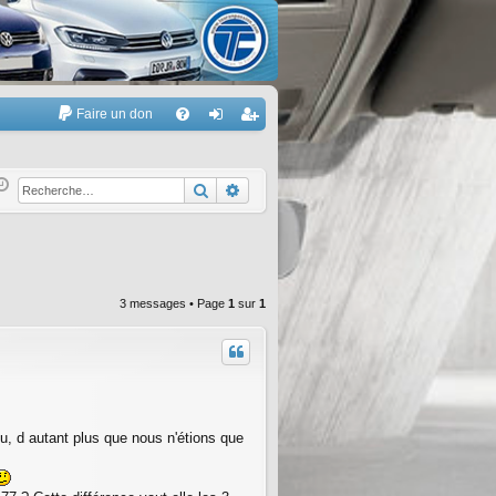
Faire un don
A
FA
on
’e
Q
ne
nr
Rechercher
Recherche avancée
xi
eg
on
ist
re
3 messages • Page
1
sur
1
r
u, d autant plus que nous n'étions que