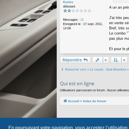
Kurios
g
débutant
A un an pr
e
J'ai très p
Messages :
22
en vente sé
Enregistré le :
17 sept. 2011,
Bref, très s
14:08
Le combo "T
pas plus m
Et pour le p
Répondre
Retourner vers « Le cousin : Seat Alhambra »
Qui est en ligne
Utilisateurs parcourant ce forum : Aucun utilisateur
Accueil
Index du forum
En poursuivant votre navigation, vous acceptez l’utilisation