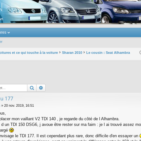
u Volkswagen Touran
res
er
oitures et ce qui touche à la voiture
Sharan 2010
Le cousin : Seat Alhambra
Rechercher
Recherche avancée
ou 177
s
»
20 nov. 2019, 16:51
ous,
placer mon vaillant V2 TDI 140 , je regarde du côté de l Alhambra.
 d un TDI 150 DSG6, j avoue être rester sur ma faim : je l ai trouvé assez mo
hargé
nvisage le TDI 177. Il est cependant plus rare, donc difficile d'en essayer un