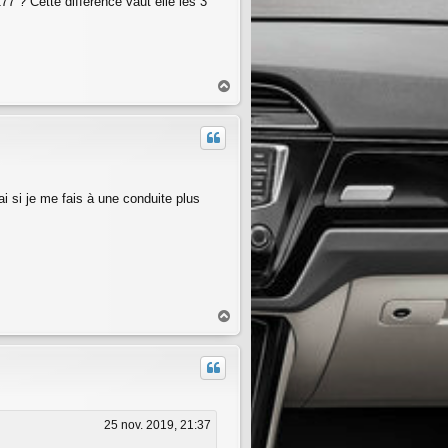
77 ? Cette différence vaut elle les 3
H
a
u
t
ai si je me fais à une conduite plus
H
a
u
t
25 nov. 2019, 21:37