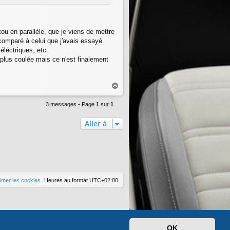
ou en parallèle, que je viens de mettre
comparé à celui que j'avais essayé.
éléctriques, etc.
plus coulée mais ce n'est finalement
H
a
u
3 messages • Page
1
sur
1
t
Aller à
imer les cookies
Heures au format
UTC+02:00
OK