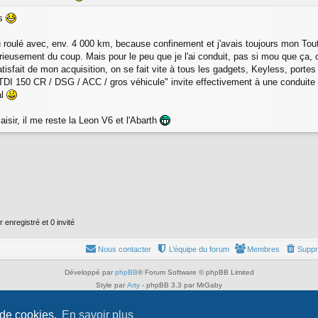
ès
eu roulé avec, env. 4 000 km, because confinement et j'avais toujours mon Tout
rieusement du coup. Mais pour le peu que je l'ai conduit, pas si mou que ça, 
atisfait de mon acquisition, on se fait vite à tous les gadgets, Keyless, portes 
DI 150 CR / DSG / ACC / gros véhicule" invite effectivement à une conduite 
al
laisir, il me reste la Leon V6 et l'Abarth
 enregistré et 0 invité
Nous contacter
L’équipe du forum
Membres
Suppr
Développé par
phpBB
® Forum Software © phpBB Limited
Style par
Arty
- phpBB 3.3 par MrGaby
Traduit par
phpBB-fr.com
Confidentialité
|
Conditions
 de cookies.
En savoir plus