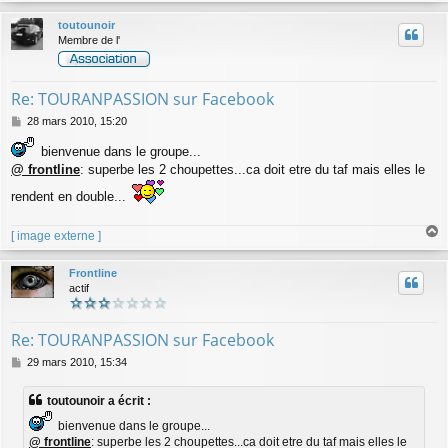
u
toutounoir
t
Membre de l'
Re: TOURANPASSION sur Facebook
M
28 mars 2010, 15:20
e
s
bienvenue dans le groupe...
s
@ frontline
: superbe les 2 choupettes...ca doit etre du taf mais elles le
a
g
rendent en double...
e
[ image externe ]
a
u
Frontline
t
actif
Re: TOURANPASSION sur Facebook
M
29 mars 2010, 15:34
e
s
toutounoir a écrit :
s
a
bienvenue dans le groupe...
g
@ frontline
: superbe les 2 choupettes...ca doit etre du taf mais elles le