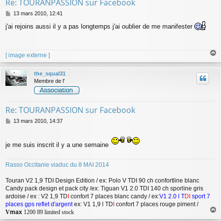
Re: TOURANPASSION sur Facebook
M
13 mars 2010, 12:41
e
j'ai rejoins aussi il y a pas longtemps j'ai oublier de me manifester
s
s
a
g
[ image externe ]
e
a
u
the_squal31
t
Membre de l'
Re: TOURANPASSION sur Facebook
M
13 mars 2010, 14:37
e
s
s
je me suis inscrit il y a une semaine
a
g
Rasso Occitanie viaduc du 8 MAI 2014
e
Touran V2 1,9 TDI Design Edition / ex: Polo V TDI 90 ch confortline blanc
Candy pack design et pack city /ex: Tiguan V1 2.0 TDI 140 ch sporline gris
ardoise / ex : V2 1,9 TD
I
confort 7 places blanc candy / ex:
V1 2.0 l T
DI
sport 7
places gps reflet d'argent
ex: V1 1,9 l TD
I
confort 7 places rouge piment /
V
max
1200 89 limited stock
a