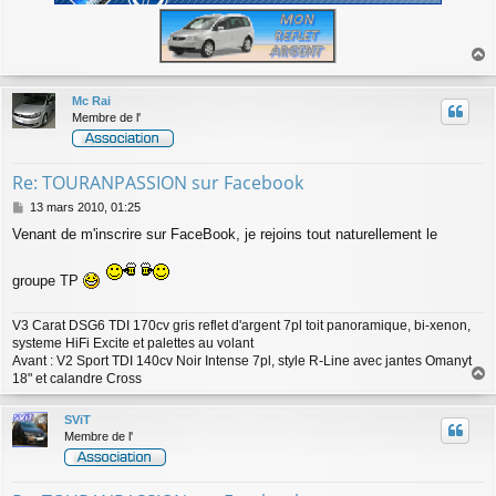
a
u
Mc Rai
t
Membre de l'
Re: TOURANPASSION sur Facebook
M
13 mars 2010, 01:25
e
Venant de m'inscrire sur FaceBook, je rejoins tout naturellement le
s
s
a
groupe TP
g
e
V3 Carat DSG6 TDI 170cv gris reflet d'argent 7pl toit panoramique, bi-xenon,
systeme HiFi Excite et palettes au volant
Avant : V2 Sport TDI 140cv Noir Intense 7pl, style R-Line avec jantes Omanyt
18" et calandre Cross
a
u
SViT
t
Membre de l'