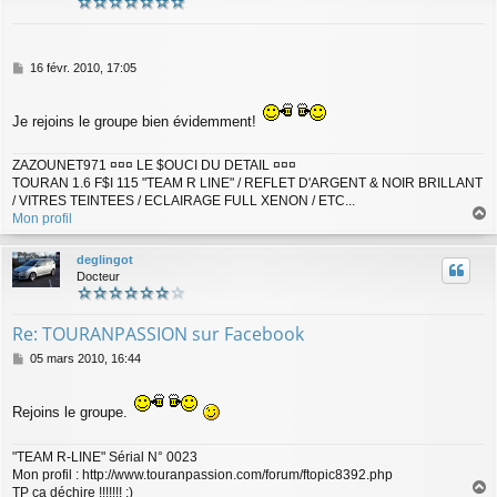
M
16 févr. 2010, 17:05
e
s
s
Je rejoins le groupe bien évidemment!
a
g
ZAZOUNET971 ¤¤¤ LE $OUCI DU DETAIL ¤¤¤
e
TOURAN 1.6 F$I 115 "TEAM R LINE" / REFLET D'ARGENT & NOIR BRILLANT
/ VITRES TEINTEES / ECLAIRAGE FULL XENON / ETC...
Mon profil
a
u
deglingot
t
Docteur
Re: TOURANPASSION sur Facebook
M
05 mars 2010, 16:44
e
s
s
Rejoins le groupe.
a
g
"TEAM R-LINE" Sérial N° 0023
e
Mon profil : http://www.touranpassion.com/forum/ftopic8392.php
TP ca déchire !!!!!!! :)