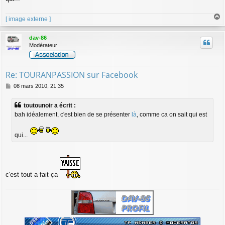
g
e
[ image externe ]
a
u
dav-86
t
Modérateur
Re: TOURANPASSION sur Facebook
M
08 mars 2010, 21:35
e
s
toutounoir a écrit :
s
bah idéalement, c'est bien de se présenter
là
, comme ca on sait qui est
a
g
e
qui...
c'est tout a fait ça