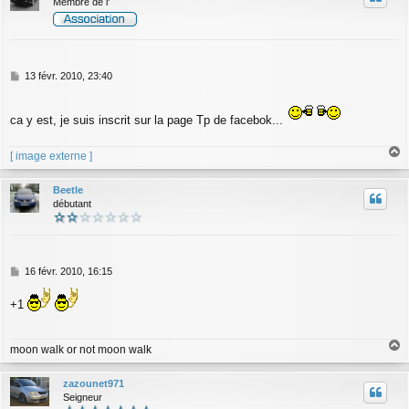
Membre de l'
M
13 févr. 2010, 23:40
e
s
s
ca y est, je suis inscrit sur la page Tp de facebok...
a
g
[ image externe ]
e
a
u
Beetle
t
débutant
M
16 févr. 2010, 16:15
e
s
+1
s
a
g
moon walk or not moon walk
e
a
u
zazounet971
t
Seigneur