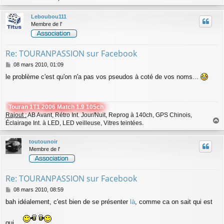
a
u
Leboubou111
t
Membre de l'
Re: TOURANPASSION sur Facebook
M
08 mars 2010, 01:09
e
le problème c'est qu'on n'a pas vos pseudos à coté de vos noms...
s
s
a
g
Touran 1T1 2006 Match 1.9 105ch
e
Rajout :
AB Avant, Rétro Int. Jour/Nuit, Reprog à 140ch, GPS Chinois,
Éclairage Int. à LED, LED veilleuse, Vitres teintées.
a
u
toutounoir
t
Membre de l'
Re: TOURANPASSION sur Facebook
M
08 mars 2010, 08:59
e
bah idéalement, c'est bien de se présenter
là
, comme ca on sait qui est
s
s
a
qui...