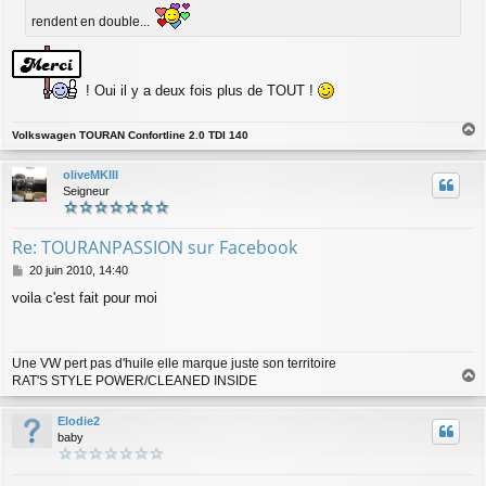
e
rendent en double...
! Oui il y a deux fois plus de TOUT !
Volkswagen TOURAN Confortline 2.0 TDI 140
a
u
oliveMKIII
t
Seigneur
Re: TOURANPASSION sur Facebook
M
20 juin 2010, 14:40
e
voila c'est fait pour moi
s
s
a
g
Une VW pert pas d'huile elle marque juste son territoire
e
RAT'S STYLE POWER/CLEANED INSIDE
a
u
Elodie2
t
baby