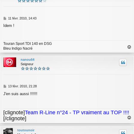
M
11 févr. 2010, 14:43
e
Idem !
s
s
a
g
Touran Sport TDI 140 en DSG
e
Bleu Indigo Nacré
a
u
nanou64
t
Seigneur
M
13 févr. 2010, 21:28
e
J'en suis aussi !!!!!!
s
s
a
g
[clignote]
Team R-Line n°24 - TP vraiment au TOP !!!!
e
[/clignote]
a
u
toutounoir
t