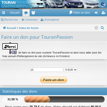
TouranPassion
Accueil
Faire un don
Le forum des propriétaires ou futurs acquéreurs du Volkswagen Touran
cc
Rechercher
or
Connexion
e
S’enregistrer
on
’e
ès
u
m
ne
nr
R
Accueil
Index du forum
e
ra
m
br
xi
eg
Faire un don pour TouranPassion
c
pi
s
es
on
ist
h
de
re
e
de faire un don pour soutenir TouranPassion et ainsi nous aider pour les
r
r
frais annuel d'hébergement du site (échéance mi Octobre)
c
h
e
r
Statistiques des dons
31.98 %
Nous avons reçu
28,78 €
de dons. Notre objectif est d’obtenir
90,00 €
.