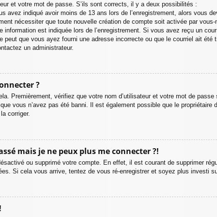
teur et votre mot de passe. S’ils sont corrects, il y a deux possibilités :
us avez indiqué avoir moins de 13 ans lors de l’enregistrement, alors vous dev
ement nécessiter que toute nouvelle création de compte soit activée par vous
 information est indiquée lors de l’enregistrement. Si vous avez reçu un courr
e peut que vous ayez fourni une adresse incorrecte ou que le courriel ait été tr
contactez un administrateur.
onnecter ?
ela. Premièrement, vérifiez que votre nom d’utilisateur et votre mot de passe s
 que vous n’avez pas été banni. Il est également possible que le propriétaire du
la corriger.
passé mais je ne peux plus me connecter ?!
t désactivé ou supprimé votre compte. En effet, il est courant de supprimer r
ées. Si cela vous arrive, tentez de vous ré-enregistrer et soyez plus investi su
!