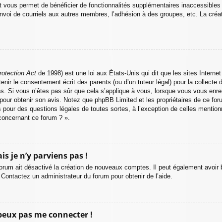
nt vous permet de bénéficier de fonctionnalités supplémentaires inaccessible
envoi de courriels aux autres membres, l’adhésion à des groupes, etc. La créa
rotection Act
de 1998) est une loi aux États-Unis qui dit que les sites Internet
nir le consentement écrit des parents (ou d’un tuteur légal) pour la collecte
ns. Si vous n’êtes pas sûr que cela s’applique à vous, lorsque vous vous enreg
e pour obtenir son avis. Notez que phpBB Limited et les propriétaires de ce fo
és pour des questions légales de toutes sortes, à l’exception de celles mentio
concernant ce forum ? ».
is je n’y parviens pas !
forum ait désactivé la création de nouveaux comptes. Il peut également avoir b
r. Contactez un administrateur du forum pour obtenir de l’aide.
 peux pas me connecter !