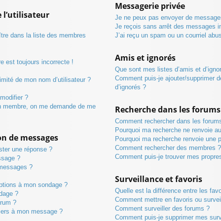
Messagerie privée
l’utilisateur
Je ne peux pas envoyer de messages
Je reçois sans arrêt des messages in
re dans la liste des membres
J’ai reçu un spam ou un courriel abu
Amis et ignorés
e est toujours incorrecte !
Que sont mes listes d’amis et d’igno
Comment puis-je ajouter/supprimer de
imité de mon nom d’utilisateur ?
d’ignorés ?
modifier ?
n membre, on me demande de me
Recherche dans les forums
Comment rechercher dans les forum
Pourquoi ma recherche ne renvoie au
ion de messages
Pourquoi ma recherche renvoie une 
Comment rechercher des membres 
ster une réponse ?
Comment puis-je trouver mes propre
ssage ?
 messages ?
Surveillance et favoris
’options à mon sondage ?
Quelle est la différence entre les favo
dage ?
Comment mettre en favoris ou surveil
orum ?
Comment surveiller des forums ?
chiers à mon message ?
Comment puis-je supprimer mes surve