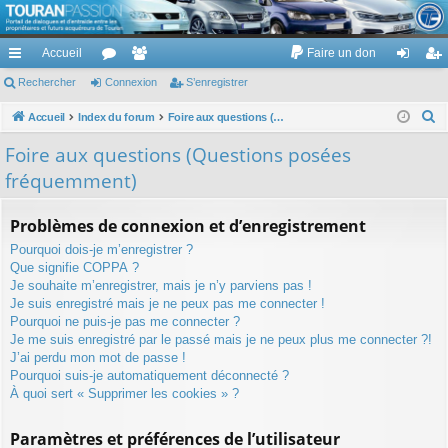
TouranPassion
Accueil
Faire un don
Le forum des propriétaires ou futurs acquéreurs du Volkswagen Touran
cc
Rechercher
or
Connexion
e
S’enregistrer
on
’e
ès
u
m
ne
nr
R
Accueil
Index du forum
Foire aux questions (Questions posées fréquemment)
e
ra
m
br
xi
eg
Foire aux questions (Questions posées
c
pi
s
es
on
ist
fréquemment)
h
de
re
e
Problèmes de connexion et d’enregistrement
r
r
Pourquoi dois-je m’enregistrer ?
c
Que signifie COPPA ?
h
Je souhaite m’enregistrer, mais je n’y parviens pas !
e
Je suis enregistré mais je ne peux pas me connecter !
r
Pourquoi ne puis-je pas me connecter ?
Je me suis enregistré par le passé mais je ne peux plus me connecter ?!
J’ai perdu mon mot de passe !
Pourquoi suis-je automatiquement déconnecté ?
À quoi sert « Supprimer les cookies » ?
Paramètres et préférences de l’utilisateur