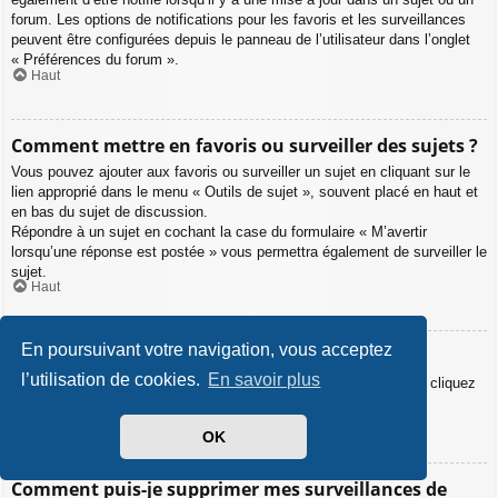
forum. Les options de notifications pour les favoris et les surveillances
peuvent être configurées depuis le panneau de l’utilisateur dans l’onglet
« Préférences du forum ».
Haut
Comment mettre en favoris ou surveiller des sujets ?
Vous pouvez ajouter aux favoris ou surveiller un sujet en cliquant sur le
lien approprié dans le menu « Outils de sujet », souvent placé en haut et
en bas du sujet de discussion.
Répondre à un sujet en cochant la case du formulaire « M’avertir
lorsqu’une réponse est postée » vous permettra également de surveiller le
sujet.
Haut
En poursuivant votre navigation, vous acceptez
Comment surveiller des forums ?
l’utilisation de cookies.
En savoir plus
Pour surveiller un forum en particulier, une fois entré sur celui-ci, cliquez
sur le lien « Surveiller ce forum » qui se trouve en bas de page.
Haut
OK
Comment puis-je supprimer mes surveillances de