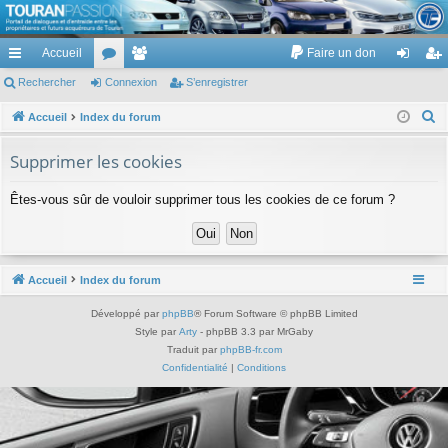
TouranPassion
Accueil
Faire un don
Le forum des propriétaires ou futurs acquéreurs du Volkswagen Touran
cc
Rechercher
or
Connexion
e
S’enregistrer
on
’e
ès
u
m
ne
nr
R
Accueil
Index du forum
e
ra
m
br
xi
eg
Supprimer les cookies
c
pi
s
es
on
ist
h
Êtes-vous sûr de vouloir supprimer tous les cookies de ce forum ?
de
re
e
r
r
c
h
Accueil
Index du forum
e
Développé par
phpBB
® Forum Software © phpBB Limited
r
Style par
Arty
- phpBB 3.3 par MrGaby
Traduit par
phpBB-fr.com
Confidentialité
|
Conditions