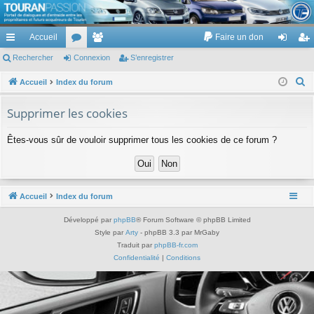
TouranPassion
Accueil
Faire un don
Le forum des propriétaires ou futurs acquéreurs du Volkswagen Touran
cc
Rechercher
or
Connexion
e
S’enregistrer
on
’e
ès
u
m
ne
nr
R
Accueil
Index du forum
e
ra
m
br
xi
eg
Supprimer les cookies
c
pi
s
es
on
ist
h
Êtes-vous sûr de vouloir supprimer tous les cookies de ce forum ?
de
re
e
r
r
c
h
Accueil
Index du forum
e
Développé par
phpBB
® Forum Software © phpBB Limited
r
Style par
Arty
- phpBB 3.3 par MrGaby
Traduit par
phpBB-fr.com
Confidentialité
|
Conditions