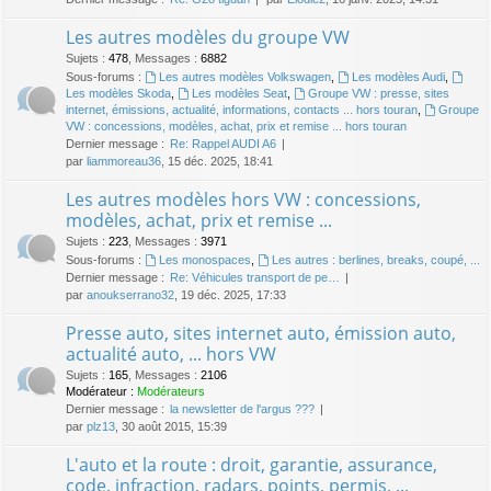
Les autres modèles du groupe VW
Sujets
:
478
,
Messages
:
6882
Sous-forums :
Les autres modèles Volkswagen
,
Les modèles Audi
,
Les modèles Skoda
,
Les modèles Seat
,
Groupe VW : presse, sites
internet, émissions, actualité, informations, contacts ... hors touran
,
Groupe
VW : concessions, modèles, achat, prix et remise ... hors touran
Dernier message :
Re: Rappel AUDI A6
par
liammoreau36
, 15 déc. 2025, 18:41
Les autres modèles hors VW : concessions,
modèles, achat, prix et remise ...
Sujets
:
223
,
Messages
:
3971
Sous-forums :
Les monospaces
,
Les autres : berlines, breaks, coupé, ...
Dernier message :
Re: Véhicules transport de pe…
par
anoukserrano32
, 19 déc. 2025, 17:33
Presse auto, sites internet auto, émission auto,
actualité auto, ... hors VW
Sujets
:
165
,
Messages
:
2106
Modérateur :
Modérateurs
Dernier message :
la newsletter de l'argus ???
par
plz13
, 30 août 2015, 15:39
L'auto et la route : droit, garantie, assurance,
code, infraction, radars, points, permis, ...