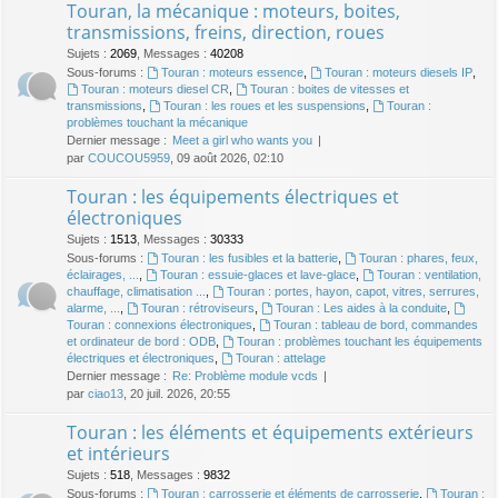
Touran, la mécanique : moteurs, boites,
transmissions, freins, direction, roues
Sujets
:
2069
,
Messages
:
40208
Sous-forums :
Touran : moteurs essence
,
Touran : moteurs diesels IP
,
Touran : moteurs diesel CR
,
Touran : boites de vitesses et
transmissions
,
Touran : les roues et les suspensions
,
Touran :
problèmes touchant la mécanique
Dernier message :
Meet a girl who wants you
par
COUCOU5959
, 09 août 2026, 02:10
Touran : les équipements électriques et
électroniques
Sujets
:
1513
,
Messages
:
30333
Sous-forums :
Touran : les fusibles et la batterie
,
Touran : phares, feux,
éclairages, ...
,
Touran : essuie-glaces et lave-glace
,
Touran : ventilation,
chauffage, climatisation ...
,
Touran : portes, hayon, capot, vitres, serrures,
alarme, ...
,
Touran : rétroviseurs
,
Touran : Les aides à la conduite
,
Touran : connexions électroniques
,
Touran : tableau de bord, commandes
et ordinateur de bord : ODB
,
Touran : problèmes touchant les équipements
électriques et électroniques
,
Touran : attelage
Dernier message :
Re: Problème module vcds
par
ciao13
, 20 juil. 2026, 20:55
Touran : les éléments et équipements extérieurs
et intérieurs
Sujets
:
518
,
Messages
:
9832
Sous-forums :
Touran : carrosserie et éléments de carrosserie
,
Touran :