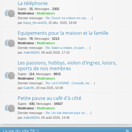
La téléphonie
Sujets
:
15
,
Messages
:
2302
Modérateur :
Modérateurs
Dernier message :
Re: Ouvrir sa voiture en cas …
par
inaya_ferrand34
, 15 déc. 2025, 18:06
Equipements pour la maison et la famille
Sujets
:
78
,
Messages
:
5213
Modérateur :
Modérateurs
Dernier message :
Re: Salon a refaire, on part …
par
JulienM294
, 08 août 2026, 17:10
Les passions, hobbys, violon d'Ingres, loisirs,
sports de nos membres
Sujets
:
114
,
Messages
:
8815
Modérateur :
Modérateurs
Dernier message :
Re: LA CUISINE : Conseils, bo…
par
Gabr95
, 20 mai 2025, 02:08
Petite pause au café d'à côté
Sujets
:
430
,
Messages
:
34507
Modérateur :
Modérateurs
Dernier message :
Re: Un site internet pour un …
par
JulienM294
, 05 août 2026, 14:46
La vie du site TP :)