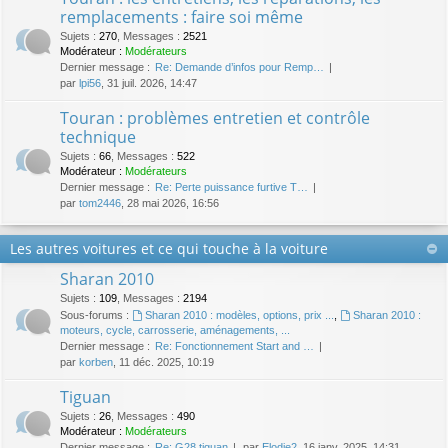
remplacements : faire soi même
Sujets
:
270
,
Messages
:
2521
Modérateur :
Modérateurs
Dernier message :
Re: Demande d’infos pour Remp…
par
lpi56
, 31 juil. 2026, 14:47
Touran : problèmes entretien et contrôle
technique
Sujets
:
66
,
Messages
:
522
Modérateur :
Modérateurs
Dernier message :
Re: Perte puissance furtive T…
par
tom2446
, 28 mai 2026, 16:56
Les autres voitures et ce qui touche à la voiture
Sharan 2010
Sujets
:
109
,
Messages
:
2194
Sous-forums :
Sharan 2010 : modèles, options, prix ...
,
Sharan 2010 :
moteurs, cycle, carrosserie, aménagements, ...
Dernier message :
Re: Fonctionnement Start and …
par
korben
, 11 déc. 2025, 10:19
Tiguan
Sujets
:
26
,
Messages
:
490
Modérateur :
Modérateurs
Dernier message :
Re: G28 tiguan
par
Elodie2
, 16 janv. 2025, 14:31