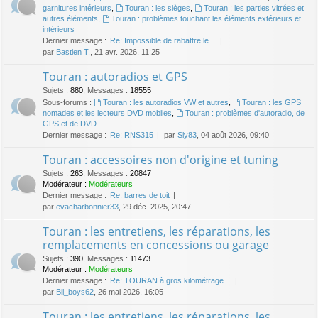
garnitures intérieurs
,
Touran : les sièges
,
Touran : les parties vitrées et
autres éléments
,
Touran : problèmes touchant les éléments extérieurs et
intérieurs
Dernier message :
Re: Impossible de rabattre le…
par
Bastien T.
, 21 avr. 2026, 11:25
Touran : autoradios et GPS
Sujets
:
880
,
Messages
:
18555
Sous-forums :
Touran : les autoradios VW et autres
,
Touran : les GPS
nomades et les lecteurs DVD mobiles
,
Touran : problèmes d'autoradio, de
GPS et de DVD
Dernier message :
Re: RNS315
par
Sly83
, 04 août 2026, 09:40
Touran : accessoires non d'origine et tuning
Sujets
:
263
,
Messages
:
20847
Modérateur :
Modérateurs
Dernier message :
Re: barres de toit
par
evacharbonnier33
, 29 déc. 2025, 20:47
Touran : les entretiens, les réparations, les
remplacements en concessions ou garage
Sujets
:
390
,
Messages
:
11473
Modérateur :
Modérateurs
Dernier message :
Re: TOURAN à gros kilométrage…
par
Bil_boys62
, 26 mai 2026, 16:05
Touran : les entretiens, les réparations, les