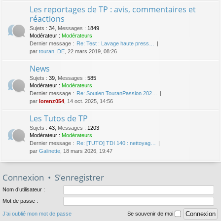
Les reportages de TP : avis, commentaires et
réactions
Sujets
:
34
,
Messages
:
1849
Modérateur :
Modérateurs
Dernier message :
Re: Test : Lavage haute press…
par
touran_DE
, 22 mars 2019, 08:26
News
Sujets
:
39
,
Messages
:
585
Modérateur :
Modérateurs
Dernier message :
Re: Soutien TouranPassion 202…
par
lorenz054
, 14 oct. 2025, 14:56
Les Tutos de TP
Sujets
:
43
,
Messages
:
1203
Modérateur :
Modérateurs
Dernier message :
Re: [TUTO] TDI 140 : nettoyag…
par
Galinette
, 18 mars 2026, 19:47
Connexion
•
S’enregistrer
Nom d’utilisateur :
Mot de passe :
J’ai oublié mon mot de passe
Se souvenir de moi