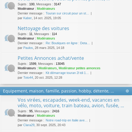
Sujets
:
100
,
Messages
:
3147
Modérateur :
Modérateurs
Dernier message :
Touran sur circuit pour un st…
par
Kaber
, 14 oct. 2025, 19:05
Nettoyage des voitures
Sujets
:
11
,
Messages
:
114
Modérateur :
Modérateurs
Dernier message :
Re: Boutiques en ligne : Deta…
par
Paulos
, 28 mars 2025, 14:18
Petites Annonces achat/vente
Sujets
:
1599
,
Messages
:
13045
Modérateurs :
Modérateurs
,
Modérateur petites annonces
Dernier message :
Kit démarrage touran 2l tdi 1…
par
Toto44
, 20 oct. 2025, 12:28
Equipement, maison, famille, passion, hobby, détente, ...
Vos virées, escapades, week-end, vacances en
vélo, moto, voiture, train bateau, avion, fusée, ...
Sujets
:
95
,
Messages
:
2416
Modérateur :
Modérateurs
Dernier message :
Notre road-trip en Italie ave…
par
Clara29
, 30 sept. 2025, 20:43