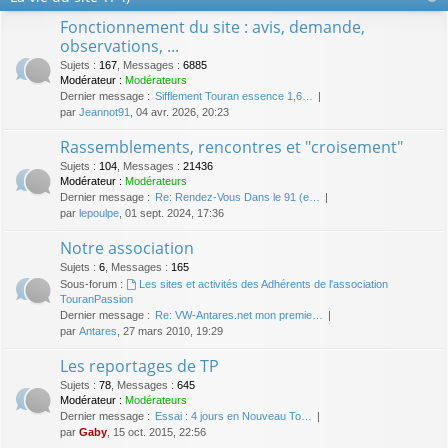
Fonctionnement du site : avis, demande,
observations, ...
Sujets
:
167
,
Messages
:
6885
Modérateur :
Modérateurs
Dernier message :
Sifflement Touran essence 1,6…
par
Jeannot91
, 04 avr. 2026, 20:23
Rassemblements, rencontres et "croisement"
Sujets
:
104
,
Messages
:
21436
Modérateur :
Modérateurs
Dernier message :
Re: Rendez-Vous Dans le 91 (e…
par
lepoulpe
, 01 sept. 2024, 17:36
Notre association
Sujets
:
6
,
Messages
:
165
Sous-forum :
Les sites et activités des Adhérents de l'association
TouranPassion
Dernier message :
Re: VW-Antares.net mon premie…
par
Antares
, 27 mars 2010, 19:29
Les reportages de TP
Sujets
:
78
,
Messages
:
645
Modérateur :
Modérateurs
Dernier message :
Essai : 4 jours en Nouveau To…
par
Gaby
, 15 oct. 2015, 22:56