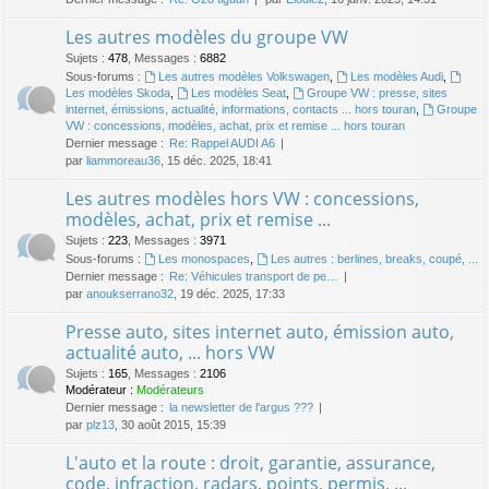
Les autres modèles du groupe VW
Sujets
:
478
,
Messages
:
6882
Sous-forums :
Les autres modèles Volkswagen
,
Les modèles Audi
,
Les modèles Skoda
,
Les modèles Seat
,
Groupe VW : presse, sites
internet, émissions, actualité, informations, contacts ... hors touran
,
Groupe
VW : concessions, modèles, achat, prix et remise ... hors touran
Dernier message :
Re: Rappel AUDI A6
par
liammoreau36
, 15 déc. 2025, 18:41
Les autres modèles hors VW : concessions,
modèles, achat, prix et remise ...
Sujets
:
223
,
Messages
:
3971
Sous-forums :
Les monospaces
,
Les autres : berlines, breaks, coupé, ...
Dernier message :
Re: Véhicules transport de pe…
par
anoukserrano32
, 19 déc. 2025, 17:33
Presse auto, sites internet auto, émission auto,
actualité auto, ... hors VW
Sujets
:
165
,
Messages
:
2106
Modérateur :
Modérateurs
Dernier message :
la newsletter de l'argus ???
par
plz13
, 30 août 2015, 15:39
L'auto et la route : droit, garantie, assurance,
code, infraction, radars, points, permis, ...