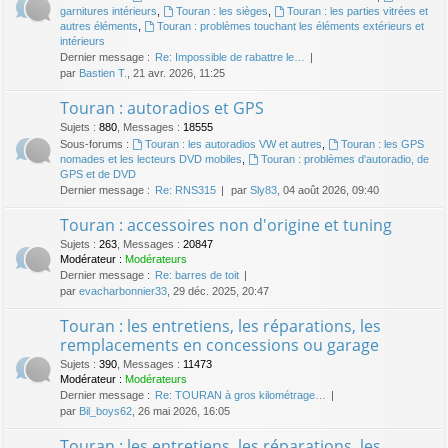
garnitures intérieurs
,
Touran : les sièges
,
Touran : les parties vitrées et
autres éléments
,
Touran : problèmes touchant les éléments extérieurs et
intérieurs
Dernier message :
Re: Impossible de rabattre le…
par
Bastien T.
, 21 avr. 2026, 11:25
Touran : autoradios et GPS
Sujets
:
880
,
Messages
:
18555
Sous-forums :
Touran : les autoradios VW et autres
,
Touran : les GPS
nomades et les lecteurs DVD mobiles
,
Touran : problèmes d'autoradio, de
GPS et de DVD
Dernier message :
Re: RNS315
par
Sly83
, 04 août 2026, 09:40
Touran : accessoires non d'origine et tuning
Sujets
:
263
,
Messages
:
20847
Modérateur :
Modérateurs
Dernier message :
Re: barres de toit
par
evacharbonnier33
, 29 déc. 2025, 20:47
Touran : les entretiens, les réparations, les
remplacements en concessions ou garage
Sujets
:
390
,
Messages
:
11473
Modérateur :
Modérateurs
Dernier message :
Re: TOURAN à gros kilométrage…
par
Bil_boys62
, 26 mai 2026, 16:05
Touran : les entretiens, les réparations, les