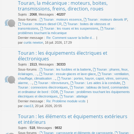
Touran, la mécanique : moteurs, boites,
transmissions, freins, direction, roues
Sujets
:
2068
,
Messages
:
40207
Sous-forums :
Touran : moteurs essence
,
Touran : moteurs diesels IP
,
Touran : moteurs diesel CR
,
Touran : boites de vitesses et
transmissions
,
Touran : les roues et les suspensions
,
Touran :
problèmes touchant la mécanique
Dernier message :
Re: Comment sauver la boîte d…
par
curtis newton
, 16 juil. 2026, 17:29
Touran : les équipements électriques et
électroniques
Sujets
:
1513
,
Messages
:
30333
Sous-forums :
Touran : les fusibles et la batterie
,
Touran : phares, feux,
éclairages, ...
,
Touran : essuie-glaces et lave-glace
,
Touran : ventilation,
chauffage, climatisation ...
,
Touran : portes, hayon, capot, vitres, serrures,
alarme, ...
,
Touran : rétroviseurs
,
Touran : Les aides à la conduite
,
Touran : connexions électroniques
,
Touran : tableau de bord, commandes
et ordinateur de bord : ODB
,
Touran : problèmes touchant les équipements
électriques et électroniques
,
Touran : attelage
Dernier message :
Re: Problème module vcds
par
ciao13
, 20 juil. 2026, 20:55
Touran : les éléments et équipements extérieurs
et intérieurs
Sujets
:
518
,
Messages
:
9832
Sous-forums :
Touran : carrosserie et éléments de carrosserie
,
Touran :