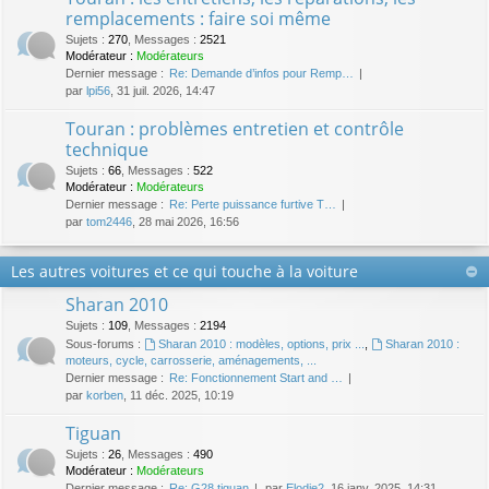
remplacements : faire soi même
Sujets
:
270
,
Messages
:
2521
Modérateur :
Modérateurs
Dernier message :
Re: Demande d’infos pour Remp…
par
lpi56
, 31 juil. 2026, 14:47
Touran : problèmes entretien et contrôle
technique
Sujets
:
66
,
Messages
:
522
Modérateur :
Modérateurs
Dernier message :
Re: Perte puissance furtive T…
par
tom2446
, 28 mai 2026, 16:56
Les autres voitures et ce qui touche à la voiture
Sharan 2010
Sujets
:
109
,
Messages
:
2194
Sous-forums :
Sharan 2010 : modèles, options, prix ...
,
Sharan 2010 :
moteurs, cycle, carrosserie, aménagements, ...
Dernier message :
Re: Fonctionnement Start and …
par
korben
, 11 déc. 2025, 10:19
Tiguan
Sujets
:
26
,
Messages
:
490
Modérateur :
Modérateurs
Dernier message :
Re: G28 tiguan
par
Elodie2
, 16 janv. 2025, 14:31