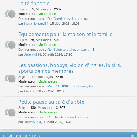
La téléphonie
Sujets
:
15
,
Messages
:
2302
Modérateur :
Modérateurs
Dernier message :
Re: Ouvrir sa voiture en cas …
par
inaya_ferrand34
, 15 déc. 2025, 18:06
Equipements pour la maison et la famille
Sujets
:
78
,
Messages
:
5213
Modérateur :
Modérateurs
Dernier message :
Re: Salon a refaire, on part …
par
JulienM294
, 08 août 2026, 17:10
Les passions, hobbys, violon d'Ingres, loisirs,
sports de nos membres
Sujets
:
114
,
Messages
:
8815
Modérateur :
Modérateurs
Dernier message :
Re: LA CUISINE : Conseils, bo…
par
Gabr95
, 20 mai 2025, 02:08
Petite pause au café d'à côté
Sujets
:
430
,
Messages
:
34507
Modérateur :
Modérateurs
Dernier message :
Re: Un site internet pour un …
par
JulienM294
, 05 août 2026, 14:46
La vie du site TP :)