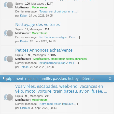
Sujets
:
100
,
Messages
:
3147
Modérateur :
Modérateurs
Dernier message :
Touran sur circuit pour un st…
par
Kaber
, 14 oct. 2025, 19:05
Nettoyage des voitures
Sujets
:
11
,
Messages
:
114
Modérateur :
Modérateurs
Dernier message :
Re: Boutiques en ligne : Deta…
par
Paulos
, 28 mars 2025, 14:18
Petites Annonces achat/vente
Sujets
:
1599
,
Messages
:
13045
Modérateurs :
Modérateurs
,
Modérateur petites annonces
Dernier message :
Kit démarrage touran 2l tdi 1…
par
Toto44
, 20 oct. 2025, 12:28
Equipement, maison, famille, passion, hobby, détente, ...
Vos virées, escapades, week-end, vacances en
vélo, moto, voiture, train bateau, avion, fusée, ...
Sujets
:
95
,
Messages
:
2416
Modérateur :
Modérateurs
Dernier message :
Notre road-trip en Italie ave…
par
Clara29
, 30 sept. 2025, 20:43