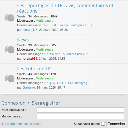
Les reportages de TP : avis, commentaires et
réactions
Sujets
:
34
,
Messages
:
1849
Modérateur :
Modérateurs
Dernier message :
Re: Test : Lavage haute press…
par
touran_DE
, 22 mars 2019, 08:26
News
Sujets
:
39
,
Messages
:
585
Modérateur :
Modérateurs
Dernier message :
Re: Soutien TouranPassion 202…
par
lorenz054
, 14 oct. 2025, 14:56
Les Tutos de TP
Sujets
:
43
,
Messages
:
1203
Modérateur :
Modérateurs
Dernier message :
Re: [TUTO] TDI 140 : nettoyag…
par
Galinette
, 18 mars 2026, 19:47
Connexion
•
S’enregistrer
Nom d’utilisateur :
Mot de passe :
J’ai oublié mon mot de passe
Se souvenir de moi