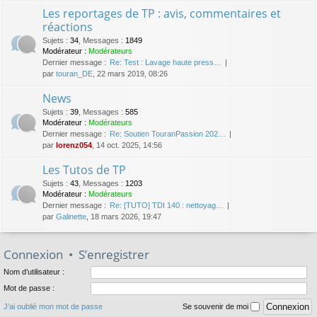
Les reportages de TP : avis, commentaires et
réactions
Sujets
:
34
,
Messages
:
1849
Modérateur :
Modérateurs
Dernier message :
Re: Test : Lavage haute press…
par
touran_DE
, 22 mars 2019, 08:26
News
Sujets
:
39
,
Messages
:
585
Modérateur :
Modérateurs
Dernier message :
Re: Soutien TouranPassion 202…
par
lorenz054
, 14 oct. 2025, 14:56
Les Tutos de TP
Sujets
:
43
,
Messages
:
1203
Modérateur :
Modérateurs
Dernier message :
Re: [TUTO] TDI 140 : nettoyag…
par
Galinette
, 18 mars 2026, 19:47
Connexion
•
S’enregistrer
Nom d’utilisateur :
Mot de passe :
J’ai oublié mon mot de passe
Se souvenir de moi