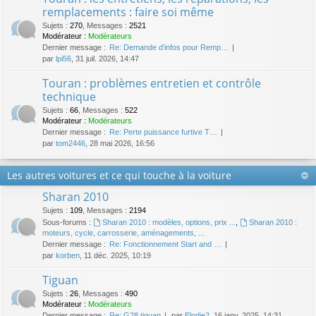
remplacements : faire soi même
Sujets
:
270
,
Messages
:
2521
Modérateur :
Modérateurs
Dernier message :
Re: Demande d’infos pour Remp…
par
lpi56
, 31 juil. 2026, 14:47
Touran : problèmes entretien et contrôle
technique
Sujets
:
66
,
Messages
:
522
Modérateur :
Modérateurs
Dernier message :
Re: Perte puissance furtive T…
par
tom2446
, 28 mai 2026, 16:56
Les autres voitures et ce qui touche à la voiture
Sharan 2010
Sujets
:
109
,
Messages
:
2194
Sous-forums :
Sharan 2010 : modèles, options, prix ...
,
Sharan 2010 :
moteurs, cycle, carrosserie, aménagements, ...
Dernier message :
Re: Fonctionnement Start and …
par
korben
, 11 déc. 2025, 10:19
Tiguan
Sujets
:
26
,
Messages
:
490
Modérateur :
Modérateurs
Dernier message :
Re: G28 tiguan
par
Elodie2
, 16 janv. 2025, 14:31