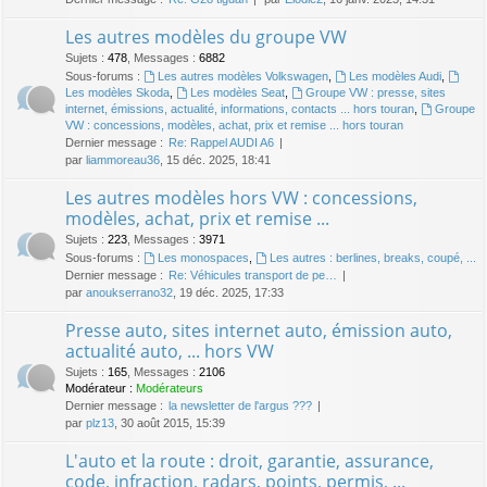
Les autres modèles du groupe VW
Sujets
:
478
,
Messages
:
6882
Sous-forums :
Les autres modèles Volkswagen
,
Les modèles Audi
,
Les modèles Skoda
,
Les modèles Seat
,
Groupe VW : presse, sites
internet, émissions, actualité, informations, contacts ... hors touran
,
Groupe
VW : concessions, modèles, achat, prix et remise ... hors touran
Dernier message :
Re: Rappel AUDI A6
par
liammoreau36
, 15 déc. 2025, 18:41
Les autres modèles hors VW : concessions,
modèles, achat, prix et remise ...
Sujets
:
223
,
Messages
:
3971
Sous-forums :
Les monospaces
,
Les autres : berlines, breaks, coupé, ...
Dernier message :
Re: Véhicules transport de pe…
par
anoukserrano32
, 19 déc. 2025, 17:33
Presse auto, sites internet auto, émission auto,
actualité auto, ... hors VW
Sujets
:
165
,
Messages
:
2106
Modérateur :
Modérateurs
Dernier message :
la newsletter de l'argus ???
par
plz13
, 30 août 2015, 15:39
L'auto et la route : droit, garantie, assurance,
code, infraction, radars, points, permis, ...