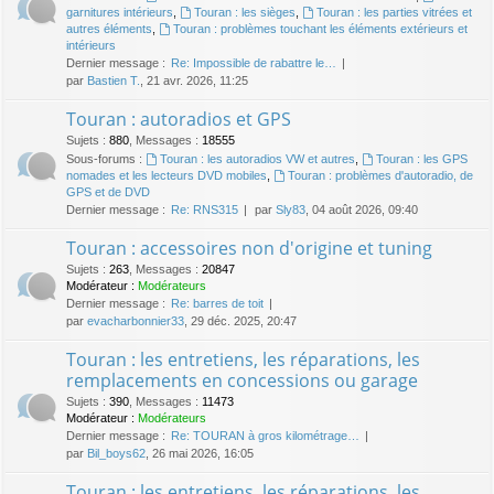
garnitures intérieurs
,
Touran : les sièges
,
Touran : les parties vitrées et
autres éléments
,
Touran : problèmes touchant les éléments extérieurs et
intérieurs
Dernier message :
Re: Impossible de rabattre le…
par
Bastien T.
, 21 avr. 2026, 11:25
Touran : autoradios et GPS
Sujets
:
880
,
Messages
:
18555
Sous-forums :
Touran : les autoradios VW et autres
,
Touran : les GPS
nomades et les lecteurs DVD mobiles
,
Touran : problèmes d'autoradio, de
GPS et de DVD
Dernier message :
Re: RNS315
par
Sly83
, 04 août 2026, 09:40
Touran : accessoires non d'origine et tuning
Sujets
:
263
,
Messages
:
20847
Modérateur :
Modérateurs
Dernier message :
Re: barres de toit
par
evacharbonnier33
, 29 déc. 2025, 20:47
Touran : les entretiens, les réparations, les
remplacements en concessions ou garage
Sujets
:
390
,
Messages
:
11473
Modérateur :
Modérateurs
Dernier message :
Re: TOURAN à gros kilométrage…
par
Bil_boys62
, 26 mai 2026, 16:05
Touran : les entretiens, les réparations, les