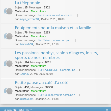
La téléphonie
Sujets
:
15
,
Messages
:
2302
Modérateur :
Modérateurs
Dernier message :
Re: Ouvrir sa voiture en cas …
par
inaya_ferrand34
, 15 déc. 2025, 18:06
Equipements pour la maison et la famille
Sujets
:
78
,
Messages
:
5213
Modérateur :
Modérateurs
Dernier message :
Re: Salon a refaire, on part …
par
JulienM294
, 08 août 2026, 17:10
Les passions, hobbys, violon d'Ingres, loisirs,
sports de nos membres
Sujets
:
114
,
Messages
:
8815
Modérateur :
Modérateurs
Dernier message :
Re: LA CUISINE : Conseils, bo…
par
Gabr95
, 20 mai 2025, 02:08
Petite pause au café d'à côté
Sujets
:
430
,
Messages
:
34508
Modérateur :
Modérateurs
Dernier message :
Re: Coup de vent la semaine d…
par
JulienM294
, 09 août 2026, 14:38
La vie du site TP :)