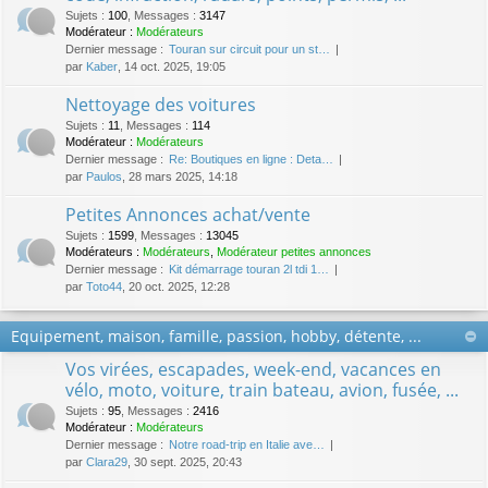
Sujets
:
100
,
Messages
:
3147
Modérateur :
Modérateurs
Dernier message :
Touran sur circuit pour un st…
par
Kaber
, 14 oct. 2025, 19:05
Nettoyage des voitures
Sujets
:
11
,
Messages
:
114
Modérateur :
Modérateurs
Dernier message :
Re: Boutiques en ligne : Deta…
par
Paulos
, 28 mars 2025, 14:18
Petites Annonces achat/vente
Sujets
:
1599
,
Messages
:
13045
Modérateurs :
Modérateurs
,
Modérateur petites annonces
Dernier message :
Kit démarrage touran 2l tdi 1…
par
Toto44
, 20 oct. 2025, 12:28
Equipement, maison, famille, passion, hobby, détente, ...
Vos virées, escapades, week-end, vacances en
vélo, moto, voiture, train bateau, avion, fusée, ...
Sujets
:
95
,
Messages
:
2416
Modérateur :
Modérateurs
Dernier message :
Notre road-trip en Italie ave…
par
Clara29
, 30 sept. 2025, 20:43