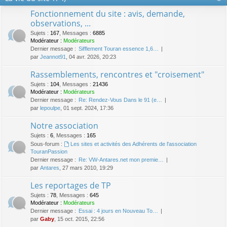
Fonctionnement du site : avis, demande,
observations, ...
Sujets
:
167
,
Messages
:
6885
Modérateur :
Modérateurs
Dernier message :
Sifflement Touran essence 1,6…
par
Jeannot91
, 04 avr. 2026, 20:23
Rassemblements, rencontres et "croisement"
Sujets
:
104
,
Messages
:
21436
Modérateur :
Modérateurs
Dernier message :
Re: Rendez-Vous Dans le 91 (e…
par
lepoulpe
, 01 sept. 2024, 17:36
Notre association
Sujets
:
6
,
Messages
:
165
Sous-forum :
Les sites et activités des Adhérents de l'association
TouranPassion
Dernier message :
Re: VW-Antares.net mon premie…
par
Antares
, 27 mars 2010, 19:29
Les reportages de TP
Sujets
:
78
,
Messages
:
645
Modérateur :
Modérateurs
Dernier message :
Essai : 4 jours en Nouveau To…
par
Gaby
, 15 oct. 2015, 22:56