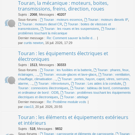
Touran, la mécanique : moteurs, boites,
transmissions, freins, direction, roues
Sujets
:
2068
,
Messages
:
40207
Sous-forums :
Touran : moteurs essence
,
Touran : moteurs diesels IP
,
Touran : moteurs diesel CR
,
Touran : boites de vitesses et
transmissions
,
Touran : les roues et les suspensions
,
Touran :
problèmes touchant la mécanique
Dernier message :
Re: Comment sauver la boîte d…
par
curtis newton
, 16 juil. 2026, 17:29
Touran : les équipements électriques et
électroniques
Sujets
:
1513
,
Messages
:
30333
Sous-forums :
Touran : les fusibles et la batterie
,
Touran : phares, feux,
éclairages, ...
,
Touran : essuie-glaces et lave-glace
,
Touran : ventilation,
chauffage, climatisation ...
,
Touran : portes, hayon, capot, vitres, serrures,
alarme, ...
,
Touran : rétroviseurs
,
Touran : Les aides à la conduite
,
Touran : connexions électroniques
,
Touran : tableau de bord, commandes
et ordinateur de bord : ODB
,
Touran : problèmes touchant les équipements
électriques et électroniques
,
Touran : attelage
Dernier message :
Re: Problème module vcds
par
ciao13
, 20 juil. 2026, 20:55
Touran : les éléments et équipements extérieurs
et intérieurs
Sujets
:
518
,
Messages
:
9832
Sous-forums :
Touran : carrosserie et éléments de carrosserie
,
Touran :