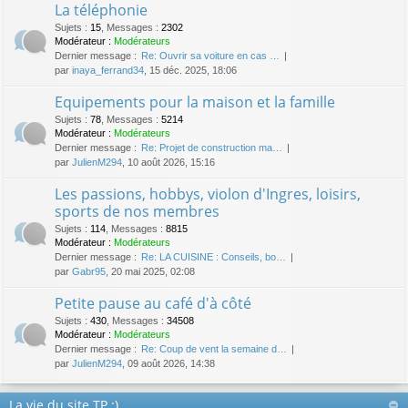
La téléphonie
Sujets
:
15
,
Messages
:
2302
Modérateur :
Modérateurs
Dernier message :
Re: Ouvrir sa voiture en cas …
par
inaya_ferrand34
, 15 déc. 2025, 18:06
Equipements pour la maison et la famille
Sujets
:
78
,
Messages
:
5214
Modérateur :
Modérateurs
Dernier message :
Re: Projet de construction ma…
par
JulienM294
, 10 août 2026, 15:16
Les passions, hobbys, violon d'Ingres, loisirs,
sports de nos membres
Sujets
:
114
,
Messages
:
8815
Modérateur :
Modérateurs
Dernier message :
Re: LA CUISINE : Conseils, bo…
par
Gabr95
, 20 mai 2025, 02:08
Petite pause au café d'à côté
Sujets
:
430
,
Messages
:
34508
Modérateur :
Modérateurs
Dernier message :
Re: Coup de vent la semaine d…
par
JulienM294
, 09 août 2026, 14:38
La vie du site TP :)