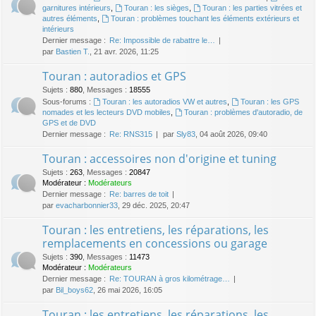
garnitures intérieurs
,
Touran : les sièges
,
Touran : les parties vitrées et
autres éléments
,
Touran : problèmes touchant les éléments extérieurs et
intérieurs
Dernier message :
Re: Impossible de rabattre le…
par
Bastien T.
, 21 avr. 2026, 11:25
Touran : autoradios et GPS
Sujets
:
880
,
Messages
:
18555
Sous-forums :
Touran : les autoradios VW et autres
,
Touran : les GPS
nomades et les lecteurs DVD mobiles
,
Touran : problèmes d'autoradio, de
GPS et de DVD
Dernier message :
Re: RNS315
par
Sly83
, 04 août 2026, 09:40
Touran : accessoires non d'origine et tuning
Sujets
:
263
,
Messages
:
20847
Modérateur :
Modérateurs
Dernier message :
Re: barres de toit
par
evacharbonnier33
, 29 déc. 2025, 20:47
Touran : les entretiens, les réparations, les
remplacements en concessions ou garage
Sujets
:
390
,
Messages
:
11473
Modérateur :
Modérateurs
Dernier message :
Re: TOURAN à gros kilométrage…
par
Bil_boys62
, 26 mai 2026, 16:05
Touran : les entretiens, les réparations, les