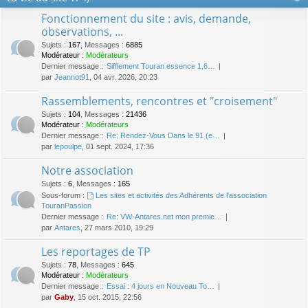
Fonctionnement du site : avis, demande,
observations, ...
Sujets
:
167
,
Messages
:
6885
Modérateur :
Modérateurs
Dernier message :
Sifflement Touran essence 1,6…
par
Jeannot91
, 04 avr. 2026, 20:23
Rassemblements, rencontres et "croisement"
Sujets
:
104
,
Messages
:
21436
Modérateur :
Modérateurs
Dernier message :
Re: Rendez-Vous Dans le 91 (e…
par
lepoulpe
, 01 sept. 2024, 17:36
Notre association
Sujets
:
6
,
Messages
:
165
Sous-forum :
Les sites et activités des Adhérents de l'association
TouranPassion
Dernier message :
Re: VW-Antares.net mon premie…
par
Antares
, 27 mars 2010, 19:29
Les reportages de TP
Sujets
:
78
,
Messages
:
645
Modérateur :
Modérateurs
Dernier message :
Essai : 4 jours en Nouveau To…
par
Gaby
, 15 oct. 2015, 22:56