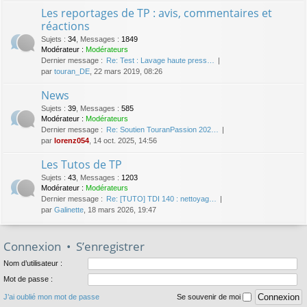
Les reportages de TP : avis, commentaires et
réactions
Sujets
:
34
,
Messages
:
1849
Modérateur :
Modérateurs
Dernier message :
Re: Test : Lavage haute press…
par
touran_DE
, 22 mars 2019, 08:26
News
Sujets
:
39
,
Messages
:
585
Modérateur :
Modérateurs
Dernier message :
Re: Soutien TouranPassion 202…
par
lorenz054
, 14 oct. 2025, 14:56
Les Tutos de TP
Sujets
:
43
,
Messages
:
1203
Modérateur :
Modérateurs
Dernier message :
Re: [TUTO] TDI 140 : nettoyag…
par
Galinette
, 18 mars 2026, 19:47
Connexion
•
S’enregistrer
Nom d’utilisateur :
Mot de passe :
J’ai oublié mon mot de passe
Se souvenir de moi