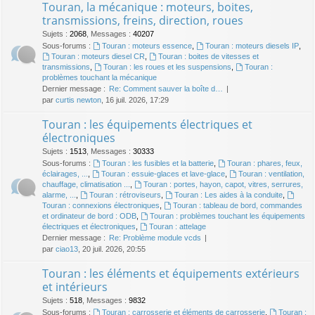
Touran, la mécanique : moteurs, boites,
transmissions, freins, direction, roues
Sujets
:
2068
,
Messages
:
40207
Sous-forums :
Touran : moteurs essence
,
Touran : moteurs diesels IP
,
Touran : moteurs diesel CR
,
Touran : boites de vitesses et
transmissions
,
Touran : les roues et les suspensions
,
Touran :
problèmes touchant la mécanique
Dernier message :
Re: Comment sauver la boîte d…
par
curtis newton
, 16 juil. 2026, 17:29
Touran : les équipements électriques et
électroniques
Sujets
:
1513
,
Messages
:
30333
Sous-forums :
Touran : les fusibles et la batterie
,
Touran : phares, feux,
éclairages, ...
,
Touran : essuie-glaces et lave-glace
,
Touran : ventilation,
chauffage, climatisation ...
,
Touran : portes, hayon, capot, vitres, serrures,
alarme, ...
,
Touran : rétroviseurs
,
Touran : Les aides à la conduite
,
Touran : connexions électroniques
,
Touran : tableau de bord, commandes
et ordinateur de bord : ODB
,
Touran : problèmes touchant les équipements
électriques et électroniques
,
Touran : attelage
Dernier message :
Re: Problème module vcds
par
ciao13
, 20 juil. 2026, 20:55
Touran : les éléments et équipements extérieurs
et intérieurs
Sujets
:
518
,
Messages
:
9832
Sous-forums :
Touran : carrosserie et éléments de carrosserie
,
Touran :