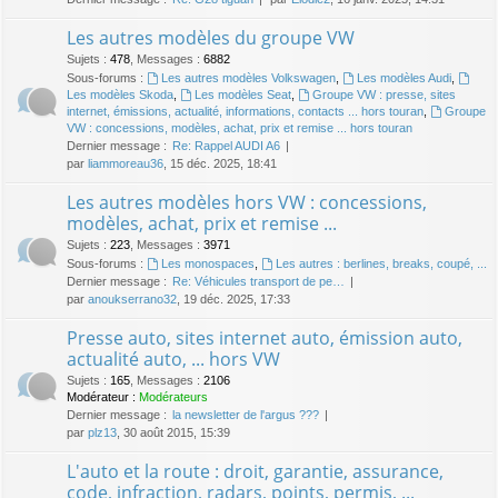
Les autres modèles du groupe VW
Sujets
:
478
,
Messages
:
6882
Sous-forums :
Les autres modèles Volkswagen
,
Les modèles Audi
,
Les modèles Skoda
,
Les modèles Seat
,
Groupe VW : presse, sites
internet, émissions, actualité, informations, contacts ... hors touran
,
Groupe
VW : concessions, modèles, achat, prix et remise ... hors touran
Dernier message :
Re: Rappel AUDI A6
par
liammoreau36
, 15 déc. 2025, 18:41
Les autres modèles hors VW : concessions,
modèles, achat, prix et remise ...
Sujets
:
223
,
Messages
:
3971
Sous-forums :
Les monospaces
,
Les autres : berlines, breaks, coupé, ...
Dernier message :
Re: Véhicules transport de pe…
par
anoukserrano32
, 19 déc. 2025, 17:33
Presse auto, sites internet auto, émission auto,
actualité auto, ... hors VW
Sujets
:
165
,
Messages
:
2106
Modérateur :
Modérateurs
Dernier message :
la newsletter de l'argus ???
par
plz13
, 30 août 2015, 15:39
L'auto et la route : droit, garantie, assurance,
code, infraction, radars, points, permis, ...