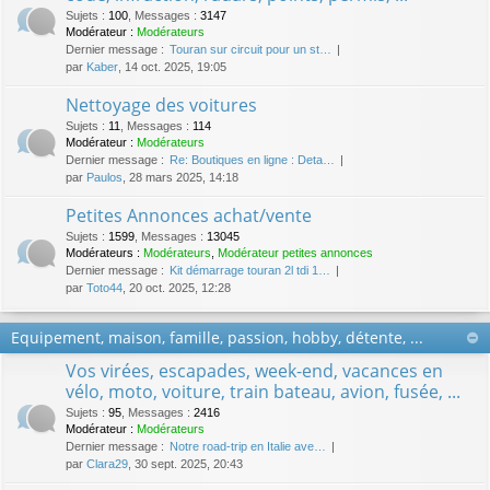
Sujets
:
100
,
Messages
:
3147
Modérateur :
Modérateurs
Dernier message :
Touran sur circuit pour un st…
par
Kaber
, 14 oct. 2025, 19:05
Nettoyage des voitures
Sujets
:
11
,
Messages
:
114
Modérateur :
Modérateurs
Dernier message :
Re: Boutiques en ligne : Deta…
par
Paulos
, 28 mars 2025, 14:18
Petites Annonces achat/vente
Sujets
:
1599
,
Messages
:
13045
Modérateurs :
Modérateurs
,
Modérateur petites annonces
Dernier message :
Kit démarrage touran 2l tdi 1…
par
Toto44
, 20 oct. 2025, 12:28
Equipement, maison, famille, passion, hobby, détente, ...
Vos virées, escapades, week-end, vacances en
vélo, moto, voiture, train bateau, avion, fusée, ...
Sujets
:
95
,
Messages
:
2416
Modérateur :
Modérateurs
Dernier message :
Notre road-trip en Italie ave…
par
Clara29
, 30 sept. 2025, 20:43