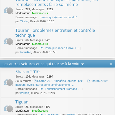
remplacements : faire soi même
Sujets
:
271
,
Messages
:
2522
Modérateur :
Modérateurs
Dernier message :
moteur qui s(étend au boud d'…
par
Timbo
, 10 août 2026, 13:25
Touran : problèmes entretien et contrôle
technique
Sujets
:
66
,
Messages
:
522
Modérateur :
Modérateurs
Dernier message :
Re: Perte puissance furtive T…
par
tom2446
, 28 mai 2026, 16:56
Les autres voitures et ce qui touche à la voiture
Sharan 2010
Sujets
:
109
,
Messages
:
2194
Sous-forums :
Sharan 2010 : modèles, options, prix ...
,
Sharan 2010 :
moteurs, cycle, carrosserie, aménagements, ...
Dernier message :
Re: Fonctionnement Start and …
par
korben
, 11 déc. 2025, 10:19
Tiguan
Sujets
:
26
,
Messages
:
490
Modérateur :
Modérateurs
Dernier message :
Re: G28 tiguan
par
Elodie2
, 16 janv. 2025, 14:31