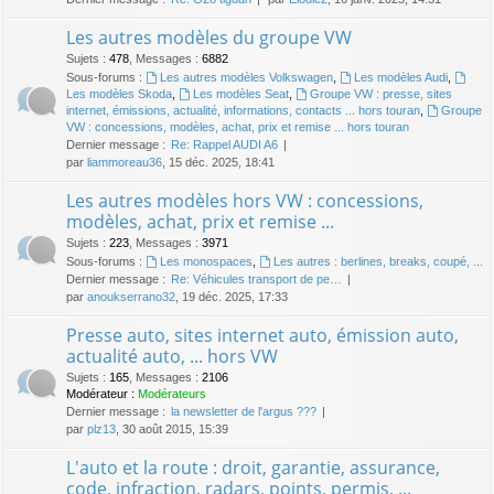
Les autres modèles du groupe VW
Sujets
:
478
,
Messages
:
6882
Sous-forums :
Les autres modèles Volkswagen
,
Les modèles Audi
,
Les modèles Skoda
,
Les modèles Seat
,
Groupe VW : presse, sites
internet, émissions, actualité, informations, contacts ... hors touran
,
Groupe
VW : concessions, modèles, achat, prix et remise ... hors touran
Dernier message :
Re: Rappel AUDI A6
par
liammoreau36
, 15 déc. 2025, 18:41
Les autres modèles hors VW : concessions,
modèles, achat, prix et remise ...
Sujets
:
223
,
Messages
:
3971
Sous-forums :
Les monospaces
,
Les autres : berlines, breaks, coupé, ...
Dernier message :
Re: Véhicules transport de pe…
par
anoukserrano32
, 19 déc. 2025, 17:33
Presse auto, sites internet auto, émission auto,
actualité auto, ... hors VW
Sujets
:
165
,
Messages
:
2106
Modérateur :
Modérateurs
Dernier message :
la newsletter de l'argus ???
par
plz13
, 30 août 2015, 15:39
L'auto et la route : droit, garantie, assurance,
code, infraction, radars, points, permis, ...