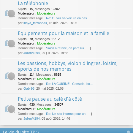
La téléphonie
Sujets
:
15
,
Messages
:
2302
Modérateur :
Modérateurs
Dernier message :
Re: Ouvrir sa voiture en cas …
par
inaya_ferrand34
, 15 déc. 2025, 18:06
Equipements pour la maison et la famille
Sujets
:
78
,
Messages
:
5212
Modérateur :
Modérateurs
Dernier message :
Salon a refaire, on part sur …
par
JulienM294
, 29 juil. 2026, 19:36
Les passions, hobbys, violon d'Ingres, loisirs,
sports de nos membres
Sujets
:
114
,
Messages
:
8815
Modérateur :
Modérateurs
Dernier message :
Re: LA CUISINE : Conseils, bo…
par
Gabr95
, 20 mai 2025, 02:08
Petite pause au café d'à côté
Sujets
:
430
,
Messages
:
34507
Modérateur :
Modérateurs
Dernier message :
Re: Un site internet pour un …
par
JulienM294
, 05 août 2026, 14:46
La vie du site TP :)