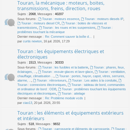
Touran, la mécanique : moteurs, boites,
transmissions, freins, direction, roues
Sujets
:
2068
,
Messages
:
40207
Sous-forums :
Touran : moteurs essence
,
Touran : moteurs diesels IP
,
Touran : moteurs diesel CR
,
Touran : boites de vitesses et
transmissions
,
Touran : les roues et les suspensions
,
Touran :
problèmes touchant la mécanique
Dernier message :
Re: Comment sauver la boîte d…
par
curtis newton
, 16 juil. 2026, 17:29
Touran : les équipements électriques et
électroniques
Sujets
:
1513
,
Messages
:
30333
Sous-forums :
Touran : les fusibles et la batterie
,
Touran : phares, feux,
éclairages, ...
,
Touran : essuie-glaces et lave-glace
,
Touran : ventilation,
chauffage, climatisation ...
,
Touran : portes, hayon, capot, vitres, serrures,
alarme, ...
,
Touran : rétroviseurs
,
Touran : Les aides à la conduite
,
Touran : connexions électroniques
,
Touran : tableau de bord, commandes
et ordinateur de bord : ODB
,
Touran : problèmes touchant les équipements
électriques et électroniques
,
Touran : attelage
Dernier message :
Re: Problème module vcds
par
ciao13
, 20 juil. 2026, 20:55
Touran : les éléments et équipements extérieurs
et intérieurs
Sujets
:
518
,
Messages
:
9832
Sous-forums :
Touran : carrosserie et éléments de carrosserie
,
Touran :