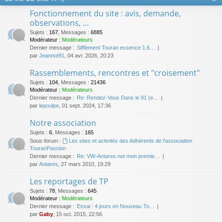
Fonctionnement du site : avis, demande,
observations, ...
Sujets
:
167
,
Messages
:
6885
Modérateur :
Modérateurs
Dernier message :
Sifflement Touran essence 1,6…
par
Jeannot91
, 04 avr. 2026, 20:23
Rassemblements, rencontres et "croisement"
Sujets
:
104
,
Messages
:
21436
Modérateur :
Modérateurs
Dernier message :
Re: Rendez-Vous Dans le 91 (e…
par
lepoulpe
, 01 sept. 2024, 17:36
Notre association
Sujets
:
6
,
Messages
:
165
Sous-forum :
Les sites et activités des Adhérents de l'association
TouranPassion
Dernier message :
Re: VW-Antares.net mon premie…
par
Antares
, 27 mars 2010, 19:29
Les reportages de TP
Sujets
:
78
,
Messages
:
645
Modérateur :
Modérateurs
Dernier message :
Essai : 4 jours en Nouveau To…
par
Gaby
, 15 oct. 2015, 22:56