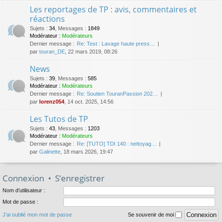
Les reportages de TP : avis, commentaires et
réactions
Sujets
:
34
,
Messages
:
1849
Modérateur :
Modérateurs
Dernier message :
Re: Test : Lavage haute press…
par
touran_DE
, 22 mars 2019, 08:26
News
Sujets
:
39
,
Messages
:
585
Modérateur :
Modérateurs
Dernier message :
Re: Soutien TouranPassion 202…
par
lorenz054
, 14 oct. 2025, 14:56
Les Tutos de TP
Sujets
:
43
,
Messages
:
1203
Modérateur :
Modérateurs
Dernier message :
Re: [TUTO] TDI 140 : nettoyag…
par
Galinette
, 18 mars 2026, 19:47
Connexion
•
S’enregistrer
Nom d’utilisateur :
Mot de passe :
J’ai oublié mon mot de passe
Se souvenir de moi