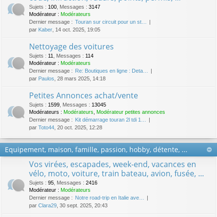
Sujets
:
100
,
Messages
:
3147
Modérateur :
Modérateurs
Dernier message :
Touran sur circuit pour un st…
par
Kaber
, 14 oct. 2025, 19:05
Nettoyage des voitures
Sujets
:
11
,
Messages
:
114
Modérateur :
Modérateurs
Dernier message :
Re: Boutiques en ligne : Deta…
par
Paulos
, 28 mars 2025, 14:18
Petites Annonces achat/vente
Sujets
:
1599
,
Messages
:
13045
Modérateurs :
Modérateurs
,
Modérateur petites annonces
Dernier message :
Kit démarrage touran 2l tdi 1…
par
Toto44
, 20 oct. 2025, 12:28
Equipement, maison, famille, passion, hobby, détente, ...
Vos virées, escapades, week-end, vacances en
vélo, moto, voiture, train bateau, avion, fusée, ...
Sujets
:
95
,
Messages
:
2416
Modérateur :
Modérateurs
Dernier message :
Notre road-trip en Italie ave…
par
Clara29
, 30 sept. 2025, 20:43