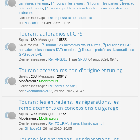
garnitures intérieurs
,
Touran : les sièges
,
Touran : les parties vitrées et
autres éléments
,
Touran : problèmes touchant les éléments extérieurs et
intérieurs
Dernier message :
Re: Impossible de rabattre le…
par
Bastien T.
, 21 avr. 2026, 11:25
Touran : autoradios et GPS
Sujets
:
880
,
Messages
:
18555
Sous-forums :
Touran : les autoradios VW et autres
,
Touran : les GPS
nomades et les lecteurs DVD mobiles
,
Touran : problèmes d'autoradio, de
GPS et de DVD
Dernier message :
Re: RNS315
par
Sly83
, 04 août 2026, 09:40
Touran : accessoires non d'origine et tuning
Sujets
:
263
,
Messages
:
20847
Modérateur :
Modérateurs
Dernier message :
Re: barres de toit
par
evacharbonnier33
, 29 déc. 2025, 20:47
Touran : les entretiens, les réparations, les
remplacements en concessions ou garage
Sujets
:
390
,
Messages
:
11473
Modérateur :
Modérateurs
Dernier message :
Re: TOURAN à gros kilométrage…
par
Bil_boys62
, 26 mai 2026, 16:05
Touran : les entretiens, les réparations, les