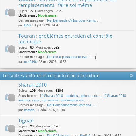
remplacements : faire soi même
Sujets
:
270
,
Messages
:
2521
Modérateur :
Modérateurs
Dernier message :
Re: Demande d’infos pour Remp…
par
lpi56
, 31 juil. 2026, 14:47
Touran : problèmes entretien et contrôle
technique
Sujets
:
66
,
Messages
:
522
Modérateur :
Modérateurs
Dernier message :
Re: Perte puissance furtive T…
par
tom2446
, 28 mai 2026, 16:56
Les autres voitures et ce qui touche à la voiture
Sharan 2010
Sujets
:
109
,
Messages
:
2194
Sous-forums :
Sharan 2010 : modèles, options, prix ...
,
Sharan 2010 :
moteurs, cycle, carrosserie, aménagements, ...
Dernier message :
Re: Fonctionnement Start and …
par
korben
, 11 déc. 2025, 10:19
Tiguan
Sujets
:
26
,
Messages
:
490
Modérateur :
Modérateurs
Dernier message :
Re: G28 tiguan
par
Elodie2
, 16 janv. 2025, 14:31