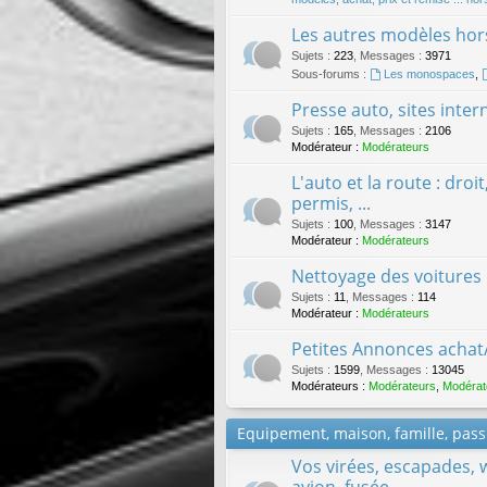
Les autres modèles hors
Sujets
:
223
,
Messages
:
3971
Sous-forums :
Les monospaces
,
Presse auto, sites inter
Sujets
:
165
,
Messages
:
2106
Modérateur :
Modérateurs
L'auto et la route : droi
permis, ...
Sujets
:
100
,
Messages
:
3147
Modérateur :
Modérateurs
Nettoyage des voitures
Sujets
:
11
,
Messages
:
114
Modérateur :
Modérateurs
Petites Annonces achat
Sujets
:
1599
,
Messages
:
13045
Modérateurs :
Modérateurs
,
Modérat
Equipement, maison, famille, passi
Vos virées, escapades, 
avion, fusée, ...