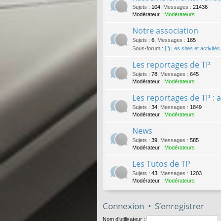
Sujets
:
104
,
Messages
:
21436
Modérateur :
Modérateurs
Notre association
Sujets
:
6
,
Messages
:
165
Sous-forum :
Les sites et activit
Les reportages de TP
Sujets
:
78
,
Messages
:
645
Modérateur :
Modérateurs
Les reportages de TP : 
Sujets
:
34
,
Messages
:
1849
Modérateur :
Modérateurs
News
Sujets
:
39
,
Messages
:
585
Modérateur :
Modérateurs
Les Tutos de TP
Sujets
:
43
,
Messages
:
1203
Modérateur :
Modérateurs
Connexion
•
S’enregistrer
Nom d’utilisateur :