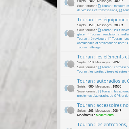
Sujets
:
2068
,
Messages
:
40207
Sous-forums :
Touran : moteurs 
de vitesses et transmissions
,
Tour
Touran : les équipement
Sujets
:
1513
,
Messages
:
30333
Sous-forums :
Touran : les fusibles
glace
,
Touran : ventilation, chauffag
Touran : rétroviseurs
,
Touran : Les
commandes et ordinateur de bord :
Touran : attelage
Touran : les éléments e
Sujets
:
518
,
Messages
:
9832
Sous-forums :
Touran : carrosseri
Touran : les parties vitrées et autres
Touran : autoradios et
Sujets
:
880
,
Messages
:
18555
Sous-forums :
Touran : les autora
problèmes d'autoradio, de GPS et d
Touran : accessoires no
Sujets
:
263
,
Messages
:
20847
Modérateur :
Modérateurs
Touran : les entretiens