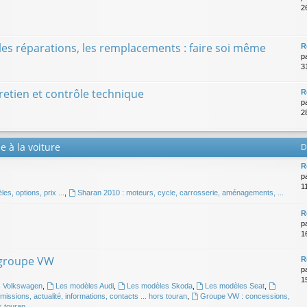
2
 les réparations, les remplacements : faire soi même
R
p
31
etien et contrôle technique
R
p
2
e à la voiture
D
R
p
1
s, options, prix ...
,
Sharan 2010 : moteurs, cycle, carrosserie, aménagements, ...
R
p
1
 groupe VW
R
p
1
s Volkswagen
,
Les modèles Audi
,
Les modèles Skoda
,
Les modèles Seat
,
issions, actualité, informations, contacts ... hors touran
,
Groupe VW : concessions,
s touran