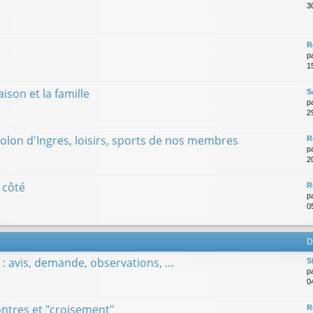
3
R
p
1
son et la famille
S
p
29
iolon d'Ingres, loisirs, sports de nos membres
R
p
2
 côté
R
p
0
D
: avis, demande, observations, ...
S
p
0
tres et "croisement"
R