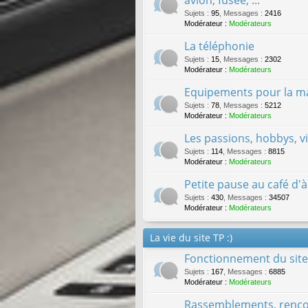
Sujets
:
95
,
Messages
:
2416
Modérateur :
Modérateurs
La téléphonie
Sujets
:
15
,
Messages
:
2302
Modérateur :
Modérateurs
Equipements pour la mai
Sujets
:
78
,
Messages
:
5212
Modérateur :
Modérateurs
Les passions, hobbys, v
Sujets
:
114
,
Messages
:
8815
Modérateur :
Modérateurs
Petite pause au café d'à
Sujets
:
430
,
Messages
:
34507
Modérateur :
Modérateurs
La vie du site TP :)
Fonctionnement du site 
Sujets
:
167
,
Messages
:
6885
Modérateur :
Modérateurs
Rassemblements, rencon