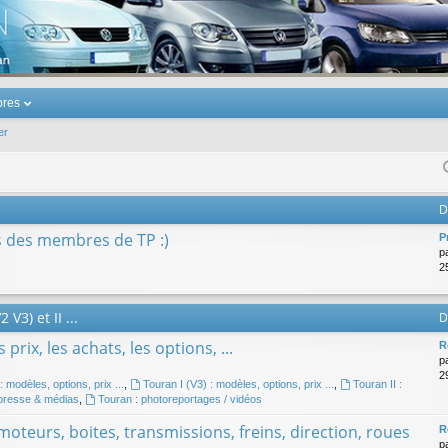
u Volkswagen Touran
res
er
D
s des membres de TP :)
P
p
25
V3) et II ...
D
prix, les achats, les options, ...
R
p
29
: modèles, options, prix ...
,
Touran I (V3) : modèles, options, prix ...
,
Touran II :
 presse & médias
,
Touran : photoreportages / vidéos
oteurs, boites, transmissions, freins, direction, roues
R
p