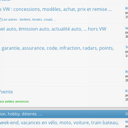
 VW : concessions, modèles, achat, prix et remise ...
R
p
1
Les autres : berlines, breaks, coupé, ...
net auto, émission auto, actualité auto, ... hors VW
l
p
3
t, garantie, assurance, code, infraction, radars, points,
T
p
1
R
p
2
/vente
K
p
2
eur petites annonces
on, hobby, détente, ...
D
week-end, vacances en vélo, moto, voiture, train bateau,
N
p