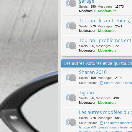
garage
Sujets
:
390
,
Messages
:
11473
Modérateur :
Modérateurs
Touran : les entretiens,
Sujets
:
270
,
Messages
:
2521
Modérateur :
Modérateurs
Touran : problèmes entr
Sujets
:
66
,
Messages
:
522
Modérateur :
Modérateurs
Les autres voitures et ce qui touch
Sharan 2010
Sujets
:
109
,
Messages
:
2194
Sous-forums :
Sharan 2010 : modèle
Tiguan
Sujets
:
26
,
Messages
:
490
Modérateur :
Modérateurs
Les autres modèles du
Sujets
:
478
,
Messages
:
6882
Sous-forums :
Les autres modèle
Groupe VW : presse, sites internet, ém
modèles, achat, prix et remise ... hor