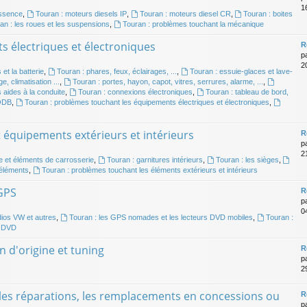
16
essence
,
Touran : moteurs diesels IP
,
Touran : moteurs diesel CR
,
Touran : boites
an : les roues et les suspensions
,
Touran : problèmes touchant la mécanique
s électriques et électroniques
R
p
20
 et la batterie
,
Touran : phares, feux, éclairages, ...
,
Touran : essuie-glaces et lave-
e, climatisation ...
,
Touran : portes, hayon, capot, vitres, serrures, alarme, ...
,
 aides à la conduite
,
Touran : connexions électroniques
,
Touran : tableau de bord,
 ODB
,
Touran : problèmes touchant les équipements électriques et électroniques
,
t équipements extérieurs et intérieurs
R
p
2
e et éléments de carrosserie
,
Touran : garnitures intérieurs
,
Touran : les sièges
,
 éléments
,
Touran : problèmes touchant les éléments extérieurs et intérieurs
 GPS
R
p
0
dios VW et autres
,
Touran : les GPS nomades et les lecteurs DVD mobiles
,
Touran :
e DVD
n d'origine et tuning
R
p
2
, les réparations, les remplacements en concessions ou
R
p