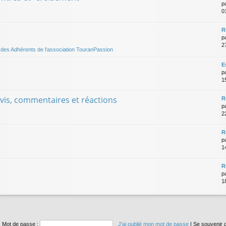
p
0
R
p
2
és des Adhérents de l'association TouranPassion
E
p
1
avis, commentaires et réactions
R
p
2
R
p
1
R
p
1
Mot de passe :
J’ai oublié mon mot de passe
|
Se souvenir 