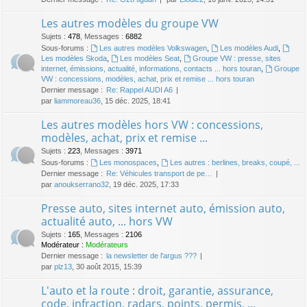
Les autres modèles du groupe VW
Sujets
:
478
,
Messages
:
6882
Sous-forums :
Les autres modèles Volkswagen
,
Les modèles Audi
,
Les modèles Skoda
,
Les modèles Seat
,
Groupe VW : presse, sites
internet, émissions, actualité, informations, contacts ... hors touran
,
Groupe
VW : concessions, modèles, achat, prix et remise ... hors touran
Dernier message :
Re: Rappel AUDI A6
par
liammoreau36
, 15 déc. 2025, 18:41
Les autres modèles hors VW : concessions,
modèles, achat, prix et remise ...
Sujets
:
223
,
Messages
:
3971
Sous-forums :
Les monospaces
,
Les autres : berlines, breaks, coupé, ...
Dernier message :
Re: Véhicules transport de pe…
par
anoukserrano32
, 19 déc. 2025, 17:33
Presse auto, sites internet auto, émission auto,
actualité auto, ... hors VW
Sujets
:
165
,
Messages
:
2106
Modérateur :
Modérateurs
Dernier message :
la newsletter de l'argus ???
par
plz13
, 30 août 2015, 15:39
L'auto et la route : droit, garantie, assurance,
code, infraction, radars, points, permis, ...