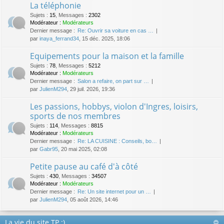
La téléphonie
Sujets
:
15
,
Messages
:
2302
Modérateur :
Modérateurs
Dernier message :
Re: Ouvrir sa voiture en cas …
par
inaya_ferrand34
, 15 déc. 2025, 18:06
Equipements pour la maison et la famille
Sujets
:
78
,
Messages
:
5212
Modérateur :
Modérateurs
Dernier message :
Salon a refaire, on part sur …
par
JulienM294
, 29 juil. 2026, 19:36
Les passions, hobbys, violon d'Ingres, loisirs,
sports de nos membres
Sujets
:
114
,
Messages
:
8815
Modérateur :
Modérateurs
Dernier message :
Re: LA CUISINE : Conseils, bo…
par
Gabr95
, 20 mai 2025, 02:08
Petite pause au café d'à côté
Sujets
:
430
,
Messages
:
34507
Modérateur :
Modérateurs
Dernier message :
Re: Un site internet pour un …
par
JulienM294
, 05 août 2026, 14:46
La vie du site TP :)