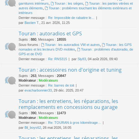
garnitures intérieurs
,
Touran : les sièges
,
Touran : les parties vitrées et
autres éléments
,
Touran : problèmes touchant les éléments extérieurs et
intérieurs
Dernier message :
Re: Impossible de rabattre le…
par
Bastien T.
, 21 avr. 2026, 11:25
Touran : autoradios et GPS
Sujets
:
880
,
Messages
:
18555
Sous-forums :
Touran : les autoradios VW et autres
,
Touran : les GPS
nomades et les lecteurs DVD mobiles
,
Touran : problèmes d'autoradio, de
GPS et de DVD
Dernier message :
Re: RNS315
par
Sly83
, 04 août 2026, 09:40
Touran : accessoires non d'origine et tuning
Sujets
:
263
,
Messages
:
20847
Modérateur :
Modérateurs
Dernier message :
Re: barres de toit
par
evacharbonnier33
, 29 déc. 2025, 20:47
Touran : les entretiens, les réparations, les
remplacements en concessions ou garage
Sujets
:
390
,
Messages
:
11473
Modérateur :
Modérateurs
Dernier message :
Re: TOURAN à gros kilométrage…
par
Bil_boys62
, 26 mai 2026, 16:05
Touran : les entretiens, les réparations, les