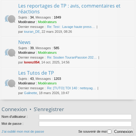
Les reportages de TP : avis, commentaires et
réactions
Sujets
:
34
,
Messages
:
1849
Modérateur :
Modérateurs
Dernier message :
Re: Test : Lavage haute press…
par
touran_DE
, 22 mars 2019, 08:26
News
Sujets
:
39
,
Messages
:
585
Modérateur :
Modérateurs
Dernier message :
Re: Soutien TouranPassion 202…
par
lorenz054
, 14 oct. 2025, 14:56
Les Tutos de TP
Sujets
:
43
,
Messages
:
1203
Modérateur :
Modérateurs
Dernier message :
Re: [TUTO] TDI 140 : nettoyag…
par
Galinette
, 18 mars 2026, 19:47
Connexion
•
S’enregistrer
Nom d’utilisateur :
Mot de passe :
J’ai oublié mon mot de passe
Se souvenir de moi