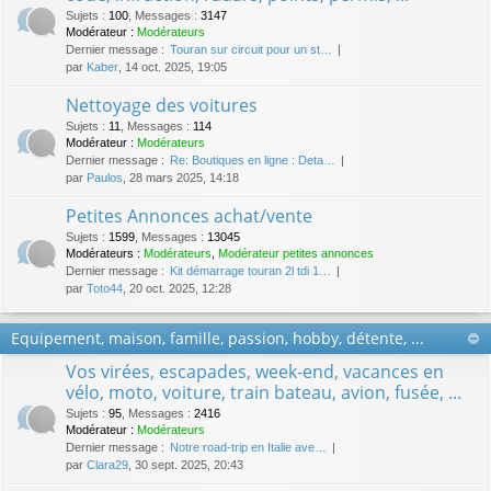
Sujets
:
100
,
Messages
:
3147
Modérateur :
Modérateurs
Dernier message :
Touran sur circuit pour un st…
par
Kaber
, 14 oct. 2025, 19:05
Nettoyage des voitures
Sujets
:
11
,
Messages
:
114
Modérateur :
Modérateurs
Dernier message :
Re: Boutiques en ligne : Deta…
par
Paulos
, 28 mars 2025, 14:18
Petites Annonces achat/vente
Sujets
:
1599
,
Messages
:
13045
Modérateurs :
Modérateurs
,
Modérateur petites annonces
Dernier message :
Kit démarrage touran 2l tdi 1…
par
Toto44
, 20 oct. 2025, 12:28
Equipement, maison, famille, passion, hobby, détente, ...
Vos virées, escapades, week-end, vacances en
vélo, moto, voiture, train bateau, avion, fusée, ...
Sujets
:
95
,
Messages
:
2416
Modérateur :
Modérateurs
Dernier message :
Notre road-trip en Italie ave…
par
Clara29
, 30 sept. 2025, 20:43