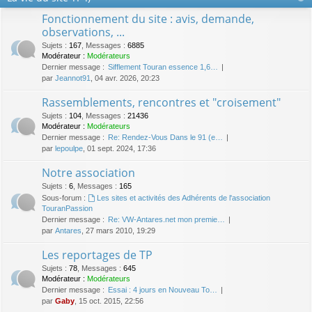
Fonctionnement du site : avis, demande,
observations, ...
Sujets
:
167
,
Messages
:
6885
Modérateur :
Modérateurs
Dernier message :
Sifflement Touran essence 1,6…
par
Jeannot91
, 04 avr. 2026, 20:23
Rassemblements, rencontres et "croisement"
Sujets
:
104
,
Messages
:
21436
Modérateur :
Modérateurs
Dernier message :
Re: Rendez-Vous Dans le 91 (e…
par
lepoulpe
, 01 sept. 2024, 17:36
Notre association
Sujets
:
6
,
Messages
:
165
Sous-forum :
Les sites et activités des Adhérents de l'association
TouranPassion
Dernier message :
Re: VW-Antares.net mon premie…
par
Antares
, 27 mars 2010, 19:29
Les reportages de TP
Sujets
:
78
,
Messages
:
645
Modérateur :
Modérateurs
Dernier message :
Essai : 4 jours en Nouveau To…
par
Gaby
, 15 oct. 2015, 22:56