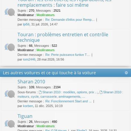
remplacements : faire soi même
Sujets
:
270
,
Messages
:
2521
Modérateur :
Modérateurs
Dernier message :
Re: Demande d’infos pour Remp…
par
lpi56
, 31 juil. 2026, 14:47
Touran : problèmes entretien et contrôle
technique
Sujets
:
66
,
Messages
:
522
Modérateur :
Modérateurs
Dernier message :
Re: Perte puissance furtive T…
par
tom2446
, 28 mai 2026, 16:56
Les autres voitures et ce qui touche à la voiture
Sharan 2010
Sujets
:
109
,
Messages
:
2194
Sous-forums :
Sharan 2010 : modèles, options, prix ...
,
Sharan 2010 :
moteurs, cycle, carrosserie, aménagements, ...
Dernier message :
Re: Fonctionnement Start and …
par
korben
, 11 déc. 2025, 10:19
Tiguan
Sujets
:
26
,
Messages
:
490
Modérateur :
Modérateurs
Dernier message :
Re: G28 tiguan
par
Elodie2
, 16 janv. 2025, 14:31