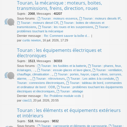
Touran, la mécanique : moteurs, boites,
transmissions, freins, direction, roues
Sujets
:
2068
,
Messages
:
40207
Sous-forums :
Touran : moteurs essence
,
Touran : moteurs diesels IP
,
Touran : moteurs diesel CR
,
Touran : boites de vitesses et
transmissions
,
Touran : les roues et les suspensions
,
Touran :
problèmes touchant la mécanique
Dernier message :
Re: Comment sauver la boîte d…
par
curtis newton
, 16 juil. 2026, 17:29
Touran : les équipements électriques et
électroniques
Sujets
:
1513
,
Messages
:
30333
Sous-forums :
Touran : les fusibles et la batterie
,
Touran : phares, feux,
éclairages, ...
,
Touran : essuie-glaces et lave-glace
,
Touran : ventilation,
chauffage, climatisation ...
,
Touran : portes, hayon, capot, vitres, serrures,
alarme, ...
,
Touran : rétroviseurs
,
Touran : Les aides à la conduite
,
Touran : connexions électroniques
,
Touran : tableau de bord, commandes
et ordinateur de bord : ODB
,
Touran : problèmes touchant les équipements
électriques et électroniques
,
Touran : attelage
Dernier message :
Re: Problème module vcds
par
ciao13
, 20 juil. 2026, 20:55
Touran : les éléments et équipements extérieurs
et intérieurs
Sujets
:
518
,
Messages
:
9832
Sous-forums :
Touran : carrosserie et éléments de carrosserie
,
Touran :