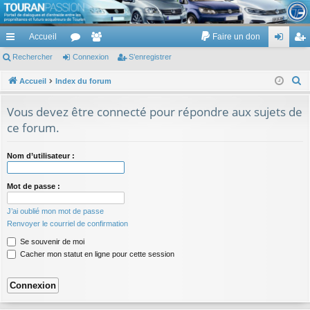
TouranPassion
Accueil
Faire un don
Le forum des propriétaires ou futurs acquéreurs du Volkswagen Touran
cc
Rechercher
or
Connexion
e
S’enregistrer
on
’e
ès
u
m
ne
nr
R
Accueil
Index du forum
e
ra
m
br
xi
eg
Vous devez être connecté pour répondre aux sujets de
c
pi
s
es
on
ist
ce forum.
h
de
re
e
Nom d’utilisateur :
r
r
c
Mot de passe :
h
e
J’ai oublié mon mot de passe
r
Renvoyer le courriel de confirmation
Se souvenir de moi
Cacher mon statut en ligne pour cette session