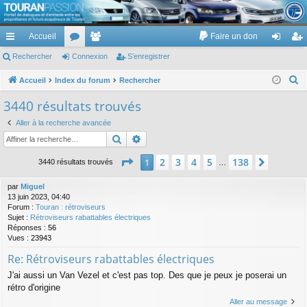
TouranPassion
Accueil
Faire un don
Le forum des propriétaires ou futurs acquéreurs du Volkswagen Touran
cc
Rechercher
or
Connexion
e
S’enregistrer
on
’e
ès
u
m
ne
nr
R
Accueil
Index du forum
Rechercher
e
ra
m
br
xi
eg
3440 résultats trouvés
c
pi
s
es
on
ist
Aller à la recherche avancée
h
Rechercher
Recherche avancée
de
re
e
r
Page
1
sur
138
r
2
3
4
5
138
1
Suivant
3440 résultats trouvés
…
c
h
par
Miguel
13 juin 2023, 04:40
e
Forum :
Touran : rétroviseurs
r
Sujet :
Rétroviseurs rabattables électriques
Réponses :
56
Vues :
23943
Re: Rétroviseurs rabattables électriques
J'ai aussi un Van Vezel et c'est pas top. Des que je peux je poserai un
rétro d'origine
Aller au message