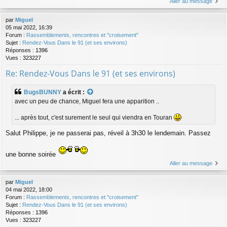
Aller au message
par
Miguel
05 mai 2022, 16:39
Forum :
Rassemblements, rencontres et "croisement"
Sujet :
Rendez-Vous Dans le 91 (et ses environs)
Réponses :
1396
Vues :
323227
Re: Rendez-Vous Dans le 91 (et ses environs)
BugsBUNNY
a écrit :
avec un peu de chance, Miguel fera une apparition ..
... après tout, c'est surement le seul qui viendra en Touran
Salut Philippe, je ne passerai pas, réveil à 3h30 le lendemain. Passez
une bonne soirée
Aller au message
par
Miguel
04 mai 2022, 18:00
Forum :
Rassemblements, rencontres et "croisement"
Sujet :
Rendez-Vous Dans le 91 (et ses environs)
Réponses :
1396
Vues :
323227