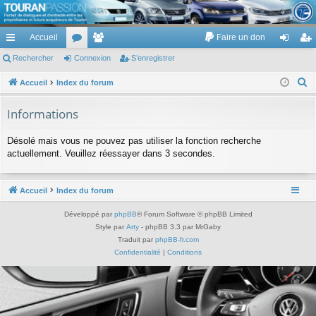
TouranPassion
Accueil
Faire un don
Le forum des propriétaires ou futurs acquéreurs du Volkswagen Touran
cc
Rechercher
or
Connexion
e
S’enregistrer
on
’e
ès
u
m
ne
nr
R
Accueil
Index du forum
e
ra
m
br
xi
eg
Informations
c
pi
s
es
on
ist
h
Désolé mais vous ne pouvez pas utiliser la fonction recherche
de
re
e
actuellement. Veuillez réessayer dans 3 secondes.
r
r
c
Accueil
Index du forum
h
e
Développé par
phpBB
® Forum Software © phpBB Limited
r
Style par
Arty
- phpBB 3.3 par MrGaby
Traduit par
phpBB-fr.com
Confidentialité
|
Conditions