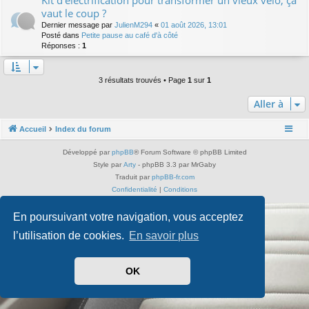
Kit d'électrification pour transformer un vieux vélo, ça
vaut le coup ?
Dernier message par
JulienM294
«
01 août 2026, 13:01
Posté dans
Petite pause au café d'à côté
Réponses :
1
3 résultats trouvés • Page
1
sur
1
Aller à
Accueil
Index du forum
Développé par
phpBB
® Forum Software © phpBB Limited
Style par
Arty
- phpBB 3.3 par MrGaby
Traduit par
phpBB-fr.com
Confidentialité
|
Conditions
En poursuivant votre navigation, vous acceptez
l’utilisation de cookies.
En savoir plus
OK