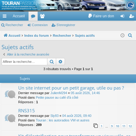
TouranPassion
Accueil
Faire un don
Le forum des propriétaires ou futurs acquéreurs du Volkswagen Touran
cc
Rechercher
or
Connexion
e
S’enregistrer
on
’e
ès
u
m
ne
nr
R
Accueil
Index du forum
Rechercher
Sujets actifs
e
ra
m
br
xi
eg
Sujets actifs
c
pi
s
es
on
ist
Aller à la recherche avancée
h
Rechercher
Recherche avancée
de
re
e
r
3 résultats trouvés • Page
1
sur
1
r
c
Sujets
h
Un site internet pour un petit garage, utile ou pas ?
e
Dernier message par
JulienM294
«
05 août 2026, 14:46
r
Posté dans
Petite pause au café d'à côté
Réponses :
1
RNS315
Dernier message par
Sly83
«
04 août 2026, 09:40
Posté dans
Touran : les autoradios VW et autres
Réponses :
289
1
9
10
11
12
…