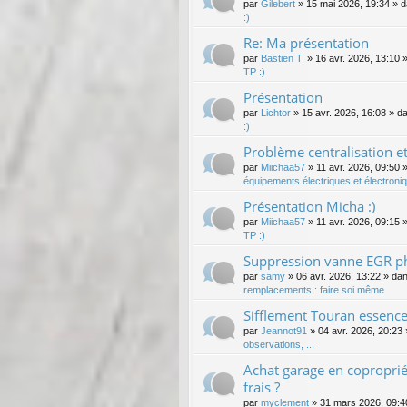
par
Gilebert
»
15 mai 2026, 19:34
» 
:)
Re: Ma présentation
par
Bastien T.
»
16 avr. 2026, 13:10
»
TP :)
Présentation
par
Lichtor
»
15 avr. 2026, 16:08
» d
:)
Problème centralisation e
par
Miichaa57
»
11 avr. 2026, 09:50
»
équipements électriques et électroni
Présentation Micha :)
par
Miichaa57
»
11 avr. 2026, 09:15
»
TP :)
Suppression vanne EGR ph
par
samy
»
06 avr. 2026, 13:22
» da
remplacements : faire soi même
Sifflement Touran essence
par
Jeannot91
»
04 avr. 2026, 20:23
observations, ...
Achat garage en coproprié
frais ?
par
myclement
»
31 mars 2026, 09:4