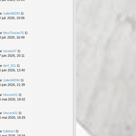
ar
JulienM294
 juil. 2026, 19:06
ar
NicoTouran76
 juil. 2026, 16:49
ar
nicodu47
7 juin 2026, 20:11
ar
derf_911
5 juin 2026, 13:40
ar
JulienM294
5 juin 2026, 21:39
ar
Vincent31
6 mai 2026, 18:42
ar
Vincent31
6 mai 2026, 18:29
ar
Gilebert
5 mai 2026, 19:34