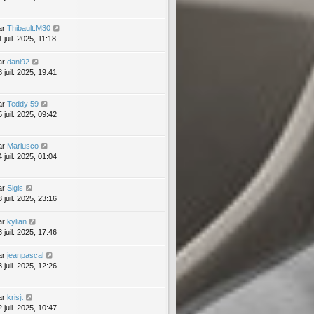
ar
Thibault.M30
 juil. 2025, 11:18
ar
dani92
 juil. 2025, 19:41
ar
Teddy 59
 juil. 2025, 09:42
ar
Mariusco
 juil. 2025, 01:04
ar
Sigis
 juil. 2025, 23:16
ar
kylian
 juil. 2025, 17:46
ar
jeanpascal
 juil. 2025, 12:26
ar
krisjt
 juil. 2025, 10:47