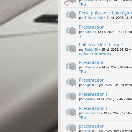
par
Jerome45
»
21 juil. 2025, 14:10
»
TP :)
Perte puissance bas régi
par
Thibault.M30
»
21 juil. 2025, 11:1
Présentation
par
dani92
»
18 juil. 2025, 19:41
» da
:)
haillon arrière bloqué
par
Teddy 59
»
15 juil. 2025, 09:42
» 
extérieurs et intérieurs
Présentation
par
Mariusco
»
14 juil. 2025, 01:04
» 
TP :)
Presentation
par
Sigis
»
13 juil. 2025, 23:16
» dan
Présentation !
par
kylian
»
13 juil. 2025, 17:46
» da
Présentation !
par
jeanpascal
»
13 juil. 2025, 12:26
»
TP :)
presentation
par
krisjt
»
12 juil. 2025, 10:47
» dan