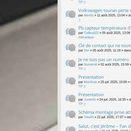
TP :)
Volkswagen touran perte d
par
Alex91
»
11 août 2025, 13:04
» d
:)
Pb capteur température d'
par
Caillou922
»
05 août 2025, 13:08
mécanique
Clé de contact qui ne tour
par
Dor
»
05 août 2025, 11:19
» dan
Je ne suis pas un numéro
par
Numero6
»
02 août 2025, 15:59
»
TP :)
Presentation
par
Mari4nah
»
25 juil. 2025, 10:09
» 
TP :)
Présentation
par
Justin91
»
24 juil. 2025, 16:35
» 
TP :)
Schéma montage prise att
par
Toto44
»
21 juil. 2025, 17:07
» da
Salut, c’est Jérôme – Fan 