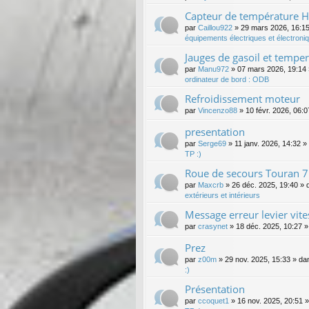
Capteur de température HS
par
Caillou922
»
29 mars 2026, 16:1
équipements électriques et électroni
Jauges de gasoil et tempe
par
Manu972
»
07 mars 2026, 19:14
ordinateur de bord : ODB
Refroidissement moteur
par
Vincenzo88
»
10 févr. 2026, 06:0
presentation
par
Serge69
»
11 janv. 2026, 14:32
»
TP :)
Roue de secours Touran 7
par
Maxcrb
»
26 déc. 2025, 19:40
» 
extérieurs et intérieurs
Message erreur levier vite
par
crasynet
»
18 déc. 2025, 10:27
»
Prez
par
z00m
»
29 nov. 2025, 15:33
» da
:)
Présentation
par
ccoquet1
»
16 nov. 2025, 20:51
»