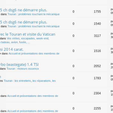
5 ch dsg6 ne démarre plus.
p
0
1755
0
 dans
Touran : problèmes touchant la mécanique
5 ch dsg6 ne démarre plus.
p
0
1540
0
 dans
Touran : problèmes touchant la mécanique
vec le Touran et visite du Vatican
p
0
3117
3
 dans
Vos virées, escapades, week-end,
 bateau, avion, fusée, ...
i 2014 carat.
p
0
1516
3
» dans
Accueil et présentations des membres de
rbo (wastegate) 1.4 TSI
p
0
2052
2
dans
Touran : moteurs essence
n
p
0
1783
0
ans
Touran : les entretiens, les réparations, les
p
0
2304
1
 dans
Accueil et présentations des membres de
p
0
2255
1
 dans
Accueil et présentations des membres de