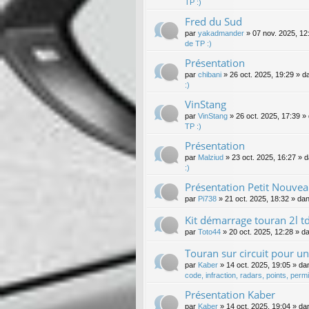
TP :)
Fred du Sud
par
yakadmander
»
07 nov. 2025, 12
de TP :)
Présentation
par
chibani
»
26 oct. 2025, 19:29
» d
:)
VinStang
par
VinStang
»
26 oct. 2025, 17:39
» 
TP :)
Présentation
par
Malziud
»
23 oct. 2025, 16:27
» 
:)
Présentation Petit Nouve
par
Pi738
»
21 oct. 2025, 18:32
» da
Kit démarrage touran 2l t
par
Toto44
»
20 oct. 2025, 12:28
» d
Touran sur circuit pour un 
par
Kaber
»
14 oct. 2025, 19:05
» da
code, infraction, radars, points, permis
Présentation Kaber
par
Kaber
»
14 oct. 2025, 19:04
» da