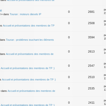
 dans
Accueil et présentations des membres de
me
p
0
2681
21
8
» dans
Touran : moteurs diesels IP
p
0
2508
18
ns
Accueil et présentations des membres de TP
p
0
3594
15
dans
Touran : problèmes touchant les éléments
p
0
2613
14
dans
Accueil et présentations des membres de
p
0
2547
13
s
Accueil et présentations des membres de TP :)
p
0
2510
13
ns
Accueil et présentations des membres de TP :)
p
0
2535
13
 dans
Accueil et présentations des membres de
p
0
2411
12
s
Accueil et présentations des membres de TP :)