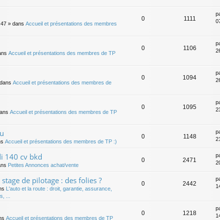
p
0
1111
0
:47
» dans
Accueil et présentations des membres
p
0
1106
2
ans
Accueil et présentations des membres de TP
p
0
1094
2
dans
Accueil et présentations des membres de
p
0
1095
2
dans
Accueil et présentations des membres de TP
au
p
0
1148
2
ns
Accueil et présentations des membres de TP :)
di 140 cv bkd
p
0
2471
2
ans
Petites Annonces achat/vente
stage de pilotage : des folies ?
p
0
2442
1
ns
L'auto et la route : droit, garantie, assurance,
, ...
p
0
1218
1
ns
Accueil et présentations des membres de TP