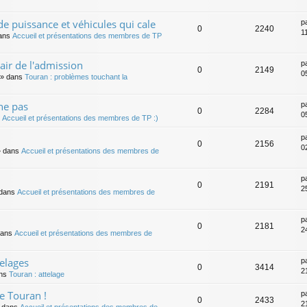
e puissance et véhicules qui cale
p
0
2240
1
ans
Accueil et présentations des membres de TP
air de l'admission
p
0
2149
0
» dans
Touran : problèmes touchant la
ne pas
p
0
2284
0
s
Accueil et présentations des membres de TP :)
p
0
2156
0
 dans
Accueil et présentations des membres de
p
0
2191
25
dans
Accueil et présentations des membres de
p
0
2181
24
dans
Accueil et présentations des membres de
elages
p
0
3414
21
ns
Touran : attelage
de Touran !
p
0
2433
21