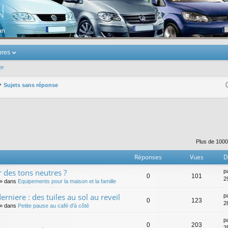
u Volkswagen Touran
res
er
Sujets sans réponse
er
erche avancée
Plus de 1000
Réponses
Vues
D
r des tons neutres ?
p
0
101
29
» dans
Equipements pour la maison et la famille
rniere : des tuiles au sol au reveil
p
0
123
28
» dans
Petite pause au café d'à côté
p
0
203
25