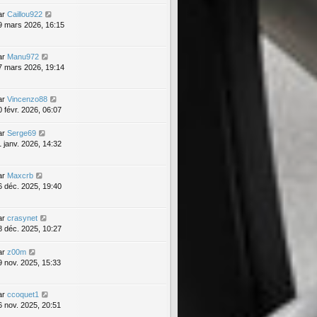
ar
Caillou922
9 mars 2026, 16:15
ar
Manu972
7 mars 2026, 19:14
ar
Vincenzo88
0 févr. 2026, 06:07
ar
Serge69
1 janv. 2026, 14:32
ar
Maxcrb
6 déc. 2025, 19:40
ar
crasynet
8 déc. 2025, 10:27
ar
z00m
9 nov. 2025, 15:33
ar
ccoquet1
6 nov. 2025, 20:51