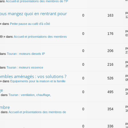
dans
Accueil et présentations des membres de TP
vous mangez quoi en rentrant pour
p
0
163
12
» dans
Petite pause au café d'à côté
p
0
176
03
49
» dans
Accueil et présentations des membres
p
0
206
2
dans
Touran : moteurs diesels IP
p
0
216
2
dans
Touran : moteurs essence
ombles aménagés : vos solutions ?
p
0
526
0
» dans
Equipements pour la maison et la famille
ge
p
0
495
1
 dans
Touran : ventilation, chauffage,
embre
p
0
354
1
 dans
Accueil et présentations des membres de
p
0
336
1