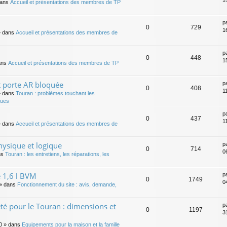
dans
Accueil et présentations des membres de TP
p
0
729
1
 dans
Accueil et présentations des membres de
p
0
448
1
ans
Accueil et présentations des membres de TP
t porte AR bloquée
p
0
408
1
 dans
Touran : problèmes touchant les
ques
p
0
437
1
 dans
Accueil et présentations des membres de
ysique et logique
p
0
714
0
ns
Touran : les entretiens, les réparations, les
 1,6 l BVM
p
0
1749
0
» dans
Fonctionnement du site : avis, demande,
té pour le Touran : dimensions et
p
0
1197
3
0
» dans
Equipements pour la maison et la famille