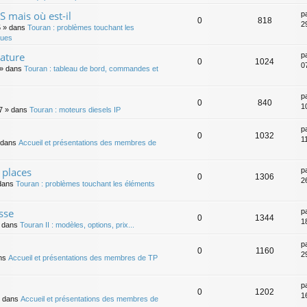
 mais où est-il
p
0
818
2
5
» dans
Touran : problèmes touchant les
ques
rature
p
0
1024
0
» dans
Touran : tableau de bord, commandes et
p
0
840
1
7
» dans
Touran : moteurs diesels IP
p
0
1032
1
 dans
Accueil et présentations des membres de
 places
p
0
1306
2
dans
Touran : problèmes touchant les éléments
sse
p
0
1344
1
 dans
Touran II : modèles, options, prix...
p
0
1160
2
ns
Accueil et présentations des membres de TP
p
0
1202
1
 dans
Accueil et présentations des membres de