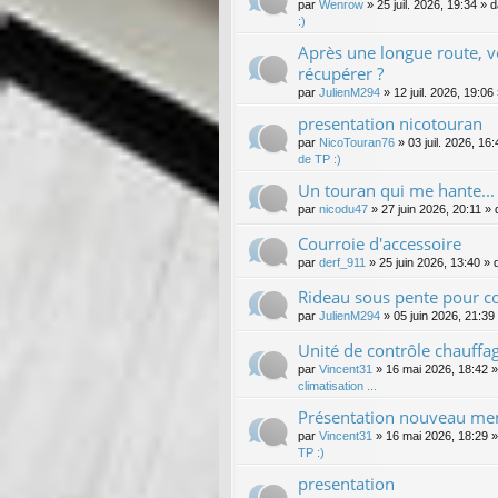
par
Wenrow
»
25 juil. 2026, 19:34
» 
:)
Après une longue route, 
récupérer ?
par
JulienM294
»
12 juil. 2026, 19:06
presentation nicotouran
par
NicoTouran76
»
03 juil. 2026, 16:
de TP :)
Un touran qui me hante...
par
nicodu47
»
27 juin 2026, 20:11
» 
Courroie d'accessoire
par
derf_911
»
25 juin 2026, 13:40
» 
Rideau sous pente pour c
par
JulienM294
»
05 juin 2026, 21:39
Unité de contrôle chauffa
par
Vincent31
»
16 mai 2026, 18:42
»
climatisation ...
Présentation nouveau m
par
Vincent31
»
16 mai 2026, 18:29
»
TP :)
presentation