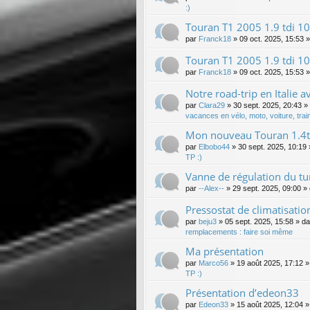
:)
Touran T1 2005 1.9 tdi 10
par
Franck18
»
09 oct. 2025, 15:53
»
Touran T1 2005 1.9 tdi 10
par
Franck18
»
09 oct. 2025, 15:53
»
Notre road-trip en Italie a
par
Clara29
»
30 sept. 2025, 20:43
»
vacances en vélo, moto, voiture, train
Mon nouveau Touran 1.4ts
par
Elbobo44
»
30 sept. 2025, 10:19
TP :)
Vanne de régulation du tu
par
--Alex--
»
29 sept. 2025, 09:00
» 
Pressostat de climatisatio
par
beju3
»
05 sept. 2025, 15:58
» d
remplacements : faire soi même
Ma présentation
par
Marco56
»
19 août 2025, 17:12
»
TP :)
Présentation d’edeon33
par
Edeon33
»
15 août 2025, 12:04
»