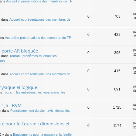
dans
Accueil et présentations des membres de TP
p
0
703
1
 dans
Accueil et présentations des membres de
p
0
422
1
ans
Accueil et présentations des membres de TP
t porte AR bloquée
p
0
395
1
 dans
Touran : problèmes touchant les
ques
p
0
415
1
 dans
Accueil et présentations des membres de
ysique et logique
p
0
691
0
ns
Touran : les entretiens, les réparations, les
 1,6 l BVM
p
0
1725
0
» dans
Fonctionnement du site : avis, demande,
té pour le Touran : dimensions et
p
0
1174
3
0
» dans
Equipements pour la maison et la famille