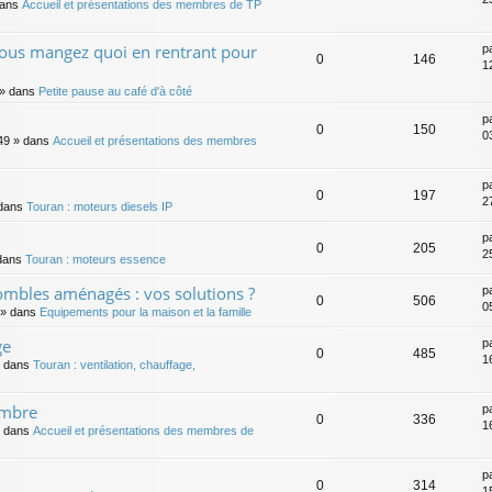
dans
Accueil et présentations des membres de TP
vous mangez quoi en rentrant pour
p
0
146
12
» dans
Petite pause au café d'à côté
p
0
150
03
49
» dans
Accueil et présentations des membres
p
0
197
2
dans
Touran : moteurs diesels IP
p
0
205
2
dans
Touran : moteurs essence
ombles aménagés : vos solutions ?
p
0
506
0
» dans
Equipements pour la maison et la famille
ge
p
0
485
1
 dans
Touran : ventilation, chauffage,
embre
p
0
336
1
 dans
Accueil et présentations des membres de
p
0
314
1