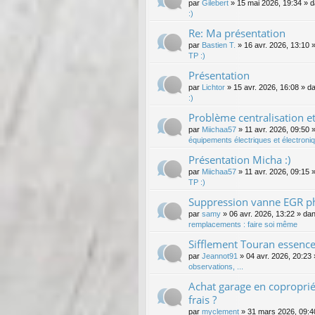
par
Gilebert
»
15 mai 2026, 19:34
» 
:)
Re: Ma présentation
par
Bastien T.
»
16 avr. 2026, 13:10
»
TP :)
Présentation
par
Lichtor
»
15 avr. 2026, 16:08
» d
:)
Problème centralisation e
par
Miichaa57
»
11 avr. 2026, 09:50
»
équipements électriques et électroni
Présentation Micha :)
par
Miichaa57
»
11 avr. 2026, 09:15
»
TP :)
Suppression vanne EGR ph
par
samy
»
06 avr. 2026, 13:22
» da
remplacements : faire soi même
Sifflement Touran essence
par
Jeannot91
»
04 avr. 2026, 20:23
observations, ...
Achat garage en coproprié
frais ?
par
myclement
»
31 mars 2026, 09:4