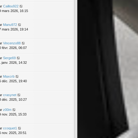
ar
Caillou922
9 mars 2026, 16:15
ar
Manu972
7 mars 2026, 19:14
ar
Vincenzo88
0 févr. 2026, 06:07
ar
Serge69
1 janv. 2026, 14:32
ar
Maxcrb
6 déc. 2025, 19:40
ar
crasynet
8 déc. 2025, 10:27
ar
z00m
9 nov. 2025, 15:33
ar
ccoquet1
6 nov. 2025, 20:51