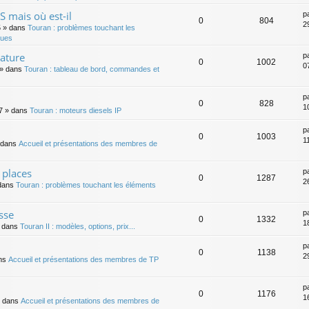
 mais où est-il
p
0
804
2
5
» dans
Touran : problèmes touchant les
ques
rature
p
0
1002
0
» dans
Touran : tableau de bord, commandes et
p
0
828
1
7
» dans
Touran : moteurs diesels IP
p
0
1003
1
 dans
Accueil et présentations des membres de
 places
p
0
1287
2
dans
Touran : problèmes touchant les éléments
sse
p
0
1332
1
 dans
Touran II : modèles, options, prix...
p
0
1138
2
ns
Accueil et présentations des membres de TP
p
0
1176
1
 dans
Accueil et présentations des membres de