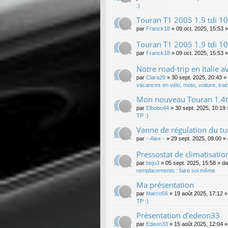
:)
Touran T1 2005 1.9 tdi 10
par
Franck18
»
09 oct. 2025, 15:53
»
Touran T1 2005 1.9 tdi 10
par
Franck18
»
09 oct. 2025, 15:53
»
Notre road-trip en Italie a
par
Clara29
»
30 sept. 2025, 20:43
»
vacances en vélo, moto, voiture, train
Mon nouveau Touran 1.4ts
par
Elbobo44
»
30 sept. 2025, 10:19
TP :)
Vanne de régulation du tu
par
--Alex--
»
29 sept. 2025, 09:00
» 
Pressostat de climatisatio
par
beju3
»
05 sept. 2025, 15:58
» d
remplacements : faire soi même
Ma présentation
par
Marco56
»
19 août 2025, 17:12
»
TP :)
Présentation d’edeon33
par
Edeon33
»
15 août 2025, 12:04
»