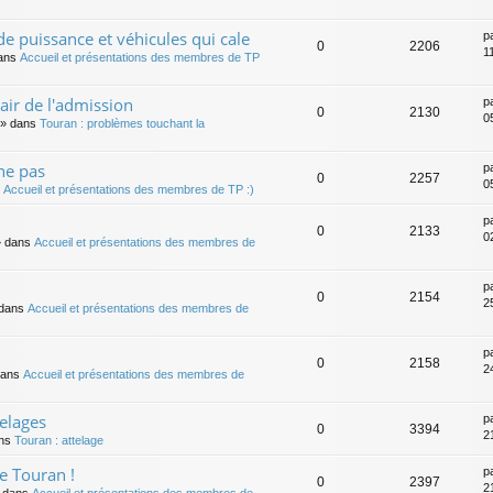
e puissance et véhicules qui cale
p
0
2206
1
ans
Accueil et présentations des membres de TP
air de l'admission
p
0
2130
0
» dans
Touran : problèmes touchant la
ne pas
p
0
2257
0
s
Accueil et présentations des membres de TP :)
p
0
2133
0
 dans
Accueil et présentations des membres de
p
0
2154
25
dans
Accueil et présentations des membres de
p
0
2158
24
dans
Accueil et présentations des membres de
elages
p
0
3394
21
ns
Touran : attelage
de Touran !
p
0
2397
21