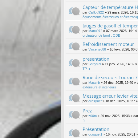
Capteur de température HS
par
Caillou922
»
29 mars 2026, 16:1
équipements électriques et électroni
Jauges de gasoil et tempe
par
Manu972
»
07 mars 2026, 19:14
ordinateur de bord : ODB
Refroidissement moteur
par
Vincenzo88
»
10 févr. 2026, 06:0
presentation
par
Serge69
»
11 janv. 2026, 14:32
»
TP :)
Roue de secours Touran 7
par
Maxcrb
»
26 déc. 2025, 19:40
» 
extérieurs et intérieurs
Message erreur levier vite
par
crasynet
»
18 déc. 2025, 10:27
»
Prez
par
z00m
»
29 nov. 2025, 15:33
» da
:)
Présentation
par
ccoquet1
»
16 nov. 2025, 20:51
»