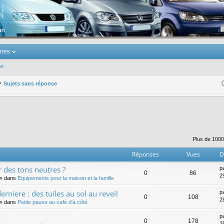
u Volkswagen Touran
res
er
Sujets sans réponse
er
erche avancée
Plus de 1000
Réponses
Vues
D
r des tons neutres ?
p
0
86
29
» dans
Equipements pour la maison et la famille
rniere : des tuiles au sol au reveil
p
0
108
28
» dans
Petite pause au café d'à côté
p
0
178
25