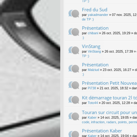
TP :)
Fred du Sud
par
yakadmander
»
07 nov. 2025, 12
de TP :)
Présentation
par
chibani
»
26 oct. 2025, 19:29
» d
:)
VinStang
par
VinStang
»
26 oct. 2025, 17:39
» 
TP :)
Présentation
par
Malziud
»
23 oct. 2025, 16:27
» 
:)
Présentation Petit Nouve
par
Pi738
»
21 oct. 2025, 18:32
» da
Kit démarrage touran 2l t
par
Toto44
»
20 oct. 2025, 12:28
» d
Touran sur circuit pour un 
par
Kaber
»
14 oct. 2025, 19:05
» da
code, infraction, radars, points, permis
Présentation Kaber
par
Kaber
»
14 oct. 2025, 19:04
» da