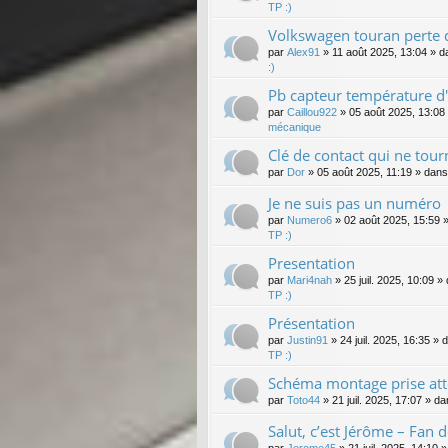
TP :)
Volkswagen touran perte d
par
Alex91
»
11 août 2025, 13:04
» d
:)
Pb capteur température d'
par
Caillou922
»
05 août 2025, 13:08
mécanique
Clé de contact qui ne tour
par
Dor
»
05 août 2025, 11:19
» dan
Je ne suis pas un numéro
par
Numero6
»
02 août 2025, 15:59
»
TP :)
Presentation
par
Mari4nah
»
25 juil. 2025, 10:09
» 
TP :)
Présentation
par
Justin91
»
24 juil. 2025, 16:35
» 
TP :)
Schéma montage prise att
par
Toto44
»
21 juil. 2025, 17:07
» da
Salut, c’est Jérôme – Fan 