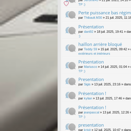
par
Jerome45
»
21 juil. 2025, 14:10
»
TP :)
Perte puissance bas régi
par
Thibault.M30
»
21 juil. 2025, 11:1
Présentation
par
dani92
»
18 juil. 2025, 19:41
» da
:)
haillon arrière bloqué
par
Teddy 59
»
15 juil. 2025, 09:42
» 
extérieurs et intérieurs
Présentation
par
Mariusco
»
14 juil. 2025, 01:04
» 
TP :)
Presentation
par
Sigis
»
13 juil. 2025, 23:16
» dan
Présentation !
par
kylian
»
13 juil. 2025, 17:46
» da
Présentation !
par
jeanpascal
»
13 juil. 2025, 12:26
»
TP :)
presentation
par
krisjt
»
12 juil. 2025, 10:47
» dan