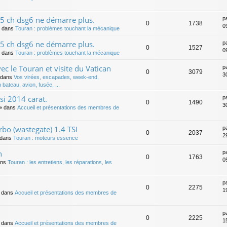
5 ch dsg6 ne démarre plus.
p
0
1738
0
 dans
Touran : problèmes touchant la mécanique
5 ch dsg6 ne démarre plus.
p
0
1527
0
 dans
Touran : problèmes touchant la mécanique
vec le Touran et visite du Vatican
p
0
3079
3
 dans
Vos virées, escapades, week-end,
 bateau, avion, fusée, ...
i 2014 carat.
p
0
1490
3
» dans
Accueil et présentations des membres de
rbo (wastegate) 1.4 TSI
p
0
2037
2
dans
Touran : moteurs essence
n
p
0
1763
0
ans
Touran : les entretiens, les réparations, les
p
0
2275
1
 dans
Accueil et présentations des membres de
p
0
2225
1
 dans
Accueil et présentations des membres de