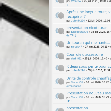
par
Wenrow
»
25 juil. 2026, 19:34
» 
:)
Après une longue route, 
récupérer ?
par
JulienM294
»
12 juil. 2026, 19:06
presentation nicotouran
par
NicoTouran76
»
03 juil. 2026, 16:
de TP :)
Un touran qui me hante...
par
nicodu47
»
27 juin 2026, 20:11
» 
Courroie d'accessoire
par
derf_911
»
25 juin 2026, 13:40
» 
Rideau sous pente pour c
par
JulienM294
»
05 juin 2026, 21:39
Unité de contrôle chauffa
par
Vincent31
»
16 mai 2026, 18:42
»
climatisation ...
Présentation nouveau m
par
Vincent31
»
16 mai 2026, 18:29
»
TP :)
presentation