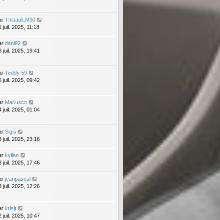
ar
Thibault.M30
 juil. 2025, 11:18
ar
dani92
 juil. 2025, 19:41
ar
Teddy 59
 juil. 2025, 09:42
ar
Mariusco
 juil. 2025, 01:04
ar
Sigis
 juil. 2025, 23:16
ar
kylian
 juil. 2025, 17:46
ar
jeanpascal
 juil. 2025, 12:26
ar
krisjt
 juil. 2025, 10:47