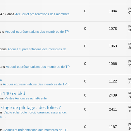
p
0
1084
0
:47
» dans
Accueil et présentations des membres
p
0
1078
2
ans
Accueil et présentations des membres de TP
p
0
1063
2
dans
Accueil et présentations des membres de
p
0
1066
2
dans
Accueil et présentations des membres de TP
au
p
0
1122
2
ns
Accueil et présentations des membres de TP :)
di 140 cv bkd
p
0
2439
2
ans
Petites Annonces achat/vente
stage de pilotage : des folies ?
p
0
2411
1
ns
L'auto et la route : droit, garantie, assurance,
, ...
p
0
1187
1
ns
Accueil et présentations des membres de TP