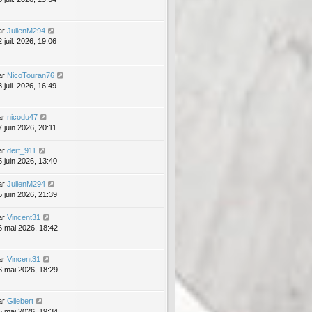
ar
JulienM294
 juil. 2026, 19:06
ar
NicoTouran76
 juil. 2026, 16:49
ar
nicodu47
7 juin 2026, 20:11
ar
derf_911
5 juin 2026, 13:40
ar
JulienM294
5 juin 2026, 21:39
ar
Vincent31
6 mai 2026, 18:42
ar
Vincent31
6 mai 2026, 18:29
ar
Gilebert
5 mai 2026, 19:34