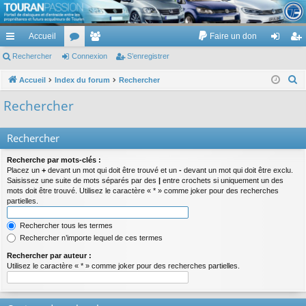
TouranPassion
Accueil
Faire un don
Le forum des propriétaires ou futurs acquéreurs du Volkswagen Touran
cc
Rechercher
or
Connexion
e
S’enregistrer
on
’e
ès
u
m
ne
nr
R
Accueil
Index du forum
Rechercher
e
ra
m
br
xi
eg
Rechercher
c
pi
s
es
on
ist
h
Rechercher
de
re
e
r
r
Recherche par mots-clés :
c
Placez un
+
devant un mot qui doit être trouvé et un
-
devant un mot qui doit être exclu.
Saisissez une suite de mots séparés par des
|
entre crochets si uniquement un des
h
mots doit être trouvé. Utilisez le caractère « * » comme joker pour des recherches
e
partielles.
r
Rechercher tous les termes
Rechercher n’importe lequel de ces termes
Rechercher par auteur :
Utilisez le caractère « * » comme joker pour des recherches partielles.