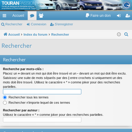
TouranPassion
Accueil
Faire un don
Le forum des propriétaires ou futurs acquéreurs du Volkswagen Touran
cc
Rechercher
or
Connexion
e
S’enregistrer
on
’e
ès
u
m
ne
nr
R
Accueil
Index du forum
Rechercher
e
ra
m
br
xi
eg
Rechercher
c
pi
s
es
on
ist
h
Rechercher
de
re
e
r
r
Recherche par mots-clés :
c
Placez un
+
devant un mot qui doit être trouvé et un
-
devant un mot qui doit être exclu.
Saisissez une suite de mots séparés par des
|
entre crochets si uniquement un des
h
mots doit être trouvé. Utilisez le caractère « * » comme joker pour des recherches
e
partielles.
r
Rechercher tous les termes
Rechercher n’importe lequel de ces termes
Rechercher par auteur :
Utilisez le caractère « * » comme joker pour des recherches partielles.